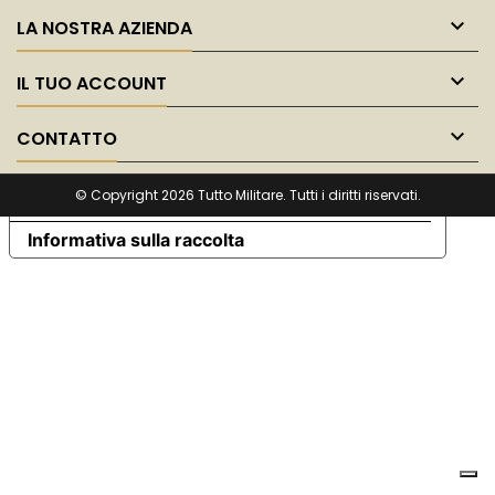

LA NOSTRA AZIENDA

IL TUO ACCOUNT

CONTATTO
© Copyright 2026 Tutto Militare. Tutti i diritti riservati.
Le tue preferenze relative alla privacy
Informativa sulla raccolta