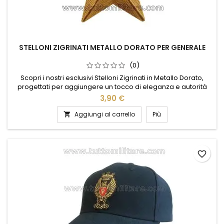
STELLONI ZIGRINATI METALLO DORATO PER GENERALE
(0)
Scopri i nostri esclusivi Stelloni Zigrinati in Metallo Dorato,
progettati per aggiungere un tocco di eleganza e autorità
alla tua uniforme da Generale. Realizzati con materiali di alta
3,90 €
qualità, questi distintivi combinano resistenza e raffinatezza,
garantendo una lunga durata e un aspetto impeccabile. La
Aggiungi al carrello
Più

finitura dorata cattura la luce, esaltando il tuo...
favorite_border