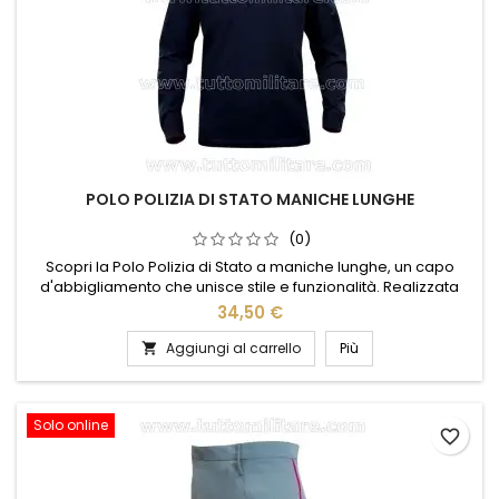
POLO POLIZIA DI STATO MANICHE LUNGHE
(0)
Scopri la Polo Polizia di Stato a maniche lunghe, un capo
d'abbigliamento che unisce stile e funzionalità. Realizzata
con materiali di alta qualità, offre comfort e resistenza per
34,50 €
ogni occasione. Il design elegante e sobrio, arricchito dal
logo ufficiale, rende questa polo perfetta per chi desidera un
Aggiungi al carrello
Più

look professionale e distintivo. Ideale per le...
Solo online
favorite_border