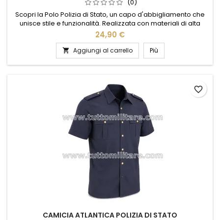
(0)
Scopri la Polo Polizia di Stato, un capo d'abbigliamento che
unisce stile e funzionalità. Realizzata con materiali di alta
qualità, questa polo offre comfort e resistenza, ideale per
24,90 €
l'uso quotidiano. Il design elegante, arricchito dal logo
ufficiale, conferisce un tocco di autorità e professionalità.
Aggiungi al carrello
Più

Perfetta per chi desidera un look distintivo e...
favorite_border
CAMICIA ATLANTICA POLIZIA DI STATO