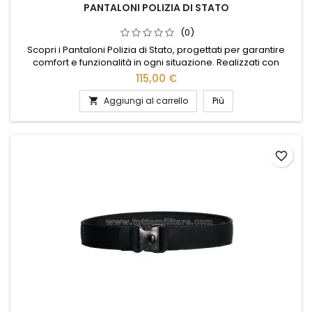
PANTALONI POLIZIA DI STATO
(0)
Scopri i Pantaloni Polizia di Stato, progettati per garantire
comfort e funzionalità in ogni situazione. Realizzati con
materiali di alta qualità, offrono resistenza e durata nel
115,00 €
tempo. Il design ergonomico assicura una vestibilità perfetta,
mentre le tasche multiple permettono di avere tutto
Aggiungi al carrello
Più

l'essenziale a portata di mano. Ideali per chi cerca praticità...
favorite_border