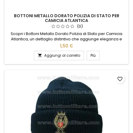
BOTTONI METALLO DORATO POLIZIA DI STATO PER
CAMICIA ATLANTICA
(0)
Scopri i Bottoni Metallo Dorato Polizia di Stato per Camicia
Atlantica, un dettaglio distintivo che aggiunge eleganza e
autorità alla tua uniforme. Realizzati con materiali di alta
1,50 €
qualità, questi bottoni dorati offrono una brillantezza duratura
e una resistenza impeccabile. Il design raffinato e
Aggiungi al carrello
Più

l'attenzione ai dettagli li rendono perfetti per completare...
favorite_border