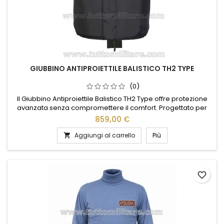
GIUBBINO ANTIPROIETTILE BALISTICO TH2 TYPE
(0)
Il Giubbino Antiproiettile Balistico TH2 Type offre protezione
avanzata senza compromettere il comfort. Progettato per
garantire sicurezza in situazioni critiche, questo giubbino
859,00 €
combina materiali di alta qualità con un design ergonomico,
assicurando libertà di movimento e resistenza eccezionale.
Aggiungi al carrello
Più

Ideale per professionisti della sicurezza e forze...
favorite_border