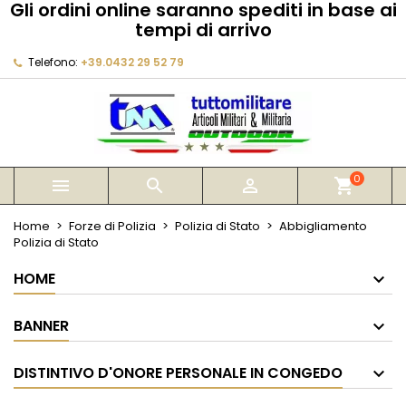
Gli ordini online saranno spediti in base ai
×
×
×
×
tempi di arrivo
My wishlists
((modalTitle))
Crea lista dei desideri
Accedi
Telefono:
+39.0432 29 52 79
Create new list
add_circle_outline
((confirmMessage))
Devi avere effettuato l'accesso per salvare dei
Nome lista dei desideri
prodotti nella tua lista dei desideri.
((cancelText))
((modalDeleteText))
Annulla
Accedi
Annulla
Crea lista dei desideri
0



shopping_cart
Home
Forze di Polizia
Polizia di Stato
Abbigliamento
Polizia di Stato
HOME
BANNER
DISTINTIVO D'ONORE PERSONALE IN CONGEDO