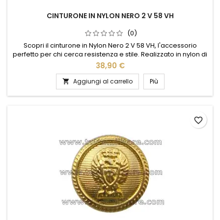
CINTURONE IN NYLON NERO 2 V 58 VH
(0)
Scopri il cinturone in Nylon Nero 2 V 58 VH, l'accessorio
perfetto per chi cerca resistenza e stile. Realizzato in nylon di
alta qualità, questo cinturone offre una durata eccezionale e
38,90 €
un comfort senza pari. Il design elegante e minimalista si
adatta a qualsiasi outfit, mentre la fibbia robusta garantisce
Aggiungi al carrello
Più

una chiusura sicura. Ideale per l'uso quotidiano...
favorite_border