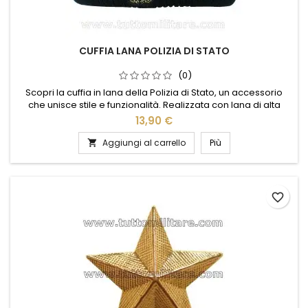
CUFFIA LANA POLIZIA DI STATO
(0)
Scopri la cuffia in lana della Polizia di Stato, un accessorio
che unisce stile e funzionalità. Realizzata con lana di alta
qualità, offre calore e comfort anche nelle giornate più
13,90 €
fredde. Il design elegante e sobrio, arricchito dal logo
ufficiale, la rende perfetta per chi desidera un look distintivo
Aggiungi al carrello
Più

e professionale. Ideale per l'uso quotidiano o per...
favorite_border