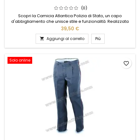
(0)
Scopri la Camicia Atlantica Polizia di Stato, un capo
d'abbigliamento che unisce stile e funzionalità. Realizzata
con materiali di alta qualità, questa camicia offre comfort e
39,50 €
resistenza, ideale per chi cerca un look professionale e
curato. Il design elegante è arricchito da dettagli distintivi che
Aggiungi al carrello
Più

riflettono l'orgoglio e la tradizione della Polizia di...
Solo online
favorite_border