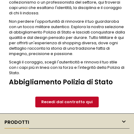
collezionismo o un professionista del settore, qui troverai
capi unici che esaltano l'identità, la disciplina e il coraggio
di chi li indossa.
Non perdere l'opportunità di rinnovare il tuo guardaroba
con un tocco militare autentico. Esplora la nostra selezione
di
abbigliamento Polizia di Stato
e lasciati conquistare dalla
qualità e dal design pensato per durare. Tutto Militare è qui
per offrirti un'esperienza di shopping diversa, dove ogni
dettaglio racconta la storia di una tradizione fatta di
impegno, precisione e passione.
Scegli il coraggio, scegli l'autenticità e rinnova il tuo stile
con i capi più in linea con la forza e l'integrità della
Polizia
di
Stato.
Abbigliamento Polizia di Stato
Recedi dal contratto qui

PRODOTTI