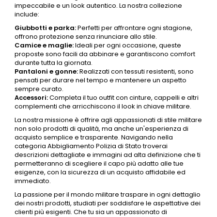
impeccabile e un look autentico. La nostra collezione
include:
Giubbotti e parka:
Perfetti per affrontare ogni stagione,
offrono protezione senza rinunciare allo stile.
Camice e maglie:
Ideali per ogni occasione, queste
proposte sono facili da abbinare e garantiscono comfort
durante tutta la giornata.
Pantaloni
e gonne:
Realizzati con tessuti resistenti, sono
pensati per durare nel tempo e mantenere un aspetto
sempre curato.
Accessori
:
Completa il tuo outfit con cinture, cappelli e altri
complementi che arricchiscono il look in chiave militare.
La nostra missione è offrire agli appassionati di stile militare
non solo prodotti di qualità, ma anche un'esperienza di
acquisto semplice e trasparente. Navigando nella
categoria
Abbigliamento
Polizia
di Stato troverai
descrizioni dettagliate e immagini ad alta definizione che ti
permetteranno di scegliere il capo più adatto alle tue
esigenze, con la sicurezza di un acquisto affidabile ed
immediato.
La passione per il mondo militare traspare in ogni dettaglio
dei nostri prodotti, studiati per soddisfare le aspettative dei
clienti più esigenti. Che tu sia un appassionato di