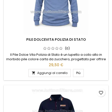
PILE DOLCEVITA POLIZIA DI STATO
(0)
Il Pile Dolce Vita Polizia di Stato è un lupetto a collo alto in
morbido pile colore carta da zucchero, progettato per offrire
calore, comfort e praticità durante il servizio. Dotato di
29,50 €
ricamo lato cuore POLIZIA, applicato e cucito con lavorazione
di alta qualità Made in Italy, è indicato per l’utilizzo sotto
Aggiungi al carrello
Più

Gore-Tex e giubbotto di servizio. Caldo,...
favorite_border