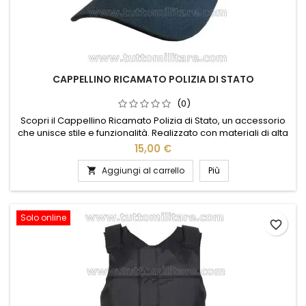
CAPPELLINO RICAMATO POLIZIA DI STATO
(0)
Scopri il Cappellino Ricamato Polizia di Stato, un accessorio
che unisce stile e funzionalità. Realizzato con materiali di alta
qualità, questo cappellino offre comfort e resistenza,
15,00 €
perfetto per l'uso quotidiano. Il ricamo dettagliato del logo
ufficiale aggiunge un tocco di autenticità e prestigio,
Aggiungi al carrello
Più

rendendolo ideale per appassionati e collezionisti. La...
Solo online
favorite_border