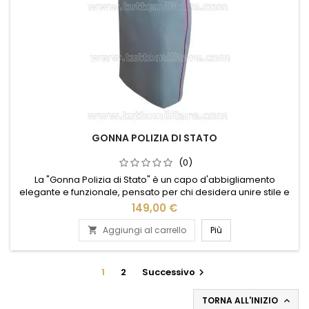
GONNA POLIZIA DI STATO
(0)
La "Gonna Polizia di Stato" è un capo d'abbigliamento
elegante e funzionale, pensato per chi desidera unire stile e
praticità. Realizzata con materiali di alta qualità, offre comfort
149,00 €
e resistenza, ideale per un uso quotidiano. Il design sobrio e
professionale si adatta perfettamente a contesti formali,
Aggiungi al carrello
Più

mentre la vestibilità impeccabile garantisce libertà...
1
2
Successivo

TORNA ALL'INIZIO
