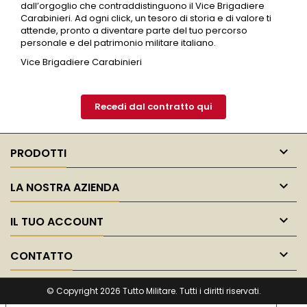
dall’orgoglio che contraddistinguono il
Vice Brigadiere
Carabinieri
. Ad ogni click, un tesoro di storia e di valore ti
attende, pronto a diventare parte del tuo percorso
personale e del patrimonio militare italiano.
Vice Brigadiere Carabinieri
Recedi dal contratto qui

PRODOTTI

LA NOSTRA AZIENDA

IL TUO ACCOUNT

CONTATTO
© Copyright 2026 Tutto Militare. Tutti i diritti riservati.
Le tue preferenze relative alla privacy