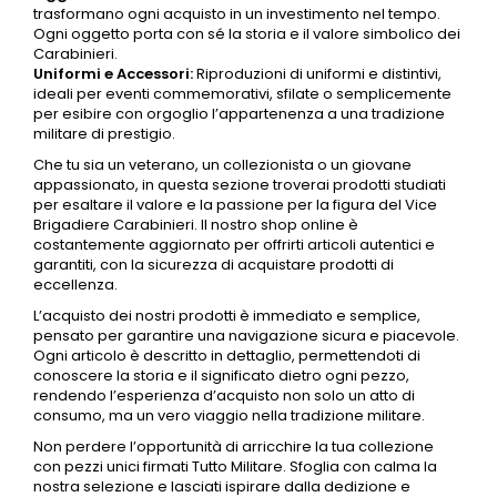
trasformano ogni acquisto in un investimento nel tempo.
Ogni oggetto porta con sé la storia e il valore simbolico dei
Carabinieri
.
Uniformi e
Accessori
:
Riproduzioni di uniformi e
distintivi
,
ideali per eventi commemorativi, sfilate o semplicemente
per esibire con orgoglio l’appartenenza a una tradizione
militare di prestigio.
Che tu sia un veterano, un collezionista o un giovane
appassionato, in questa sezione troverai prodotti studiati
per esaltare il valore e la passione per la figura del
Vice
Brigadiere Carabinieri
. Il nostro shop online è
costantemente aggiornato per offrirti articoli autentici e
garantiti, con la sicurezza di acquistare prodotti di
eccellenza.
L’acquisto dei nostri prodotti è immediato e semplice,
pensato per garantire una navigazione sicura e piacevole.
Ogni articolo è descritto in dettaglio, permettendoti di
conoscere la storia e il significato dietro ogni pezzo,
rendendo l’esperienza d’acquisto non solo un atto di
consumo, ma un vero viaggio nella tradizione militare.
Non perdere l’opportunità di arricchire la tua collezione
con pezzi unici firmati Tutto Militare. Sfoglia con calma la
nostra selezione e lasciati ispirare dalla dedizione e