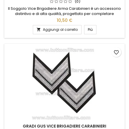
(0)
Il Soggolo Vice Brigadiere Arma Carabinieri è un accessorio
distintivo e di alta qualità, progettato per completare
l'uniforme con eleganza e precisione. Realizzato con
10,50 €
materiali resistenti e rifinito con cura, questo soggolo
rappresenta l'orgoglio e la dedizione di chi serve nell'Arma. Il
Aggiungi al carrello
Più

suo design sobrio e autorevole si integra perfettamente
con...
favorite_border
GRADI GUS VICE BRIGADIERE CARABINIERI