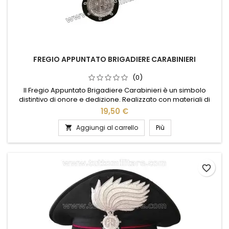
FREGIO APPUNTATO BRIGADIERE CARABINIERI
(0)
Il Fregio Appuntato Brigadiere Carabinieri è un simbolo
distintivo di onore e dedizione. Realizzato con materiali di
alta qualità, questo fregio rappresenta l'impegno e la
19,50 €
professionalità dei membri dell'Arma. Il suo design elegante
e dettagliato lo rende perfetto per essere indossato con
Aggiungi al carrello
Più

orgoglio sull'uniforme, sottolineando il rango e l'importanza
del...
favorite_border