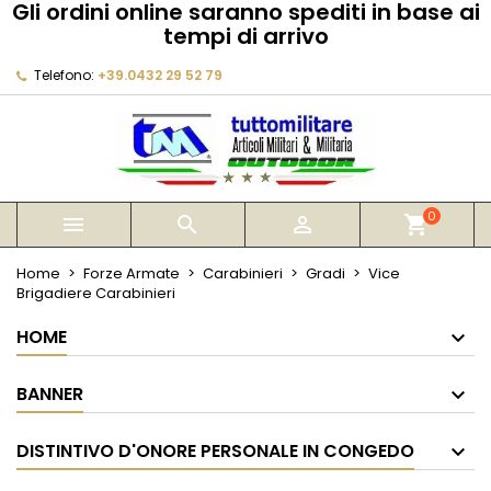
Gli ordini online saranno spediti in base ai
×
×
×
×
tempi di arrivo
My wishlists
((modalTitle))
Crea lista dei desideri
Accedi
Telefono:
+39.0432 29 52 79
Create new list
add_circle_outline
((confirmMessage))
Devi avere effettuato l'accesso per salvare dei
Nome lista dei desideri
prodotti nella tua lista dei desideri.
((cancelText))
((modalDeleteText))
Annulla
Accedi
Annulla
Crea lista dei desideri
0



shopping_cart
Home
Forze Armate
Carabinieri
Gradi
Vice
Brigadiere Carabinieri
HOME
BANNER
DISTINTIVO D'ONORE PERSONALE IN CONGEDO