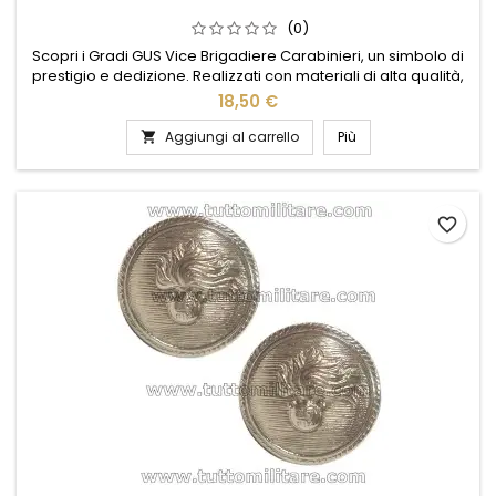
(0)
Scopri i Gradi GUS Vice Brigadiere Carabinieri, un simbolo di
prestigio e dedizione. Realizzati con materiali di alta qualità,
questi gradi rappresentano l'onore e la responsabilità del
18,50 €
ruolo. Il design elegante e dettagliato riflette la tradizione e
l'orgoglio dell'Arma dei Carabinieri. Perfetti per completare
Aggiungi al carrello
Più

l'uniforme con un tocco di autorevolezza,...
favorite_border