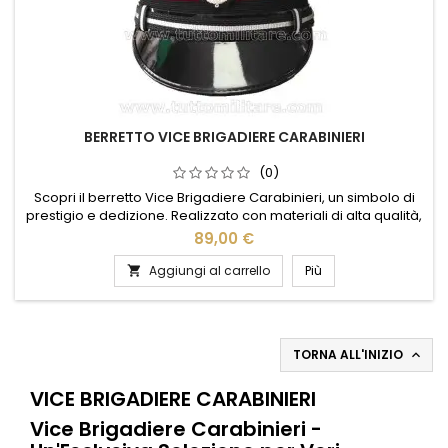
BERRETTO VICE BRIGADIERE CARABINIERI
(0)
Scopri il berretto Vice Brigadiere Carabinieri, un simbolo di
prestigio e dedizione. Realizzato con materiali di alta qualità,
questo berretto unisce eleganza e funzionalità, garantendo
89,00 €
comfort e resistenza. Il design classico, arricchito dal
distintivo emblema dei Carabinieri, rappresenta l'orgoglio e
Aggiungi al carrello
Più

l'onore di servire. Perfetto per cerimonie ufficiali...
TORNA ALL'INIZIO

VICE BRIGADIERE CARABINIERI
Vice Brigadiere Carabinieri -