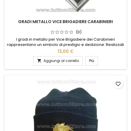
GRADI METALLO VICE BRIGADIERE CARABINIERI
(0)
I gradi in metallo per Vice Brigadiere dei Carabinieri
rappresentano un simbolo di prestigio e dedizione. Realizzati
con materiali di alta qualità, questi distintivi sono progettati
13,00 €
per durare nel tempo, mantenendo un aspetto impeccabile.
Il design elegante e dettagliato riflette l'importanza del ruolo
Aggiungi al carrello
Più

e l'orgoglio di appartenere all'Arma. Facili da...
favorite_border