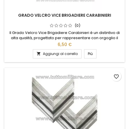
GRADO VELCRO VICE BRIGADIERE CARABINIERI
(0)
Il Grado Velcro Vice Brigadiere Carabinieri è un distintivo di
alta qualità, progettato per rappresentare con orgoglio il
ruolo di Vice Brigadiere all'interno dell'Arma dei Carabinieri.
6,50 €
Realizzato con materiali resistenti e un sistema di fissaggio in
velcro, garantisce una tenuta sicura e duratura su qualsiasi
Aggiungi al carrello
Più

uniforme. Il design elegante e dettagliato...
favorite_border