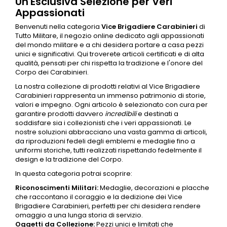
Un'Esclusiva Selezione per Veri
Appassionati
Benvenuti nella categoria
Vice Brigadiere
Carabinieri
di
Tutto Militare, il negozio online dedicato agli appassionati
del mondo militare e a chi desidera portare a casa pezzi
unici e significativi. Qui troverete articoli certificati e di alta
qualità, pensati per chi rispetta la tradizione e l'onore del
Corpo dei
Carabinieri
.
La nostra collezione di prodotti relativi al Vice Brigadiere
Carabinieri
rappresenta un immenso patrimonio di storie,
valori e impegno. Ogni articolo è selezionato con cura per
garantire prodotti davvero
incredibili
e destinati a
soddisfare sia i collezionisti che i veri appassionati. Le
nostre soluzioni abbracciano una vasta gamma di articoli,
da riproduzioni fedeli degli emblemi e
medaglie
fino a
uniformi storiche, tutti realizzati rispettando fedelmente il
design e la tradizione del Corpo.
In questa categoria potrai scoprire:
Riconoscimenti Militari:
Medaglie
, decorazioni e placche
che raccontano il coraggio e la dedizione dei Vice
Brigadiere
Carabinieri
, perfetti per chi desidera rendere
omaggio a una lunga storia di servizio.
Oggetti da Collezione:
Pezzi unici e limitati che