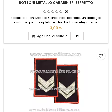
BOTTONI METALLO CARABINIERI BERRETTO
(0)
Scopri i Bottoni Metallo Carabinieri Berretto, un dettaglio
distintivo per completare il tuo look con eleganza e
autenticità. Realizzati in metallo di alta qualità, questi bottoni
3,00 €
sono progettati per resistere nel tempo, mantenendo intatta
la loro lucentezza. Perfetti per chi desidera aggiungere un
Aggiungi al carrello
Più

tocco di classe al proprio berretto, questi bottoni...
favorite_border