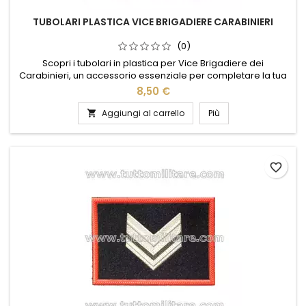
TUBOLARI PLASTICA VICE BRIGADIERE CARABINIERI
(0)
Scopri i tubolari in plastica per Vice Brigadiere dei
Carabinieri, un accessorio essenziale per completare la tua
uniforme con eleganza e precisione. Realizzati con materiali
8,50 €
di alta qualità, questi tubolari offrono resistenza e durata nel
tempo, garantendo un aspetto impeccabile in ogni
Aggiungi al carrello
Più

occasione. Il design accurato e i dettagli distintivi riflettono...
favorite_border