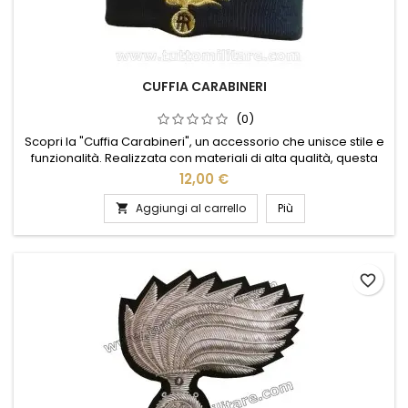
CUFFIA CARABINERI
(0)
Scopri la "Cuffia Carabineri", un accessorio che unisce stile e
funzionalità. Realizzata con materiali di alta qualità, questa
cuffia offre un comfort eccezionale e una vestibilità perfetta.
12,00 €
Il suo design elegante e discreto la rende ideale per ogni
occasione, sia formale che casual. Dotata di tecnologia
Aggiungi al carrello
Più

avanzata, garantisce un suono cristallino e una...
favorite_border