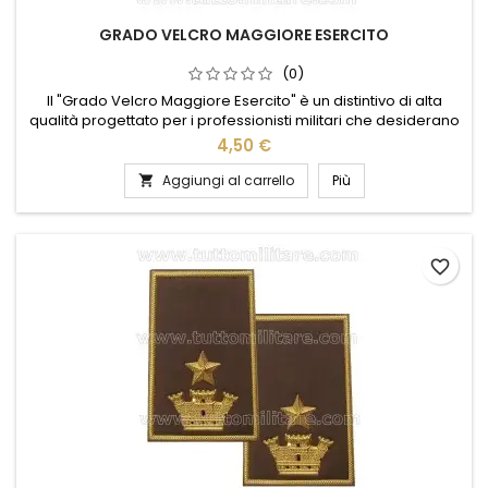
GRADO VELCRO MAGGIORE ESERCITO
(0)
Il "Grado Velcro Maggiore Esercito" è un distintivo di alta
qualità progettato per i professionisti militari che desiderano
esibire con orgoglio il loro rango. Realizzato con materiali
4,50 €
resistenti e un sistema di fissaggio in velcro, garantisce una
tenuta sicura e duratura su uniformi e abbigliamento tattico. Il
Aggiungi al carrello
Più

design dettagliato e i colori vivaci...
favorite_border