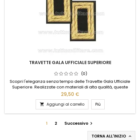
TRAVETTE GALA UFFICIALE SUPERIORE
(0)
Scopri l'eleganza senza tempo delle Travette Gala Ufficiale
Superiore. Realizzate con materiali di alta qualità, queste
travette offrono un supporto impeccabile e una durata
29,50 €
straordinaria. Il loro design raffinato si adatta perfettamente
a qualsiasi ambiente, aggiungendo un tocco di classe e
Aggiungi al carrello
Più

sofisticazione. Ideali per chi cerca un prodotto che unisca...
1
2
Successivo

TORNA ALL'INIZIO
