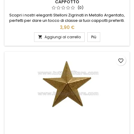
CAPPOTTO
(0)
Scopri i nostri eleganti Stelloni Zigrinati in Metallo Argentato,
perfetti per dare un tocco di classe ai tuoi cappotti preferiti.
Realizzati con materiali di alta qualità, questi bottoni
3,90 €
combinano resistenza e stile, garantendo una lunga durata e
un aspetto sempre impeccabile. Il design zigrinato aggiunge
Aggiungi al carrello
Più

un dettaglio sofisticato, mentre la finitura...
favorite_border