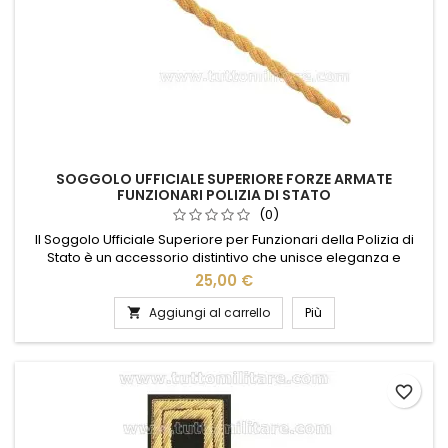
SOGGOLO UFFICIALE SUPERIORE FORZE ARMATE
FUNZIONARI POLIZIA DI STATO
(0)
Il Soggolo Ufficiale Superiore per Funzionari della Polizia di
Stato è un accessorio distintivo che unisce eleganza e
funzionalità. Realizzato con materiali di alta qualità, questo
25,00 €
soggolo è progettato per garantire comfort e resistenza,
mantenendo un aspetto impeccabile anche nelle situazioni
Aggiungi al carrello
Più

più impegnative. Il design raffinato e i dettagli curati...
favorite_border