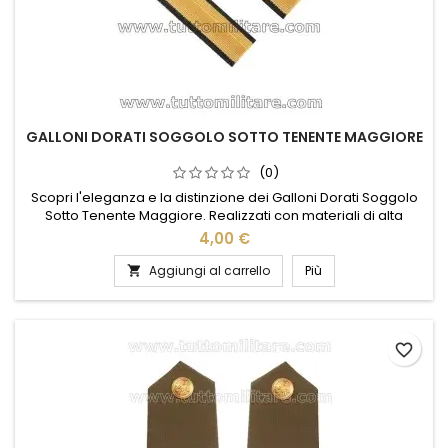
GALLONI DORATI SOGGOLO SOTTO TENENTE MAGGIORE
(0)
Scopri l'eleganza e la distinzione dei Galloni Dorati Soggolo
Sotto Tenente Maggiore. Realizzati con materiali di alta
qualità, questi galloni rappresentano un simbolo di prestigio
4,00 €
e autorità. Il loro design raffinato e la finitura dorata
aggiungono un tocco di classe a qualsiasi uniforme,
Aggiungi al carrello
Più

rendendoli ideali per cerimonie e occasioni formali. Facili
da...
favorite_border