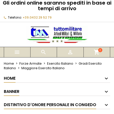
Gli ordini online saranno spediti in base ai
×
×
×
×
tempi di arrivo
My wishlists
((modalTitle))
Crea lista dei desideri
Accedi
Telefono:
+39.0432 29 52 79
Create new list
add_circle_outline
((confirmMessage))
Devi avere effettuato l'accesso per salvare dei
Nome lista dei desideri
prodotti nella tua lista dei desideri.
((cancelText))
((modalDeleteText))
Annulla
Accedi
Annulla
Crea lista dei desideri
0



shopping_cart
Home
Forze Armate
Esercito Italiano
Gradi Esercito
Italiano
Maggiore Esercito Italiano
HOME
BANNER
DISTINTIVO D'ONORE PERSONALE IN CONGEDO