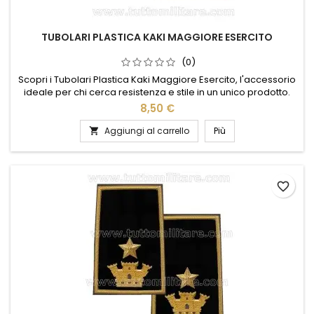
TUBOLARI PLASTICA KAKI MAGGIORE ESERCITO
(0)
Scopri i Tubolari Plastica Kaki Maggiore Esercito, l'accessorio
ideale per chi cerca resistenza e stile in un unico prodotto.
Realizzati in plastica di alta qualità, questi tubolari offrono una
8,50 €
durata eccezionale, perfetta per affrontare qualsiasi sfida. Il
colore kaki, distintivo e versatile, si abbina facilmente a
Aggiungi al carrello
Più

diverse uniformi, garantendo un look...
favorite_border