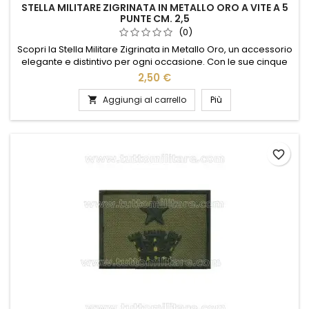
STELLA MILITARE ZIGRINATA IN METALLO ORO A VITE A 5
PUNTE CM. 2,5
(0)
Scopri la Stella Militare Zigrinata in Metallo Oro, un accessorio
elegante e distintivo per ogni occasione. Con le sue cinque
punte perfettamente scolpite e una dimensione compatta di
2,50 €
2,5 cm, questa stella è ideale per personalizzare
abbigliamento, borse o cappelli. La finitura dorata aggiunge
Aggiungi al carrello
Più

un tocco di lusso, mentre il design a vite garantisce un...
favorite_border