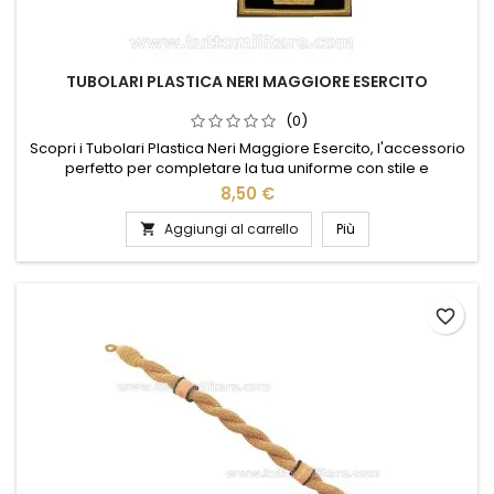
TUBOLARI PLASTICA NERI MAGGIORE ESERCITO
(0)
Scopri i Tubolari Plastica Neri Maggiore Esercito, l'accessorio
perfetto per completare la tua uniforme con stile e
funzionalità. Realizzati in plastica resistente, questi tubolari
8,50 €
offrono una durata eccezionale, mantenendo un aspetto
impeccabile anche nelle condizioni più impegnative. Il
Aggiungi al carrello
Più

design elegante e discreto si adatta perfettamente alla tua
divisa,...
favorite_border