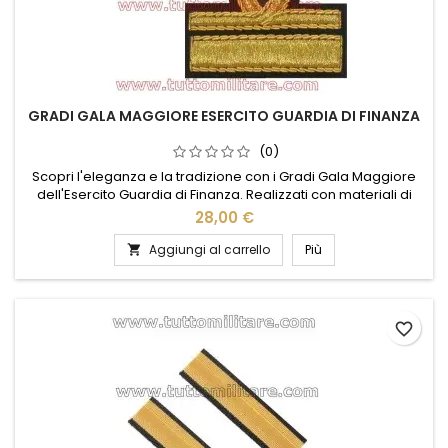
GRADI GALA MAGGIORE ESERCITO GUARDIA DI FINANZA
(0)
Scopri l'eleganza e la tradizione con i Gradi Gala Maggiore
dell'Esercito Guardia di Finanza. Realizzati con materiali di
alta qualità, questi distintivi rappresentano l'onore e la
28,00 €
dedizione al servizio. Il design raffinato e i dettagli curati
rendono ogni pezzo un simbolo di prestigio e professionalità.
Aggiungi al carrello
Più

Perfetti per cerimonie ufficiali e occasioni...
favorite_border