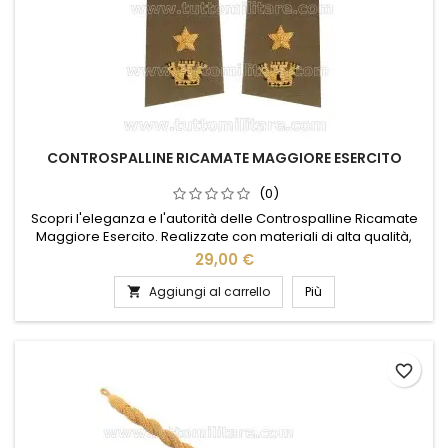
CONTROSPALLINE RICAMATE MAGGIORE ESERCITO
(0)
Scopri l'eleganza e l'autorità delle Controspalline Ricamate
Maggiore Esercito. Realizzate con materiali di alta qualità,
queste controspalline sono un simbolo di prestigio e
29,00 €
dedizione. Il ricamo dettagliato e i colori distintivi riflettono
l'orgoglio e la tradizione militare. Perfette per completare
Aggiungi al carrello
Più

l'uniforme con un tocco di classe, sono ideali per...
favorite_border