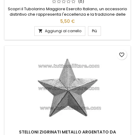
(0)
Scopri il Tubolarino Maggiore Esercito Italiano, un accessorio
distintivo che rappresenta l'eccellenza e la tradizione delle
forze armate italiane. Realizzato con materiali di alta qualità,
5,50 €
questo tubolare è progettato per durare nel tempo,
mantenendo intatta la sua eleganza. Perfetto per chi
Aggiungi al carrello
Più

desidera portare con sé un simbolo di orgoglio e
appartenenza,...
favorite_border
STELLONI ZIGRINATI METALLO ARGENTATO DA