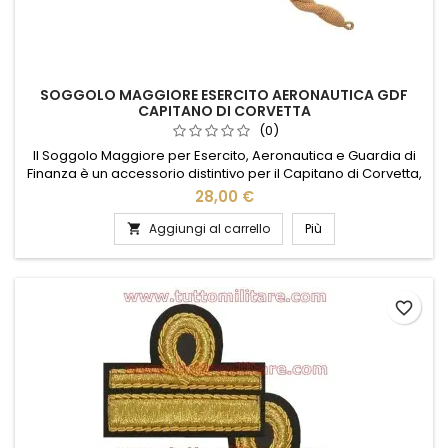
SOGGOLO MAGGIORE ESERCITO AERONAUTICA GDF
CAPITANO DI CORVETTA
(0)
Il Soggolo Maggiore per Esercito, Aeronautica e Guardia di
Finanza è un accessorio distintivo per il Capitano di Corvetta,
simbolo di prestigio e autorità. Realizzato con materiali di
28,00 €
alta qualità, questo soggolo è progettato per resistere
all'usura quotidiana, mantenendo un aspetto impeccabile. Il
Aggiungi al carrello
Più

suo design elegante e funzionale si integra perfettamente...
favorite_border