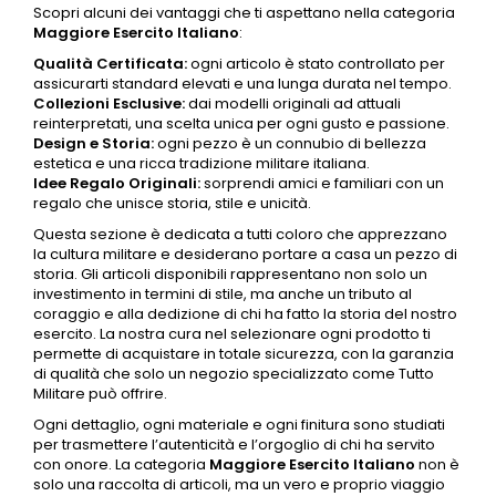
Scopri alcuni dei vantaggi che ti aspettano nella categoria
Maggiore
Esercito Italiano
:
Qualità Certificata:
ogni articolo è stato controllato per
assicurarti standard elevati e una lunga durata nel tempo.
Collezioni Esclusive:
dai modelli originali ad attuali
reinterpretati, una scelta unica per ogni gusto e passione.
Design e Storia:
ogni pezzo è un connubio di bellezza
estetica e una ricca tradizione militare italiana.
Idee Regalo Originali:
sorprendi amici e familiari con un
regalo che unisce storia, stile e unicità.
Questa sezione è dedicata a tutti coloro che apprezzano
la cultura militare e desiderano portare a casa un pezzo di
storia. Gli articoli disponibili rappresentano non solo un
investimento in termini di stile, ma anche un tributo al
coraggio e alla dedizione di chi ha fatto la storia del nostro
esercito
. La nostra cura nel selezionare ogni prodotto ti
permette di acquistare in totale sicurezza, con la garanzia
di qualità che solo un negozio specializzato come Tutto
Militare può offrire.
Ogni dettaglio, ogni materiale e ogni finitura sono studiati
per trasmettere l’autenticità e l’orgoglio di chi ha servito
con onore. La categoria
Maggiore
Esercito Italiano
non è
solo una raccolta di articoli, ma un vero e proprio viaggio