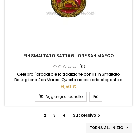
PIN SMALTATO BATTAGLIONE SAN MARCO
(0)
Celebra l'orgoglio e la tradizione con il Pin Smaltato
Battaglione San Marco. Questo accessorio elegante e
raffinato è perfetto per chi desidera portare con sé un
6,50 €
simbolo di coraggio e dedizione. Realizzato con materiali di
alta qualità, il pin presenta dettagli smaltati che catturano
Aggiungi al carrello
Più

l'essenza e la storia del prestigioso corpo militare italiano.
Ideale...
1
2
3
4
Successivo

TORNA ALL'INIZIO
