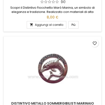
(0)
Scopri il Distintivo Fiocchetto Marò Marina, un simbolo di
eleganza e tradizione. Realizzato con materiali di alta
qualità, questo distintivo rappresenta l'orgoglio e la
8,00 €
dedizione dei marò della Marina. Il suo design raffinato e
dettagliato lo rende perfetto per chi desidera portare con sé
Aggiungi al carrello
Più

un pezzo di storia e onore. Ideale per collezionisti o come
regalo...
favorite_border
DISTINTIVO METALLO SOMMERGIBILISTI MARINAIO