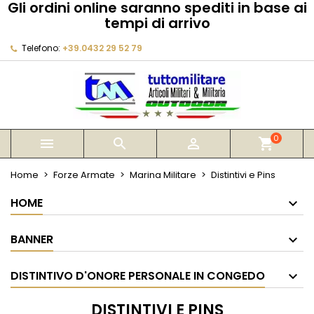
Gli ordini online saranno spediti in base ai
×
×
×
×
tempi di arrivo
My wishlists
((modalTitle))
Crea lista dei desideri
Accedi
Telefono:
+39.0432 29 52 79
Create new list
add_circle_outline
((confirmMessage))
Devi avere effettuato l'accesso per salvare dei
Nome lista dei desideri
prodotti nella tua lista dei desideri.
((cancelText))
((modalDeleteText))
Annulla
Accedi
Annulla
Crea lista dei desideri
0



shopping_cart
Home
Forze Armate
Marina Militare
Distintivi e Pins
HOME
BANNER
DISTINTIVO D'ONORE PERSONALE IN CONGEDO
DISTINTIVI E PINS