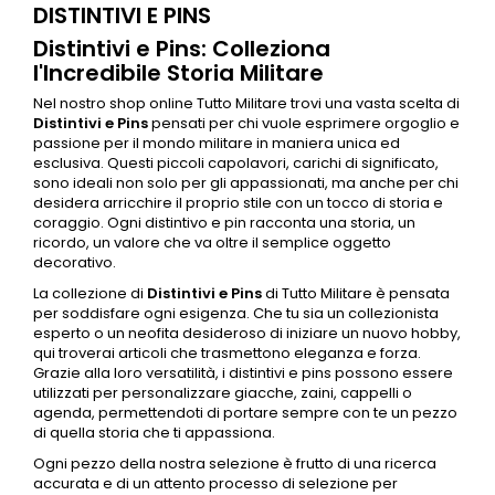
DISTINTIVI E PINS
Distintivi e Pins: Colleziona
l'Incredibile Storia Militare
Nel nostro shop online Tutto Militare trovi una vasta scelta di
Distintivi
e Pins
pensati per chi vuole esprimere orgoglio e
passione per il mondo militare in maniera unica ed
esclusiva. Questi piccoli capolavori, carichi di significato,
sono ideali non solo per gli appassionati, ma anche per chi
desidera arricchire il proprio stile con un tocco di storia e
coraggio. Ogni distintivo e pin racconta una storia, un
ricordo, un valore che va oltre il semplice oggetto
decorativo.
La collezione di
Distintivi
e Pins
di Tutto Militare è pensata
per soddisfare ogni esigenza. Che tu sia un collezionista
esperto o un neofita desideroso di iniziare un nuovo hobby,
qui troverai articoli che trasmettono eleganza e forza.
Grazie alla loro versatilità, i
distintivi
e pins possono essere
utilizzati per personalizzare giacche, zaini, cappelli o
agenda, permettendoti di portare sempre con te un pezzo
di quella storia che ti appassiona.
Ogni pezzo della nostra selezione è frutto di una ricerca
accurata e di un attento processo di selezione per