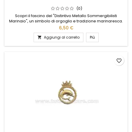
(0)
Scopri il fascino del "Distintivo Metallo Sommergibilisti
Marinaio", un simbolo di orgoglio e tradizione marinaresca.
Realizzato con materiali di alta qualità, questo distintivo
6,50 €
cattura l'essenza dell'avventura subacquea e del coraggio. Il
suo design dettagliato e raffinato rende omaggio ai valorosi
Aggiungi al carrello
Più

sommergibilisti, perfetto per collezionisti e...
favorite_border