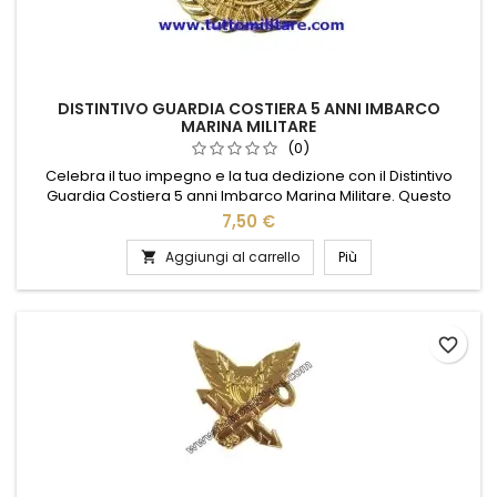
DISTINTIVO GUARDIA COSTIERA 5 ANNI IMBARCO
MARINA MILITARE
(0)
Celebra il tuo impegno e la tua dedizione con il Distintivo
Guardia Costiera 5 anni Imbarco Marina Militare. Questo
distintivo rappresenta un simbolo di onore e servizio,
7,50 €
realizzato con materiali di alta qualità per garantire durata e
prestigio. Il design elegante e dettagliato riflette l'orgoglio e
Aggiungi al carrello
Più

la tradizione della Marina Militare, rendendolo un...
favorite_border