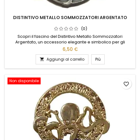
DISTINTIVO METALLO SOMMOZZATORI ARGENTATO
(0)
Scopri il fascino del Distintivo Metallo Sommozzatori
Argentato, un accessorio elegante e simbolico per gli
appassionati del mondo subacqueo. Realizzato con
6,50 €
materiali di alta qualità, questo distintivo presenta una finitura
argentata che cattura la luce, esaltando ogni dettaglio del
Aggiungi al carrello
Più

design. Perfetto da indossare su giacche, zaini o cappelli,
aggiunge un...
Non disponibile
favorite_border