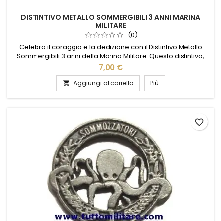
DISTINTIVO METALLO SOMMERGIBILI 3 ANNI MARINA
MILITARE
(0)
Celebra il coraggio e la dedizione con il Distintivo Metallo
Sommergibili 3 anni della Marina Militare. Questo distintivo,
realizzato con materiali di alta qualità, rappresenta un
7,00 €
simbolo di onore e impegno per chi ha servito con
distinzione a bordo dei sommergibili. Il design elegante e
Aggiungi al carrello
Più

dettagliato riflette la tradizione e l'orgoglio della Marina...
favorite_border