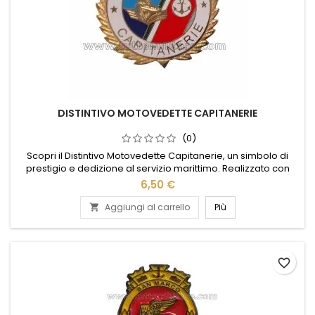
DISTINTIVO MOTOVEDETTE CAPITANERIE
(0)
Scopri il Distintivo Motovedette Capitanerie, un simbolo di
prestigio e dedizione al servizio marittimo. Realizzato con
materiali di alta qualità, questo distintivo rappresenta
6,50 €
l'eccellenza e l'impegno delle nostre forze navali. Il design
elegante e dettagliato lo rende un accessorio ideale per chi
Aggiungi al carrello
Più

desidera onorare il coraggio e la professionalità delle...
favorite_border