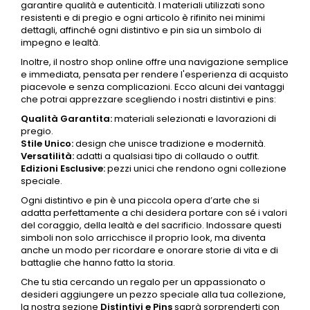
garantire qualità e autenticità. I materiali utilizzati sono
resistenti e di pregio e ogni articolo è rifinito nei minimi
dettagli, affinché ogni distintivo e pin sia un simbolo di
impegno e lealtà.
Inoltre, il nostro shop online offre una navigazione semplice
e immediata, pensata per rendere l'esperienza di acquisto
piacevole e senza complicazioni. Ecco alcuni dei vantaggi
che potrai apprezzare scegliendo i nostri
distintivi
e pins:
Qualità Garantita:
materiali selezionati e lavorazioni di
pregio.
Stile Unico:
design che unisce tradizione e modernità.
Versatilità:
adatti a qualsiasi tipo di collaudo o outfit.
Edizioni Esclusive:
pezzi unici che rendono ogni collezione
speciale.
Ogni distintivo e pin è una piccola opera d’arte che si
adatta perfettamente a chi desidera portare con sé i valori
del coraggio, della lealtà e del sacrificio. Indossare questi
simboli non solo arricchisce il proprio look, ma diventa
anche un modo per ricordare e onorare storie di vita e di
battaglie che hanno fatto la storia.
Che tu stia cercando un regalo per un appassionato o
desideri aggiungere un pezzo speciale alla tua collezione,
la nostra sezione
Distintivi
e Pins
saprà sorprenderti con