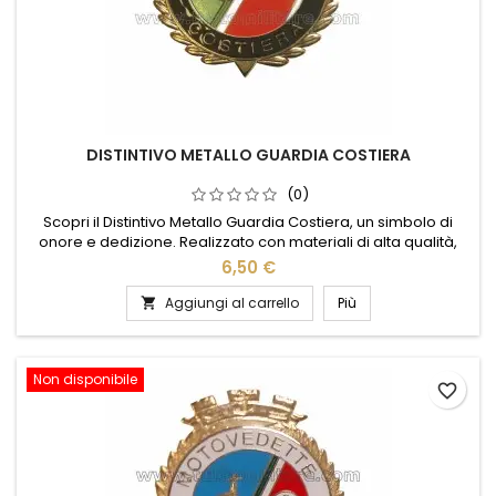
DISTINTIVO METALLO GUARDIA COSTIERA
(0)
Scopri il Distintivo Metallo Guardia Costiera, un simbolo di
onore e dedizione. Realizzato con materiali di alta qualità,
questo distintivo cattura l'essenza del coraggio e della
6,50 €
professionalità. Il suo design elegante e dettagliato lo rende
perfetto per collezionisti e appassionati del mare. Ideale da
Aggiungi al carrello
Più

esporre o regalare, rappresenta un tributo a chi...
Non disponibile
favorite_border