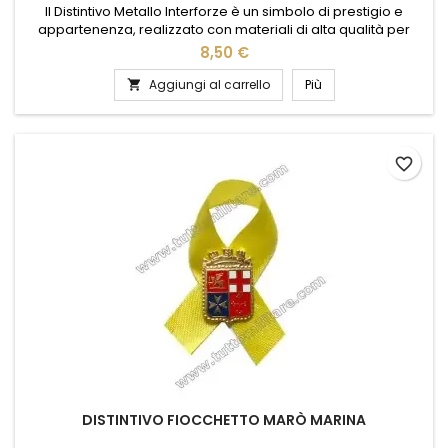
Il Distintivo Metallo Interforze è un simbolo di prestigio e
appartenenza, realizzato con materiali di alta qualità per
garantire resistenza e durata nel tempo. Il suo design
8,50 €
elegante e dettagliato rappresenta l'unità e la
collaborazione tra le diverse forze armate, rendendolo un
Aggiungi al carrello
Più

accessorio ideale per chi desidera esprimere il proprio
orgoglio e...
favorite_border
DISTINTIVO FIOCCHETTO MARÒ MARINA