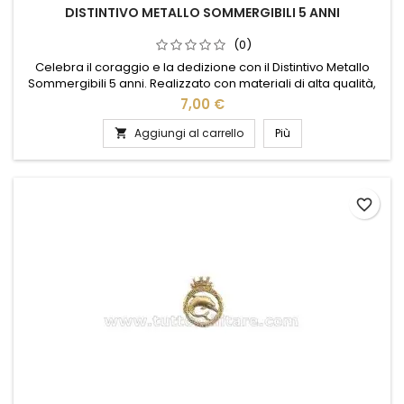
DISTINTIVO METALLO SOMMERGIBILI 5 ANNI
(0)
Celebra il coraggio e la dedizione con il Distintivo Metallo
Sommergibili 5 anni. Realizzato con materiali di alta qualità,
questo distintivo è un simbolo di onore e impegno per chi ha
7,00 €
servito con distinzione nei sommergibili. Il design elegante e
dettagliato riflette la tradizione e l'orgoglio della marina,
Aggiungi al carrello
Più

rendendolo un pezzo prezioso per collezionisti...
favorite_border