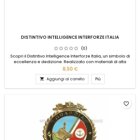
DISTINTIVO INTELLIGENCE INTERFORZE ITALIA
(0)
Scopri il Distintivo Intelligence Interforze Italia, un simbolo di
eccellenza e dedizione. Realizzato con materiali di alta
qualità, questo distintivo rappresenta l'orgoglio e la
8,50 €
professionalità delle forze interforze italiane. Il suo design
elegante e dettagliato rende omaggio al coraggio e
Aggiungi al carrello
Più

all'impegno di chi opera nell'intelligence. Perfetto per...
favorite_border