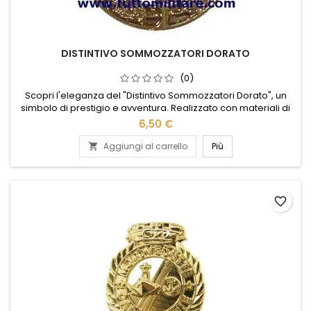
DISTINTIVO SOMMOZZATORI DORATO
(0)
Scopri l'eleganza del "Distintivo Sommozzatori Dorato", un
simbolo di prestigio e avventura. Realizzato con materiali di
alta qualità, questo distintivo cattura la luce con il suo
6,50 €
splendido design dorato, evocando l'emozione delle
profondità marine. Perfetto per chi ama il mare e desidera
Aggiungi al carrello
Più

portare con sé un segno distintivo del proprio coraggio e
passione....
favorite_border