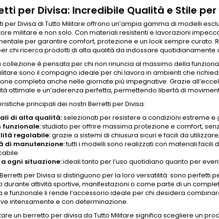
più...
etti per Divisa: Incredibile Qualità e Stile pe
ti
per Divisa di Tutto Militare offrono un’ampia gamma di modelli esclu
tore militare e non solo. Con materiali resistenti e lavorazioni impecca
entale per garantire comfort, protezione e un look sempre curato. Re
per chi ricerca prodotti di alta qualità da indossare quotidianamente o
collezione è pensata per chi non rinuncia al massimo della funzionalità
ilitare sono il compagno ideale per chi lavora in ambienti che richie
ione completa anche nelle giornate più impegnative. Grazie all’ecce
ilità ottimale e un’aderenza perfetta, permettendo libertà di movime
ristiche principali dei nostri
Berretti per Divisa
:
ali di alta qualità:
selezionati per resistere a condizioni estreme e
 funzionale:
studiato per offrire massima protezione e comfort, senza
lità regolabile:
grazie a sistemi di chiusura sicuri e facili da utilizzare
tà di manutenzione:
tutti i modelli sono realizzati con materiali faci
abile.
 a ogni situazione:
ideali tanto per l’uso quotidiano quanto per eventi 
Berretti per Divisa
si distinguono per la loro versatilità: sono perfetti 
ati durante attività sportive, manifestazioni o come parte di un comple
a e funzionale li rende l’accessorio ideale per chi desidera combina
 vive intensamente e con determinazione.
are un berretto per divisa da Tutto Militare significa scegliere un prod