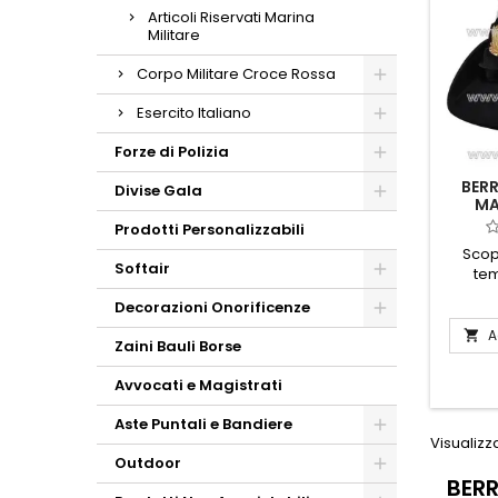
class
Articoli Riservati Marina
Militare
detta
omagg
Corpo Militare Croce Rossa
Esercito Italiano
Forze di Polizia
BERR
Divise Gala
MA
Prodotti Personalizzabili
Scopr
Softair
tem
Femmin
Decorazioni Onorificenze
un acc
elega
A

Zaini Bauli Borse
Realizz
alta qua
Avvocati e Magistrati
offre c
occas
Aste Puntali e Bandiere
class
Visualizza
dettagl
Outdoor
perfe
BERR
qualsias