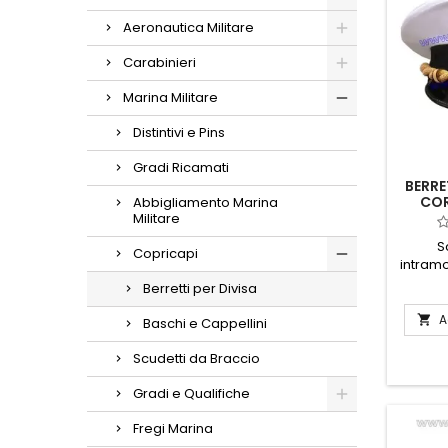
Aeronautica Militare
Carabinieri
Marina Militare
Distintivi e Pins
Gradi Ricamati
BERRE
COR
Abbigliamento Marina
Militare
S
Copricapi
intramo
Capitan
Berretti per Divisa
Militar
un
A

Baschi e Cappellini
tradiz
materi
Scudetti da Braccio
questo
pe
Gradi e Qualifiche
aggiu
pre
Fregi Marina
guar