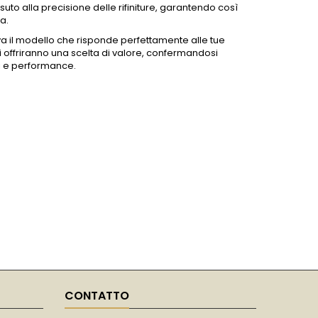
tessuto alla precisione delle rifiniture, garantendo così
a.
va il modello che risponde perfettamente alle tue
 ti offriranno una scelta di valore, confermandosi
li e performance.
CONTATTO