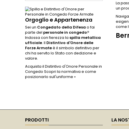
La pass
un prod
Naviga 
Orgoglio e Appartenenza
esigenz
come l
Sei un
Congedato della Difesa
o fai
parte del
personale in congedo
?
Berr
Indossa con fierezza la
spilla metallica
ufficiale
. Il
Distintivo d'Onore delle
Forze Armate
è il simbolo definitivo per
chi ha servito lo Stato con dedizione e
valore.
Acquista il Distintivo d'Onore Personale in
Congedo
Scopri la normativa e come
posizionarlo sull'uniforme »
PRODOTTI
LA NOS