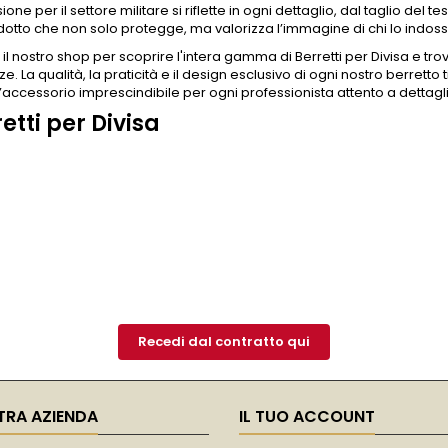
ione per il settore militare si riflette in ogni dettaglio, dal taglio del 
otto che non solo protegge, ma valorizza l’immagine di chi lo indoss
il nostro shop per scoprire l'intera gamma di
Berretti per Divisa
e tro
e. La qualità, la praticità e il design esclusivo di ogni nostro berretto
’accessorio imprescindibile per ogni professionista attento a dettag
etti per Divisa
Recedi dal contratto qui
TRA AZIENDA
IL TUO ACCOUNT