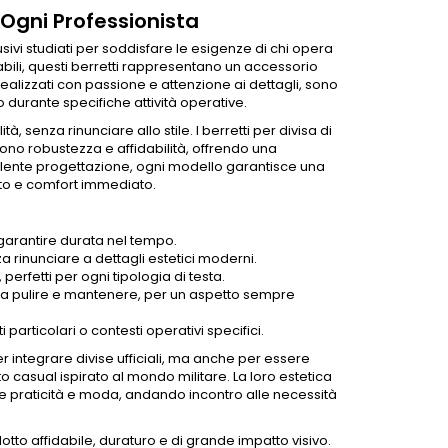
r Ogni Professionista
sivi studiati per soddisfare le esigenze di chi opera
bili, questi
berretti
rappresentano un accessorio
alizzati con passione e attenzione ai dettagli, sono
 durante specifiche attività operative.
, senza rinunciare allo stile. I
berretti
per divisa di
dono robustezza e affidabilità, offrendo una
llente progettazione, ogni modello garantisce una
nto e comfort immediato.
 garantire durata nel tempo.
 rinunciare a dettagli estetici moderni.
, perfetti per ogni tipologia di testa.
li da pulire e mantenere, per un aspetto sempre
particolari o contesti operativi specifici.
per integrare divise
ufficiali
, ma anche per essere
to casual ispirato al mondo militare. La loro estetica
re praticità e moda, andando incontro alle necessità
otto affidabile, duraturo e di grande impatto visivo.