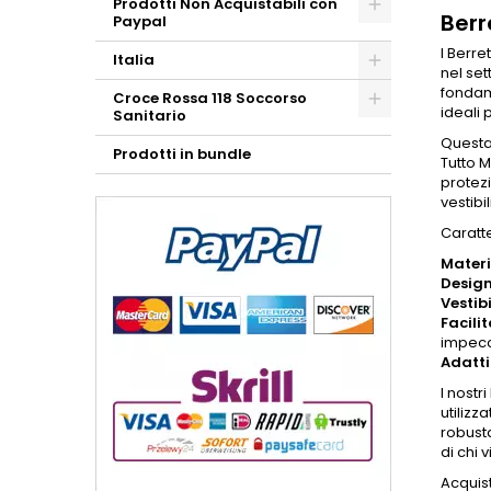
Prodotti Non Acquistabili con
Berr
Paypal
I
Berret
Italia
nel set
fondam
Croce Rossa 118 Soccorso
ideali 
Sanitario
Questa 
Prodotti in bundle
Tutto M
protez
vestib
Caratte
Materi
Design
Vestibi
Facili
impecc
Adatti
I nostri
utilizz
robust
di chi
Acquist