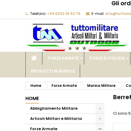
Gli or
Telefono:
+39.0432 29 52 79
E-mail:
info@tuttomil
M
(
C
A
add_circle_outline
((
De
No
dei
FORZE ARMATE
FORZE DI POLIZIA
PRODOTTI IN BUNDLE
Home
Forze Armate
Marina Militare
Co
Berret
HOME
Abbigliamento Militare
Ci sono 5
Articoli Militari e Militaria
Forze Armate