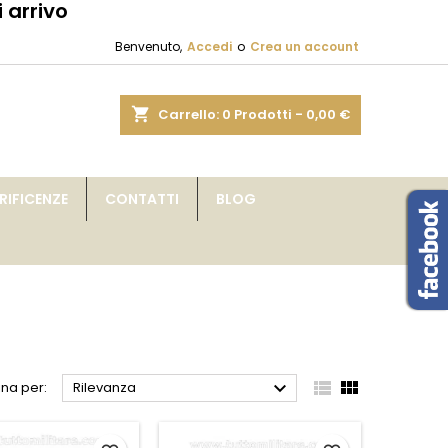
 arrivo
×
×
×
×
Benvenuto,
Accedi
o
Crea un account
sta
shopping_cart
Carrello:
0
Prodotti - 0,00 €
)
i
IFICENZE
CONTATTI
BLOG
i



na per:
Rilevanza