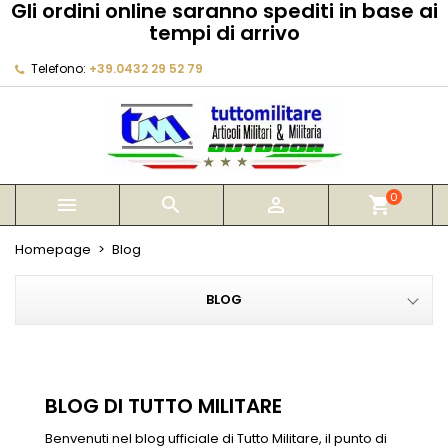
Gli ordini online saranno spediti in base ai
×
×
×
×
tempi di arrivo
My wishlists
((modalTitle))
Crea lista dei desideri
Accedi
Telefono:
+39.0432 29 52 79
Create new list
add_circle_outline
((confirmMessage))
Devi avere effettuato l'accesso per salvare dei
Nome lista dei desideri
prodotti nella tua lista dei desideri.
((cancelText))
((modalDeleteText))
Annulla
Accedi
Annulla
Crea lista dei desideri
0



shopping_cart
Homepage
Blog
BLOG
BLOG DI TUTTO MILITARE
Benvenuti nel blog ufficiale di Tutto Militare, il punto di