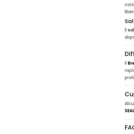
cors
libe
Sal
Il
sal
dopo
Dif
Il
Br
rapi
prat
Cu
Alcu
SEA
FA