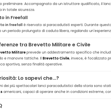
o preliminare. Accompagnato da un istruttore qualificato, il lanc
ra in totale sicurezza.
to in Freefall
to in freefall
è riservato ai paracadutisti esperti. Durante quest
 un periodo prolungato di caduta libera, regalando un'esperienza
ferenze tra Brevetto Militare e Civile
evetto Militare
prevede un addestramento specifico che include
do e manovre tattiche. Il
Brevetto Civile
, invece, è focalizzato p
ica sportiva, senza finalità operative.
riosità: Lo sapevi che…?
ni dei più spettacolari lanci paracadutistici della storia sono sta
Ls
americani, capaci di operare anche in condizioni estreme, come 
Q