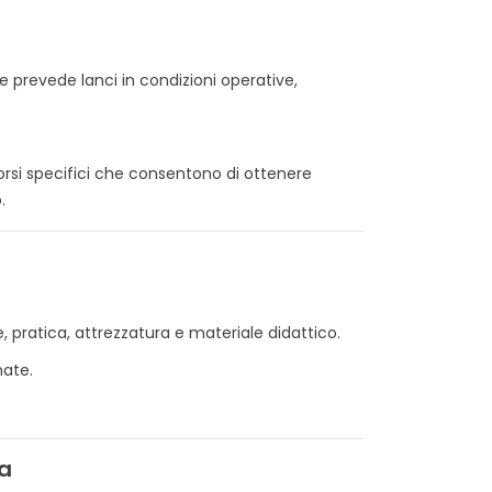
e prevede lanci in condizioni operative,
corsi specifici che consentono di ottenere
RINI MILITARI:
IL COMANDANTE DI
NIFICATO, TIPOLOGIE,
STAZIONE DEI CARABINIERI:
.
OLE E CURIOSITÀ
RUOLO E FUNZIONE NELLA
SOCIETÀ
431 visualizzazioni
11026 visualizzazioni
È piaciuto
0
È piaciuto
i l'origine, il significato e le
e, pratica, attrezzatura e materiale didattico.
Il Comandante di Stazione dei
ative che regolano i
Carabinieri rappresenta una
mate.
ini militari italiani. Una
figura centrale nell'Arma, con
a completa per...
funzioni operative,...
 tutto
Leggi tutto
ta