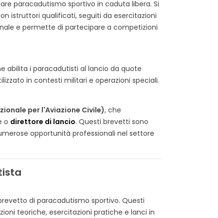
È piaciuto
0
È piaciuto
care paracadutismo sportivo in caduta libera. Si
istruttori qualificati, seguiti da esercitazioni
 regalare a un militare ?
Le mostrine sono tra i simboli
onale e permette di partecipare a competizioni
regalo utili e simboliche:
più antichi e riconoscibili delle
, guanti, occhiali, patch,
uniformi militari. Piccoli
ntivi e medaglie....
elementi di stoffa o...
 abilita i paracadutisti al lancio da quote
 tutto
Leggi tutto
zzato in contesti militari e operazioni speciali.
ionale per l'Aviazione Civile)
, che
re o
direttore di lancio
. Questi brevetti sono
 numerose opportunità professionali nel settore
tista
brevetto di paracadutismo sportivo. Questi
zioni teoriche, esercitazioni pratiche e lanci in