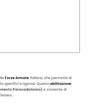
lle
Forze Armate
Italiane, che permette di
 specifici e rigorosi. Questa
abilitazione
A REGALARE A UN
MOSTRINE: UNA STORIA DI
amento Paracadutismo)
e consente di
TARE ? IDEE REGALO PER
IDENTITÀ, APPARTENENZA E
LITARI
TRADIZIONE
l'estero.
57 visualizzazioni
5149 visualizzazioni