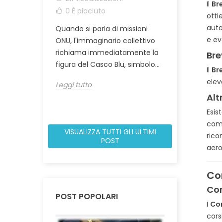
Il
Br
0
È piaciuto
0
È piaci
7.
otti
auto
Quando si parla di missioni
I bottoni mil
e ev
ONU, l'immaginario collettivo
elementi fo
8. 
richiama immediatamente la
garantire un
Bre
9.
figura del Casco Blu, simbolo...
conformità 
Il
Br
10
decoro...
elev
Leggi tutto
Alt
Leggi tutto
Esis
comp
VISUALIZZA TUTTI GLI ULTIMI
rico
POST
aero
Cor
Cor
POST POPOLARI
I
Cor
cors