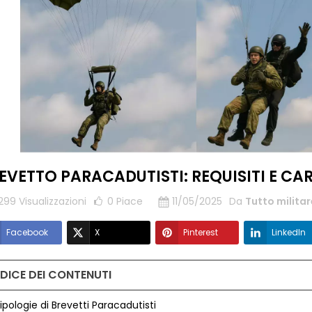
EVETTO PARACADUTISTI: REQUISITI E CA
299 Visualizzazioni
0
Piace
11/05/2025
Da
Tutto militar
Facebook
X
Pinterest
LinkedIn
NDICE DEI CONTENUTI
Tipologie di Brevetti Paracadutisti