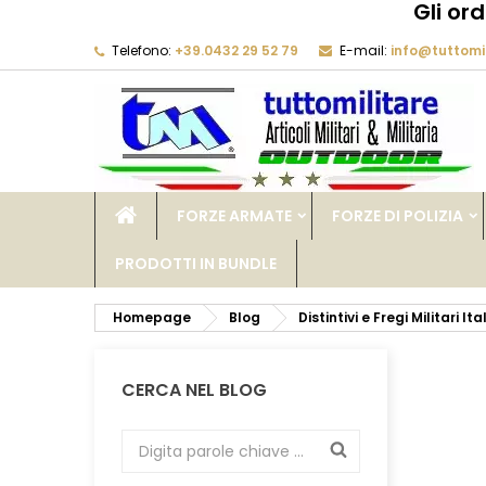
Gli or
Telefono:
+39.0432 29 52 79
E-mail:
info@tuttomil
M
(
C
A
add_circle_outline
((
De
No
dei
FORZE ARMATE
FORZE DI POLIZIA
PRODOTTI IN BUNDLE
Homepage
Blog
Distintivi e Fregi Militari Ita
CERCA NEL BLOG