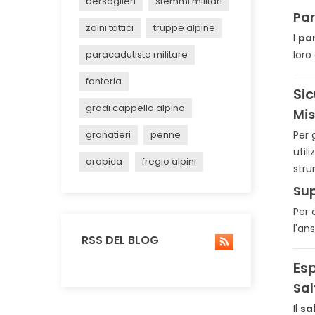
bersaglieri
stemmi militari
Par
zaini tattici
truppe alpine
I
par
paracadutista militare
loro 
fanteria
Si
gradi cappello alpino
Mis
granatieri
penne
Per 
util
orobica
fregio alpini
stru
Sup
Per 
l'an
RSS DEL BLOG
Es
Sal
Il
sa