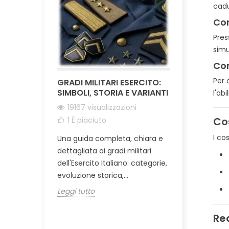
cadu
Cor
Pres
simu
Cor
Per 
GRADI MILITARI ESERCITO:
IL TASER È 
SIMBOLI, STORIA E VARIANTI
? DISTINZ
l'ab
CIVILE E PE
19167 visualizzazioni
15273 visu
Cos
1
È piaciuto
1
È piaciu
I co
Una guida completa, chiara e
L’argomento 
dettagliata ai gradi militari
genera spes
dell'Esercito Italiano: categorie,
perché sot
evoluzione storica,...
vengono ragg
Leggi tutto
molto...
Leggi tutto
Req