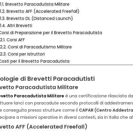
1.1. Brevetto Paracadutista Militare
1.2. Brevetto AFF (Accelerated Freefall)
1.3. Brevetto DL (Distanced Launch)
1.4. Altri Brevetti
 Corsi di Preparazione per il Brevetto Paracadutista
2.1. Corsi AFF
2.2. Corsi di Paracadutismo Militare
2.3. Corsi per Istruttori
 Costi per il Brevetto Paracadutista
 Requisiti per Ottenere il Brevetto Paracadutista
4.1. Requisiti Medici
ologie di Brevetti Paracadutisti
4.2. Età Minima
vetto Paracadutista Militare
 Opportunità Professionali
evetto Paracadutista Militare
è una certificazione rilasciata da
5.1. Paracadutisti Militari
ttuare lanci con paracadute secondo protocolli di addestramento
5.2. Istruttori di Paracadutismo
ILITARI DA
DISTINTIVO D'ONORE PER IL
COS
e conseguita presso strutture come il
CAPAR (Centro Addestr
5.3. Paracadutisti in Missioni di Pace e Soccorso
 LE FORZE
PERSONALE IN CONGEDO
MILI
A TASCHINO E
DELLE FORZE ARMATE E
I MI
ecipare a missioni operative in diversi contesti, sia in Italia che al
 Sicurezza e Precauzioni
VETERANI DELLA DIFESA:
6.1. Misure di Sicurezza
vetto AFF (Accelerated Freefall)
30
SCOPI E FINALITÀ
izzazioni
6.2. Superare la Paura dell'Altezza