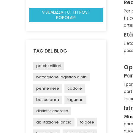
Req
Per 
VISUALIZZA TUTTI I POST
POPOLARI
fisi
arte
Et
L'et
TAG DEL BLOG
possi
patch militari
Op
Par
battaglione logistico alpini
I pa
penne nere
cadore
part
inse
basco para
lagunari
Ist
distintivi esercito
Gli
i
abilitazione lancio
folgore
para
nuov