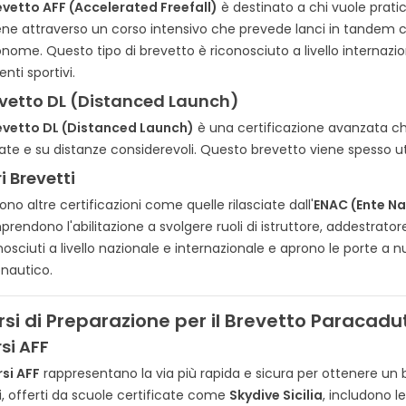
1
evetto AFF (Accelerated Freefall)
è destinato a chi vuole prati
7703 visualizzazioni
uto
 Esperienze di Paracadutismo
ene attraverso un corso intensivo che prevede lanci in tandem con 
Cosa
1
È piaciuto
7.1. Salto in Tandem
nome. Questo tipo di brevetto è riconosciuto a livello internazi
itari da divisa sono
Idee 
7.2. Salto in Freefall
Il Distintivo d’Onore per il
enti sportivi.
ndamentali per
zaini
Differenze tra Brevetto Militare e Civile
personale in congedo delle
iformità,
vetto DL (Distanced Launch)
disti
 Curiosità: Lo sapevi che…?
Forze Armate rappresenta un
regolamentare e
evetto DL (Distanced Launch)
è una certificazione avanzata che
. FAQ
riconoscimento istituzionale...
Leggi
ate e su distanze considerevoli. Questo brevetto viene spesso utili
Leggi tutto
ri Brevetti
tono altre certificazioni come quelle rilasciate dall'
ENAC (Ente Naz
rendono l'abilitazione a svolgere ruoli di istruttore, addestrato
nosciuti a livello nazionale e internazionale e aprono le porte a
nautico.
si di Preparazione per il Brevetto Paracadu
si AFF
si AFF
rappresentano la via più rapida e sicura per ottenere un 
i, offerti da scuole certificate come
Skydive Sicilia
, includono le