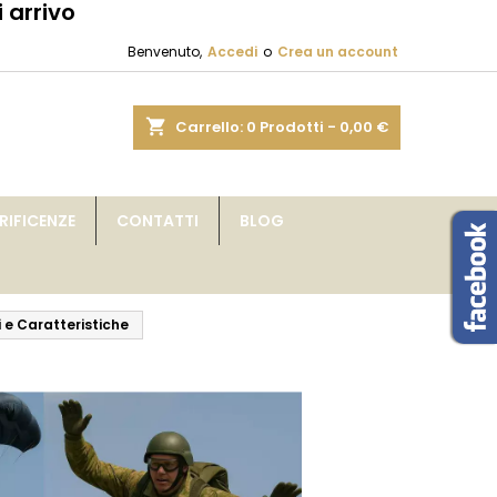
 arrivo
×
×
×
×
Benvenuto,
Accedi
o
Crea un account
sta
shopping_cart
Carrello:
0
Prodotti - 0,00 €
)
i
IFICENZE
CONTATTI
BLOG
i
i e Caratteristiche