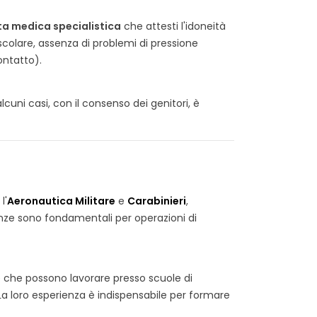
ita medica specialistica
che attesti l'idoneità
ascolare, assenza di problemi di pressione
ontatto).
 alcuni casi, con il consenso dei genitori, è
l'
Aeronautica Militare
e
Carabinieri
,
nze sono fondamentali per operazioni di
e che possono lavorare presso scuole di
a loro esperienza è indispensabile per formare