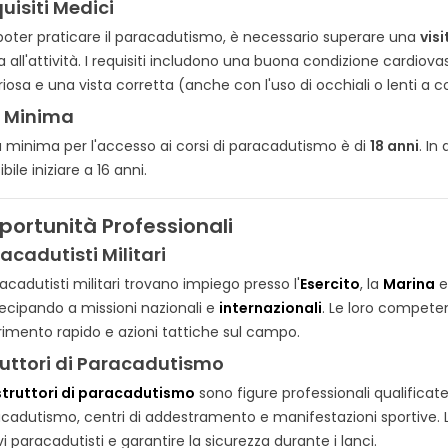
uisiti Medici
poter praticare il paracadutismo, è necessario superare una
vis
ca all'attività. I requisiti includono una buona condizione cardiov
riosa e una vista corretta (anche con l'uso di occhiali o lenti a c
à Minima
à minima per l'accesso ai corsi di paracadutismo è di
18 anni
. In
bile iniziare a 16 anni.
portunità Professionali
acadutisti Militari
racadutisti militari trovano impiego presso l'
Esercito
, la
Marina
e 
ecipando a missioni nazionali e
internazionali
. Le loro compete
rimento rapido e azioni tattiche sul campo.
ruttori di Paracadutismo
struttori di paracadutismo
sono figure professionali qualificat
cadutismo, centri di addestramento e manifestazioni sportive. L
i paracadutisti e garantire la sicurezza durante i lanci.