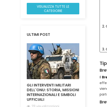
VISUALIZZA TUTTE LE
CATEGORIE
2.
ULTIMI POST
3.
4.
Tip
Bre
5.
Il
Br
effe
GLI INTERVENTI MILITARI
BOTTONI M
vien
DELL'ONU: STORIA, MISSIONI
DIVISA PER
INTERNAZIONALI E SIMBOLI
ARMATE: D
part
6.
UFFICIALI
GIUBBA
Bre
211 visualizzazioni
631 visual