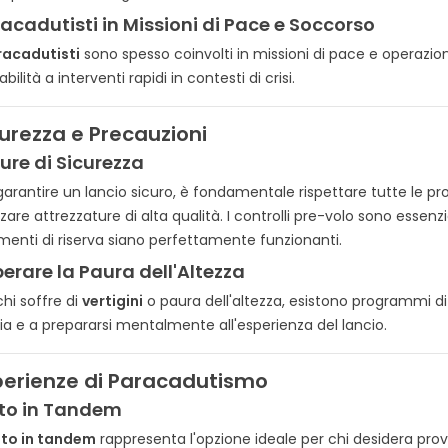
acadutisti in Missioni di Pace e Soccorso
acadutisti
sono spesso coinvolti in missioni di pace e operazio
abilità a interventi rapidi in contesti di crisi.
curezza e Precauzioni
ure di Sicurezza
garantire un lancio sicuro, è fondamentale rispettare tutte le proc
izzare attrezzature di alta qualità. I controlli pre-volo sono essenzi
menti di riserva siano perfettamente funzionanti.
erare la Paura dell'Altezza
chi soffre di
vertigini
o paura dell'altezza, esistono programmi di
sia e a prepararsi mentalmente all'esperienza del lancio.
perienze di Paracadutismo
to in Tandem
lto in tandem
rappresenta l'opzione ideale per chi desidera pr