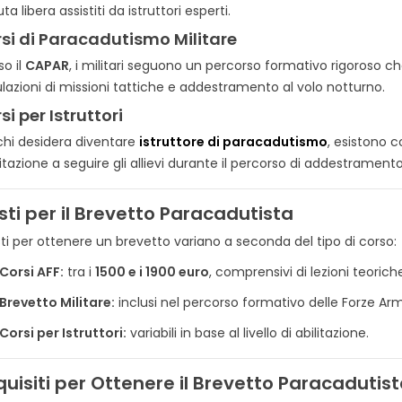
ta libera assistiti da istruttori esperti.
si di Paracadutismo Militare
so il
CAPAR
, i militari seguono un percorso formativo rigoroso ch
lazioni di missioni tattiche e addestramento al volo notturno.
si per Istruttori
chi desidera diventare
istruttore di paracadutismo
, esistono 
LEGALE IN ITALIA
IL TRICOLORE ITALIANO:
NAST
IONE FRA USO
STORIA, SIGNIFICATO DEI
SIG
ilitazione a seguire gli allievi durante il percorso di addestramento
R POLIZIA
COLORI
REG
alizzazioni
12605 visualizzazioni
11
ti per il Brevetto Paracadutista
to
0
È piaciuto
1
sti per ottenere un brevetto variano a seconda del tipo di corso:
Taser in Italia
La bandiera italiana, nota
Scopr
Corsi AFF:
tra i
1500 e i 1900 euro
, comprensivi di lezioni teorich
so confusione,
anche come il Tricolore, è uno
norm
Brevetto Militare:
inclusi nel percorso formativo delle Forze Ar
to questo nome
dei simboli più rappresentativi
nastr
ruppati dispositivi
dell'identità nazionale....
guid
Corsi per Istruttori:
variabili in base al livello di abilitazione.
Leggi tutto
Leggi
uisiti per Ottenere il Brevetto Paracadutis