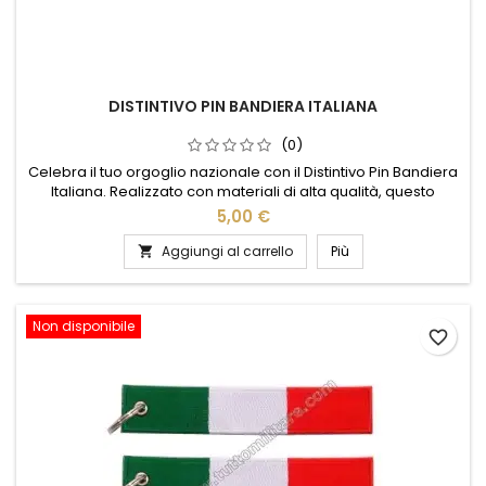
DISTINTIVO PIN BANDIERA ITALIANA
(0)
Celebra il tuo orgoglio nazionale con il Distintivo Pin Bandiera
Italiana. Realizzato con materiali di alta qualità, questo
elegante accessorio presenta i vivaci colori del tricolore
5,00 €
italiano, perfettamente smaltati per un look raffinato e
duraturo. Ideale per giacche, cappelli o borse, il pin è un
Aggiungi al carrello
Più

modo semplice e sofisticato per mostrare il tuo amore per...
Non disponibile
favorite_border