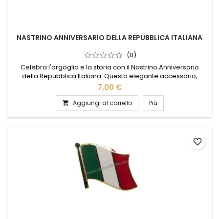
NASTRINO ANNIVERSARIO DELLA REPUBBLICA ITALIANA
(0)
Celebra l'orgoglio e la storia con il Nastrino Anniversario
della Repubblica Italiana. Questo elegante accessorio,
realizzato con materiali di alta qualità, presenta i colori vivaci
7,00 €
della bandiera italiana, simbolo di unità e patriottismo.
Perfetto per cerimonie ufficiali o come tocco distintivo su abiti
Aggiungi al carrello
Più

formali, il nastrino è un omaggio raffinato alla...
favorite_border