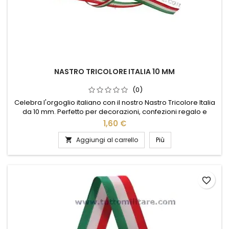
NASTRO TRICOLORE ITALIA 10 MM
(0)
Celebra l'orgoglio italiano con il nostro Nastro Tricolore Italia
da 10 mm. Perfetto per decorazioni, confezioni regalo e
progetti fai-da-te, questo nastro di alta qualità unisce
1,60 €
eleganza e patriottismo. I colori vivaci del verde, bianco e
rosso risaltano in ogni occasione, rendendolo ideale per
Aggiungi al carrello
Più

eventi nazionali, feste e celebrazioni. Realizzato con...
favorite_border