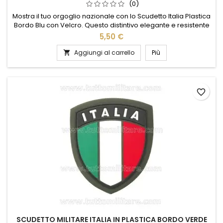
(0)
Mostra il tuo orgoglio nazionale con lo Scudetto Italia Plastica
Bordo Blu con Velcro. Questo distintivo elegante e resistente
è perfetto per personalizzare giacche, zaini o cappelli.
5,50 €
Realizzato in plastica di alta qualità, presenta un bordo blu
che esalta i colori vivaci del tricolore italiano. Grazie al
Aggiungi al carrello
Più

pratico sistema di fissaggio in velcro, puoi...
favorite_border
SCUDETTO MILITARE ITALIA IN PLASTICA BORDO VERDE