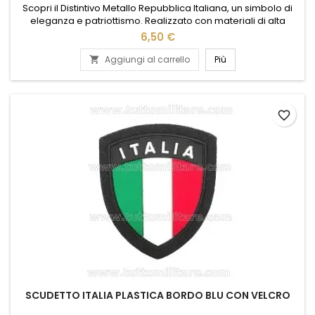
Scopri il Distintivo Metallo Repubblica Italiana, un simbolo di
eleganza e patriottismo. Realizzato con materiali di alta
qualità, questo distintivo è perfetto per chi desidera portare
6,50 €
con sé un pezzo di storia italiana. Il suo design raffinato e
dettagliato lo rende ideale per collezionisti, appassionati di
Aggiungi al carrello
Più

storia o come regalo speciale. Facile da...
favorite_border
SCUDETTO ITALIA PLASTICA BORDO BLU CON VELCRO