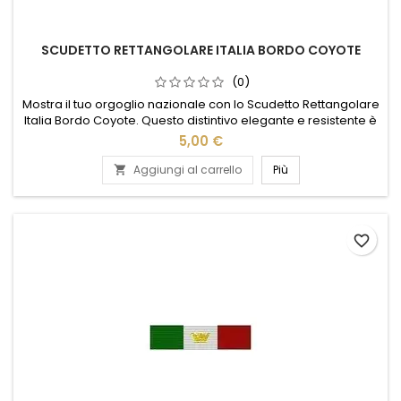
SCUDETTO RETTANGOLARE ITALIA BORDO COYOTE
(0)
Mostra il tuo orgoglio nazionale con lo Scudetto Rettangolare
Italia Bordo Coyote. Questo distintivo elegante e resistente è
perfetto per giacche, zaini o cappelli. Il design rettangolare
5,00 €
offre un tocco moderno, mentre il bordo color coyote
aggiunge un contrasto sofisticato al classico tricolore
Aggiungi al carrello
Più

italiano. Realizzato con materiali di alta qualità,...
favorite_border