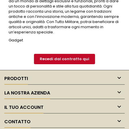
da un mondo di dettagli esclusivi e funzionali, pronti a dare
un tocco di personalità e stile alla tua quotidianità. Ogni
prodotto racconta una storia, un legame con tradizioni
antiche e con l’innovazione moderna, garantendo sempre
qualità e originalità. Con Tutto Militare, potrai beneficiare di
articoli unici, adatti a trasformare ogni momento in
un’esperienza speciale.
Gadget
Recedi dal contratto qui

PRODOTTI

LA NOSTRA AZIENDA

IL TUO ACCOUNT

CONTATTO