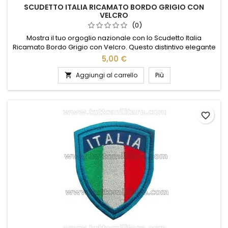
SCUDETTO ITALIA RICAMATO BORDO GRIGIO CON
VELCRO
(0)
Mostra il tuo orgoglio nazionale con lo Scudetto Italia
Ricamato Bordo Grigio con Velcro. Questo distintivo elegante
e resistente è perfetto per giacche, zaini o cappelli. Il ricamo
5,00 €
dettagliato e il bordo grigio conferiscono un tocco di classe,
mentre il pratico sistema a velcro assicura un'applicazione
Aggiungi al carrello
Più

facile e veloce. Ideale per appassionati di sport,...
favorite_border