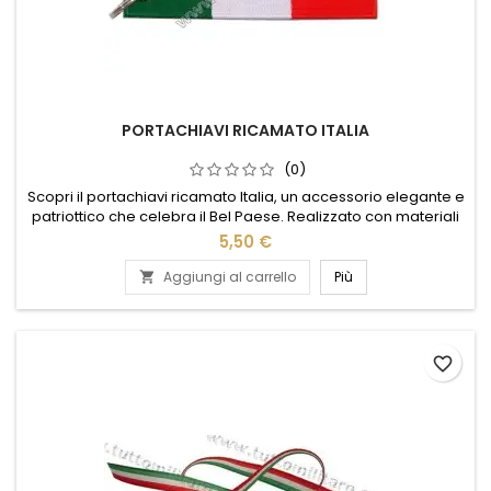
PORTACHIAVI RICAMATO ITALIA
(0)
Scopri il portachiavi ricamato Italia, un accessorio elegante e
patriottico che celebra il Bel Paese. Realizzato con materiali
di alta qualità, questo portachiavi presenta un ricamo
5,50 €
dettagliato della bandiera italiana, perfetto per chi ama
portare un tocco di stile italiano ovunque vada. Compatto e
Aggiungi al carrello
Più

resistente, è ideale per tenere le chiavi sempre a...
favorite_border