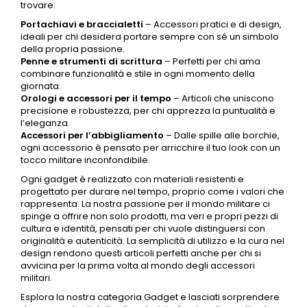
trovare:
Portachiavi e braccialetti
–
Accessori
pratici e di design,
ideali per chi desidera portare sempre con sé un simbolo
della propria passione.
Penne e strumenti di scrittura
– Perfetti per chi ama
combinare funzionalità e stile in ogni momento della
giornata.
Orologi e accessori per il tempo
– Articoli che uniscono
precisione e robustezza, per chi apprezza la puntualità e
l’eleganza.
Accessori per l’
abbigliamento
– Dalle spille alle borchie,
ogni accessorio è pensato per arricchire il tuo look con un
tocco militare inconfondibile.
Ogni
gadget
è realizzato con materiali resistenti e
progettato per durare nel tempo, proprio come i valori che
rappresenta. La nostra passione per il mondo militare ci
spinge a offrire non solo prodotti, ma veri e propri pezzi di
cultura e identità, pensati per chi vuole distinguersi con
originalità e autenticità. La semplicità di utilizzo e la cura nel
design rendono questi articoli perfetti anche per chi si
avvicina per la prima volta al mondo degli accessori
militari.
Esplora la nostra categoria Gadget e lasciati sorprendere