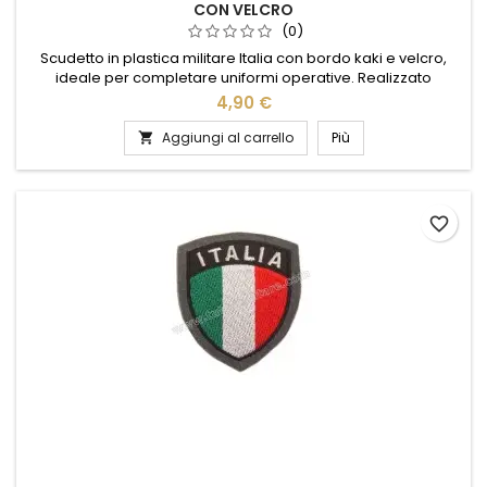
CON VELCRO
(0)
Scudetto in plastica militare Italia con bordo kaki e velcro,
ideale per completare uniformi operative. Realizzato
secondo standard militari, presenta i colori della bandiera
4,90 €
italiana su fondo scudato con scritta “ITALIA” bianca su
campo nero. Il bordo verde garantisce integrazione perfetta
Aggiungi al carrello
Più

su mimetiche vegetate. Patch resistente, facile da applicare
su...
favorite_border