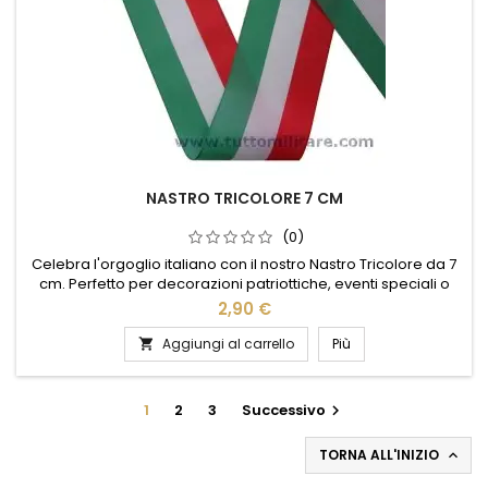
NASTRO TRICOLORE 7 CM
(0)
Celebra l'orgoglio italiano con il nostro Nastro Tricolore da 7
cm. Perfetto per decorazioni patriottiche, eventi speciali o
confezioni regalo, questo nastro di alta qualità unisce
2,90 €
eleganza e simbolismo. Realizzato con materiali resistenti,
garantisce una lunga durata e un aspetto impeccabile. I
Aggiungi al carrello
Più

colori vivaci del verde, bianco e rosso risaltano in ogni...
1
2
3
Successivo

TORNA ALL'INIZIO
