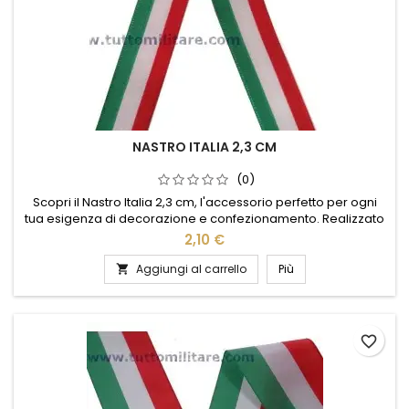
NASTRO ITALIA 2,3 CM
(0)
Scopri il Nastro Italia 2,3 cm, l'accessorio perfetto per ogni
tua esigenza di decorazione e confezionamento. Realizzato
con materiali di alta qualità, questo nastro offre una
2,10 €
resistenza eccezionale e una finitura elegante. Ideale per
personalizzare regali, abbellire progetti fai-da-te o
Aggiungi al carrello
Più

aggiungere un tocco di stile alle tue creazioni. La sua
larghezza di...
favorite_border