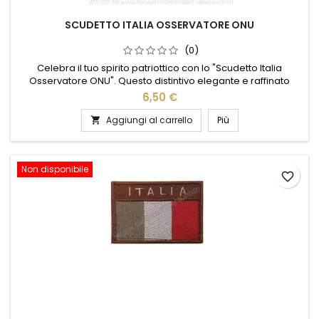
SCUDETTO ITALIA OSSERVATORE ONU
(0)
Celebra il tuo spirito patriottico con lo "Scudetto Italia
Osservatore ONU". Questo distintivo elegante e raffinato
unisce l'orgoglio nazionale all'impegno internazionale,
6,50 €
rappresentando l'Italia nel contesto globale. Realizzato con
materiali di alta qualità, lo scudetto presenta i colori vivaci
Aggiungi al carrello
Più

del tricolore italiano, incorniciati da un design moderno e...
Non disponibile
favorite_border