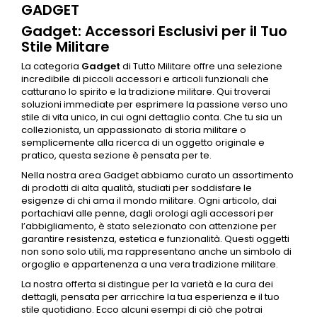
GADGET
Gadget: Accessori Esclusivi per il Tuo
Stile Militare
La categoria
Gadget
di Tutto Militare offre una selezione
incredibile di piccoli
accessori
e articoli funzionali che
catturano lo spirito e la tradizione militare. Qui troverai
soluzioni immediate per esprimere la passione verso uno
stile di vita unico, in cui ogni dettaglio conta. Che tu sia un
collezionista, un appassionato di storia militare o
semplicemente alla ricerca di un oggetto originale e
pratico, questa sezione è pensata per te.
Nella nostra area
Gadget
abbiamo curato un assortimento
di prodotti di alta qualità, studiati per soddisfare le
esigenze di chi ama il mondo militare. Ogni articolo, dai
portachiavi alle penne, dagli orologi agli
accessori
per
l’
abbigliamento
, è stato selezionato con attenzione per
garantire resistenza, estetica e funzionalità. Questi oggetti
non sono solo utili, ma rappresentano anche un simbolo di
orgoglio e appartenenza a una vera tradizione militare.
La nostra offerta si distingue per la varietà e la cura dei
dettagli, pensata per arricchire la tua esperienza e il tuo
stile quotidiano. Ecco alcuni esempi di ciò che potrai