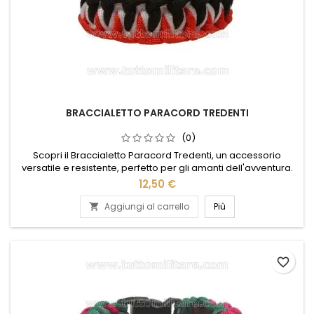
BRACCIALETTO PARACORD TREDENTI
(0)
Scopri il Braccialetto Paracord Tredenti, un accessorio
versatile e resistente, perfetto per gli amanti dell'avventura.
Realizzato con paracord di alta qualità, offre una robustezza
12,50 €
senza pari, ideale per situazioni di emergenza o per
aggiungere un tocco di stile al tuo look quotidiano. Il design
Aggiungi al carrello
Più

intrecciato e i dettagli curati lo rendono un pezzo unico,...
favorite_border