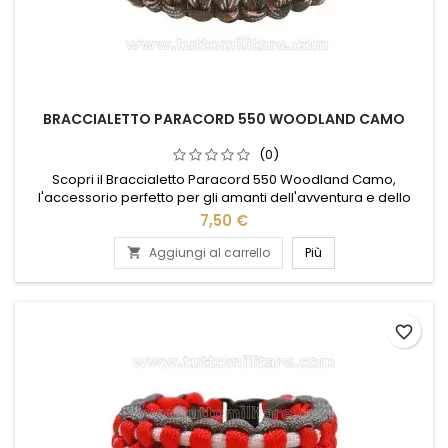
BRACCIALETTO PARACORD 550 WOODLAND CAMO
(0)
Scopri il Braccialetto Paracord 550 Woodland Camo,
l'accessorio perfetto per gli amanti dell'avventura e dello
stile. Realizzato con paracord di alta qualità, questo
7,50 €
braccialetto offre resistenza e versatilità in ogni situazione. Il
design mimetico woodland camo aggiunge un tocco di
Aggiungi al carrello
Più

carattere e si abbina facilmente a qualsiasi outfit outdoor.
Ideale per...
favorite_border