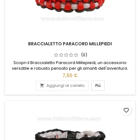
BRACCIALETTO PARACORD MILLEPIEDI
(0)
Scopri il Braccialetto Paracord Millepiedi, un accessorio
versatile e robusto pensato per gli amanti dell'avventura.
Realizzato con paracord di alta qualità, questo braccialetto
7,50 €
non è solo un elegante complemento al tuo outfit, ma anche
uno strumento essenziale per le emergenze all'aperto. Con il
Aggiungi al carrello
Più

suo design intrecciato unico, offre resistenza e stile in...
favorite_border