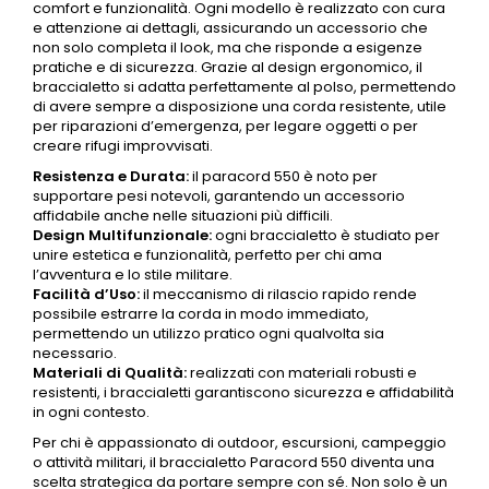
comfort e funzionalità. Ogni modello è realizzato con cura
e attenzione ai dettagli, assicurando un accessorio che
non solo completa il look, ma che risponde a esigenze
pratiche e di sicurezza. Grazie al design ergonomico, il
braccialetto si adatta perfettamente al polso, permettendo
di avere sempre a disposizione una corda resistente, utile
per riparazioni d’emergenza, per legare oggetti o per
creare rifugi improvvisati.
Resistenza e Durata:
il paracord 550 è noto per
supportare pesi notevoli, garantendo un accessorio
affidabile anche nelle situazioni più difficili.
Design Multifunzionale:
ogni braccialetto è studiato per
unire estetica e funzionalità, perfetto per chi ama
l’avventura e lo stile militare.
Facilità d’Uso:
il meccanismo di rilascio rapido rende
possibile estrarre la corda in modo immediato,
permettendo un utilizzo pratico ogni qualvolta sia
necessario.
Materiali di Qualità:
realizzati con materiali robusti e
resistenti, i braccialetti garantiscono sicurezza e affidabilità
in ogni contesto.
Per chi è appassionato di
outdoor
, escursioni, campeggio
o attività militari, il braccialetto Paracord 550 diventa una
scelta strategica da portare sempre con sé. Non solo è un