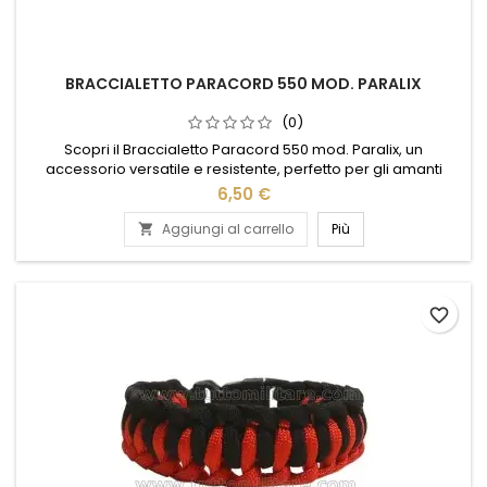
BRACCIALETTO PARACORD 550 MOD. PARALIX
(0)
Scopri il Braccialetto Paracord 550 mod. Paralix, un
accessorio versatile e resistente, perfetto per gli amanti
dell'avventura. Realizzato con paracord di alta qualità, offre
6,50 €
una robustezza eccezionale e un design elegante. Ideale
per escursioni, campeggio o situazioni di emergenza, il
Aggiungi al carrello
Più

Paralix si adatta a ogni polso grazie alla sua chiusura
regolabile....
favorite_border