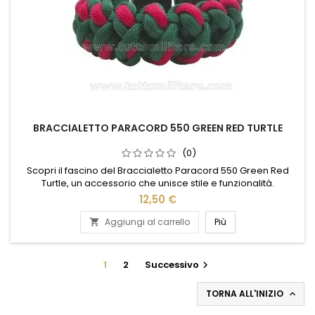
BRACCIALETTO PARACORD 550 GREEN RED TURTLE
(0)
Scopri il fascino del Braccialetto Paracord 550 Green Red
Turtle, un accessorio che unisce stile e funzionalità.
Realizzato con resistente paracord 550, questo braccialetto
12,50 €
è perfetto per gli amanti dell'avventura e del design unico. La
combinazione di colori verde e rosso, arricchita dal dettaglio
Aggiungi al carrello
Più

della tartaruga, aggiunge un tocco di originalità al tuo...
1
2
Successivo

TORNA ALL'INIZIO
