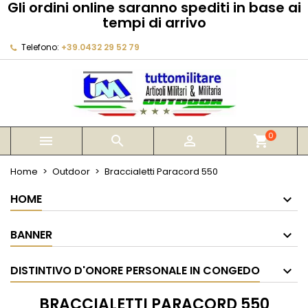
Gli ordini online saranno spediti in base ai
×
×
×
×
tempi di arrivo
My wishlists
((modalTitle))
Crea lista dei desideri
Accedi
Telefono:
+39.0432 29 52 79
Create new list
add_circle_outline
((confirmMessage))
Devi avere effettuato l'accesso per salvare dei
Nome lista dei desideri
prodotti nella tua lista dei desideri.
((cancelText))
((modalDeleteText))
Annulla
Accedi
Annulla
Crea lista dei desideri
0



shopping_cart
Home
Outdoor
Braccialetti Paracord 550
HOME
BANNER
DISTINTIVO D'ONORE PERSONALE IN CONGEDO
BRACCIALETTI PARACORD 550