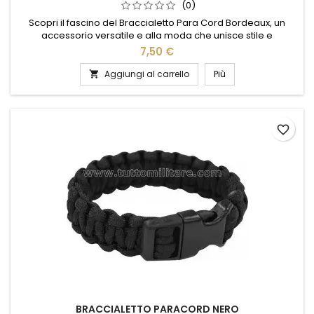
(0)
Scopri il fascino del Braccialetto Para Cord Bordeaux, un
accessorio versatile e alla moda che unisce stile e
funzionalità. Realizzato con corda di alta qualità, questo
7,50 €
braccialetto è perfetto per chi ama l'avventura senza
rinunciare all'eleganza. Il suo colore bordeaux intenso
Aggiungi al carrello
Più

aggiunge un tocco di raffinatezza a qualsiasi outfit, mentre la
chiusura...
favorite_border
BRACCIALETTO PARACORD NERO