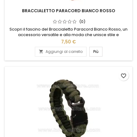
BRACCIALETTO PARACORD BIANCO ROSSO
(0)
Scopri il fascino del Braccialetto Paracord Bianco Rosso, un
accessorio versatile e alla moda che unisce stile e
funzionalità. Realizzato con corda paracord di alta qualità,
7,50 €
questo braccialetto è perfetto per chi ama l'avventura e
l'outdoor, ma non vuole rinunciare a un tocco di eleganza. Il
Aggiungi al carrello
Più

contrasto tra il bianco e il rosso dona un look vivace e...
favorite_border