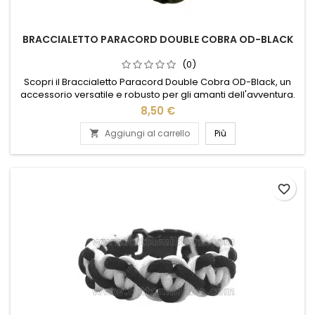
BRACCIALETTO PARACORD DOUBLE COBRA OD-BLACK
(0)
Scopri il Braccialetto Paracord Double Cobra OD-Black, un
accessorio versatile e robusto per gli amanti dell'avventura.
Realizzato con paracord di alta qualità, offre resistenza e
8,50 €
durata in ogni situazione. Il design intrecciato Double Cobra
garantisce un look accattivante e una vestibilità confortevole.
Aggiungi al carrello
Più

Perfetto per escursioni, campeggio o semplicemente...
favorite_border