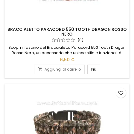
BRACCIALETTO PARACORD 550 TOOTH DRAGON ROSSO
NERO
(0)
Scopri il fascino del Braccialetto Paracord 550 Tooth Dragon
Rosso Nero, un accessorio che unisce stile e funzionalità.
Realizzato con paracord di alta qualità, questo braccialetto è
6,50 €
perfetto per gli amanti dell'avventura e del design unico. Il
motivo a dente di drago in rosso e nero aggiunge un tocco
Aggiungi al carrello
Più

audace e distintivo al tuo look quotidiano. Robusto e...
favorite_border