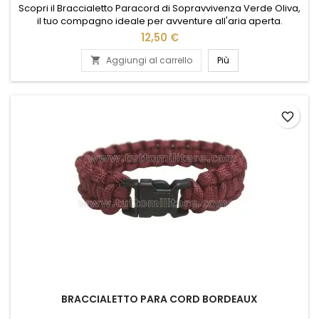
Scopri il Braccialetto Paracord di Sopravvivenza Verde Oliva,
il tuo compagno ideale per avventure all'aria aperta.
Realizzato con robusto paracord, questo braccialetto non è
12,50 €
solo un accessorio elegante, ma anche uno strumento
essenziale per situazioni di emergenza. Semplice da
Aggiungi al carrello
Più

indossare, offre una corda resistente che può essere
srotolata per molteplici...
favorite_border
BRACCIALETTO PARA CORD BORDEAUX