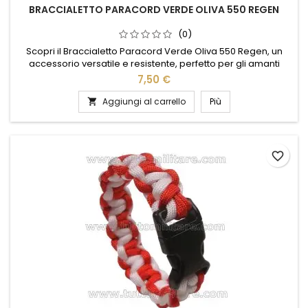
BRACCIALETTO PARACORD VERDE OLIVA 550 REGEN
(0)
Scopri il Braccialetto Paracord Verde Oliva 550 Regen, un
accessorio versatile e resistente, perfetto per gli amanti
dell'avventura e dello stile. Realizzato con paracord di alta
7,50 €
qualità, questo braccialetto è progettato per resistere alle
sfide più impegnative, garantendo durata e affidabilità. Il suo
Aggiungi al carrello
Più

colore verde oliva si abbina facilmente a qualsiasi...
favorite_border