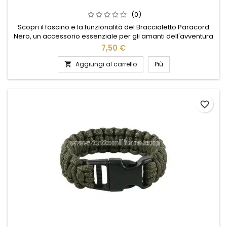
(0)
Scopri il fascino e la funzionalità del Braccialetto Paracord
Nero, un accessorio essenziale per gli amanti dell'avventura
e dello stile. Realizzato con robusto paracord, questo
7,50 €
braccialetto offre resistenza e versatilità in ogni situazione. Il
suo design elegante e minimalista si adatta perfettamente a
Aggiungi al carrello
Più

qualsiasi outfit, dal casual all'outdoor. Ideale per...
favorite_border