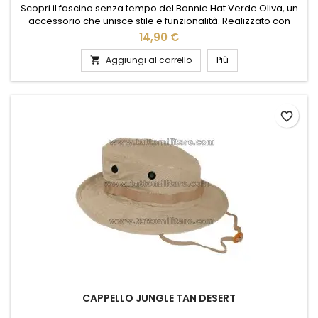
Scopri il fascino senza tempo del Bonnie Hat Verde Oliva, un
accessorio che unisce stile e funzionalità. Realizzato con
materiali di alta qualità, questo cappello offre comfort e
14,90 €
protezione in ogni stagione. Il suo colore verde oliva,
elegante e versatile, si abbina facilmente a qualsiasi outfit,
Aggiungi al carrello
Più

aggiungendo un tocco di classe al tuo look quotidiano....
favorite_border
CAPPELLO JUNGLE TAN DESERT