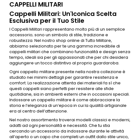
CAPPELLI MILITARI
Cappelli Militari: Un'Iconica Scelta
Esclusiva per il Tuo Stile
I
Cappelli Militari
rappresentano molto più di un semplice
accessorio; sono un simbolo di stile, tradizione e
robustezza. Nel nostro shop online di Tutto Militare,
abbiamo selezionato per te una gamma incredibile di
cappelli militari
che combinano funzionalità e design senza
tempo, ideali sia per gli appassionati che per chi desidera
aggiungere un tocco distintivo al proprio guardaroba.
Ogni cappello militare presente nella nostra collezione è
studiato nei minimi dettagli per garantire resistenza e
comfort. La realizzazione attenta dei materiali fa sì che
questi cappelli siano perfetti per resistere alle sfide
quotidiane, sia in ambienti esterni che in occasioni speciali.
Indossare un cappello militare è come abbracciare la
storia e l’eleganza di un’epoca in cui la qualità artigianale
era al centro dell’attenzione.
Nel nostro assortimento troverai modelli classici e moderni,
adatti ad ogni personalità e necessità. Che tu stia
cercando un accessorio da indossare durante le attività
all’aperto o un capo che completi un outfit dallo stile unico,