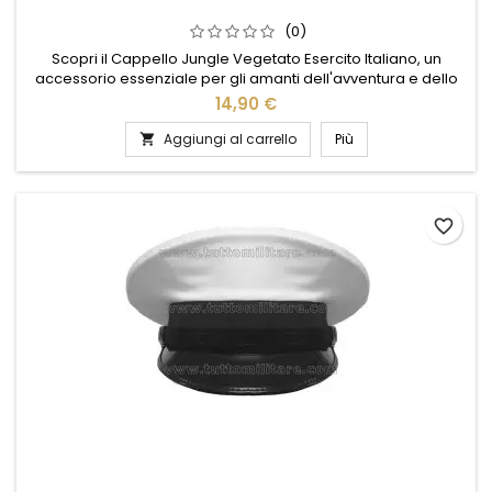
(0)
Scopri il Cappello Jungle Vegetato Esercito Italiano, un
accessorio essenziale per gli amanti dell'avventura e dello
stile militare. Realizzato con materiali di alta qualità, questo
14,90 €
cappello offre resistenza e comfort in ogni situazione. Il
design vegetato, ispirato alle uniformi dell'esercito italiano,
Aggiungi al carrello
Più

garantisce un look autentico e distintivo. Perfetto...
favorite_border