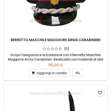
BERRETTO MASCHILE MAGGIORE ARMA CARABINIERI
(0)
Scopri l'eleganza e la tradizione con il Berretto Maschile
Maggiore Arma Carabinieri. Realizzato con materiali di alta
qualità, questo berretto rappresenta l'orgoglio e la storia
95,00 €
dell'Arma. Il design classico e raffinato si abbina
perfettamente a qualsiasi uniforme, garantendo un aspetto
Aggiungi al carrello
Più

impeccabile. La visiera rigida e il distintivo ricamato
aggiungono...
favorite_border