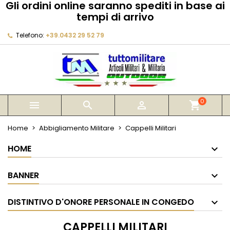
Gli ordini online saranno spediti in base ai
×
×
×
×
tempi di arrivo
My wishlists
((modalTitle))
Crea lista dei desideri
Accedi
Telefono:
+39.0432 29 52 79
Create new list
add_circle_outline
((confirmMessage))
Devi avere effettuato l'accesso per salvare dei
Nome lista dei desideri
prodotti nella tua lista dei desideri.
((cancelText))
((modalDeleteText))
Annulla
Accedi
Annulla
Crea lista dei desideri
0



shopping_cart
Home
Abbigliamento Militare
Cappelli Militari
HOME
BANNER
DISTINTIVO D'ONORE PERSONALE IN CONGEDO
CAPPELLI MILITARI