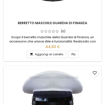
BERRETTO MASCHILE GUARDIA DI FINANZA
(0)
Scopri il berretto maschile della Guardia di Finanza, un
accessorio che unisce stile e funzionalità. Realizzato con
materiali di alta qualità, questo berretto offre comfort e
44,50 €
resistenza, perfetto per ogni occasione. Il design elegante e
distintivo riflette l'orgoglio e la tradizione della Guardia di
Aggiungi al carrello
Più

Finanza, rendendolo un pezzo unico nel suo genere....
favorite_border