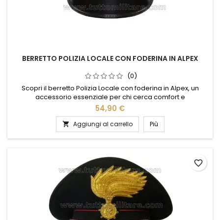
BERRETTO POLIZIA LOCALE CON FODERINA IN ALPEX
(0)
Scopri il berretto Polizia Locale con foderina in Alpex, un
accessorio essenziale per chi cerca comfort e
professionalità. Realizzato con materiali di alta qualità,
54,90 €
questo berretto offre resistenza e durata nel tempo,
garantendo una protezione ottimale in ogni condizione
Aggiungi al carrello
Più

climatica. La foderina in Alpex assicura traspirabilità e
comfort, rendendolo ideale...
favorite_border