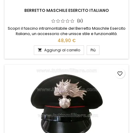
BERRETTO MASCHILE ESERCITO ITALIANO
(0)
Scopri il fascino intramontabile del Berretto Maschile Esercito
Italiano, un accessorio che unisce stile e funzionalità.
Realizzato con materiali di alta qualità, questo berretto offre
48,90 €
comfort e resistenza, perfetto per affrontare ogni avventura
quotidiana. Il suo design classico, ispirato alle uniformi
Aggiungi al carrello
Più

militari, aggiunge un tocco di eleganza e carattere...
favorite_border