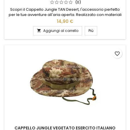
(0)
Scopri il Cappello Jungle TAN Desert, l'accessorio perfetto
per le tue avventure all'aria aperta. Realizzato con materiali
di alta qualità, questo cappello offre protezione solare e
14,90 €
comfort in ogni situazione. Il suo design versatile e il colore
neutro si adattano facilmente a qualsiasi outfit, mentre la
Aggiungi al carrello
Più

struttura leggera garantisce una vestibilità comoda...
favorite_border
CAPPELLO JUNGLE VEGETATO ESERCITO ITALIANO