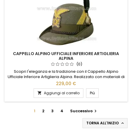
CAPPELLO ALPINO UFFICIALE INFERIORE ARTIGLIERIA
ALPINA
(0)
Scopri l'eleganza e la tradizione con il Cappello Alpino
Ufficiale Inferiore Artiglieria Alpina. Realizzato con materiali di
alta qualità, questo cappello rappresenta l'orgoglio e la
229,00 €
storia delle truppe alpine italiane. Il suo design classico,
arricchito da dettagli autentici, lo rende perfetto per chi
Aggiungi al carrello
Più

desidera portare con sé un pezzo di storia. Ideale...
1
2
3
4
Successivo

TORNA ALL'INIZIO
