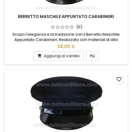
BERRETTO MASCHILE APPUNTATO CARABINIERI
(0)
Scopri l'eleganza e la tradizione con il Berretto Maschile
Appuntato Carabinieri. Realizzato con materiali di alta
qualità, questo berretto rappresenta l'orgoglio e la
58,00 €
dedizione delle forze dell'ordine italiane. Il design classico e
distintivo si abbina perfettamente a qualsiasi uniforme,
Aggiungi al carrello
Più

garantendo comfort e stile in ogni occasione. Ideale per
cerimonie...
favorite_border