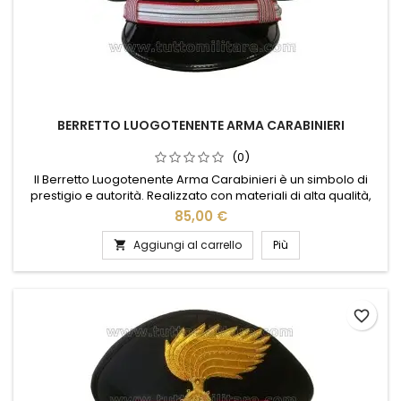
BERRETTO LUOGOTENENTE ARMA CARABINIERI
(0)
Il Berretto Luogotenente Arma Carabinieri è un simbolo di
prestigio e autorità. Realizzato con materiali di alta qualità,
questo berretto unisce eleganza e funzionalità, garantendo
85,00 €
comfort e resistenza. Il design classico è arricchito da
dettagli distintivi, come l'emblema dei Carabinieri, che
Aggiungi al carrello
Più

conferisce un tocco di solennità e rispetto. Ideale per...
favorite_border