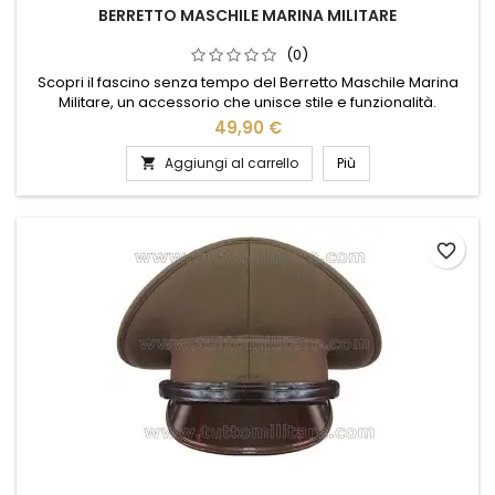
BERRETTO MASCHILE MARINA MILITARE
(0)
Scopri il fascino senza tempo del Berretto Maschile Marina
Militare, un accessorio che unisce stile e funzionalità.
Realizzato con materiali di alta qualità, questo berretto offre
49,90 €
comfort e resistenza, perfetto per affrontare ogni stagione. Il
suo design classico, arricchito da dettagli eleganti, lo rende
Aggiungi al carrello
Più

ideale per completare qualsiasi look casual o...
favorite_border