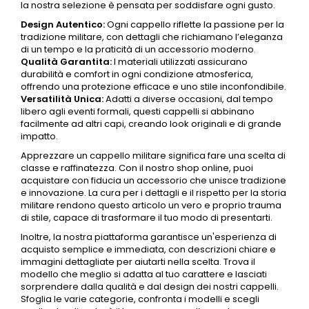
la nostra selezione è pensata per soddisfare ogni gusto.
Design Autentico:
Ogni cappello riflette la passione per la
tradizione militare, con dettagli che richiamano l’eleganza
di un tempo e la praticità di un accessorio moderno.
Qualità Garantita:
I materiali utilizzati assicurano
durabilità e comfort in ogni condizione atmosferica,
offrendo una protezione efficace e uno stile inconfondibile.
Versatilità Unica:
Adatti a diverse occasioni, dal tempo
libero agli eventi formali, questi cappelli si abbinano
facilmente ad altri capi, creando look originali e di grande
impatto.
Apprezzare un cappello militare significa fare una scelta di
classe e raffinatezza. Con il nostro shop online, puoi
acquistare con fiducia un accessorio che unisce tradizione
e innovazione. La cura per i dettagli e il rispetto per la storia
militare rendono questo articolo un vero e proprio trauma
di stile, capace di trasformare il tuo modo di presentarti.
Inoltre, la nostra piattaforma garantisce un'esperienza di
acquisto semplice e immediata, con descrizioni chiare e
immagini dettagliate per aiutarti nella scelta. Trova il
modello che meglio si adatta al tuo carattere e lasciati
sorprendere dalla qualità e dal design dei nostri cappelli.
Sfoglia le varie categorie, confronta i modelli e scegli