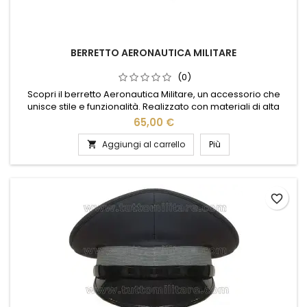
BERRETTO AERONAUTICA MILITARE
(0)
Scopri il berretto Aeronautica Militare, un accessorio che
unisce stile e funzionalità. Realizzato con materiali di alta
qualità, offre comfort e resistenza in ogni situazione. Il design
65,00 €
elegante, arricchito dal logo ufficiale, rende omaggio
all'eccellenza e alla tradizione dell'Aeronautica Militare
Aggiungi al carrello
Più

italiana. Perfetto per chi ama distinguersi con classe,...
favorite_border