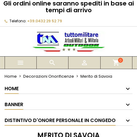
Gli ordini online saranno spediti in base ai
×
×
×
×
tempi di arrivo
My wishlists
((modalTitle))
Crea lista dei desideri
Accedi
Telefono:
+39.0432 29 52 79
Create new list
add_circle_outline
((confirmMessage))
Devi avere effettuato l'accesso per salvare dei
Nome lista dei desideri
prodotti nella tua lista dei desideri.
((cancelText))
((modalDeleteText))
Annulla
Accedi
Annulla
Crea lista dei desideri
0



shopping_cart
Home
Decorazioni Onorificenze
Merito di Savoia
HOME
BANNER
DISTINTIVO D'ONORE PERSONALE IN CONGEDO
MERITO DI SAVOIA