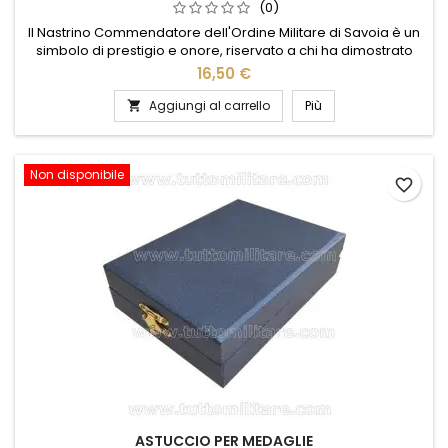
(0)
Il Nastrino Commendatore dell'Ordine Militare di Savoia è un
simbolo di prestigio e onore, riservato a chi ha dimostrato
eccezionale valore e dedizione. Realizzato con materiali di
16,50 €
alta qualità, questo nastrino presenta i colori distintivi
dell'Ordine, evocando una tradizione di eroismo e servizio.
Aggiungi al carrello
Più

Perfetto per collezionisti e appassionati di storia,...
Non disponibile
favorite_border
ASTUCCIO PER MEDAGLIE