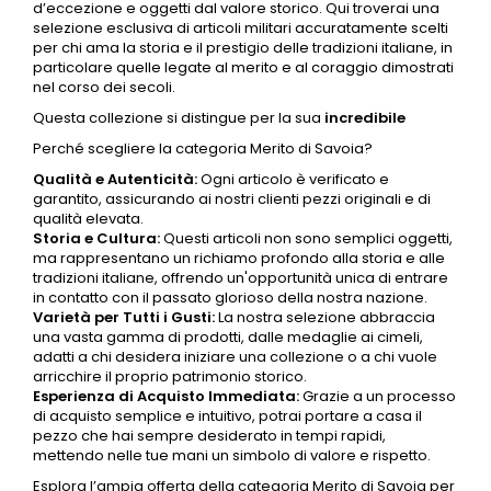
d’eccezione e oggetti dal valore storico. Qui troverai una
selezione esclusiva di articoli militari accuratamente scelti
per chi ama la storia e il prestigio delle tradizioni italiane, in
particolare quelle legate al merito e al coraggio dimostrati
nel corso dei secoli.
Questa collezione si distingue per la sua
incredibile
Perché scegliere la categoria
Merito di Savoia
?
Qualità e Autenticità:
Ogni articolo è verificato e
garantito, assicurando ai nostri clienti pezzi originali e di
qualità elevata.
Storia e Cultura:
Questi articoli non sono semplici oggetti,
ma rappresentano un richiamo profondo alla storia e alle
tradizioni italiane, offrendo un'opportunità unica di entrare
in contatto con il passato glorioso della nostra nazione.
Varietà per Tutti i Gusti:
La nostra selezione abbraccia
una vasta gamma di prodotti, dalle
medaglie
ai cimeli,
adatti a chi desidera iniziare una collezione o a chi vuole
arricchire il proprio patrimonio storico.
Esperienza di Acquisto Immediata:
Grazie a un processo
di acquisto semplice e intuitivo, potrai portare a casa il
pezzo che hai sempre desiderato in tempi rapidi,
mettendo nelle tue mani un simbolo di valore e rispetto.
Esplora l’ampia offerta della categoria
Merito di Savoia
per