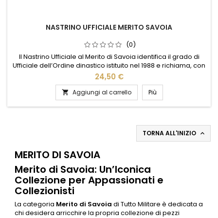
NASTRINO UFFICIALE MERITO SAVOIA
(0)
Il Nastrino Ufficiale al Merito di Savoia identifica il grado di
Ufficiale dell’Ordine dinastico istituito nel 1988 e richiama, con
il suo profilo sobrio, un riconoscimento di merito verso la
24,50 €
Casa Savoia. Nel formato regolamentare 37 × 10 mm, in blu
Savoia con palo bianco centrale, è completato da un
Aggiungi al carrello
Più

centrino da 10 mm con miniatura dorata della croce e...
TORNA ALL'INIZIO

MERITO DI SAVOIA
Merito di Savoia: Un’Iconica
Collezione per Appassionati e
Collezionisti
La categoria
Merito di Savoia
di Tutto Militare è dedicata a
chi desidera arricchire la propria collezione di pezzi