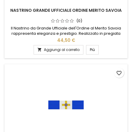
NASTRINO GRANDE UFFICIALE ORDINE MERITO SAVOIA
(0)
Il Nastrino da Grande Ufficiale dell'Ordine al Merito Savoia
rappresenta eleganza e prestigio. Realizzato in pregiata
seta azzurra, è impreziosito da una banda bianca centrale e
44,50 €
una croce smaltata bianca con medaglione azzurro e cifre
dorate "V.E.". Disponibile nei formati regolare piatto e
Aggiungi al carrello
Più

bombato Elite, offre un'opzione di applicazione pratica
grazie...
favorite_border