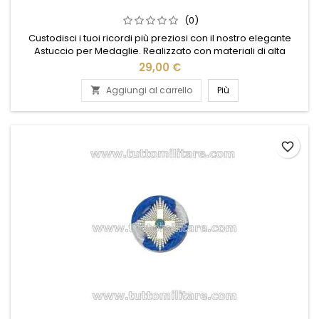
(0)
Custodisci i tuoi ricordi più preziosi con il nostro elegante
Astuccio per Medaglie. Realizzato con materiali di alta
qualità, questo astuccio offre una protezione ottimale e un
29,00 €
design raffinato che valorizza ogni medaglia. L'interno
vellutato e le finiture curate nei dettagli garantiscono un
Aggiungi al carrello
Più

alloggio sicuro e un'esposizione impeccabile. Perfetto per...
favorite_border