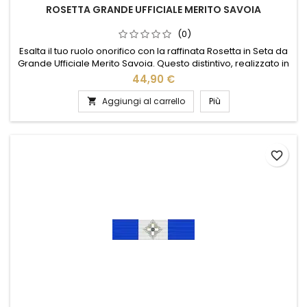
ROSETTA GRANDE UFFICIALE MERITO SAVOIA
(0)
Esalta il tuo ruolo onorifico con la raffinata Rosetta in Seta da
Grande Ufficiale Merito Savoia. Questo distintivo, realizzato in
seta azzurra con una striscia bianca centrale, celebra
44,90 €
l’eleganza e la tradizione dell’Ordine di Casa Savoia.
Impreziosita da una croce smaltata bianca con medaglione
Aggiungi al carrello
Più

azzurro e cifre dorate "V.E.", sovrapposta a una raggiera...
favorite_border