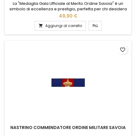
La "Medaglia Gala Ufficiale al Merito Ordine Savoia" è un
simbolo di eccellenza e prestigio, perfetta per chi desidera
celebrare risultati straordinari. Realizzata con materiali di alta
49,90 €
qualità, questa medaglia incarna l'eleganza e la tradizione
dell'Ordine Savoia. Il suo design raffinato e dettagliato rende
Aggiungi al carrello
Più

omaggio a chi ha dimostrato dedizione e impegno...
favorite_border
NASTRINO COMMENDATORE ORDINE MILITARE SAVOIA