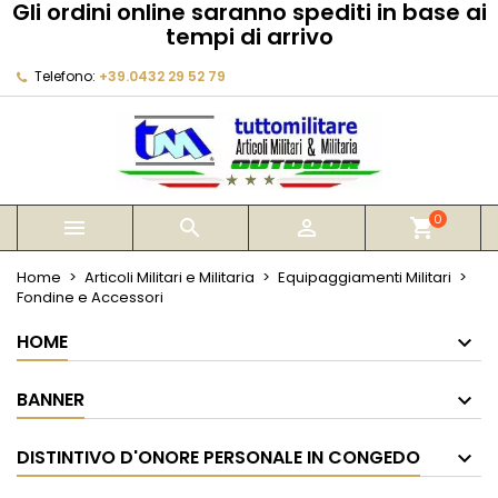
Gli ordini online saranno spediti in base ai
×
×
×
×
tempi di arrivo
My wishlists
((modalTitle))
Crea lista dei desideri
Accedi
Telefono:
+39.0432 29 52 79
Create new list
add_circle_outline
((confirmMessage))
Devi avere effettuato l'accesso per salvare dei
Nome lista dei desideri
prodotti nella tua lista dei desideri.
((cancelText))
((modalDeleteText))
Annulla
Accedi
Annulla
Crea lista dei desideri
0



shopping_cart
Home
Articoli Militari e Militaria
Equipaggiamenti Militari
Fondine e Accessori
HOME
BANNER
DISTINTIVO D'ONORE PERSONALE IN CONGEDO