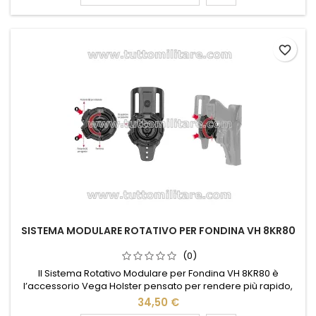
mimetica vegetata. Dimensioni compatte (12,5 x 12,5 cm) e
spazio interno...
favorite_border
SISTEMA MODULARE ROTATIVO PER FONDINA VH 8KR80
(0)
Il Sistema Rotativo Modulare per Fondina VH 8KR80 è
l’accessorio Vega Holster pensato per rendere più rapido,
sicuro e flessibile il porto di fondine e accessori professionali.
34,50 €
Realizzato in polimero resistente, consente di trasferire la