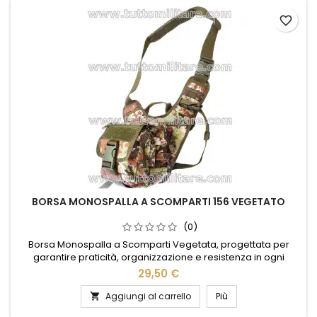
favorite_border
BORSA MONOSPALLA A SCOMPARTI 156 VEGETATO
(0)
Borsa Monospalla a Scomparti Vegetata, progettata per
garantire praticità, organizzazione e resistenza in ogni
contesto operativo. Dotata di sistema MOLLE laterale,
29,50 €
scomparti multipli con chiusura zip e tasca nascosta, offre
massima funzionalità per trasporto tattico. Tracolla
Aggiungi al carrello
Più

regolabile, cintura vita removibile e schienale imbottito