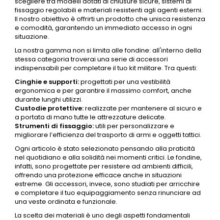
scegliere tra modelli dotati di chiusure sicure, sistemi di
fissaggio regolabili e materiali resistenti agli
agenti
esterni.
Il nostro obiettivo è offrirti un prodotto che unisca resistenza
e comodità, garantendo un immediato accesso in ogni
situazione.
La nostra gamma non si limita alle fondine: all'interno della
stessa categoria troverai una serie di
accessori
indispensabili per completare il tuo kit militare. Tra questi:
Cinghie e supporti:
progettati per una vestibilità
ergonomica e per garantire il massimo comfort, anche
durante lunghi utilizzi.
Custodie protettive:
realizzate per mantenere al sicuro e
a portata di mano tutte le attrezzature delicate.
Strumenti di fissaggio:
utili per personalizzare e
migliorare l’efficienza del trasporto di armi e oggetti tattici.
Ogni articolo è stato selezionato pensando alla praticità
nel quotidiano e alla solidità nei momenti critici. Le fondine,
infatti, sono progettate per resistere ad ambienti difficili,
offrendo una protezione efficace anche in situazioni
estreme. Gli
accessori
, invece, sono studiati per arricchire
e completare il tuo equipaggiamento senza rinunciare ad
una veste ordinata e funzionale.
La scelta dei materiali è uno degli aspetti fondamentali