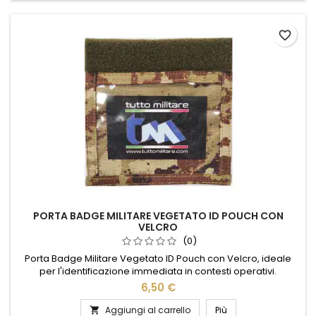
assicurano comfort...
favorite_border
PORTA BADGE MILITARE VEGETATO ID POUCH CON
VELCRO
(0)
Porta Badge Militare Vegetato ID Pouch con Velcro, ideale
per l'identificazione immediata in contesti operativi.
Realizzato in resistente cotone RipStop 100%, è dotato di
6,50 €
finestra trasparente e doppio velcro (uncino frontale e
dentato posteriore) per un fissaggio sicuro su uniforme
Aggiungi al carrello
Più
