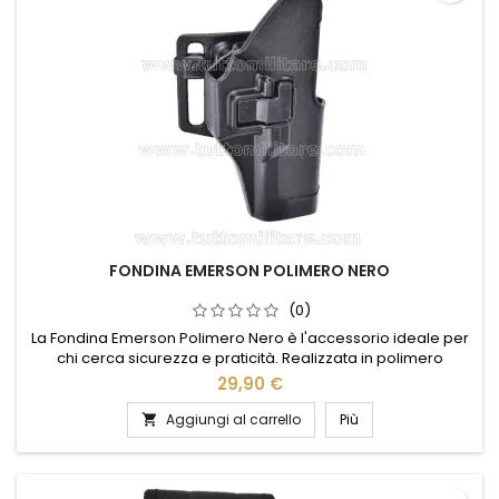
FONDINA EMERSON POLIMERO NERO
(0)
La Fondina Emerson Polimero Nero è l'accessorio ideale per
chi cerca sicurezza e praticità. Realizzata in polimero
resistente, offre una protezione affidabile per la tua arma,
29,90 €
garantendo un accesso rapido e sicuro. Il design
ergonomico assicura un comfort ottimale durante il
Aggiungi al carrello
Più

trasporto, mentre il colore nero elegante si adatta a qualsiasi
stile. Perfetta...