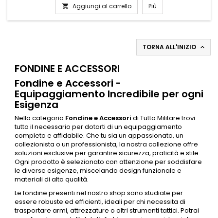
fondina tra cinturone, piattaforma cosciale o sistema Molle
Aggiungi al carrello
Più

senza attrezzi, grazie all’attacco rapido con doppio...
TORNA ALL'INIZIO

FONDINE E ACCESSORI
Fondine e Accessori -
Equipaggiamento Incredibile per ogni
Esigenza
Nella categoria
Fondine e
Accessori
di Tutto Militare trovi
tutto il necessario per dotarti di un equipaggiamento
completo e affidabile. Che tu sia un appassionato, un
collezionista o un professionista, la nostra collezione offre
soluzioni esclusive per garantire sicurezza, praticità e stile.
Ogni prodotto è selezionato con attenzione per soddisfare
le diverse esigenze, miscelando design funzionale e
materiali di alta qualità.
Le fondine presenti nel nostro shop sono studiate per
essere robuste ed efficienti, ideali per chi necessita di
trasportare armi, attrezzature o altri strumenti tattici. Potrai