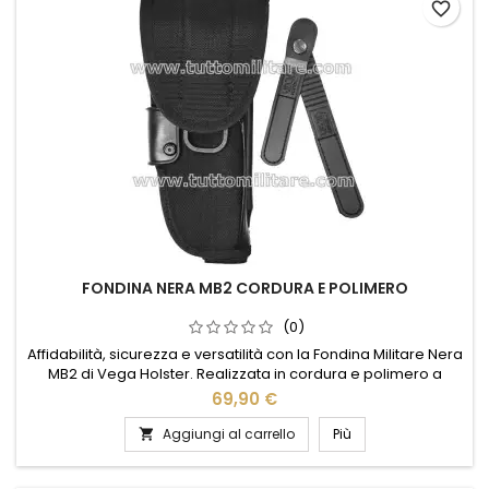
favorite_border
FONDINA NERA MB2 CORDURA E POLIMERO
(0)
Affidabilità, sicurezza e versatilità con la Fondina Militare Nera
MB2 di Vega Holster. Realizzata in cordura e polimero a
iniezione, garantisce resistenza estrema e leggerezza. Il
69,90 €
design ambidestro consente un utilizzo pratico per destrorsi
e mancini, mentre la pattina a sgancio rapido assicura
Aggiungi al carrello
Più

un'estrazione immediata e sicura. Dotata di passante in...