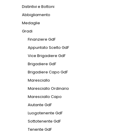
Distintivi e Bottoni
Abbigliamento
Medaglie
Gradi
Finanziere GdF
Appuntato Scelto GdF
Vice Brigadiere GdF
Brigadiere GdF
Brigadiere Capo GdF
Maresciallo
Maresciallo Ordinario
Maresciallo Capo
Aiutante GdF
Luogotenente GdF
Sottotenente GdF
Tenente GdF