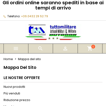
Gli ordini online saranno spediti in base ai
×
×
×
×
tempi di arrivo
My wishlists
((modalTitle))
Crea lista dei desideri
Accedi
Telefono:
+39.0432 29 52 79
Create new list
add_circle_outline
((confirmMessage))
Devi avere effettuato l'accesso per salvare dei
Nome lista dei desideri
prodotti nella tua lista dei desideri.
((cancelText))
((modalDeleteText))
Annulla
Accedi
Annulla
Crea lista dei desideri
0



shopping_cart
Home
Mappa del sito
Mappa Del Sito
LE NOSTRE OFFERTE
Nuovi prodotti
Più venduti
Riduzione prezzo