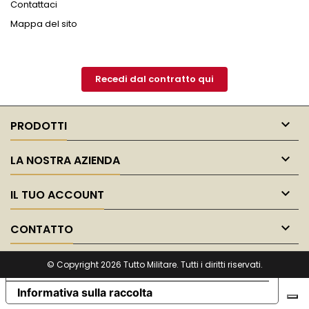
Contattaci
Mappa del sito
Recedi dal contratto qui

PRODOTTI

LA NOSTRA AZIENDA

IL TUO ACCOUNT

CONTATTO
© Copyright 2026 Tutto Militare. Tutti i diritti riservati.
Le tue preferenze relative alla privacy
Informativa sulla raccolta