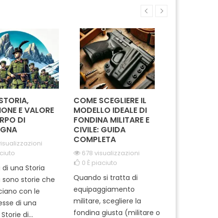
ttono l'eleganza e
design distintivo, arricchito
distint
orità dell'iconica
da dettagli raffinati, rende
dettagl
me dei Carabinieri.
omaggio alla storica
l'orgo
Indossalo...
istituzione dei Carabinieri.
appart
Ideale...
 STORIA,
COME SCEGLIERE IL
IN MISSION
IONE E VALORE
MODELLO IDEALE DI
REGGIMEN
RPO DI
FONDINA MILITARE E
CARABINIE
GNA
CIVILE: GUIDA
PARACADUT
COMPLETA
TUSCANIA
isualizzazioni
ciuto
678 visualizzazioni
2061 visual
0
È piaciuto
0
È piaciut
i di una Storia
Quando si tratta di
Ti sei mai m
i sono storie che
equipaggiamento
come si pre
cciano con le
militare, scegliere la
professionisti
tesse di una
fondina giusta (militare o
dell'Arma ? 
Storie di...