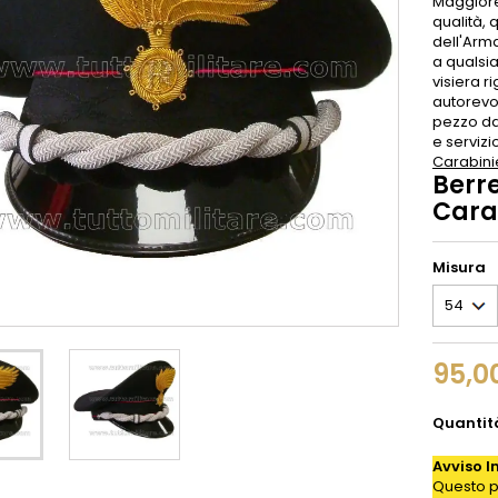
Maggior
qualità, 
dell'Arma
a qualsi
visiera r
autorevo
pezzo da
e servizi
Carabini
Berr
Cara
Misura
95,0
Quantit
Avviso I
Questo p