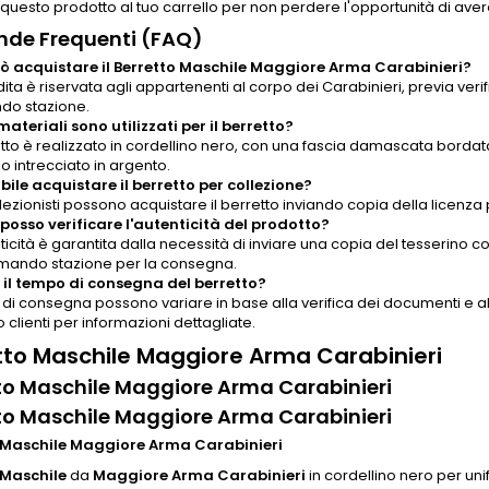
questo prodotto al tuo carrello per non perdere l'opportunità di aver
de Frequenti (FAQ)
ò acquistare il Berretto Maschile Maggiore Arma Carabinieri?
ita è riservata agli appartenenti al corpo dei Carabinieri, previa veri
o stazione.
materiali sono utilizzati per il berretto?
etto è realizzato in cordellino nero, con una fascia damascata bordata
o intrecciato in argento.
ibile acquistare il berretto per collezione?
ollezionisti possono acquistare il berretto inviando copia della licenza 
osso verificare l'autenticità del prodotto?
nticità è garantita dalla necessità di inviare una copia del tesserin
mando stazione per la consegna.
 il tempo di consegna del berretto?
 di consegna possono variare in base alla verifica dei documenti e alla 
o clienti per informazioni dettagliate.
tto Maschile Maggiore Arma Carabinieri
to Maschile Maggiore Arma Carabinieri
to Maschile Maggiore Arma Carabinieri
 Maschile Maggiore Arma Carabinieri
 Maschile
da
Maggiore Arma Carabinieri
in cordellino nero per un