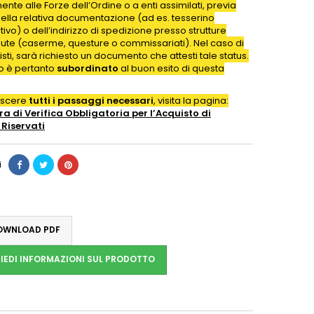
nte alle Forze dell’Ordine o a enti assimilati, previa
della relativa documentazione (ad es. tesserino
ativo) o dell’indirizzo di spedizione presso strutture
iute (caserme, questure o commissariati). Nel caso di
isti, sarà richiesto un documento che attesti tale status.
to è pertanto
subordinato
al buon esito di questa
oscere
tutti i passaggi necessari
, visita la pagina:
a di Verifica Obbligatoria per l’Acquisto di
Riservati
i
WNLOAD PDF
IEDI INFORMAZIONI SUL PRODOTTO