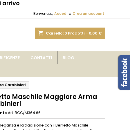
 arrivo
×
×
×
Benvenuto,
Accedi
o
Crea un account
sta
shopping_cart
Carrello:
0
Prodotti - 0,00 €
i
IFICENZE
CONTATTI
BLOG
i
a Carabinieri
etto Maschile Maggiore Arma
binieri
ento
Art. BCC/M364.66
eleganza e la tradizione con il Berretto Maschile