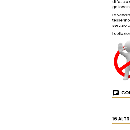
di fascia
galloncino
La vendit
tesserin
servizio 
I collezi
COM
16 ALT