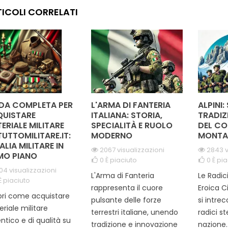
ualsiasi outfit,
Carabinieri, aggiunge un
rifle
ICOLI CORRELATI
ngendo un tocco di
tocco di prestigio e
l'aut
asse al tuo look
tradizione. Perfetto per gli
unifor
iano. Disponibile in
appassionati e per chi
gamma di colori...
desidera...
DA COMPLETA PER
L'ARMA DI FANTERIA
ALPINI:
UISTARE
ITALIANA: STORIA,
TRADIZ
ERIALE MILITARE
SPECIALITÀ E RUOLO
DEL CO
TUTTOMILITARE.IT:
MODERNO
MONTA
TALIA MILITARE IN
2067 visualizzazioni
2843 v
MO PIANO
0
È piaciuto
0
È pia
04 visualizzazioni
L'Arma di Fanteria
Le Radic
È piaciuto
rappresenta il cuore
Eroica C
ri come acquistare
pulsante delle forze
si intre
riale militare
terrestri italiane, unendo
radici s
ntico e di qualità su
tradizione e innovazione
nazione. 