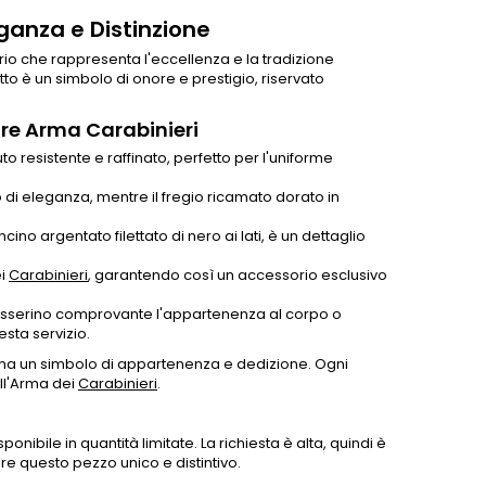
ganza e Distinzione
io che rappresenta l'eccellenza e la tradizione
etto è un simbolo di onore e prestigio, riservato
ore Arma Carabinieri
uto resistente e raffinato, perfetto per l'uniforme
i eleganza, mentre il fregio ricamato dorato in
cino argentato filettato di nero ai lati, è un dettaglio
ei
Carabinieri
, garantendo così un accessorio esclusivo
tesserino comprovante l'appartenenza al corpo o
sta servizio.
ma un simbolo di appartenenza e dedizione. Ogni
ell'Arma dei
Carabinieri
.
ponibile in quantità limitate. La richiesta è alta, quindi è
ere questo pezzo unico e distintivo.