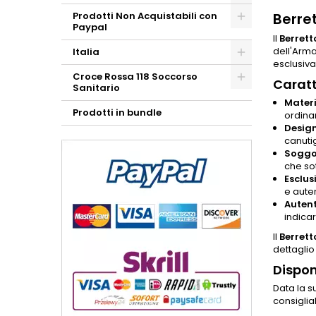
Prodotti Non Acquistabili con
Berre
Paypal
Il
Berret
dell'Arm
Italia
esclusiva
Croce Rossa 118 Soccorso
Caratt
Sanitario
Materi
Prodotti in bundle
ordinar
Design
canutig
Soggol
che sot
Esclusi
e auten
Autent
indica
Il
Berret
dettaglio
Dispon
Data la su
consiglia