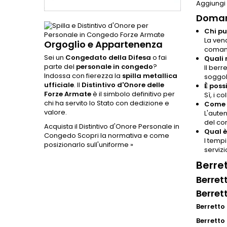
Aggiungi 
Doman
Chi pu
La vend
Orgoglio e Appartenenza
comand
Sei un
Congedato della Difesa
o fai
Quali 
parte del
personale in congedo
?
Il berr
Indossa con fierezza la
spilla metallica
soggol
ufficiale
. Il
Distintivo d'Onore delle
È poss
Forze Armate
è il simbolo definitivo per
Sì, i c
chi ha servito lo Stato con dedizione e
Come p
valore.
L'aute
del co
Acquista il Distintivo d'Onore Personale in
Qual è
Congedo
Scopri la normativa e come
I tempi
posizionarlo sull'uniforme »
servizi
Berre
Berret
Berret
Berretto
Berretto