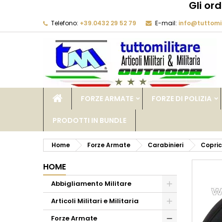
Gli or
Telefono:
+39.0432 29 52 79
E-mail:
info@tuttomil
M
C
A
add_circle_outline
De
No
dei
FORZE ARMATE
FORZE DI POLIZIA
PRODOTTI IN BUNDLE
Home
Forze Armate
Carabinieri
Copric
HOME
Abbigliamento Militare
Articoli Militari e Militaria
Forze Armate