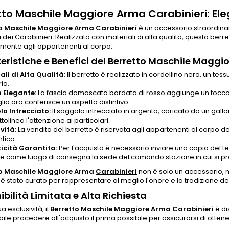
tto Maschile Maggiore Arma Carabinieri: Ele
to Maschile Maggiore Arma
Carabinieri
è un accessorio straordinar
a dei
Carabinieri
. Realizzato con materiali di alta qualità, questo berr
mente agli appartenenti al corpo.
eristiche e Benefici del Berretto Maschile Maggi
ali di Alta Qualità:
Il berretto è realizzato in cordellino nero, un tess
ia.
 Elegante:
La fascia damascata bordata di rosso aggiunge un tocco d
lia oro conferisce un aspetto distintivo.
o Intrecciato:
Il soggolo intrecciato in argento, caricato da un gallon
tolinea l'attenzione ai particolari.
vità:
La vendita del berretto è riservata agli appartenenti al corpo d
tico.
icità Garantita:
Per l'acquisto è necessario inviare una copia del 
re come luogo di consegna la sede del comando stazione in cui si pre
to Maschile Maggiore Arma
Carabinieri
non è solo un accessorio, 
 è stato curato per rappresentare al meglio l'onore e la tradizione d
ibilità Limitata e Alta Richiesta
a esclusività, il
Berretto Maschile Maggiore Arma Carabinieri
è dis
bile procedere all'acquisto il prima possibile per assicurarsi di otten