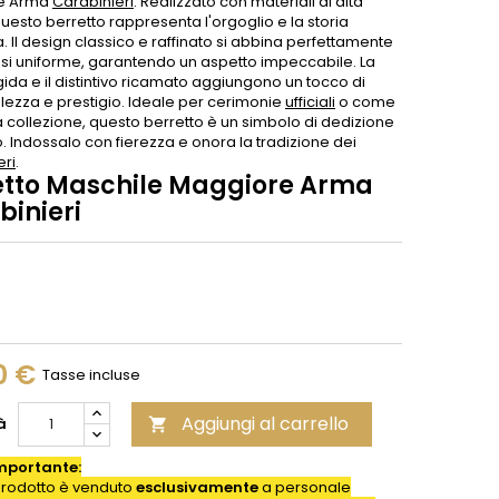
e Arma
Carabinieri
. Realizzato con materiali di alta
questo berretto rappresenta l'orgoglio e la storia
. Il design classico e raffinato si abbina perfettamente
asi uniforme, garantendo un aspetto impeccabile. La
igida e il distintivo ricamato aggiungono un tocco di
lezza e prestigio. Ideale per cerimonie
ufficiali
o come
 collezione, questo berretto è un simbolo di dedizione
o. Indossalo con fierezza e onora la tradizione dei
eri
.
etto Maschile Maggiore Arma
binieri
0 €
Tasse incluse
Aggiungi al carrello
à

mportante:
rodotto è venduto
esclusivamente
a personale