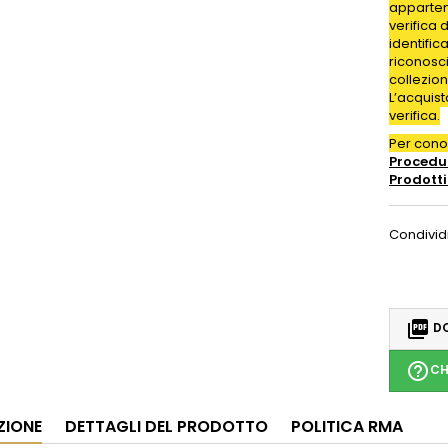
appartene
verifica 
identific
riconosc
collezion
L’acquis
verifica.
Per con
Procedur
Prodotti
Condivid

DO
help_outline
CH
ZIONE
DETTAGLI DEL PRODOTTO
POLITICA RMA