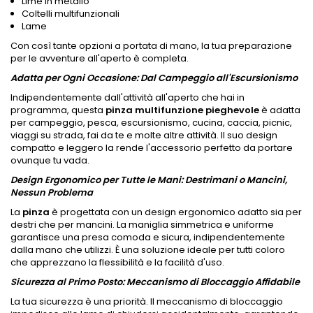
Lime in metallo
Coltelli multifunzionali
Lame
Con così tante opzioni a portata di mano, la tua preparazione
per le avventure all'aperto è completa.
Adatta per Ogni Occasione: Dal Campeggio all'Escursionismo
Indipendentemente dall'attività all'aperto che hai in
programma, questa
pinza multifunzione pieghevole
è adatta
per campeggio, pesca, escursionismo, cucina, caccia, picnic,
viaggi su strada, fai da te e molte altre attività. Il suo design
compatto e leggero la rende l'accessorio perfetto da portare
ovunque tu vada.
Design Ergonomico per Tutte le Mani: Destrimani o Mancini,
Nessun Problema
La
pinza
è progettata con un design ergonomico adatto sia per
destri che per mancini. La maniglia simmetrica e uniforme
garantisce una presa comoda e sicura, indipendentemente
dalla mano che utilizzi. È una soluzione ideale per tutti coloro
che apprezzano la flessibilità e la facilità d'uso.
Sicurezza al Primo Posto: Meccanismo di Bloccaggio Affidabile
La tua sicurezza è una priorità. Il meccanismo di bloccaggio