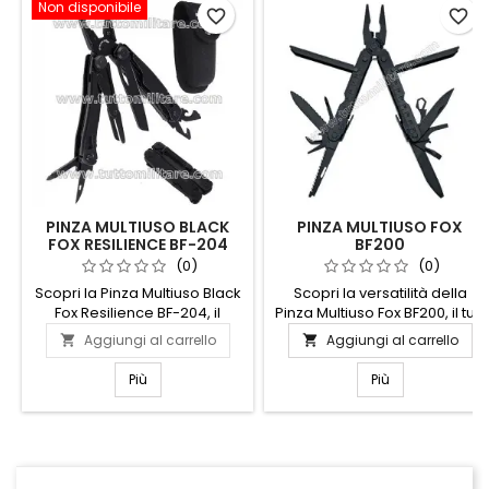
Non disponibile
favorite_border
favorite_border
PINZA MULTIUSO BLACK
PINZA MULTIUSO FOX
FOX RESILIENCE BF-204
BF200
(0)
(0)
Scopri la Pinza Multiuso Black
Scopri la versatilità della
Fox Resilience BF-204, il
Pinza Multiuso Fox BF200, il tuo
compagno ideale per ogni
alleato ideale per ogni
Aggiungi al carrello
Aggiungi al carrello


avventura. Realizzata con
situazione. Compatta e
materiali di alta qualità,
robusta, questa pinza è
Più
Più
questa pinza offre
progettata per affrontare
robustezza e affidabilità in un
qualsiasi sfida, dal fai-da-te
design compatto e leggero.
alle avventure all'aperto.
Dotata di numerosi strumenti
Dotata di strumenti essenziali
integrati, tra cui coltello,
come cacciaviti, coltelli e