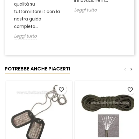
innovazione in...
Le
qualità su
Leggi tutto
tuttomilitare.it con la
nostra guida
completa...
Leggi tutto
POTREBBE ANCHE PIACERTI
<
>
favorite_border
favorite_border