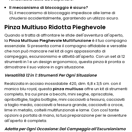
Il meccanismo di bloccaggio è sicuro?
Sì, il meccanismo di bloccaggio impedisce alle lame di
chiudersi accidentalmente, garantendo un utilizzo sicuro.
Pinza Multiuso Ridotta Pieghevole
Quando si tratta di affrontare le sfide dell'avventura all'aperto,
la
Pinza Multiuso Pieghevole Multifunzione
è il tuo compagno
essenziale. Si presenta come il compagno affidabile e versatile
che non può mancare nel kit di ogni appassionato di
campeggio, escursionismo e attività all'aperto. Con un set di 12
strumenti in 1 e un design ergonomico, questa pinza è pronta a
dimostrare il suo valore in ogni situazione.
Versatilità 12 in 1: Strumenti Per Ogni Situazione
Realizzata in acciaio inossidabile 420, dim. 6,8 x 3,5 cm. con il
manico blu royal, questa
pinza multiuso
offre un kit di strumenti
completo, tra cui pinze a becchi, mini seghe, apriscatole,
apribottiglie, taglia bottiglie, mini cacciaviti a fessura, cacciaviti
a taglio medio, cacciaviti a fessura grande, cacciaviti a croce,
lime in metallo, coltelli multifunzionali e lame. Con così tante
opzioni a portata di mano, la tua preparazione per le avventure
all'aperto è completa.
Adatta per Ogni Occasione: Dal Campeggio all'Escursionismo