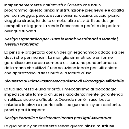
Indipendentemente dall'attività all'aperto che hai in
programma, questa
pinza multifunzione pieghevole
è adatta
per campeggio, pesca, escursionismo, cucina, caccia, picnic,
viaggi su strada, fai da te e molte altre attività. Il suo design
compatto e leggero la rende l'accessorio perfetto da portare
ovunque tu vada.
Design Ergonomico per Tutte le Mani: Destrimani o Mancini,
Nessun Problema
La
pinza
è progettata con un design ergonomico adatto sia per
destri che per mancini. La maniglia simmetrica e uniforme
garantisce una presa comoda e sicura, indipendentemente
dalla mano che utilizzi. È una soluzione ideale per tutti coloro
che apprezzano la flessibilità e la facilità d'uso.
Sicurezza al Primo Posto: Meccanismo di Bloccaggio Affidabile
La tua sicurezza è una priorità. Il meccanismo di bloccaggio
impedisce alle lame di chiudersi accidentalmente, garantendo
un utilizzo sicuro e affidabile. Quando non è in uso, basta
chiudere la pinza e riporla nella sua guaina in nylon resistente,
pronta per il trasporto.
Design Portatile e Resistente: Pronta per Ogni Avventura
La guaina in nylon resistente rende questa
pinza multiuso