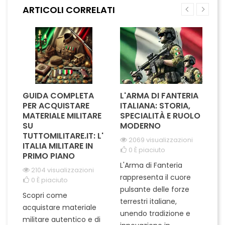
cacciavite e apribottiglie, è
apribottiglie, la Fox BF200
ARTICOLI CORRELATI
perfetta per affrontare
garantisce funzionalità e
qualsiasi sfida, dal
praticità in un design...
campeggio...
GUIDA COMPLETA
L'ARMA DI FANTERIA
A
PER ACQUISTARE
ITALIANA: STORIA,
T
MATERIALE MILITARE
SPECIALITÀ E RUOLO
V
SU
MODERNO
D
TUTTOMILITARE.IT: L'
2069 visualizzazioni
ITALIA MILITARE IN
0
È piaciuto
PRIMO PIANO
L'Arma di Fanteria
Le
2104 visualizzazioni
rappresenta il cuore
Er
0
È piaciuto
pulsante delle forze
ch
Scopri come
terrestri italiane,
le
acquistare materiale
unendo tradizione e
na
militare autentico e di