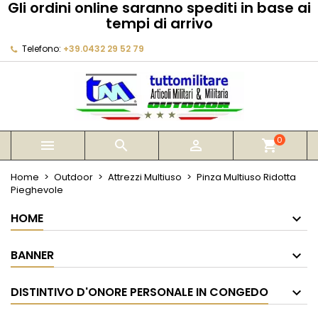
Gli ordini online saranno spediti in base ai
×
×
×
tempi di arrivo
My wishlists
Crea lista dei desideri
Accedi
Telefono:
+39.0432 29 52 79
Create new list
add_circle_outline
Devi avere effettuato l'accesso per salvare dei
Nome lista dei desideri
prodotti nella tua lista dei desideri.
Annulla
Accedi
Annulla
Crea lista dei desideri
0



shopping_cart
Home
Outdoor
Attrezzi Multiuso
Pinza Multiuso Ridotta
Pieghevole
HOME
BANNER
DISTINTIVO D'ONORE PERSONALE IN CONGEDO