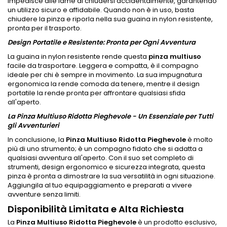
impedisce alle lame di chiudersi accidentalmente, garantendo
un utilizzo sicuro e affidabile. Quando non è in uso, basta
chiudere la pinza e riporla nella sua guaina in nylon resistente,
pronta per il trasporto.
Design Portatile e Resistente: Pronta per Ogni Avventura
La guaina in nylon resistente rende questa
pinza multiuso
facile da trasportare. Leggera e compatta, è il compagno
ideale per chi è sempre in movimento. La sua impugnatura
ergonomica la rende comoda da tenere, mentre il design
portatile la rende pronta per affrontare qualsiasi sfida
all'aperto.
La Pinza Multiuso Ridotta Pieghevole - Un Essenziale per Tutti
gli Avventurieri
In conclusione, la
Pinza Multiuso Ridotta Pieghevole
è molto
più di uno strumento; è un compagno fidato che si adatta a
qualsiasi avventura all'aperto. Con il suo set completo di
strumenti, design ergonomico e sicurezza integrata, questa
pinza è pronta a dimostrare la sua versatilità in ogni situazione.
Aggiungila al tuo equipaggiamento e preparati a vivere
avventure senza limiti.
Disponibilità Limitata e Alta Richiesta
La
Pinza Multiuso Ridotta Pieghevole
è un prodotto esclusivo,