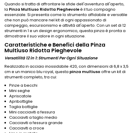
Quando si tratta di affrontare le sfide dell'avventura all'aperto,
la
Pinza Multiuso Ridotta Pieghevole
è il tuo compagno
essenziale. Si presenta come lo strumento affidabile e versatile
che non può mancare nel kit di ogni appassionato di
campeggio, escursionismo e attività all'aperto. Con un set di 12
strumenti in 1 e un design ergonomico, questa pinza è pronta a
dimostrare il suo valore in ogni situazione.
Caratteristiche e Benefici della Pinza
Multiuso Ridotta Pieghevole
Versatilità 12 in 1: Strumenti Per Ogni Situazione
Realizzata in acciaio inossidabile 420, con dimensioni di 6,8 x 3,5
cm e un manico blu royal, questa
pinza multiuso
offre un kit di
strumenti completo, tra cui:
Pinze a becchi
Mini seghe
Apriscatole
Apribottiglie
Taglia bottiglie
Mini cacciaviti a fessura
Cacciaviti a taglio medio
Cacciaviti a fessura grande
Cacciaviti a croce