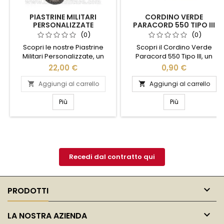
PIASTRINE MILITARI
CORDINO VERDE
PERSONALIZZATE
PARACORD 550 TIPO III
CATENELLE E GOMMINI
(0)
(0)
Scopri le nostre Piastrine
Scopri il Cordino Verde
Militari Personalizzate, un
Paracord 550 Tipo III, un
accessorio unico che unisce
accessorio essenziale per gli
22,00 €
0,90 €
stile e significato. Realizzate
amanti dell'avventura e del
in acciaio inossidabile di alta
fai-da-te. Realizzato con
Aggiungi al carrello
Aggiungi al carrello


qualità, queste piastrine
materiali di alta qualità,
offrono la possibilità di
questo cordino offre una
Più
Più
incidere il tuo nome, una data
resistenza eccezionale e una
speciale o un messaggio
versatilità senza pari. Perfetto
personale. Ogni set include
per campeggio,
una catenella resistente e
escursionismo, o per creare
gommini silenziatori per un
braccialetti e accessori
comfort ottimale....
personalizzati. Con una
Recedi dal contratto qui
capacità di...

PRODOTTI

LA NOSTRA AZIENDA