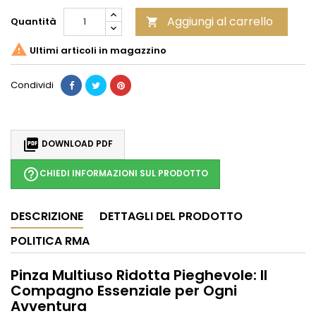
Aggiungi al carrello
Quantità


Ultimi articoli in magazzino
Condividi

DOWNLOAD PDF
help_outline
CHIEDI INFORMAZIONI SUL PRODOTTO
DESCRIZIONE
DETTAGLI DEL PRODOTTO
POLITICA RMA
Pinza Multiuso Ridotta Pieghevole: Il
Compagno Essenziale per Ogni
Avventura