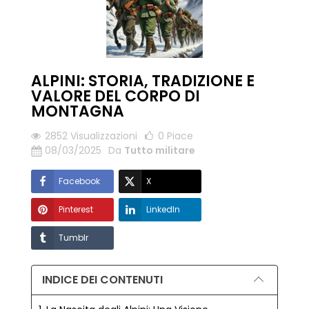
ALPINI: STORIA, TRADIZIONE E
VALORE DEL CORPO DI
MONTAGNA
2852 Visualizzazioni
0
Piace
08/03/2025
Da
Tutto militare
Facebook
X
Pinterest
LinkedIn
Tumblr
INDICE DEI CONTENUTI