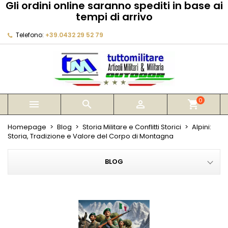
Gli ordini online saranno spediti in base ai
×
×
×
×
tempi di arrivo
My wishlists
((modalTitle))
Crea lista dei desideri
Accedi
Telefono:
+39.0432 29 52 79
Create new list
add_circle_outline
((confirmMessage))
Devi avere effettuato l'accesso per salvare dei
Nome lista dei desideri
prodotti nella tua lista dei desideri.
((cancelText))
((modalDeleteText))
Annulla
Accedi
Annulla
Crea lista dei desideri
0



shopping_cart
Homepage
Blog
Storia Militare e Conflitti Storici
Alpini:
Storia, Tradizione e Valore del Corpo di Montagna
BLOG