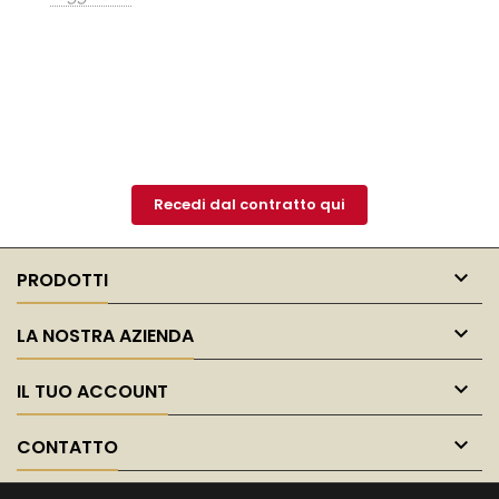
em
Le
Recedi dal contratto qui

PRODOTTI

LA NOSTRA AZIENDA

IL TUO ACCOUNT

CONTATTO