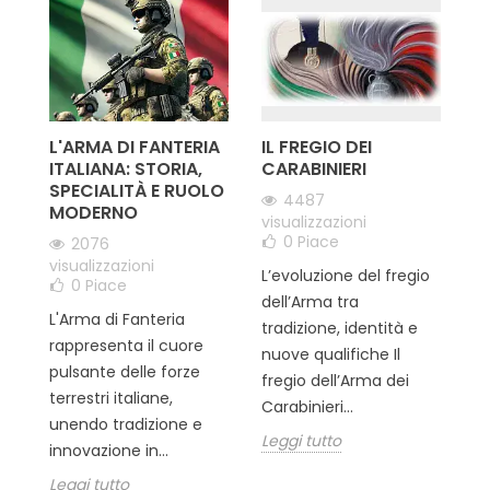
L'ARMA DI FANTERIA
IL FREGIO DEI
F
 i
ITALIANA: STORIA,
CARABINIERI
M
SPECIALITÀ E RUOLO
I
4487
MODERNO
D
visualizzazioni
M
0
Piace
2076
T
visualizzazioni
L’evoluzione del fregio
D
0
Piace
dell’Arma tra
L'Arma di Fanteria
tradizione, identità e
rappresenta il cuore
nuove qualifiche Il
Il
pulsante delle forze
fregio dell’Arma dei
Mi
terrestri italiane,
Carabinieri...
si
unendo tradizione e
Leggi tutto
ma
innovazione in...
d’
Leggi tutto