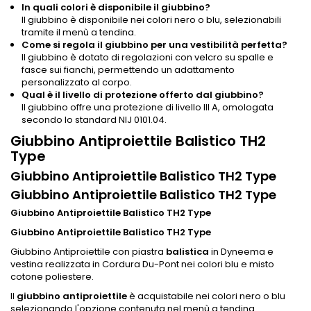
In quali colori è disponibile il giubbino?
Il giubbino è disponibile nei colori nero o blu, selezionabili
tramite il menù a tendina.
Come si regola il giubbino per una vestibilità perfetta?
Il giubbino è dotato di regolazioni con velcro su spalle e
fasce sui fianchi, permettendo un adattamento
personalizzato al corpo.
Qual è il livello di protezione offerto dal giubbino?
Il giubbino offre una protezione di livello III A, omologata
secondo lo standard NIJ 0101.04.
Giubbino Antiproiettile Balistico TH2
Type
Giubbino Antiproiettile Balistico TH2 Type
Giubbino Antiproiettile Balistico TH2 Type
Giubbino Antiproiettile Balistico TH2 Type
Giubbino Antiproiettile Balistico TH2 Type
Giubbino Antiproiettile con piastra
balistica
in Dyneema e
vestina realizzata in Cordura Du-Pont nei colori blu e misto
cotone poliestere.
Il
giubbino antiproiettile
è acquistabile nei colori nero o blu
selezionando l'opzione contenuta nel menù a tendina.