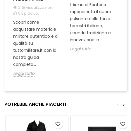
L'Arma di Fanteria
Le
2115 visualizzazioni
rappresenta il cuore
Er
0
È piaciuto
pulsante delle forze
ch
Scopri come
terrestri italiane,
le
acquistare materiale
unendo tradizione e
na
militare autentico e di
innovazione in...
Le
qualità su
Leggi tutto
tuttomilitare.it con la
nostra guida
completa...
Leggi tutto
POTREBBE ANCHE PIACERTI
<
>
favorite_border
favorite_border