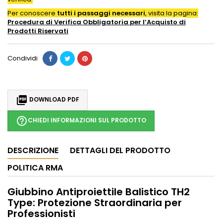
Per conoscere
tutti i passaggi necessari
, visita la pagina:
Procedura di Verifica Obbligatoria per l’Acquisto di
Prodotti
Riservati
Condividi

DOWNLOAD PDF
help_outline
CHIEDI INFORMAZIONI SUL PRODOTTO
DESCRIZIONE
DETTAGLI DEL PRODOTTO
POLITICA RMA
Giubbino Antiproiettile Balistico TH2
Type: Protezione Straordinaria per
Professionisti