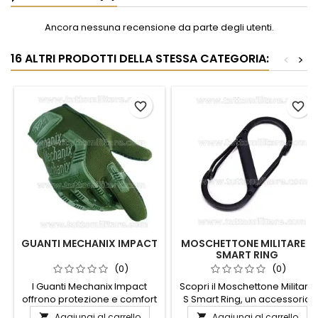
Ancora nessuna recensione da parte degli utenti.
16 ALTRI PRODOTTI DELLA STESSA CATEGORIA:
<
>
favorite_border
favorite_border
GUANTI MECHANIX IMPACT
MOSCHETTONE MILITARE S
SMART RING
(0)
(0)
I Guanti Mechanix Impact
Scopri il Moschettone Militare
offrono protezione e comfort
S Smart Ring, un accessorio
senza compromessi per chi
versatile e robusto
Aggiungi al carrello
Aggiungi al carrello

