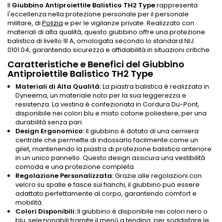
Il
Giubbino Antiproiettile Balistico TH2 Type
rappresenta
l'eccellenza nella protezione personale per il personale
militare, di
Polizia
e per le vigilanze private. Realizzato con
materiali di alta qualità, questo giubbino offre una protezione
balistica di livello III A, omologata secondo lo standard NIJ
0101.04, garantendo sicurezza e affidabilità in situazioni critiche.
Caratteristiche e Benefici del Giubbino
Antiproiettile Balistico TH2 Type
Materiali di Alta Qualità:
La piastra balistica è realizzata in
Dyneema, un materiale noto per la sua leggerezza e
resistenza. La vestina è confezionata in Cordura Du-Pont,
disponibile nei colori blu e misto cotone poliestere, per una
durabilità senza pari.
Design Ergonomico:
Il giubbino è dotato di una cerniera
centrale che permette di indossarlo facilmente come un
gilet, mantenendo la piastra di protezione balistica anteriore
in un unico pannello. Questo design assicura una vestibilità
comoda e una protezione completa.
Regolazione Personalizzata:
Grazie alle regolazioni con
velcro su spalle e fasce sui fianchi, il giubbino può essere
adattato perfettamente al corpo, garantendo comfort e
mobilità.
Colori Disponibili:
Il giubbino è disponibile nei colori nero o
blu, selezionabili tramite il menù a tendina, per soddisfare le