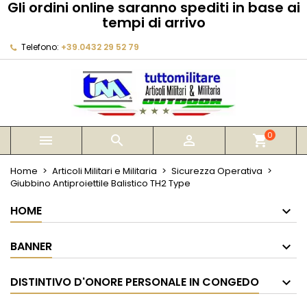
Gli ordini online saranno spediti in base ai
×
×
×
tempi di arrivo
My wishlists
Crea lista dei desideri
Accedi
Telefono:
+39.0432 29 52 79
Create new list
add_circle_outline
Devi avere effettuato l'accesso per salvare dei
Nome lista dei desideri
prodotti nella tua lista dei desideri.
Annulla
Accedi
Annulla
Crea lista dei desideri
0



shopping_cart
Home
Articoli Militari e Militaria
Sicurezza Operativa
Giubbino Antiproiettile Balistico TH2 Type
HOME
BANNER
DISTINTIVO D'ONORE PERSONALE IN CONGEDO