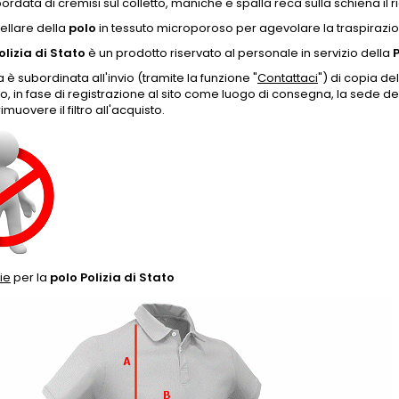
bordata di cremisi sul colletto, maniche e spalla reca sulla schiena il
ellare della
polo
in tessuto microporoso per agevolare la traspirazio
olizia di Stato
è un prodotto riservato al personale in servizio della
P
a è subordinata all'invio (tramite la funzione "
Contattaci
") di copia d
o, in fase di registrazione al sito come luogo di consegna, la sede 
imuovere il filtro all'acquisto.
ie
per la
polo Polizia di Stato