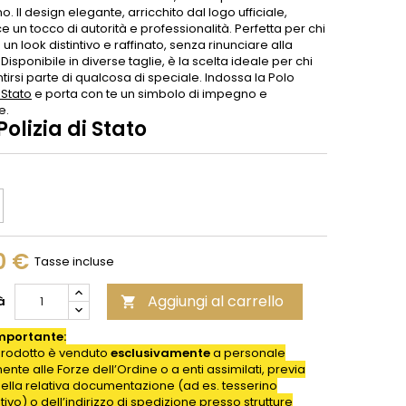
o. Il design elegante, arricchito dal logo ufficiale,
e un tocco di autorità e professionalità. Perfetta per chi
un look distintivo e raffinato, senza rinunciare alla
. Disponibile in diverse taglie, è la scelta ideale per chi
tirsi parte di qualcosa di speciale. Indossa la Polo
 Stato
e porta con te un simbolo di impegno e
e.
Polizia di Stato
0 €
Tasse incluse
Aggiungi al carrello
à

mportante:
rodotto è venduto
esclusivamente
a personale
nte alle Forze dell’Ordine o a enti assimilati, previa
della relativa documentazione (ad es. tesserino
ativo) o dell’indirizzo di spedizione presso strutture