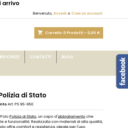
 arrivo
×
×
×
Benvenuto,
Accedi
o
Crea un account
sta
shopping_cart
Carrello:
0
Prodotti - 0,00 €
i
IFICENZE
CONTATTI
BLOG
i
Polizia di Stato
ento
Art. PS 95-950
a Polo
Polizia di Stato
, un capo d'
abbigliamento
che
ile e funzionalità. Realizzata con materiali di alta qualità,
lo offre comfort e resistenza, ideale per l'uso