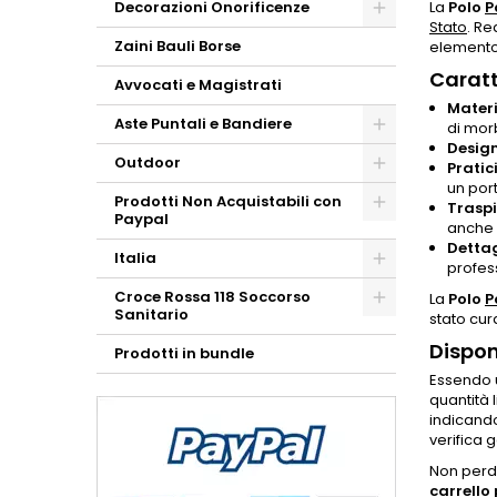
Decorazioni Onorificenze
La
Polo
P
Stato
. Re
Zaini Bauli Borse
elemento
Caratt
Avvocati e Magistrati
Materi
Aste Puntali e Bandiere
di mor
Design
Outdoor
Pratic
un por
Prodotti Non Acquistabili con
Traspi
Paypal
anche 
Detta
Italia
profes
Croce Rossa 118 Soccorso
La
Polo
P
Sanitario
stato cur
Dispon
Prodotti in bundle
Essendo u
quantità 
indicando
verifica 
Non perde
carrello