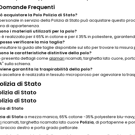
 Domande Frequenti
ò acquistare la Polo Polizia di Stato?
 personale in servizio della Polizia di Stato può acquistare questo pro
ra di appartenenza.
sono i materiali utilizzati per la polo?
 è realizzata per il 65% in cotone e per il 35% in poliestere, garanten
osso verificare la mia taglia?
nsultare la guida alle taglie disponibile sul sito per trovare la misura 
sono le caratteristiche distintive della polo?
o presenta dettagli come
alamari
ricamati, targhetta lato cuore, por
A" sulla schiena.
iene garantita la traspirabilità della polo?
a ascellare è realizzata in tessuto microporoso per agevolare la tras
olizia di Stato
lizia di Stato
lizia di Stato
zia di Stato
zia di Stato
a mezza manica, 65% cotone -35% polyestere blu-navy
i
ricamati, targhetta ricamata lato cuore
Polizia
, di portapenne e po
 braccio destro e porta grado pettorale.