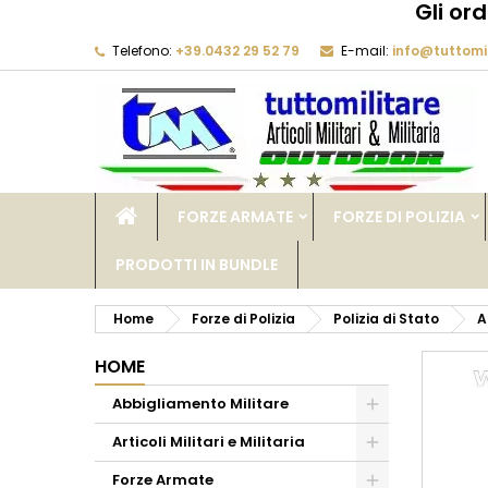
Gli or
Telefono:
+39.0432 29 52 79
E-mail:
info@tuttomil
M
C
A
add_circle_outline
De
No
dei
FORZE ARMATE
FORZE DI POLIZIA
PRODOTTI IN BUNDLE
Home
Forze di Polizia
Polizia di Stato
A
HOME
Abbigliamento Militare
Articoli Militari e Militaria
Forze Armate