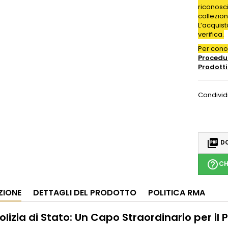
riconosc
collezion
L’acquis
verifica.
Per con
Procedur
Prodotti
Condivid

DO
help_outline
CH
ZIONE
DETTAGLI DEL PRODOTTO
POLITICA RMA
olizia di Stato: Un Capo Straordinario per il 