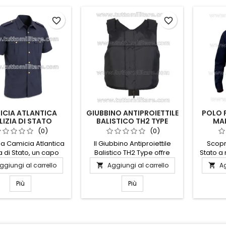
favorite_border
favorite_border
ICIA ATLANTICA
GIUBBINO ANTIPROIETTILE
POLO P
LIZIA DI STATO
BALISTICO TH2 TYPE
MA
(0)
(0)
la Camicia Atlantica
Il Giubbino Antiproiettile
Scopri
a di Stato, un capo
Balistico TH2 Type offre
Stato a
liamento che unisce
protezione avanzata senza
capo d'
ggiungi al carrello
Aggiungi al carrello
Ag


le e funzionalità.
compromettere il comfort.
unisce 
ata con materiali di
Progettato per garantire
Realizz
Più
Più
alità, questa camicia
sicurezza in situazioni
alta qua
omfort e resistenza,
critiche, questo giubbino
resi
per chi cerca un look
combina materiali di alta
occa
sionale e curato. Il
qualità con un design
ele
sign elegante è
ergonomico, assicurando
arricchi