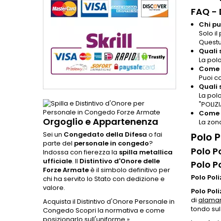
FAQ -
Chi pu
Solo il
Questu
Quali 
La polo
Come p
Puoi co
Quali 
La pol
"POLIZI
Come v
Orgoglio e Appartenenza
La zon
Sei un
Congedato della Difesa
o fai
Polo P
parte del
personale in congedo
?
Polo Po
Indossa con fierezza la
spilla metallica
ufficiale
. Il
Distintivo d'Onore delle
Polo Po
Forze Armate
è il simbolo definitivo per
Polo Poli
chi ha servito lo Stato con dedizione e
valore.
Polo Poli
di
alamar
Acquista il Distintivo d'Onore Personale in
tondo sul
Congedo
Scopri la normativa e come
posizionarlo sull'uniforme »