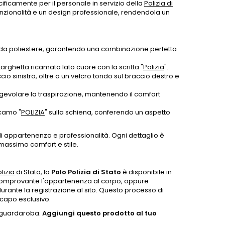
ificamente per il personale in servizio della
Polizia di
funzionalità e un design professionale, rendendola un
 da poliestere, garantendo una combinazione perfetta
arghetta ricamata lato cuore con la scritta "
Polizia
".
cio sinistro, oltre a un velcro tondo sul braccio destro e
agevolare la traspirazione, mantenendo il comfort
icamo "
POLIZIA
" sulla schiena, conferendo un aspetto
i appartenenza e professionalità. Ogni dettaglio è
 massimo comfort e stile.
lizia
di Stato, la
Polo Polizia di Stato
è disponibile in
no comprovante l'appartenenza al corpo, oppure
ante la registrazione al sito. Questo processo di
 capo esclusivo.
o guardaroba.
Aggiungi questo prodotto al tuo