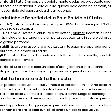
olizia di Stato
è un capo d'
abbigliamento
esclusivo, progettato spec
alizzata con materiali di alta qualità, questa polo combina comfort, 
 essenziale del guardaroba di ogni agente.
eristiche e Benefici della Polo Polizia di Stato
ali di Qualità:
La polo è composta per il 65% da cotone e per il 35%
bidezza e resistenza.
 Funzionale:
Dotata di chiusura a tre bottoni,
alamari
ricamati e una t
ità:
Include un portapenne e un porta scudetto
Italia
in velcro sul brac
ta grado pettorale.
rabilità:
La zona ascellare è realizzata in tessuto microporoso per 
durante le giornate più calde.
gli
Distintivi
:
Bordata di cremisi su colletto, maniche e spalla, con il r
sionale e autorevole.
olizia di Stato
non è solo un capo d'
abbigliamento
, ma un simbolo d
ato per garantire che gli
agenti
possano svolgere il loro lavoro con il
ibilità Limitata e Alta Richiesta
n prodotto riservato esclusivamente al personale in servizio della
Po
limitate. La vendita è subordinata all'invio di una copia del tesseri
 la sede della Questura di appartenenza come luogo di consegna dur
garantisce che solo il personale autorizzato possa acquistare questo
re l'opportunità di aggiungere questo straordinario prodotto al tu
 per non perdere l'opportunità di avere un pezzo esclusivo.