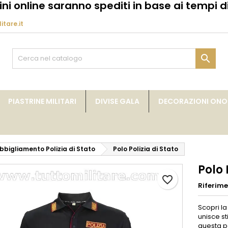
dini online saranno spediti in base ai tempi di
itare.it
y wishlists
rea lista dei desideri
ccedi
Create new list
vi avere effettuato l'accesso per salvare dei prodotti nella tua li

me lista dei desideri
 desideri.
Annulla
Acced
PIASTRINE MILITARI
DIVISE GALA
DECORAZIONI ONOR
Annulla
Crea lista dei desider
bbigliamento Polizia di Stato
Polo Polizia di Stato
Polo 
favorite_border
Riferim
Scopri l
unisce st
questa po