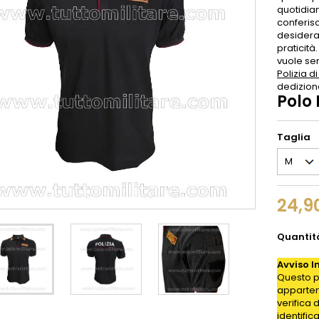
quotidian
conferisc
desidera 
praticità
vuole sen
Polizia di
dedizion
Polo 
Taglia
24,9
Quantit
Avviso I
Questo p
appartene
verifica 
identific