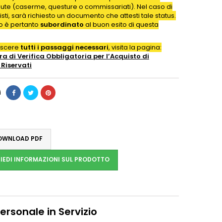
iute (caserme, questure o commissariati). Nel caso di
isti, sarà richiesto un documento che attesti tale status.
to è pertanto
subordinato
al buon esito di questa
oscere
tutti i passaggi necessari
, visita la pagina:
a di Verifica Obbligatoria per l’Acquisto di
Riservati
i
WNLOAD PDF
IEDI INFORMAZIONI SUL PRODOTTO
Personale in Servizio