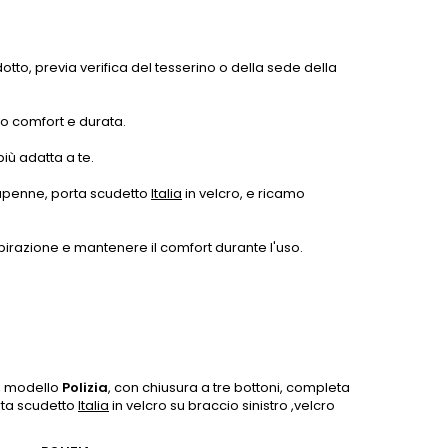
dotto, previa verifica del tesserino o della sede della
do comfort e durata.
più adatta a te.
tapenne, porta scudetto
Italia
in velcro, e ricamo
pirazione e mantenere il comfort durante l'uso.
, modello
Polizia
, con chiusura a tre bottoni, completa
rta scudetto
Italia
in velcro su braccio sinistro ,velcro