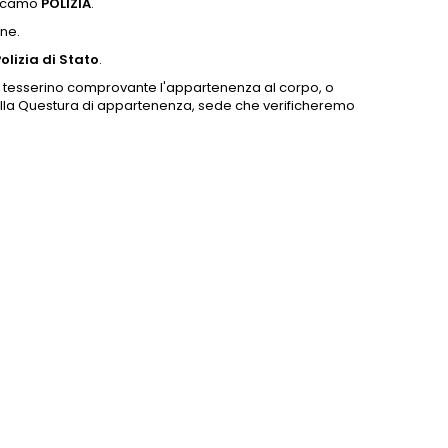
 ricamo
POLIZIA
.
ne.
olizia di Stato
.
el tesserino comprovante l'appartenenza al corpo, o
della Questura di appartenenza, sede che verificheremo