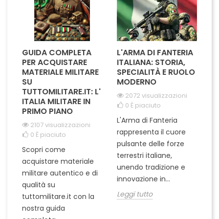
GUIDA COMPLETA
L'ARMA DI FANTERIA
A
PER ACQUISTARE
ITALIANA: STORIA,
T
MATERIALE MILITARE
SPECIALITÀ E RUOLO
V
SU
MODERNO
D
TUTTOMILITARE.IT: L'
2072 visualizzazioni
ITALIA MILITARE IN
0
È piaciuto
PRIMO PIANO
L'Arma di Fanteria
Le
2107 visualizzazioni
rappresenta il cuore
Er
0
È piaciuto
pulsante delle forze
ch
Scopri come
terrestri italiane,
le
acquistare materiale
unendo tradizione e
na
militare autentico e di
innovazione in...
Le
qualità su
Leggi tutto
tuttomilitare.it con la
nostra guida