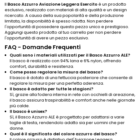
Il
Basco Azzurro Aviazione Leggera Esercito
è un prodotto
esclusivo, realizzato con materiali di alta qualità e un design
ricercato. A causa della sua popolarità e della produzione
limitata, la disponibilità è spesso ridotta. Non perdere
l'opportunità di possedere questo pezzo unico e prestigioso.
Aggiungi questo prodotto al tuo carrello per non perdere
l'opportunità di avere un pezzo esclusivo.
FAQ - Domande Frequenti
Quali sono i materiali utilizzati per il Basco Azzurro ALE?
Il basco è realizzato con 94% lana e 6% nylon, offrendo
comfort, durabilità e resistenza.
Come posso regolare la misura del basco?
Il basco è dotato di una fettuccia posteriore che consente di
regolare la misura per una perfetta aderenza.
Il basco è adatto per tutte le stagioni?
Sì, grazie alla fodera interna in rete con occhielli di areazione,
il basco assicura traspirabilità e comfort anche nelle giornate
più calde.
Il basco è unisex?
Sì, il Basco Azzurro ALE è progettato per adattarsi a varie
taglie di testa, rendendolo adatto sia per uomini che per
donne.
Qual è il significato del colore azzurro del basco?
Il colore azzurro è distintivo dell'Aviazione Leggera