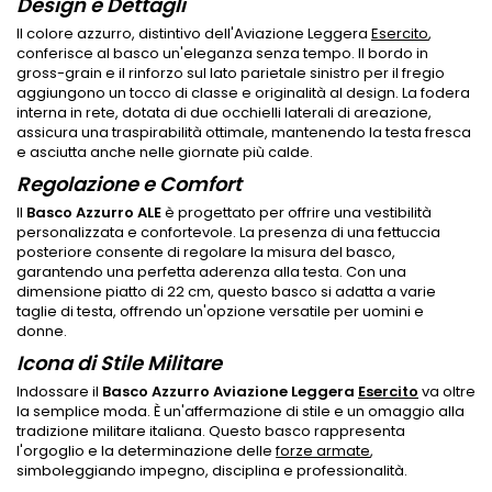
Design e Dettagli
Il colore azzurro, distintivo dell'Aviazione Leggera
Esercito
,
conferisce al basco un'eleganza senza tempo. Il bordo in
gross-grain e il rinforzo sul lato parietale sinistro per il fregio
aggiungono un tocco di classe e originalità al design. La fodera
interna in rete, dotata di due occhielli laterali di areazione,
assicura una traspirabilità ottimale, mantenendo la testa fresca
e asciutta anche nelle giornate più calde.
Regolazione e Comfort
Il
Basco Azzurro ALE
è progettato per offrire una vestibilità
personalizzata e confortevole. La presenza di una fettuccia
posteriore consente di regolare la misura del basco,
garantendo una perfetta aderenza alla testa. Con una
dimensione piatto di 22 cm, questo basco si adatta a varie
taglie di testa, offrendo un'opzione versatile per uomini e
donne.
Icona di Stile Militare
Indossare il
Basco Azzurro Aviazione Leggera
Esercito
va oltre
la semplice moda. È un'affermazione di stile e un omaggio alla
tradizione militare italiana. Questo basco rappresenta
l'orgoglio e la determinazione delle
forze armate
,
simboleggiando impegno, disciplina e professionalità.