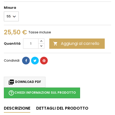
Misura
25,50 €
Tasse incluse
Aggiungi al carrello
Quantità

Condividi

DOWNLOAD PDF
help_outline
CHIEDI INFORMAZIONI SUL PRODOTTO
DESCRIZIONE
DETTAGLI DEL PRODOTTO