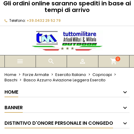
Gli ordini online saranno spediti in base ai
×
×
×
tempi di arrivo
My wishlists
Crea lista dei desideri
Accedi
Telefono:
+39.0432 29 52 79
Create new list
add_circle_outline
Devi avere effettuato l'accesso per salvare dei
Nome lista dei desideri
prodotti nella tua lista dei desideri.
Annulla
Accedi
Annulla
Crea lista dei desideri
0



shopping_cart
Home
Forze Armate
Esercito Italiano
Copricapi
Baschi
Basco Azzurro Aviazione Leggera Esercito
HOME
BANNER
DISTINTIVO D'ONORE PERSONALE IN CONGEDO