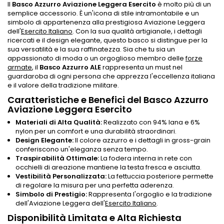
Il
Basco Azzurro Aviazione Leggera Esercito
è molto più di un
semplice accessorio. È un'icona di stile intramontabile e un
simbolo di appartenenza alla prestigiosa Aviazione Leggera
dell'
Esercito Italiano
. Con la sua qualità artigianale, i dettagli
ricercati e il design elegante, questo basco si distingue per la
sua versatilità e la sua raffinatezza. Sia che tu sia un
appassionato di moda o un orgoglioso membro delle
forze
armate
, il
Basco Azzurro ALE
rappresenta un must nel
guardaroba di ogni persona che apprezza l'eccellenza italiana
e il valore della tradizione militare.
Caratteristiche e Benefici del Basco Azzurro
Aviazione Leggera Esercito
Materiali di Alta Qualità:
Realizzato con 94% lana e 6%
nylon per un comfort e una durabilità straordinari.
Design Elegante:
Il colore azzurro e i dettagli in gross-grain
conferiscono un'eleganza senza tempo.
Traspirabilità Ottimale:
La fodera interna in rete con
occhielli di areazione mantiene la testa fresca e asciutta.
Vestibilità Personalizzata:
La fettuccia posteriore permette
di regolare la misura per una perfetta aderenza.
Simbolo di Prestigio:
Rappresenta l'orgoglio e la tradizione
dell'Aviazione Leggera dell'
Esercito Italiano
.
Disponibilità Limitata e Alta Richiesta