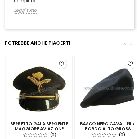
completa...
Leggi tutto
POTREBBE ANCHE PIACERTI
<
>
favorite_border
favorite_border
BERRETTO GALA SERGENTE
BASCO NERO CAVALLERIA
MAGGIORE AVIAZIONE
BORDO ALTO GROSS
LEGGERA ESERCITO
GRAIN
(0)
(0)