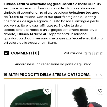
Il
Basco Azzurro Aviazione Leggera Esercito
è molto più di un
semplice accessorio. È un'icona di stile intramontabile e un
simbolo di appartenenza alla prestigiosa
Aviazione Leggera
dell'
Esercito
Italiano. Con la sua qualità artigianale, i dettagli
ricercati e il design elegante, questo basco si distingue per la
sua versatilità e la sua raffinatezza. Sia che tu sia un
appassionato di moda o un orgoglioso membro delle forze
armate, il
Basco Azzurro ALE
rappresenta un must nel
guardaroba di ogni persona che apprezza l'eccellenza italiana
e il valore della tradizione militare.
COMMENTI (0)
Valutazione
Ancora nessuna recensione da parte degli utenti.
16 ALTRI PRODOTTI DELLA STESSA CATEGORIA:
<
>
favorite_border
favorite_border