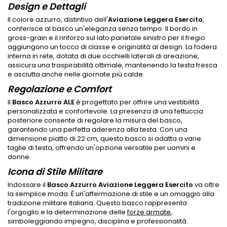
Design e Dettagli
Il colore azzurro, distintivo dell'
Aviazione Leggera Esercito
,
conferisce al basco un'eleganza senza tempo. Il bordo in
gross-grain e il rinforzo sul lato parietale sinistro per il fregio
aggiungono un tocco di classe e originalità al design. La fodera
interna in rete, dotata di due occhielli laterali di areazione,
assicura una traspirabilità ottimale, mantenendo la testa fresca
e asciutta anche nelle giornate più calde.
Regolazione e Comfort
Il
Basco Azzurro ALE
è progettato per offrire una vestibilità
personalizzata e confortevole. La presenza di una fettuccia
posteriore consente di regolare la misura del basco,
garantendo una perfetta aderenza alla testa. Con una
dimensione piatto di 22 cm, questo basco si adatta a varie
taglie di testa, offrendo un'opzione versatile per uomini e
donne.
Icona di Stile Militare
Indossare il
Basco Azzurro Aviazione Leggera Esercito
va oltre
la semplice moda. È un'affermazione di stile e un omaggio alla
tradizione militare italiana. Questo basco rappresenta
l'orgoglio e la determinazione delle
forze armate
,
simboleggiando impegno, disciplina e professionalità.