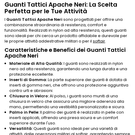
Guanti Tattici Apache Neri: La Scelta
Perfetta per le Tue Attività
I
Guanti Tattici Apache Neri
sono progettati per offrire una
combinazione straordinaria di resistenza, comfort e
funzionalità. Realizzati in nylon ad alta resistenza, questi guanti
sono ideali per chi cerca un prodotto affidabile e durevole per
le proprie attività addestrative militari o per il
softair
.
Caratteristiche e Benefici dei Guanti Tattici
Apache Neri
Materiale di Alta Qualità:
I guanti sono realizzati in nylon
nero ad alta resistenza, garantendo una lunga durata e una
protezione eccellente.
Inserti di Gomma:
La parte superiore dei guanti è dotata di
inserti di gomma neri, che offrono una protezione aggiuntiva
contro urti e abrasioni.
Chiusura in Velcro:
Al polso, i guanti sono muniti di una
chiusura in velcro che assicura una migliore aderenza alla
mano, permettendo una vestibilità personalizzata e sicura.
Palmo in Pelle:
Il palmo dei guanti è realizzato in pelle con
inserti applicati, offrendo una presa sicura e un comfort
superiore durante l'uso.
Versatilità:
Questi guanti sono ideali per una varietà di
attività, dalle operazioni militari al
softair
, garantendo sempre