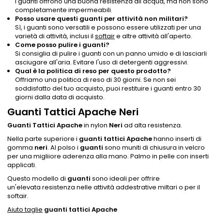
I guanti offrono una buona resistenza all'acqua, ma non sono
completamente impermeabili.
Posso usare questi guanti per attività non militari?
Sì, i guanti sono versatili e possono essere utilizzati per una
varietà di attività, inclusi il
softair
e altre attività all'aperto.
Come posso pulire i guanti?
Si consiglia di pulire i guanti con un panno umido e di lasciarli
asciugare all'aria. Evitare l'uso di detergenti aggressivi.
Qual è la politica di reso per questo prodotto?
Offriamo una politica di reso di 30 giorni. Se non sei
soddisfatto del tuo acquisto, puoi restituire i guanti entro 30
giorni dalla data di acquisto.
Guanti Tattici Apache Neri
Guanti Tattici Apache
in nylon
Neri
ad alta resistenza.
Nella parte superiore i
guanti tattici Apache
hanno inserti di
gomma
neri
. Al polso i
guanti
sono muniti di chiusura in velcro
per una migliiore aderenza alla mano. Palmo in pelle con inserti
applicati.
Questo modello di
guanti
sono ideali per offrire
un'elevata resistenza nelle attività addestrative miltari o per il
softair.
Aiuto taglie
guanti tattici Apache