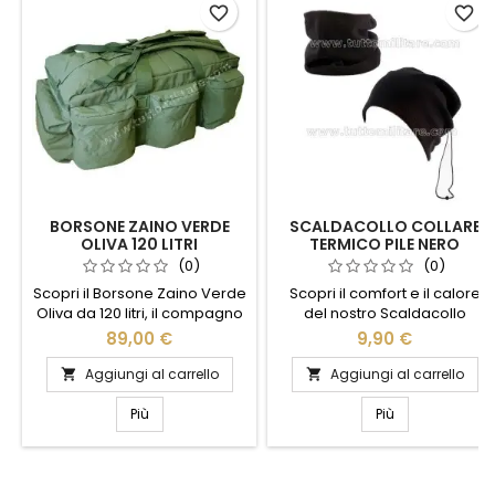
favorite_border
favorite_border
BORSONE ZAINO VERDE
SCALDACOLLO COLLARE
OLIVA 120 LITRI
TERMICO PILE NERO
(0)
(0)
Scopri il Borsone Zaino Verde
Scopri il comfort e il calore
Oliva da 120 litri, il compagno
del nostro Scaldacollo
ideale per le tue avventure.
Collare Termico in Pile Nero.
89,00 €
9,90 €
Realizzato con materiali
Perfetto per le fredde
resistenti e impermeabili,
giornate invernali, questo
Aggiungi al carrello
Aggiungi al carrello


offre ampio spazio per tutto
accessorio versatile ti
ciò di cui hai bisogno. Le
avvolge in un abbraccio
Più
Più
cinghie regolabili e imbottite
morbido e accogliente.
garantiscono comfort
Realizzato in pile di alta
durante il trasporto, mentre le
qualità, offre un'eccezionale
tasche multiple facilitano
protezione dal vento e dal