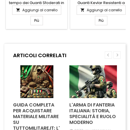
tempo dei Guanti Sfoderati in
Guanti Kevlar Resistenti a
Pelle Testa di Moro. Realizzati
Siringhe e Aghi, progettati per
Aggiungi al carrello
Aggiungi al carrello


con pelle di alta qualità,
offrire sicurezza e comfort in
questi guanti offrono un
ogni situazione. Realizzati
Più
Più
comfort eccezionale e una
con materiali di alta qualità,
vestibilità perfetta. Il design
questi guanti garantiscono
sfoderato garantisce
una barriera efficace contro
leggerezza e flessibilità,
perforazioni accidentali,
rendendoli ideali per ogni
mantenendo la massima
occasione. La tonalità testa di
destrezza. Ideali per
ARTICOLI CORRELATI
moro aggiunge un tocco di
professionisti della sicurezza,
raffinatezza, facilmente...
operatori sanitari e...
GUIDA COMPLETA
L'ARMA DI FANTERIA
A
PER ACQUISTARE
ITALIANA: STORIA,
T
MATERIALE MILITARE
SPECIALITÀ E RUOLO
V
SU
MODERNO
D
TUTTOMILITARE.IT: L'