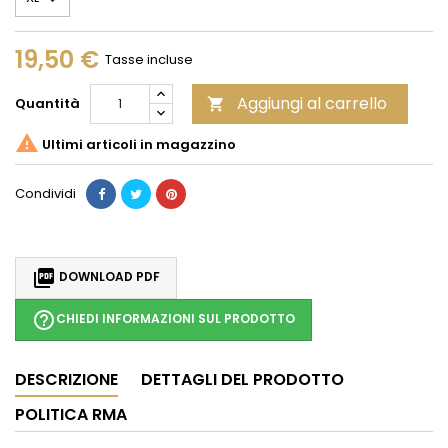
19,50 €
Tasse incluse
Aggiungi al carrello
Quantità


Ultimi articoli in magazzino
Condividi

DOWNLOAD PDF
help_outline
CHIEDI INFORMAZIONI SUL PRODOTTO
DESCRIZIONE
DETTAGLI DEL PRODOTTO
POLITICA RMA