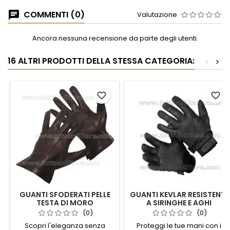
COMMENTI (0)
Valutazione
Ancora nessuna recensione da parte degli utenti.
16 ALTRI PRODOTTI DELLA STESSA CATEGORIA:
<
>
favorite_border
favorite_border
GUANTI SFODERATI PELLE
GUANTI KEVLAR RESISTENTI
TESTA DI MORO
A SIRINGHE E AGHI
(0)
(0)
Scopri l'eleganza senza
Proteggi le tue mani con i