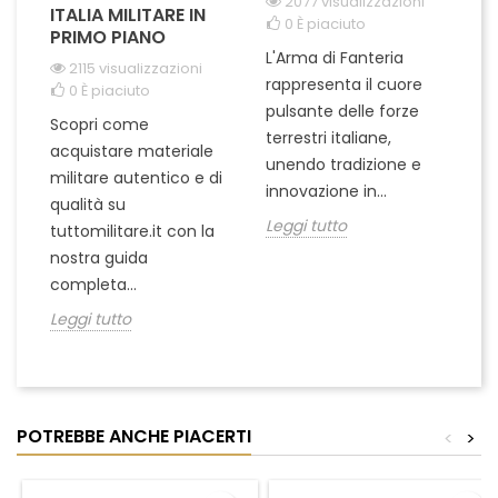
2077 visualizzazioni
ITALIA MILITARE IN
0
È piaciuto
PRIMO PIANO
L'Arma di Fanteria
Le
2115 visualizzazioni
rappresenta il cuore
Er
0
È piaciuto
pulsante delle forze
ch
Scopri come
terrestri italiane,
le
acquistare materiale
unendo tradizione e
na
militare autentico e di
innovazione in...
Le
qualità su
Leggi tutto
tuttomilitare.it con la
nostra guida
completa...
Leggi tutto
POTREBBE ANCHE PIACERTI
<
>