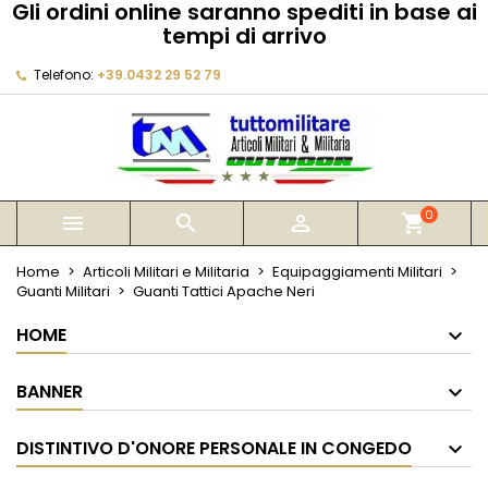
Gli ordini online saranno spediti in base ai
×
×
×
tempi di arrivo
My wishlists
Crea lista dei desideri
Accedi
Telefono:
+39.0432 29 52 79
Create new list
add_circle_outline
Devi avere effettuato l'accesso per salvare dei
Nome lista dei desideri
prodotti nella tua lista dei desideri.
Annulla
Accedi
Annulla
Crea lista dei desideri
0



shopping_cart
Home
Articoli Militari e Militaria
Equipaggiamenti Militari
Guanti Militari
Guanti Tattici Apache Neri
HOME
BANNER
DISTINTIVO D'ONORE PERSONALE IN CONGEDO