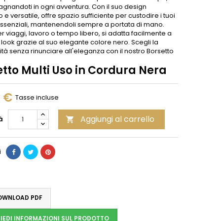
nandoti in ogni avventura. Con il suo design
e versatile, offre spazio sufficiente per custodire i tuoi
essenziali, mantenendoli sempre a portata di mano.
r viaggi, lavoro o tempo libero, si adatta facilmente a
 look grazie al suo elegante colore nero. Scegli la
ità senza rinunciare all'eleganza con il nostro Borsetto
.
tto Multi Uso in Cordura Nera
0 €
Tasse incluse
Aggiungi al carrello
à

i
WNLOAD PDF
IEDI INFORMAZIONI SUL PRODOTTO