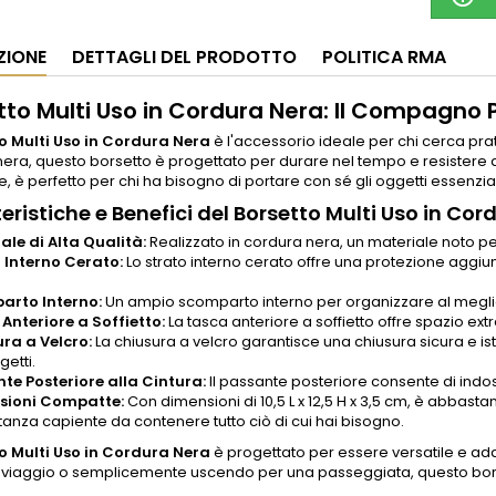
ZIONE
DETTAGLI DEL PRODOTTO
POLITICA RMA
tto Multi Uso in Cordura Nera: Il Compagno 
o Multi Uso in Cordura Nera
è l'accessorio ideale per chi cerca prati
era, questo borsetto è progettato per durare nel tempo e resistere a
e, è perfetto per chi ha bisogno di portare con sé gli oggetti essenzia
eristiche e Benefici del Borsetto Multi Uso in Cor
ale di Alta Qualità:
Realizzato in cordura nera, un materiale noto per
 Interno Cerato:
Lo strato interno cerato offre una protezione aggiun
arto Interno:
Un ampio scomparto interno per organizzare al meglio i
Anteriore a Soffietto:
La tasca anteriore a soffietto offre spazio extr
ra a Velcro:
La chiusura a velcro garantisce una chiusura sicura e 
getti.
te Posteriore alla Cintura:
Il passante posteriore consente di indoss
sioni Compatte:
Con dimensioni di 10,5 L x 12,5 H x 3,5 cm, è abbas
anza capiente da contenere tutto ciò di cui hai bisogno.
o Multi Uso in Cordura Nera
è progettato per essere versatile e ada
n viaggio o semplicemente uscendo per una passeggiata, questo borset