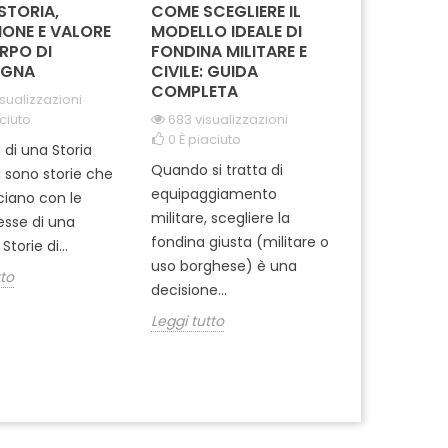
 STORIA,
COME SCEGLIERE IL
IN MISSION
IONE E VALORE
MODELLO IDEALE DI
REGGIMEN
RPO DI
FONDINA MILITARE E
CARABINIE
GNA
CIVILE: GUIDA
PARACADUT
COMPLETA
TUSCANIA
isualizzazioni
ciuto
683 visualizzazioni
2068 visua
0
È piaciuto
0
È piaciut
i di una Storia
Quando si tratta di
Ti sei mai m
i sono storie che
equipaggiamento
come si pre
cciano con le
militare, scegliere la
professionisti
tesse di una
fondina giusta (militare o
dell'Arma ? 
Storie di...
uso borghese) è una
del 1° Reggi
tto
decisione...
Leggi tutto
Leggi tutto