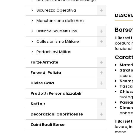
Sicurezza Operativa
DESCRI
Manutenzione delle Armi
Borse
Distintivi Scudetti Pins
Il
Borsett
Collezionismo Militare
cordura n
funzional
Portachiavi Militari
Caratt
Forze Armate
Materi
Strato
Forze di Polizia
sicuro.
Scomp
Divise Gala
Tasca 
Chiusu
Prodotti Personalizzabili
tuoi og
Passan
Softair
Dimen
abbast
Decorazioni Onorificenze
Il
Borsett
Zaini Bauli Borse
lavoro, i
mano.