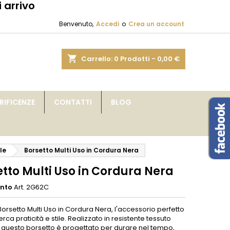
 arrivo
×
×
×
Benvenuto,
Accedi
o
Crea un account
sta
shopping_cart
Carrello:
0
Prodotti - 0,00 €
i
IFICENZE
CONTATTI
BLOG
i
le
Borsetto Multi Uso in Cordura Nera
tto Multi Uso in Cordura Nera
ento
Art. 2G62C
 Borsetto Multi Uso in Cordura Nera, l'accessorio perfetto
erca praticità e stile. Realizzato in resistente tessuto
 questo borsetto è progettato per durare nel tempo,