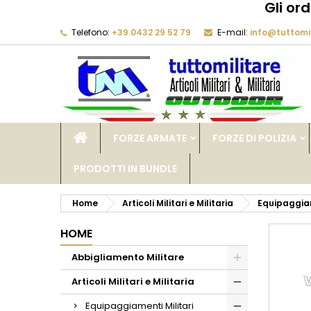
Gli or
Telefono:
+39.0432 29 52 79
E-mail:
info@tuttomil
M
C
A
add_circle_outline
De
No
dei
FORZE ARMATE
FORZE DI POLIZIA
PRODOTTI IN BUNDLE
Home
Articoli Militari e Militaria
Equipaggiam
HOME
Abbigliamento Militare
Articoli Militari e Militaria
Equipaggiamenti Militari