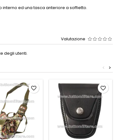
 interno ed una tasca anteriore a soffietto.
Valutazione
 degli utenti.
<
>
favorite_border
favorite_border