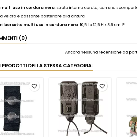
 multi uso in cordura nera
, strato interno cerato, con uno scomparto
a velcro e passante posteriore alla cintura.
ni
borsetto multi uso in cordura nera
: 10,5 L x 12,5 H x 3,5 cm. P
MENTI (0)
Ancora nessuna recensione da parte
RI PRODOTTI DELLA STESSA CATEGORIA:
favorite_border
favorite_border