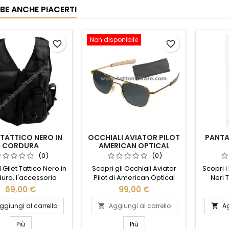
BE ANCHE PIACERTI
Non disponibile
favorite_border
favorite_border
 TATTICO NERO IN
OCCHIALI AVIATOR PILOT
PANTA
CORDURA
AMERICAN OPTICAL
EYEWEAR
(0)
(0)
l Gilet Tattico Nero in
Scopri gli Occhiali Aviator
Scopri i
ura, l'accessorio
Pilot di American Optical
Neri 
ale per chi cerca
Eyewear, un'icona di stile
unisce 
69,00 €
99,00 €
nalità e resistenza.
senza tempo. Progettati per
Realiz
izzato in robusto
chi ama l'eleganza
tess
ggiungi al carrello
Aggiungi al carrello
Ag


to Cordura, questo
classica, questi occhiali
pantalon
offre una protezione
offrono una combinazione
durata e
Più
Più