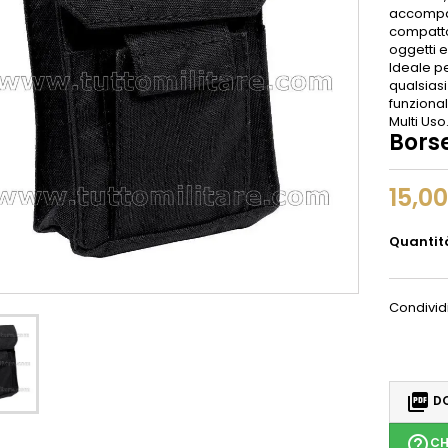
accompag
compatto 
oggetti 
Ideale pe
qualsiasi
funzional
Multi Uso
Borse
15,0
Quantit
Condivid

DO
help_outline
CH