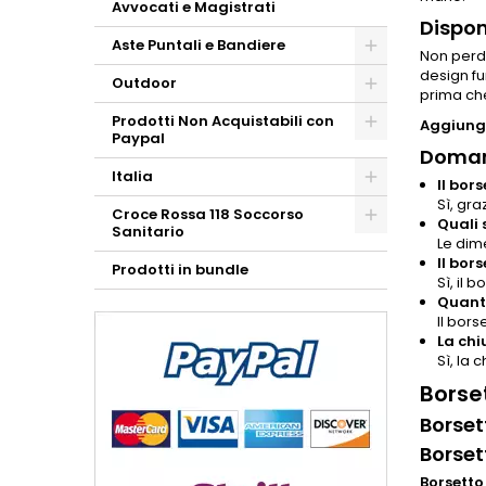
Avvocati e Magistrati
Dispon
Aste Puntali e Bandiere
Non perd
design fu
Outdoor
prima che
Prodotti Non Acquistabili con
Aggiungi
Paypal
Doman
Italia
Il bor
Sì, gra
Croce Rossa 118 Soccorso
Quali 
Sanitario
Le dime
Il bor
Prodotti in bundle
Sì, il 
Quanti
Il bors
La chi
Sì, la
Borse
Borset
Borset
Borsetto