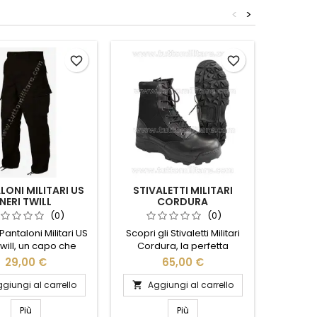
<
>
favorite_border
favorite_border
LONI MILITARI US
STIVALETTI MILITARI
FONDIN
NERI TWILL
CORDURA
CCH 8
VE
(0)
(0)
 Pantaloni Militari US
Scopri gli Stivaletti Militari
Sco
Twill, un capo che
Cordura, la perfetta
Concea
stile e funzionalità.
combinazione di resistenza
Polimero 
29,00 €
65,00 €
zati in resistente
e comfort. Realizzati con
soluzio
uto twill, questi
materiali di alta qualità,
cer
giungi al carrello
Aggiungi al carrello
Ag


i offrono comfort e
questi stivaletti offrono una
discrez
ccezionali. Il design
protezione eccezionale in
polimero
Più
Più