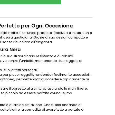
Perfetto per Ogni Occasione
cità e stile in un unico prodotto. Realizzato in resistente
ll'usura quotidiana. Grazie al suo design compatto e
li senza rinunciare all'eleganza.
dura Nera
 la sua straordinaria resistenza e durabilità.
tiva contro l'umidità, mantenendo i tuoi oggetti al
 tuoi effetti personali.
a per piccoli oggetti, rendendoli facilmente accessibili.
istantanea, permettendoti di accedere rapidamente ai
are il borsetto alla cintura, lasciando le mani libere.
tanza piccolo da essere portato ovunque, ma
tto a qualsiasi situazione. Che tu stia andando al
to ti offre la comodità di avere tutto a portata di