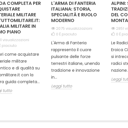
DA COMPLETA PER
L'ARMA DI FANTERIA
ALPINI:
UISTARE
ITALIANA: STORIA,
TRADIZ
ERIALE MILITARE
SPECIALITÀ E RUOLO
DEL CO
TUTTOMILITARE.IT:
MODERNO
MONTA
TALIA MILITARE IN
2075 visualizzazioni
2851 v
MO PIANO
0
È piaciuto
0
È pia
11 visualizzazioni
L'Arma di Fanteria
Le Radic
È piaciuto
rappresenta il cuore
Eroica C
ri come acquistare
pulsante delle forze
si intre
riale militare
terrestri italiane, unendo
radici s
ntico e di qualità su
tradizione e innovazione
nazione. 
omilitare.it con la
in...
Leggi tu
ra guida completa...
Leggi tutto
i tutto