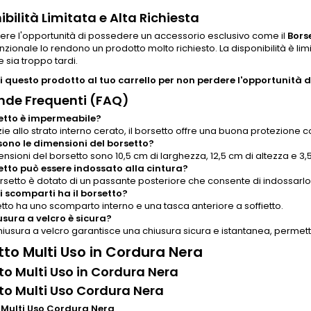
ibilità Limitata e Alta Richiesta
ere l'opportunità di possedere un accessorio esclusivo come il
Bors
nzionale lo rendono un prodotto molto richiesto. La disponibilità è limi
 sia troppo tardi.
 questo prodotto al tuo carrello per non perdere l'opportunità di
de Frequenti (FAQ)
setto è impermeabile?
zie allo strato interno cerato, il borsetto offre una buona protezione co
sono le dimensioni del borsetto?
nsioni del borsetto sono 10,5 cm di larghezza, 12,5 cm di altezza e 3,
setto può essere indossato alla cintura?
borsetto è dotato di un passante posteriore che consente di indossarlo 
 scomparti ha il borsetto?
etto ha uno scomparto interno e una tasca anteriore a soffietto.
usura a velcro è sicura?
 chiusura a velcro garantisce una chiusura sicura e istantanea, permet
tto Multi Uso in Cordura Nera
to Multi Uso in Cordura Nera
to Multi Uso Cordura Nera
 Multi Uso Cordura Nera