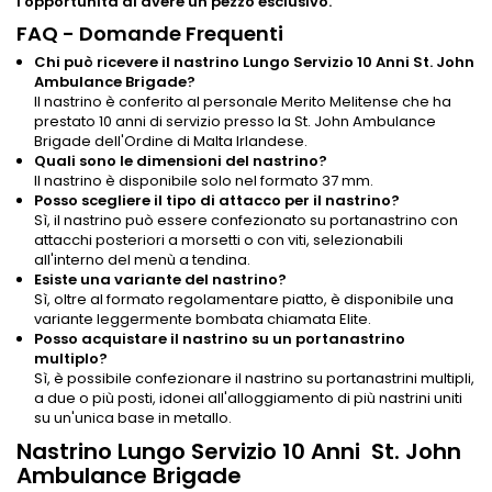
l'opportunità di avere un pezzo esclusivo.
FAQ - Domande Frequenti
Chi può ricevere il nastrino Lungo Servizio 10 Anni St. John
Ambulance Brigade?
Il nastrino è conferito al personale Merito Melitense che ha
prestato 10 anni di servizio presso la St. John Ambulance
Brigade dell'Ordine di Malta Irlandese.
Quali sono le dimensioni del nastrino?
Il nastrino è disponibile solo nel formato 37 mm.
Posso scegliere il tipo di attacco per il nastrino?
Sì, il nastrino può essere confezionato su portanastrino con
attacchi posteriori a morsetti o con viti, selezionabili
all'interno del menù a tendina.
Esiste una variante del nastrino?
Sì, oltre al formato regolamentare piatto, è disponibile una
variante leggermente bombata chiamata Elite.
Posso acquistare il nastrino su un portanastrino
multiplo?
Sì, è possibile confezionare il nastrino su portanastrini multipli,
a due o più posti, idonei all'alloggiamento di più nastrini uniti
su un'unica base in metallo.
Nastrino Lungo Servizio 10 Anni St. John
Ambulance Brigade