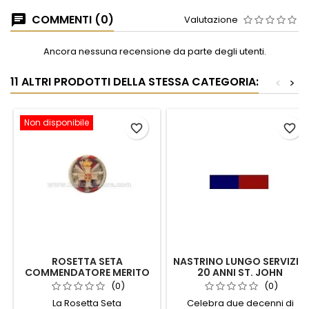
COMMENTI (0)
Valutazione
Ancora nessuna recensione da parte degli utenti.
11 ALTRI PRODOTTI DELLA STESSA CATEGORIA:
<
>
Non disponibile
favorite_border
favorite_border
ROSETTA SETA
NASTRINO LUNGO SERVIZIO
COMMENDATORE MERITO
20 ANNI ST. JOHN
MELITENSE CIVILE
AMBULANCE BRIGADE
(0)
(0)
La Rosetta Seta
Celebra due decenni di