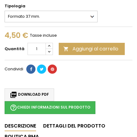
Tipologia
4,50 €
Tasse incluse
Aggiungi al carrello
Quantità

Condividi

DOWNLOAD PDF
help_outline
CHIEDI INFORMAZIONI SUL PRODOTTO
DESCRIZIONE
DETTAGLI DEL PRODOTTO
POLITICA RMA