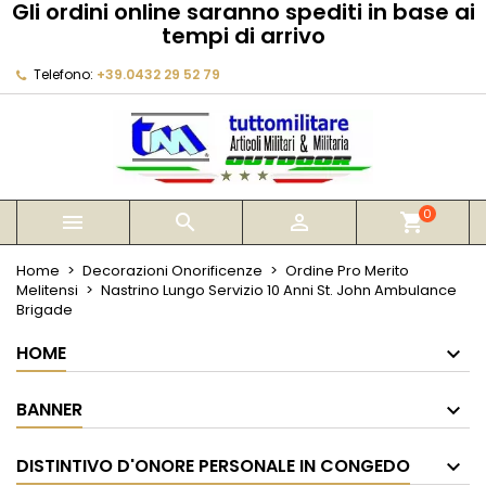
Gli ordini online saranno spediti in base ai
×
×
×
tempi di arrivo
My wishlists
Crea lista dei desideri
Accedi
Telefono:
+39.0432 29 52 79
Create new list
add_circle_outline
Devi avere effettuato l'accesso per salvare dei
Nome lista dei desideri
prodotti nella tua lista dei desideri.
Annulla
Accedi
Annulla
Crea lista dei desideri
0



shopping_cart
Home
Decorazioni Onorificenze
Ordine Pro Merito
Melitensi
Nastrino Lungo Servizio 10 Anni St. John Ambulance
Brigade
HOME
BANNER
DISTINTIVO D'ONORE PERSONALE IN CONGEDO