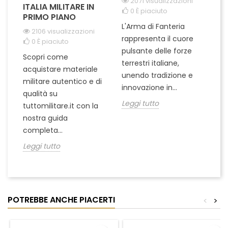
2071 visualizzazioni
ITALIA MILITARE IN
0
È piaciuto
PRIMO PIANO
L'Arma di Fanteria
Le
2106 visualizzazioni
rappresenta il cuore
Er
0
È piaciuto
pulsante delle forze
ch
Scopri come
terrestri italiane,
le
acquistare materiale
unendo tradizione e
na
militare autentico e di
innovazione in...
Le
qualità su
Leggi tutto
tuttomilitare.it con la
nostra guida
completa...
Leggi tutto
POTREBBE ANCHE PIACERTI
<
>