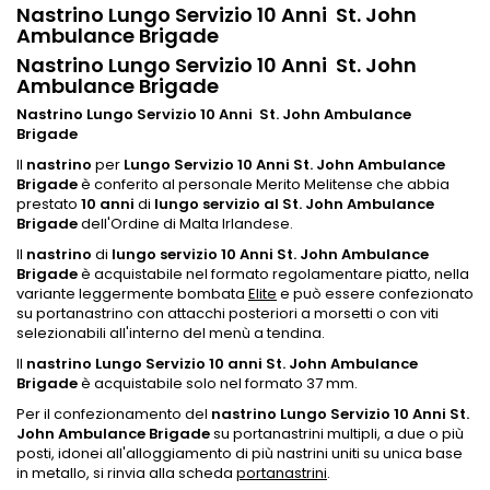
Nastrino Lungo Servizio 10 Anni St. John
Ambulance Brigade
Nastrino Lungo Servizio 10 Anni St. John
Ambulance Brigade
Nastrino Lungo Servizio 10 Anni St. John Ambulance
Brigade
Il
nastrino
per
Lungo Servizio 10 Anni St. John Ambulance
Brigade
è conferito al personale Merito Melitense che abbia
prestato
10 anni
di
lungo servizio al St. John Ambulance
Brigade
dell'Ordine di Malta Irlandese.
Il
nastrino
di
lungo servizio 10 Anni St. John Ambulance
Brigade
è acquistabile nel formato regolamentare piatto, nella
variante leggermente bombata
Elite
e può essere confezionato
su portanastrino con attacchi posteriori a morsetti o con viti
selezionabili all'interno del menù a tendina.
Il
nastrino Lungo Servizio 10 anni St. John Ambulance
Brigade
è acquistabile solo nel formato 37 mm.
Per il confezionamento del
nastrino Lungo Servizio 10 Anni St.
John Ambulance Brigade
su portanastrini multipli, a due o più
posti, idonei all'alloggiamento di più nastrini uniti su unica base
in metallo, si rinvia alla scheda
portanastrini
.