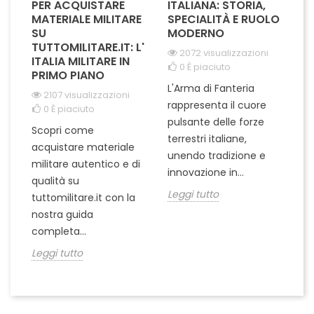
PER ACQUISTARE
ITALIANA: STORIA,
T
MATERIALE MILITARE
SPECIALITÀ E RUOLO
V
SU
MODERNO
D
TUTTOMILITARE.IT: L'
2072 visualizzazioni
ITALIA MILITARE IN
0
È piaciuto
PRIMO PIANO
L'Arma di Fanteria
Le
2107 visualizzazioni
rappresenta il cuore
Er
0
È piaciuto
pulsante delle forze
ch
Scopri come
terrestri italiane,
le
acquistare materiale
unendo tradizione e
na
militare autentico e di
innovazione in...
Le
qualità su
Leggi tutto
tuttomilitare.it con la
nostra guida
completa...
Leggi tutto