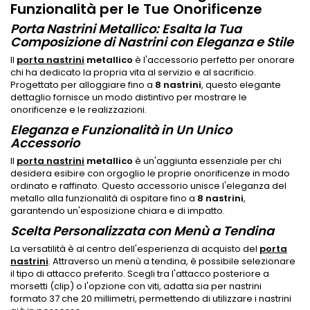
Funzionalità per le Tue Onorificenze
Porta Nastrini Metallico: Esalta la Tua
Composizione di Nastrini con Eleganza e Stile
Il
porta nastrini
metallico
è l'accessorio perfetto per onorare
chi ha dedicato la propria vita al servizio e al sacrificio.
Progettato per alloggiare fino a
8 nastrini
, questo elegante
dettaglio fornisce un modo distintivo per mostrare le
onorificenze e le realizzazioni.
Eleganza e Funzionalità in Un Unico
Accessorio
Il
porta nastrini
metallico
è un'aggiunta essenziale per chi
desidera esibire con orgoglio le proprie onorificenze in modo
ordinato e raffinato. Questo accessorio unisce l'eleganza del
metallo alla funzionalità di ospitare fino a
8 nastrini
,
garantendo un'esposizione chiara e di impatto.
Scelta Personalizzata con Menù a Tendina
La versatilità è al centro dell'esperienza di acquisto del
porta
nastrini
. Attraverso un menù a tendina, è possibile selezionare
il tipo di attacco preferito. Scegli tra l'attacco posteriore a
morsetti (clip) o l'opzione con viti, adatta sia per nastrini
formato 37 che 20 millimetri, permettendo di utilizzare i nastrini