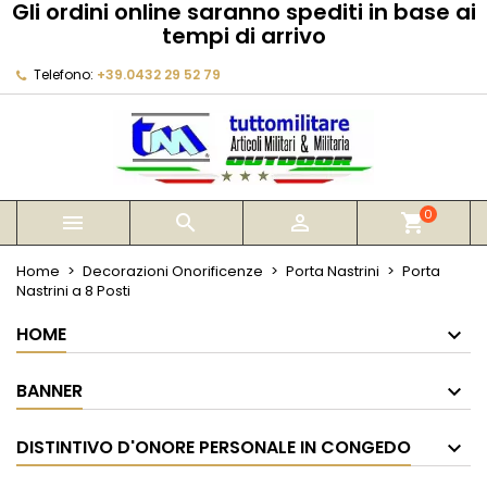
Gli ordini online saranno spediti in base ai
×
×
×
tempi di arrivo
My wishlists
Crea lista dei desideri
Accedi
Telefono:
+39.0432 29 52 79
Create new list
add_circle_outline
Devi avere effettuato l'accesso per salvare dei
Nome lista dei desideri
prodotti nella tua lista dei desideri.
Annulla
Accedi
Annulla
Crea lista dei desideri
0



shopping_cart
Home
Decorazioni Onorificenze
Porta Nastrini
Porta
Nastrini a 8 Posti
HOME
BANNER
DISTINTIVO D'ONORE PERSONALE IN CONGEDO