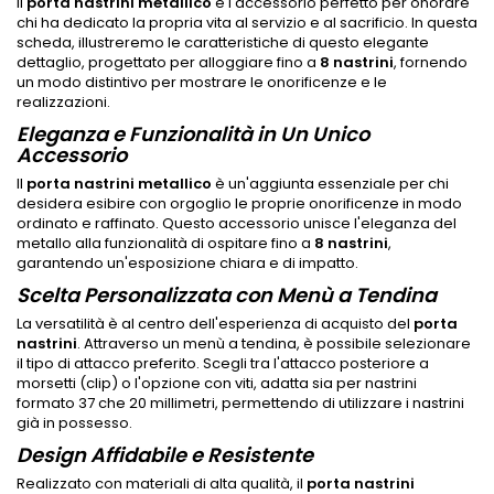
Il
porta nastrini metallico
è l'accessorio perfetto per onorare
chi ha dedicato la propria vita al servizio e al sacrificio. In questa
scheda, illustreremo le caratteristiche di questo elegante
dettaglio, progettato per alloggiare fino a
8 nastrini
, fornendo
un modo distintivo per mostrare le onorificenze e le
realizzazioni.
Eleganza e Funzionalità in Un Unico
Accessorio
Il
porta nastrini metallico
è un'aggiunta essenziale per chi
desidera esibire con orgoglio le proprie onorificenze in modo
ordinato e raffinato. Questo accessorio unisce l'eleganza del
metallo alla funzionalità di ospitare fino a
8 nastrini
,
garantendo un'esposizione chiara e di impatto.
Scelta Personalizzata con Menù a Tendina
La versatilità è al centro dell'esperienza di acquisto del
porta
nastrini
. Attraverso un menù a tendina, è possibile selezionare
il tipo di attacco preferito. Scegli tra l'attacco posteriore a
morsetti (clip) o l'opzione con viti, adatta sia per nastrini
formato 37 che 20 millimetri, permettendo di utilizzare i nastrini
già in possesso.
Design Affidabile e Resistente
Realizzato con materiali di alta qualità, il
porta nastrini