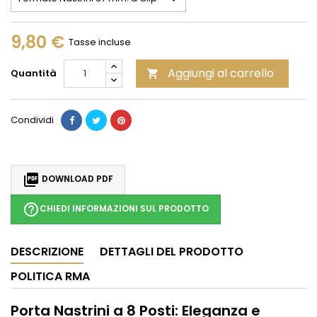
9,80 €
Tasse incluse
Aggiungi al carrello
Quantità

Condividi

DOWNLOAD PDF
help_outline
CHIEDI INFORMAZIONI SUL PRODOTTO
DESCRIZIONE
DETTAGLI DEL PRODOTTO
POLITICA RMA
Porta Nastrini a 8 Posti: Eleganza e