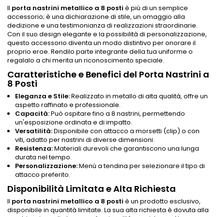
Il
porta nastrini metallico a 8 posti
è più di un semplice
accessorio; è una dichiarazione di stile, un omaggio alla
dedizione e una testimonianza di realizzazioni straordinarie.
Con il suo design elegante e la possibilità di personalizzazione,
questo accessorio diventa un modo distintivo per onorare il
proprio eroe. Rendilo parte integrante della tua uniforme o
regalalo a chi merita un riconoscimento speciale.
Caratteristiche e Benefici del Porta Nastrini a
8 Posti
Eleganza e Stile:
Realizzato in metallo di alta qualità, offre un
aspetto raffinato e professionale.
Capacità:
Può ospitare fino a 8 nastrini, permettendo
un'esposizione ordinata e di impatto.
Versatilità:
Disponibile con attacco a morsetti (clip) o con
viti, adatto per nastrini di diverse dimensioni.
Resistenza:
Materiali durevoli che garantiscono una lunga
durata nel tempo.
Personalizzazione:
Menù a tendina per selezionare il tipo di
attacco preferito.
Disponibilità Limitata e Alta Richiesta
Il
porta nastrini metallico a 8 posti
è un prodotto esclusivo,
disponibile in quantità limitate. La sua alta richiesta è dovuta alla