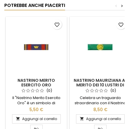
POTREBBE ANCHE PIACERTI
<
>
favorite_border
favorite_border
NASTRINO MERITO
NASTRINO MAURIZIANA AL
ESERCITO ORO
MERITO DEI 10 LUSTRI DI
CARRIERA MILITARE
(0)
(0)
Il "Nastrino Merito Esercito
Celebra un traguardo
Oro" è un simbolo di
straordinario con il Nastrino
eccellenza e dedizione,
Mauriziana al Merito dei 10
5,50 €
8,50 €
progettato per onorare il
lustri di carriera militare.
servizio straordinario
Questo distintivo onora 50
Aggiungi al carrello
Aggiungi al carrello


all'interno delle forze armate.
anni di dedizione e servizio
Realizzato con materiali di
impeccabile nelle forze