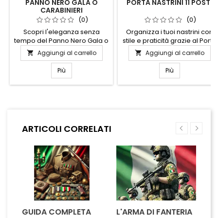
PANNO NERO GALA O
PORTA NASTRINI 11 POSTI
CARABINIERI
(0)
(0)
Scopri l'eleganza senza
Organizza i tuoi nastrini con
tempo del Panno Nero Gala o
stile e praticità grazie al Porta
Carabinieri, un tessuto di
Nastrini 11 Posti. Questo
Aggiungi al carrello
Aggiungi al carrello


qualità superiore che unisce
elegante supporto è
tradizione e raffinatezza.
progettato per tenere in
Più
Più
Perfetto per confezionare
ordine fino a undici nastrini,
abiti formali e uniformi,
rendendo facile trovare
questo panno offre una
quello giusto al momento
texture morbida e resistente,
giusto. Realizzato con
garantendo comfort e durata
materiali di alta qualità, si
nel tempo. Il suo colore nero
adatta perfettamente a
ARTICOLI CORRELATI
intenso dona un aspetto
qualsiasi ambiente, dal
sofisticato e professionale,
laboratorio creativo alla
ideale...
stanza dei...
GUIDA COMPLETA
L'ARMA DI FANTERIA
A