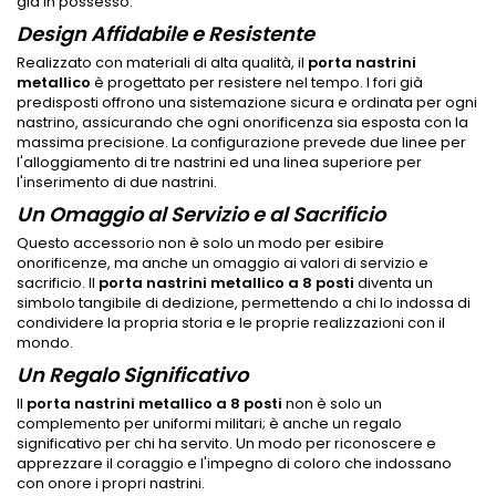
già in possesso.
Design Affidabile e Resistente
Realizzato con materiali di alta qualità, il
porta nastrini
metallico
è progettato per resistere nel tempo. I fori già
predisposti offrono una sistemazione sicura e ordinata per ogni
nastrino, assicurando che ogni onorificenza sia esposta con la
massima precisione. La configurazione prevede due linee per
l'alloggiamento di tre nastrini ed una linea superiore per
l'inserimento di due nastrini.
Un Omaggio al Servizio e al Sacrificio
Questo accessorio non è solo un modo per esibire
onorificenze, ma anche un omaggio ai valori di servizio e
sacrificio. Il
porta nastrini metallico a 8 posti
diventa un
simbolo tangibile di dedizione, permettendo a chi lo indossa di
condividere la propria storia e le proprie realizzazioni con il
mondo.
Un Regalo Significativo
Il
porta nastrini metallico a 8 posti
non è solo un
complemento per uniformi militari; è anche un regalo
significativo per chi ha servito. Un modo per riconoscere e
apprezzare il coraggio e l'impegno di coloro che indossano
con onore i propri nastrini.