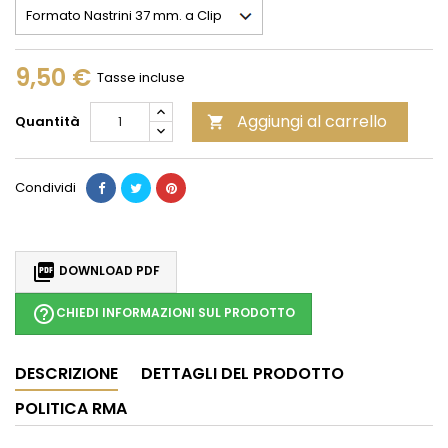
9,50 €
Tasse incluse
Aggiungi al carrello
Quantità

Condividi

DOWNLOAD PDF
help_outline
CHIEDI INFORMAZIONI SUL PRODOTTO
DESCRIZIONE
DETTAGLI DEL PRODOTTO
POLITICA RMA