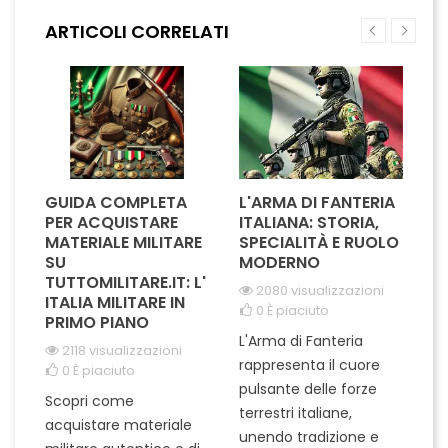
offre cinque scomparti
design compatto e moderno
ARTICOLI CORRELATI
spaziosi per tenere i tuoi
si adatta perfettamente a
nastri sempre a portata di...
qualsiasi spazio di...
GUIDA COMPLETA
L'ARMA DI FANTERIA
A
PER ACQUISTARE
ITALIANA: STORIA,
T
MATERIALE MILITARE
SPECIALITÀ E RUOLO
V
SU
MODERNO
D
TUTTOMILITARE.IT: L'
2080 visualizzazioni
ITALIA MILITARE IN
0
È piaciuto
PRIMO PIANO
L'Arma di Fanteria
Le
2118 visualizzazioni
rappresenta il cuore
Er
0
È piaciuto
pulsante delle forze
ch
Scopri come
terrestri italiane,
le
acquistare materiale
unendo tradizione e
na