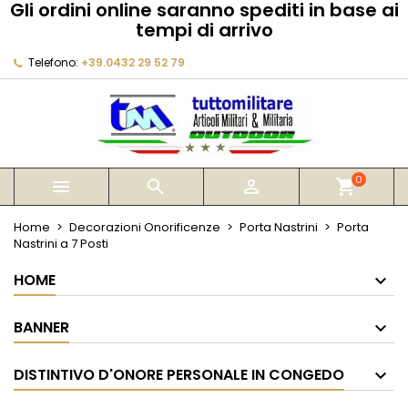
Gli ordini online saranno spediti in base ai
×
×
×
tempi di arrivo
My wishlists
Crea lista dei desideri
Accedi
Telefono:
+39.0432 29 52 79
Create new list
add_circle_outline
Devi avere effettuato l'accesso per salvare dei
Nome lista dei desideri
prodotti nella tua lista dei desideri.
Annulla
Accedi
Annulla
Crea lista dei desideri
0



shopping_cart
Home
Decorazioni Onorificenze
Porta Nastrini
Porta
Nastrini a 7 Posti
HOME
BANNER
DISTINTIVO D'ONORE PERSONALE IN CONGEDO