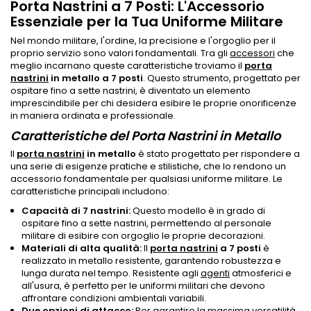
Porta Nastrini a 7 Posti: L'Accessorio
Essenziale per la Tua Uniforme Militare
Nel mondo militare, l'ordine, la precisione e l'orgoglio per il
proprio servizio sono valori fondamentali. Tra gli
accessori
che
meglio incarnano queste caratteristiche troviamo il
porta
nastrini
in metallo a 7 posti
. Questo strumento, progettato per
ospitare fino a sette nastrini, è diventato un elemento
imprescindibile per chi desidera esibire le proprie onorificenze
in maniera ordinata e professionale.
Caratteristiche del Porta Nastrini in Metallo
Il
porta nastrini
in metallo
è stato progettato per rispondere a
una serie di esigenze pratiche e stilistiche, che lo rendono un
accessorio fondamentale per qualsiasi uniforme militare. Le
caratteristiche principali includono:
Capacità di 7 nastrini:
Questo modello è in grado di
ospitare fino a sette nastrini, permettendo al personale
militare di esibire con orgoglio le proprie decorazioni.
Materiali di alta qualità:
Il
porta nastrini
a 7 posti
è
realizzato in metallo resistente, garantendo robustezza e
lunga durata nel tempo. Resistente agli
agenti
atmosferici e
all'usura, è perfetto per le uniformi militari che devono
affrontare condizioni ambientali variabili.
Due opzioni di attacco:
Per garantire la massima versatilità,