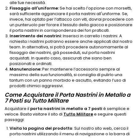
alle tue necessità.
Fissaggio all'uniforme:
Se hai scelto l’opzione con morsetti,
sarà sufficiente agganciare il porta nastrini all'uniforme. Se,
invece, hai optato per l’attacco con viti, dovrai procedere con
un punteruolo per forare il tessuto della giacca e posizionare
il porta nastrini in corrispondenza dei fori praticati.
Inserimento dei nastrini:
Inserisci in carrello i nastrini. A
richiesta i nastrini potranno essere anche applicati dal nostro
team. In alternativa, si potrà procedere autonomamente al
fissaggio dei nastrini, già posseduti, sul porta nastrini
acquistati. In questo caso, assicurati che siano ben
posizionati e ordinati.
Manutenzione:
Per mantenere l’accessorio sempre al
massimo della sua funzionalità, si consiglia di pulirlo una
tantum con un panno morbido e asciutto, evitando l’uso di
prodotti chimici aggressivi.
Come Acquistare il Porta Nastrini in Metallo a
7 Posti su Tutto Militare
Acquistare il
porta nastrini in metallo a 7 posti
è semplice e
veloce. Basta visitare il sito di
Tutto Militare
e seguire questi
passaggi:
Visita la pagina del prodotto
: Sul nostro sito web, cerca il
porta nastrini utilizzando il menu di navigazione o la barra di