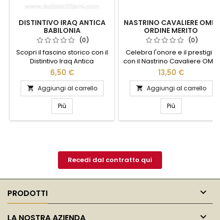
DISTINTIVO IRAQ ANTICA
NASTRINO CAVALIERE OMRI
BABILONIA
ORDINE MERITO
REPUBBLICA DAL 2001
(0)
(0)
Scopri il fascino storico con il
Celebra l'onore e il prestigio
Distintivo Iraq Antica
con il Nastrino Cavaliere OMRI
Babilonia. Questo pezzo
dell'Ordine al Merito della
6,50 €
13,50 €
unico cattura l'essenza di una
Repubblica Italiana, dal 2001.
delle civiltà più affascinanti
Questo distintivo elegante
Aggiungi al carrello
Aggiungi al carrello


del mondo antico. Realizzato
rappresenta un simbolo di
con cura, il distintivo presenta
riconoscimento per coloro
Più
Più
dettagli intricati che
che hanno dimostrato
richiamano l'arte e
eccezionale dedizione e
l'architettura babilonese.
servizio alla nazione.
Perfetto per collezionisti e
Realizzato con materiali di
appassionati di storia, è un
alta qualità, il nastrino è
simbolo di cultura e...
perfetto per essere
Recedi dal contratto qui
indossato con...

PRODOTTI

LA NOSTRA AZIENDA