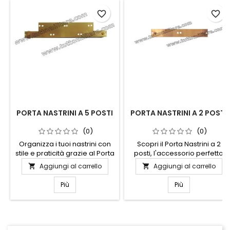
favorite_border
favorite_border
PORTA NASTRINI A 5 POSTI
PORTA NASTRINI A 2 POSTI
(0)
(0)
Organizza i tuoi nastrini con
Scopri il Porta Nastrini a 2
stile e praticità grazie al Porta
posti, l'accessorio perfetto
Nastrini a 5 posti. Questo
per organizzare i tuoi nastri
Aggiungi al carrello
Aggiungi al carrello


elegante accessorio è
con stile ed efficienza.
perfetto per chi ama il fai-
Realizzato con materiali di
Più
Più
da-te e desidera mantenere
alta qualità, questo porta
il proprio spazio di lavoro
nastrini offre due scomparti
ordinato e funzionale.
spaziosi per tenere i tuoi
Realizzato con materiali di
nastri sempre a portata di
alta qualità, il porta nastrini
mano e senza grovigli. Il suo