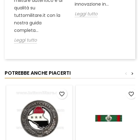
militare autentico e di
innovazione in...
Le
qualità su
Leggi tutto
tuttomilitare.it con la
nostra guida
completa...
Leggi tutto
POTREBBE ANCHE PIACERTI
<
>
favorite_border
favorite_border