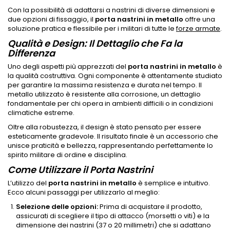
Con la possibilità di adattarsi a nastrini di diverse dimensioni e
due opzioni di fissaggio, il
porta nastrini in metallo
offre una
soluzione pratica e flessibile per i militari di tutte le
forze armate
.
Qualità e Design: Il Dettaglio che Fa la
Differenza
Uno degli aspetti più apprezzati del
porta nastrini in metallo
è
la qualità costruttiva. Ogni componente è attentamente studiato
per garantire la massima resistenza e durata nel tempo. Il
metallo utilizzato è resistente alla corrosione, un dettaglio
fondamentale per chi opera in ambienti difficili o in condizioni
climatiche estreme.
Oltre alla robustezza, il design è stato pensato per essere
esteticamente gradevole. Il risultato finale è un accessorio che
unisce praticità e bellezza, rappresentando perfettamente lo
spirito militare di ordine e disciplina.
Come Utilizzare il Porta Nastrini
L’utilizzo del
porta nastrini in metallo
è semplice e intuitivo.
Ecco alcuni passaggi per utilizzarlo al meglio:
Selezione delle opzioni:
Prima di acquistare il prodotto,
assicurati di scegliere il tipo di attacco (morsetti o viti) e la
dimensione dei nastrini (37 o 20 millimetri) che si adattano