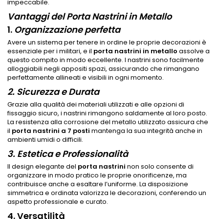
impeccabile.
Vantaggi del Porta Nastrini in Metallo
1.
Organizzazione perfetta
Avere un sistema per tenere in ordine le proprie decorazioni è
essenziale per i militari, e il
porta nastrini in metallo
assolve a
questo compito in modo eccellente. I nastrini sono facilmente
alloggiabili negli appositi spazi, assicurando che rimangano
perfettamente allineati e visibili in ogni momento.
2. Sicurezza e Durata
Grazie alla qualità dei materiali utilizzati e alle opzioni di
fissaggio sicuro, i nastrini rimangono saldamente al loro posto.
La resistenza alla corrosione del metallo utilizzato assicura che
il
porta nastrini a 7 posti
mantenga la sua integrità anche in
ambienti umidi o difficili.
3. Estetica e Professionalità
Il design elegante del
porta nastrini
non solo consente di
organizzare in modo pratico le proprie onorificenze, ma
contribuisce anche a esaltare l’uniforme. La disposizione
simmetrica e ordinata valorizza le decorazioni, conferendo un
aspetto professionale e curato.
4.
Versatilità