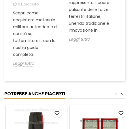
rappresenta il cuore
Er
0
È piaciuto
pulsante delle forze
ch
Scopri come
terrestri italiane,
le
acquistare materiale
unendo tradizione e
na
militare autentico e di
innovazione in...
Le
qualità su
Leggi tutto
tuttomilitare.it con la
nostra guida
completa...
Leggi tutto
POTREBBE ANCHE PIACERTI
<
>
favorite_border
favorite_border