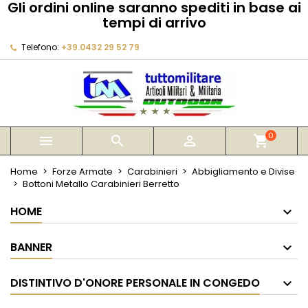
Gli ordini online saranno spediti in base ai
×
×
×
tempi di arrivo
My wishlists
Crea lista dei desideri
Accedi
Telefono:
+39.0432 29 52 79
Create new list
add_circle_outline
Devi avere effettuato l'accesso per salvare dei
Nome lista dei desideri
prodotti nella tua lista dei desideri.
Annulla
Accedi
Annulla
Crea lista dei desideri
0



shopping_cart
Home
Forze Armate
Carabinieri
Abbigliamento e Divise
Bottoni Metallo Carabinieri Berretto
HOME
BANNER
DISTINTIVO D'ONORE PERSONALE IN CONGEDO