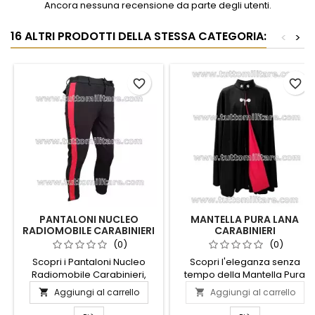
Ancora nessuna recensione da parte degli utenti.
16 ALTRI PRODOTTI DELLA STESSA CATEGORIA:
<
>
favorite_border
favorite_border
PANTALONI NUCLEO
MANTELLA PURA LANA
RADIOMOBILE CARABINIERI
CARABINIERI
(0)
(0)
Scopri i Pantaloni Nucleo
Scopri l'eleganza senza
Radiomobile Carabinieri,
tempo della Mantella Pura
progettati per offrire comfort
Lana Carabinieri, un capo
Aggiungi al carrello
Aggiungi al carrello


e funzionalità in ogni
iconico che unisce tradizione
situazione. Realizzati con
e stile. Realizzata con lana di