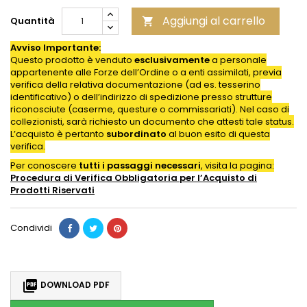
Aggiungi al carrello
Quantità

Avviso Importante:
Questo prodotto è venduto
esclusivamente
a personale
appartenente alle Forze dell’Ordine o a enti assimilati, previa
verifica della relativa documentazione (ad es. tesserino
identificativo) o dell’indirizzo di spedizione presso strutture
riconosciute (caserme, questure o commissariati). Nel caso di
collezionisti, sarà richiesto un documento che attesti tale status.
L’acquisto è pertanto
subordinato
al buon esito di questa
verifica.
Per conoscere
tutti i passaggi necessari
, visita la pagina:
Procedura di Verifica Obbligatoria per l’Acquisto di
Prodotti
Riservati
Condividi

DOWNLOAD PDF