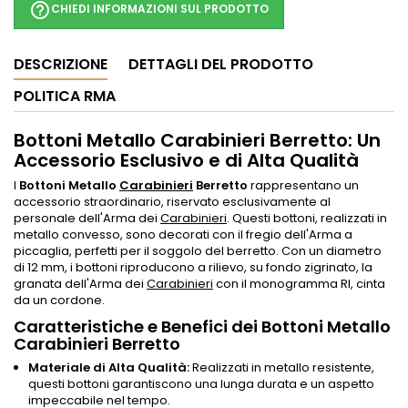
help_outline
CHIEDI INFORMAZIONI SUL PRODOTTO
DESCRIZIONE
DETTAGLI DEL PRODOTTO
POLITICA RMA
Bottoni Metallo Carabinieri Berretto: Un
Accessorio Esclusivo e di Alta Qualità
I
Bottoni Metallo
Carabinieri
Berretto
rappresentano un
accessorio straordinario, riservato esclusivamente al
personale dell'Arma dei
Carabinieri
. Questi bottoni, realizzati in
metallo convesso, sono decorati con il fregio dell'Arma a
piccaglia, perfetti per il soggolo del berretto. Con un diametro
di 12 mm, i bottoni riproducono a rilievo, su fondo zigrinato, la
granata dell'Arma dei
Carabinieri
con il monogramma RI, cinta
da un cordone.
Caratteristiche e Benefici dei Bottoni Metallo
Carabinieri Berretto
Materiale di Alta Qualità:
Realizzati in metallo resistente,
questi bottoni garantiscono una lunga durata e un aspetto
impeccabile nel tempo.