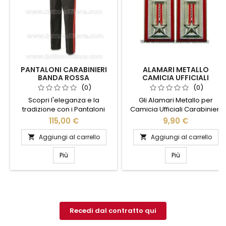
PANTALONI CARABINIERI
ALAMARI METALLO
BANDA ROSSA
CAMICIA UFFICIALI
CARABINIERI
(0)
(0)
Scopri l'eleganza e la
Gli Alamari Metallo per
tradizione con i Pantaloni
Camicia Ufficiali Carabinieri
Carabinieri Banda Rossa.
sono un simbolo di prestigio
115,00 €
9,90 €
Realizzati con materiali di alta
e tradizione. Realizzati con
qualità, questi pantaloni
materiali di alta qualità,
Aggiungi al carrello
Aggiungi al carrello


offrono un comfort
questi alamari aggiungono
eccezionale e una vestibilità
un tocco di eleganza e
Più
Più
impeccabile. La caratteristica
autorità alla divisa ufficiale. Il
banda rossa laterale
design raffinato e la finitura
aggiunge un tocco distintivo
impeccabile li rendono un
e iconico, rendendoli perfetti
accessorio essenziale per
per chi cerca uno stile
chi desidera rappresentare
classico e autorevole. Ideali
con orgoglio l'Arma dei...
Recedi dal contratto qui
per...