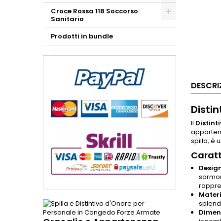
Croce Rossa 118 Soccorso
Sanitario
Prodotti in bundle
DESCRI
Disti
Il
Distint
appartene
spilla, è
Caratt
Design
sormon
rappre
Materi
splend
Dimens