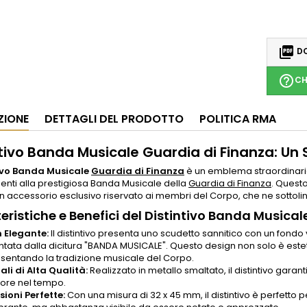

DO
help_outline
CH
ZIONE
DETTAGLI DEL PRODOTTO
POLITICA RMA
ntivo Banda Musicale Guardia di Finanza: Un 
ivo Banda Musicale
Guardia di Finanza
è un emblema straordinario
nti alla prestigiosa Banda Musicale della
Guardia di Finanza
. Questo
 un accessorio esclusivo riservato ai membri del Corpo, che ne sottol
eristiche e Benefici del Distintivo Banda Musica
 Elegante:
Il distintivo presenta uno scudetto sannitico con un fondo 
tata dalla dicitura "BANDA MUSICALE". Questo design non solo è es
sentando la tradizione musicale del Corpo.
ali di Alta Qualità:
Realizzato in metallo smaltato, il distintivo garan
ore nel tempo.
ioni Perfette:
Con una misura di 32 x 45 mm, il distintivo è perfetto 