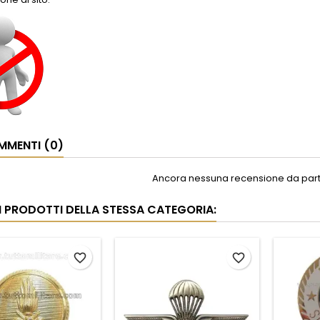
MENTI (0)
Ancora nessuna recensione da parte
RI PRODOTTI DELLA STESSA CATEGORIA:
favorite_border
favorite_border