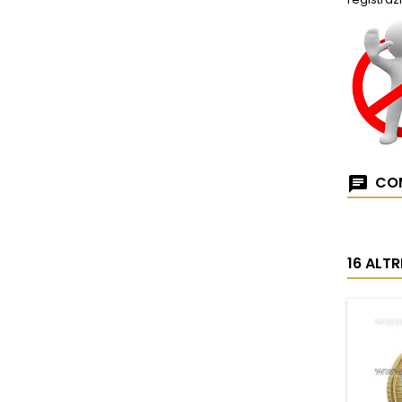
COM
16 ALT