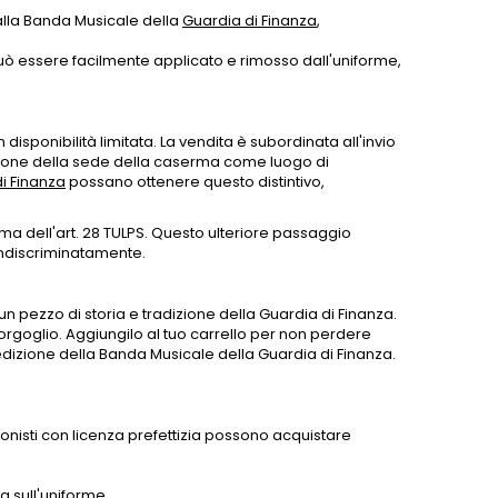
alla Banda Musicale della
Guardia di Finanza
,
o può essere facilmente applicato e rimosso dall'uniforme,
disponibilità limitata. La vendita è subordinata all'invio
zione della sede della caserma come luogo di
i Finanza
possano ottenere questo distintivo,
orma dell'art. 28 TULPS. Questo ulteriore passaggio
 indiscriminatamente.
un pezzo di storia e tradizione della Guardia di Finanza.
rgoglio. Aggiungilo al tuo carrello per non perdere
edizione della Banda Musicale della Guardia di Finanza.
ionisti con licenza prefettizia possono acquistare
a sull'uniforme.