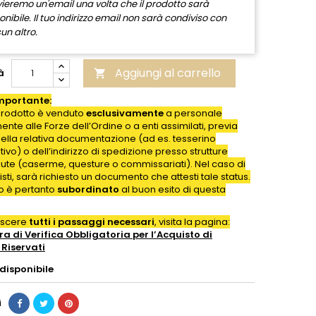
nvieremo un'email una volta che il prodotto sarà
onibile. Il tuo indirizzo email non sarà condiviso con
un altro.
Aggiungi al carrello
à

mportante:
rodotto è venduto
esclusivamente
a personale
nte alle Forze dell’Ordine o a enti assimilati, previa
della relativa documentazione (ad es. tesserino
ativo) o dell’indirizzo di spedizione presso strutture
iute (caserme, questure o commissariati). Nel caso di
isti, sarà richiesto un documento che attesti tale status.
to è pertanto
subordinato
al buon esito di questa
oscere
tutti i passaggi necessari
, visita la pagina:
a di Verifica Obbligatoria per l’Acquisto di
Riservati
disponibile
i