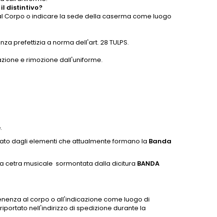
l distintivo?
al Corpo o indicare la sede della caserma come luogo
enza prefettizia a norma dell'art. 28 TULPS.
cazione e rimozione dall'uniforme.
e
.
ato dagli elementi che attualmente formano la
Banda
lla cetra musicale sormontata dalla dicitura
BANDA
tenenza al corpo o all'indicazione come luogo di
portato nell'indirizzo di spedizione durante la