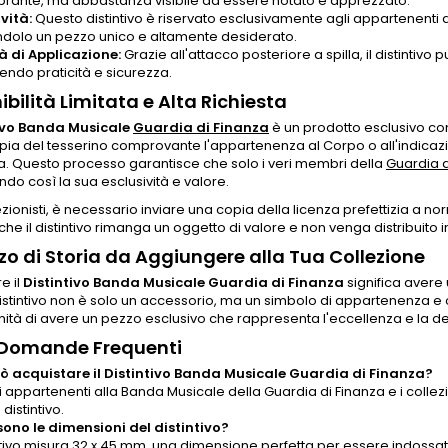
rante, ma abbastanza visibile da essere notato e apprezzato.
vità:
Questo distintivo è riservato esclusivamente agli appartenenti 
dolo un pezzo unico e altamente desiderato.
tà di Applicazione:
Grazie all'attacco posteriore a spilla, il distintiv
endo praticità e sicurezza.
ibilità Limitata e Alta Richiesta
ivo Banda Musicale
Guardia di Finanza
è un prodotto esclusivo con 
pia del tesserino comprovante l'appartenenza al Corpo o all'indica
. Questo processo garantisce che solo i veri membri della
Guardia d
o così la sua esclusività e valore.
lezionisti, è necessario inviare una copia della licenza prefettizia a n
che il distintivo rimanga un oggetto di valore e non venga distribuito
zo di Storia da Aggiungere alla Tua Collezione
e il
Distintivo Banda Musicale Guardia di Finanza
significa avere 
stintivo non è solo un accessorio, ma un simbolo di appartenenza e o
nità di avere un pezzo esclusivo che rappresenta l'eccellenza e la d
 Domande Frequenti
ò acquistare il Distintivo Banda Musicale Guardia di Finanza?
i appartenenti alla Banda Musicale della Guardia di Finanza e i collez
distintivo.
sono le dimensioni del distintivo?
intivo misura 32 x 45 mm, una dimensione perfetta per essere indossat