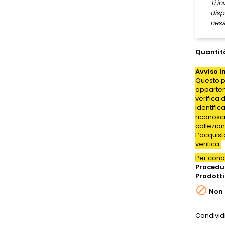
Ti i
disp
ness
Quantit
Avviso I
Questo p
appartene
verifica 
identific
riconosc
collezion
L’acquis
verifica.
Per con
Procedur
Prodotti

Non 
Condivid