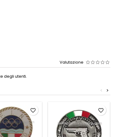
Valutazione
 degli utenti.
<
>
favorite_border
favorite_border