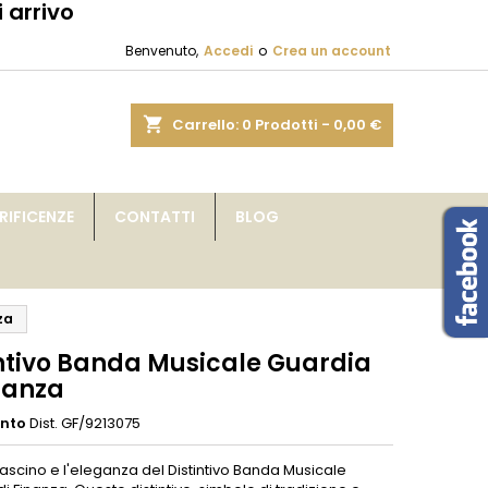
 arrivo
×
×
×
Benvenuto,
Accedi
o
Crea un account
sta
shopping_cart
Carrello:
0
Prodotti - 0,00 €
i
IFICENZE
CONTATTI
BLOG
i
za
intivo Banda Musicale Guardia
nanza
ento
Dist. GF/9213075
 fascino e l'eleganza del Distintivo Banda Musicale