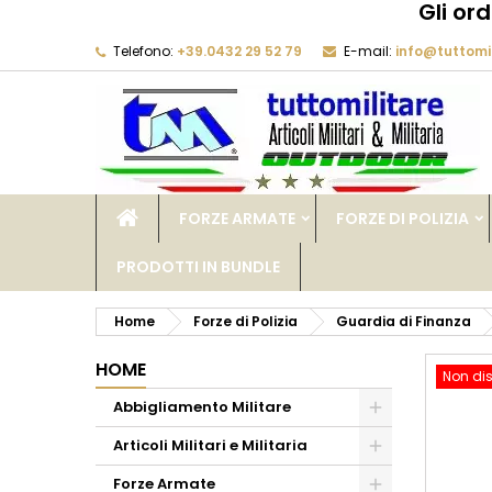
Gli or
Telefono:
+39.0432 29 52 79
E-mail:
info@tuttomil
M
C
A
add_circle_outline
De
No
dei
FORZE ARMATE
FORZE DI POLIZIA
PRODOTTI IN BUNDLE
Home
Forze di Polizia
Guardia di Finanza
HOME
Non dis
Abbigliamento Militare
Articoli Militari e Militaria
Forze Armate