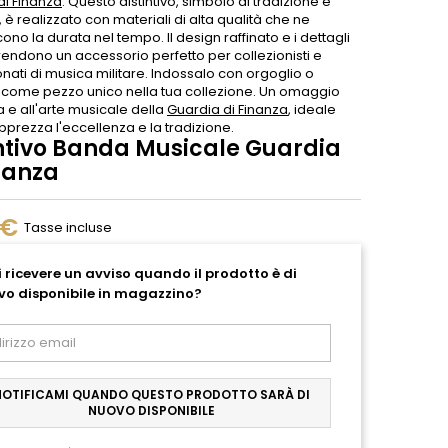
di Finanza
. Questo distintivo, simbolo di tradizione e
, è realizzato con materiali di alta qualità che ne
ono la durata nel tempo. Il design raffinato e i dettagli
 rendono un accessorio perfetto per collezionisti e
ati di musica militare. Indossalo con orgoglio o
 come pezzo unico nella tua collezione. Un omaggio
ia e all'arte musicale della
Guardia di Finanza
, ideale
pprezza l'eccellenza e la tradizione.
intivo Banda Musicale Guardia
nanza
 €
Tasse incluse
 ricevere un avviso quando il prodotto è di
vo disponibile in magazzino?
NOTIFICAMI QUANDO QUESTO PRODOTTO SARÀ DI
NUOVO DISPONIBILE