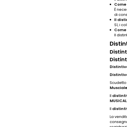
Come p
È nece
di con
Il dist
Sì, i c
Come s
Il dist
Disti
Distin
Distin
Distinti
Distintiv
Scudetto 
Muscial
Il
distint
MUSICAL
Il
distint
La vendit
consegna 
registrazi