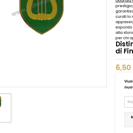
Guardia 
prestigio
garantisc
curati lo
appassion
esponilo
alla stor
per chi a
Dist
di Fi
6,50
Vuoi
nuo