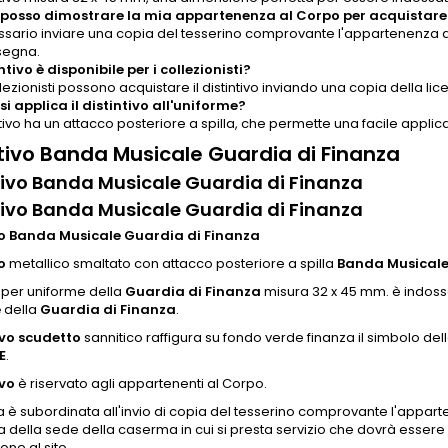
osso dimostrare la mia appartenenza al Corpo per acquistare i
ssario inviare una copia del tesserino comprovante l'appartenenza 
segna.
intivo è disponibile per i collezionisti?
ollezionisti possono acquistare il distintivo inviando una copia della lic
i applica il distintivo all'uniforme?
intivo ha un attacco posteriore a spilla, che permette una facile appli
ntivo Banda Musicale Guardia di Finanza
tivo Banda Musicale Guardia di Finanza
tivo Banda Musicale Guardia di Finanza
vo Banda Musicale Guardia di Finanza
o
metallico smaltato con attacco posteriore a spilla
Banda Musical
per uniforme della
Guardia di Finanza
misura 32 x 45 mm. è indoss
e
della
Guardia di Finanza
.
ivo scudetto
sannitico raffigura su fondo verde finanza il simbolo de
E
.
ivo
è riservato agli appartenenti al Corpo.
a è subordinata all'invio di copia del tesserino comprovante l'appar
della sede della caserma in cui si presta servizio che dovrà essere ri
one al sito.