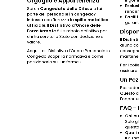
Orgoglio e Appartenenza
ingomb
Esclusi
Sei un
Congedato della Difesa
o fai
renden
parte del
personale in congedo
?
Facili
Indossa con fierezza la
spilla metallica
garant
ufficiale
. Il
Distintivo d'Onore delle
Dispon
Forze Armate
è il simbolo definitivo per
chi ha servito lo Stato con dedizione e
Il
Distint
valore.
di una co
Acquista il Distintivo d'Onore Personale in
consegna
Congedo
Scopri la normativa e come
mantenend
posizionarlo sull'uniforme »
Per i col
assicura 
Un Pez
Posseder
Questo di
l'opportu
FAQ -
Chi pu
Solo gl
questo 
Quali 
Il dist