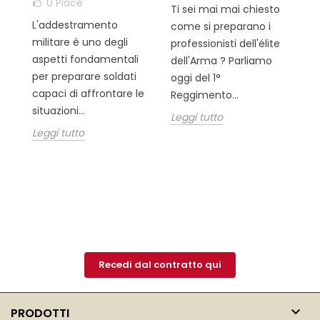
0
Piace
Ti sei mai mai chiesto
vi
L'addestramento
come si preparano i
e
militare è uno degli
professionisti dell'élite
Sc
aspetti fondamentali
dell'Arma ? Parliamo
pr
per preparare soldati
oggi del 1°
In
capaci di affrontare le
Reggimento...
R
situazioni...
Leggi tutto
Pa
Leggi tutto
Mo
Le
Recedi dal contratto qui

PRODOTTI