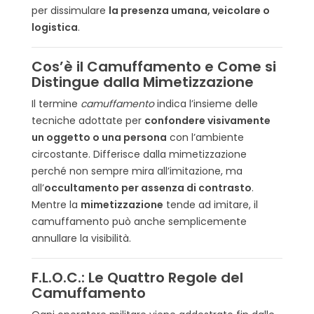
6.2. Digitali
per dissimulare
la presenza umana, veicolare o
7. Il Ruolo dei Kit di Camuffamento Individuale
logistica
.
8. Addestrarsi per Scomparire
9. Curiosità: Lo sapevi che…?
Cos’è il Camuffamento e Come si
10. Conclusioni: Camuffarsi è Sopravvivere
Distingue dalla Mimetizzazione
11. FAQ – Domande Frequenti
Il termine
camuffamento
indica l’insieme delle
tecniche adottate per
confondere visivamente
un oggetto o una persona
con l’ambiente
circostante. Differisce dalla mimetizzazione
perché non sempre mira all’imitazione, ma
all’
occultamento per assenza di contrasto
.
Mentre la
mimetizzazione
tende ad imitare, il
camuffamento può anche semplicemente
annullare la visibilità.
F.L.O.C.: Le Quattro Regole del
Camuffamento