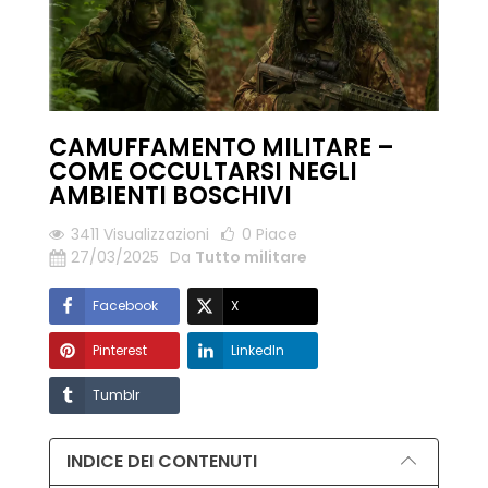
CAMUFFAMENTO MILITARE –
COME OCCULTARSI NEGLI
AMBIENTI BOSCHIVI
3411 Visualizzazioni
0
Piace
27/03/2025
Da
Tutto militare
Facebook
X
Pinterest
LinkedIn
Tumblr
INDICE DEI CONTENUTI