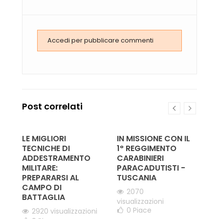
Accedi per pubblicare commenti
Post correlati
LE MIGLIORI
IN MISSIONE CON IL
9
,
TECNICHE DI
1° REGGIMENTO
D
ADDESTRAMENTO
CARABINIERI
P
MILITARE:
PARACADUTISTI -
"
i
PREPARARSI AL
TUSCANIA
S
CAMPO DI
A
2070
BATTAGLIA
O
visualizzazioni
S
i
0
Piace
2920 visualizzazioni