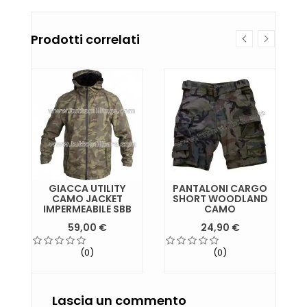
Prodotti correlati
I
GIACCA UTILITY
PANTALONI CARGO
CAMO JACKET
SHORT WOODLAND
IMPERMEABILE SBB
CAMO
59,00 €
24,90 €
(0)
(0)
Lascia un commento