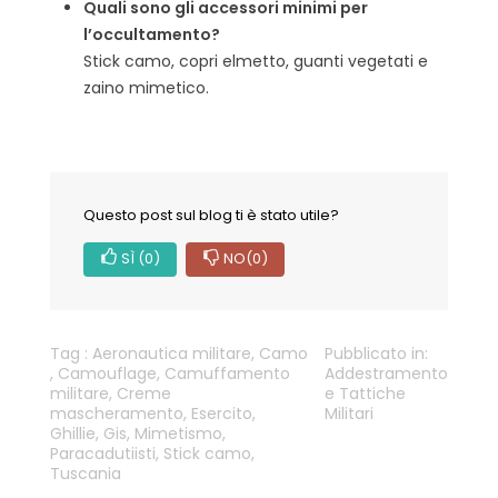
Quali sono gli accessori minimi per
l’occultamento?
Stick camo, copri elmetto, guanti vegetati e
zaino mimetico.
Questo post sul blog ti è stato utile?
SÌ
(0)
NO
(0)
Tag :
Aeronautica militare
,
Camo
Pubblicato in:
,
Camouflage
,
Camuffamento
Addestramento
militare
,
Creme
e Tattiche
mascheramento
,
Esercito
,
Militari
Ghillie
,
Gis
,
Mimetismo
,
Paracadutiisti
,
Stick camo
,
Tuscania