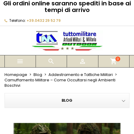
Gli ordini online saranno spediti in base ai
×
×
×
×
tempi di arrivo
My wishlists
((modalTitle))
Crea lista dei desideri
Accedi
Telefono:
+39.0432 29 52 79
Create new list
add_circle_outline
((confirmMessage))
Devi avere effettuato l'accesso per salvare dei
Nome lista dei desideri
prodotti nella tua lista dei desideri.
((cancelText))
((modalDeleteText))
Annulla
Accedi
Annulla
Crea lista dei desideri
0



shopping_cart
Homepage
Blog
Addestramento e Tattiche Militari
Camuffamento Militare – Come Occultarsi negli Ambienti
Boschivi
BLOG