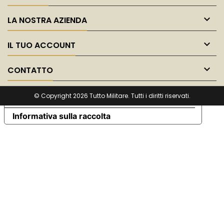

LA NOSTRA AZIENDA

IL TUO ACCOUNT

CONTATTO
© Copyright 2026 Tutto Militare. Tutti i diritti riservati.
Le tue preferenze relative alla privacy
Informativa sulla raccolta