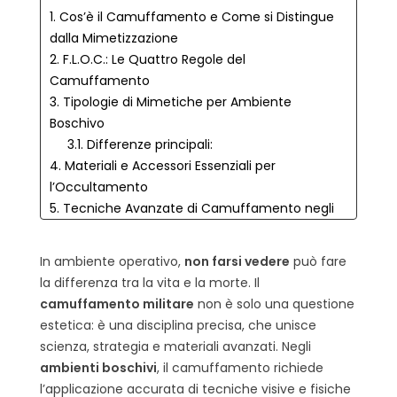
1. Cos’è il Camuffamento e Come si Distingue
dalla Mimetizzazione
2. F.L.O.C.: Le Quattro Regole del
Camuffamento
3. Tipologie di Mimetiche per Ambiente
Boschivo
3.1. Differenze principali:
4. Materiali e Accessori Essenziali per
l’Occultamento
5. Tecniche Avanzate di Camuffamento negli
Ambienti Boschivi
5.1. 1. Interazione con il terreno
In ambiente operativo,
non farsi vedere
può fare
5.2. 2. Interruzione della sagoma
la differenza tra la vita e la morte. Il
5.3. 3. Evita simmetrie
camuffamento militare
non è solo una questione
5.4. 4. Mascheramento dinamico
estetica: è una disciplina precisa, che unisce
6. Mimetiche “a Macchie” vs Digitali: Quale
scienza, strategia e materiali avanzati. Negli
Scegliere?
ambienti boschivi
, il camuffamento richiede
6.1. Mimetiche a Macchie
l’applicazione accurata di tecniche visive e fisiche