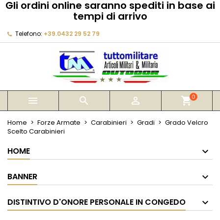
Gli ordini online saranno spediti in base ai
×
×
×
tempi di arrivo
My wishlists
Crea lista dei desideri
Accedi
Telefono:
+39.0432 29 52 79
Create new list
add_circle_outline
Devi avere effettuato l'accesso per salvare dei
Nome lista dei desideri
prodotti nella tua lista dei desideri.
Annulla
Accedi
Annulla
Crea lista dei desideri
0



shopping_cart
Home
Forze Armate
Carabinieri
Gradi
Grado Velcro
Scelto Carabinieri
HOME
BANNER
DISTINTIVO D'ONORE PERSONALE IN CONGEDO