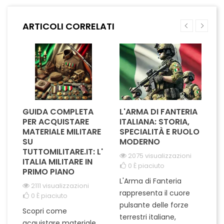
garantisce un fissaggio
sicuro e veloce su uniformi e
ARTICOLI CORRELATI
abbigliamento tattico. Il
design accurato e i dettagli...
GUIDA COMPLETA
L'ARMA DI FANTERIA
A
PER ACQUISTARE
ITALIANA: STORIA,
T
MATERIALE MILITARE
SPECIALITÀ E RUOLO
V
SU
MODERNO
D
TUTTOMILITARE.IT: L'
2075 visualizzazioni
ITALIA MILITARE IN
0
È piaciuto
PRIMO PIANO
L'Arma di Fanteria
Le
2111 visualizzazioni
rappresenta il cuore
Er
0
È piaciuto
pulsante delle forze
ch
Scopri come
terrestri italiane,
le
acquistare materiale