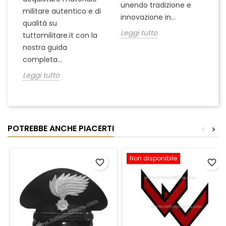
unendo tradizione e
na
militare autentico e di
innovazione in...
Le
qualità su
Leggi tutto
tuttomilitare.it con la
nostra guida
completa...
Leggi tutto
POTREBBE ANCHE PIACERTI
<
>
Non disponibile
favorite_border
favorite_border