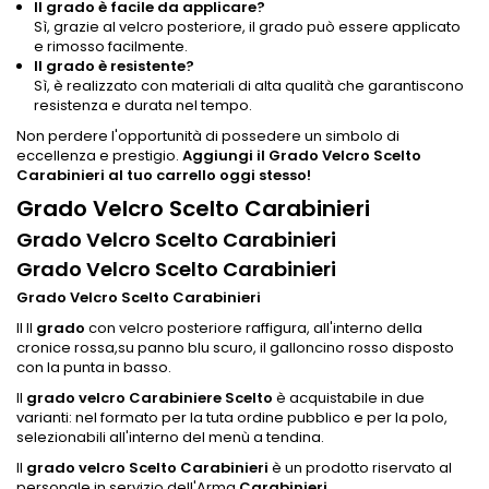
Il grado è facile da applicare?
Sì, grazie al velcro posteriore, il grado può essere applicato
e rimosso facilmente.
Il grado è resistente?
Sì, è realizzato con materiali di alta qualità che garantiscono
resistenza e durata nel tempo.
Non perdere l'opportunità di possedere un simbolo di
eccellenza e prestigio.
Aggiungi il Grado Velcro Scelto
Carabinieri al tuo carrello oggi stesso!
Grado Velcro Scelto Carabinieri
Grado Velcro Scelto Carabinieri
Grado Velcro Scelto Carabinieri
Grado Velcro Scelto Carabinieri
Il Il
grado
con velcro posteriore raffigura, all'interno della
cronice rossa,su panno blu scuro, il galloncino rosso disposto
con la punta in basso.
Il
grado velcro Carabiniere Scelto
è acquistabile in due
varianti: nel formato per la tuta ordine pubblico e per la polo,
selezionabili all'interno del menù a tendina.
Il
grado velcro Scelto Carabinieri
è un prodotto riservato al
personale in servizio dell'Arma
Carabinieri
.