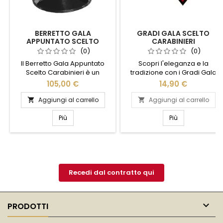
BERRETTO GALA
GRADI GALA SCELTO
APPUNTATO SCELTO
CARABINIERI
CARABINIERI
(0)
(0)
Il Berretto Gala Appuntato
Scopri l'eleganza e la
Scelto Carabinieri è un
tradizione con i Gradi Gala
simbolo di prestigio e
Scelto Carabinieri. Realizzati
105,00 €
14,90 €
tradizione. Realizzato con
con materiali di alta qualità,
materiali di alta qualità,
questi distintivi
Aggiungi al carrello
Aggiungi al carrello


questo berretto rappresenta
rappresentano l'onore e la
l'eleganza e l'autorità
dedizione dei Carabinieri
Più
Più
dell'Arma. Il design classico è
italiani. Il design raffinato e i
arricchito da dettagli distintivi,
dettagli curati rendono questi
come il fregio dorato e la
gradi perfetti per le
visiera lucida, che
cerimonie ufficiali e le
conferiscono un tocco di
occasioni speciali. Indossali
raffinatezza. Perfetto per
con orgoglio e mostra il tuo...
Recedi dal contratto qui
cerimonie e...

PRODOTTI