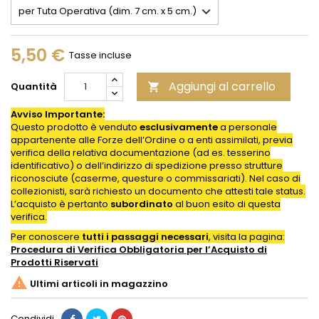
5,50 €
Tasse incluse
Aggiungi al carrello
Quantità

Avviso Importante:
Questo prodotto è venduto
esclusivamente
a personale
appartenente alle Forze dell’Ordine o a enti assimilati, previa
verifica della relativa documentazione (ad es. tesserino
identificativo) o dell’indirizzo di spedizione presso strutture
riconosciute (caserme, questure o commissariati). Nel caso di
collezionisti, sarà richiesto un documento che attesti tale status.
L’acquisto è pertanto
subordinato
al buon esito di questa
verifica.
Per conoscere
tutti i passaggi necessari
, visita la pagina:
Procedura di Verifica Obbligatoria per l’Acquisto di
Prodotti
Riservati

Ultimi articoli in magazzino
Condividi