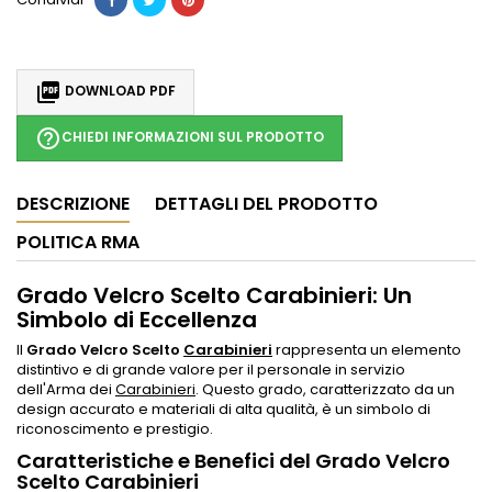

DOWNLOAD PDF
help_outline
CHIEDI INFORMAZIONI SUL PRODOTTO
DESCRIZIONE
DETTAGLI DEL PRODOTTO
POLITICA RMA
Grado Velcro Scelto Carabinieri: Un
Simbolo di Eccellenza
Il
Grado Velcro Scelto
Carabinieri
rappresenta un elemento
distintivo e di grande valore per il personale in servizio
dell'Arma dei
Carabinieri
. Questo grado, caratterizzato da un
design accurato e materiali di alta qualità, è un simbolo di
riconoscimento e prestigio.
Caratteristiche e Benefici del Grado Velcro
Scelto Carabinieri