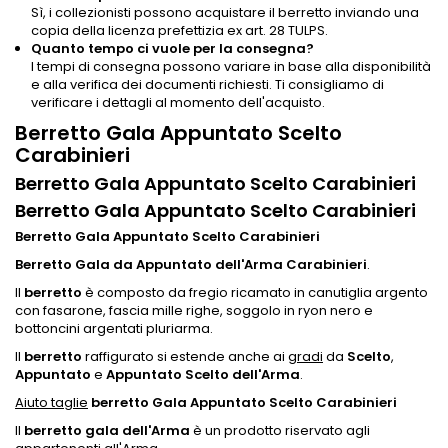
Sì, i collezionisti possono acquistare il berretto inviando una
copia della licenza prefettizia ex art. 28 TULPS.
Quanto tempo ci vuole per la consegna?
I tempi di consegna possono variare in base alla disponibilità
e alla verifica dei documenti richiesti. Ti consigliamo di
verificare i dettagli al momento dell'acquisto.
Berretto Gala Appuntato Scelto
Carabinieri
Berretto Gala Appuntato Scelto Carabinieri
Berretto Gala Appuntato Scelto Carabinieri
Berretto Gala Appuntato Scelto Carabinieri
Berretto Gala da Appuntato dell'Arma Carabinieri
.
Il
berretto
è composto da fregio ricamato in canutiglia argento
con fasarone, fascia mille righe, soggolo in ryon nero e
bottoncini argentati pluriarma.
Il
berretto
raffigurato si estende anche ai
gradi
da
Scelto
,
Appuntato
e
Appuntato Scelto dell'Arma
.
Aiuto taglie
berretto Gala Appuntato Scelto Carabinieri
Il
berretto gala dell'Arma
è un prodotto riservato agli