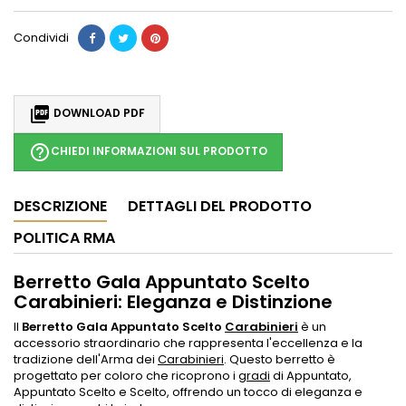
Condividi

DOWNLOAD PDF
help_outline
CHIEDI INFORMAZIONI SUL PRODOTTO
DESCRIZIONE
DETTAGLI DEL PRODOTTO
POLITICA RMA
Berretto Gala Appuntato Scelto
Carabinieri: Eleganza e Distinzione
Il
Berretto Gala Appuntato Scelto
Carabinieri
è un
accessorio straordinario che rappresenta l'eccellenza e la
tradizione dell'Arma dei
Carabinieri
. Questo berretto è
progettato per coloro che ricoprono i
gradi
di Appuntato,
Appuntato Scelto e Scelto, offrendo un tocco di eleganza e