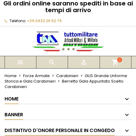
Gli ordini online saranno spediti in base ai
×
×
×
tempi di arrivo
My wishlists
Crea lista dei desideri
Accedi
Telefono:
+39.0432 29 52 79
Create new list
add_circle_outline
Devi avere effettuato l'accesso per salvare dei
Nome lista dei desideri
prodotti nella tua lista dei desideri.
Annulla
Accedi
Annulla
Crea lista dei desideri
0



shopping_cart
Home
Forze Armate
Carabinieri
GUS Grande Unforme
Storica e Gala Carabinieri
Berretto Gala Appuntato Scelto
Carabinieri
HOME
BANNER
DISTINTIVO D'ONORE PERSONALE IN CONGEDO