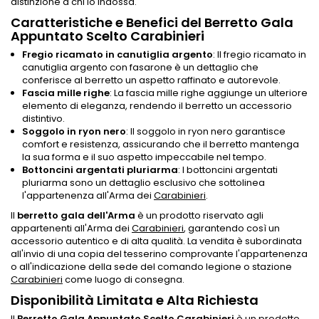
distinzione a chi lo indossa.
Caratteristiche e Benefici del Berretto Gala
Appuntato Scelto Carabinieri
Fregio ricamato in canutiglia argento
: Il fregio ricamato in
canutiglia argento con fasarone è un dettaglio che
conferisce al berretto un aspetto raffinato e autorevole.
Fascia mille righe
: La fascia mille righe aggiunge un ulteriore
elemento di eleganza, rendendo il berretto un accessorio
distintivo.
Soggolo in ryon nero
: Il soggolo in ryon nero garantisce
comfort e resistenza, assicurando che il berretto mantenga
la sua forma e il suo aspetto impeccabile nel tempo.
Bottoncini argentati pluriarma
: I bottoncini argentati
pluriarma sono un dettaglio esclusivo che sottolinea
l'appartenenza all'Arma dei
Carabinieri
.
Il
berretto gala dell'Arma
è un prodotto riservato agli
appartenenti all'Arma dei
Carabinieri
, garantendo così un
accessorio autentico e di alta qualità. La vendita è subordinata
all'invio di una copia del tesserino comprovante l'appartenenza
o all'indicazione della sede del comando legione o stazione
Carabinieri
come luogo di consegna.
Disponibilità Limitata e Alta Richiesta
Il
Berretto Gala Appuntato Scelto Carabinieri
è un prodotto