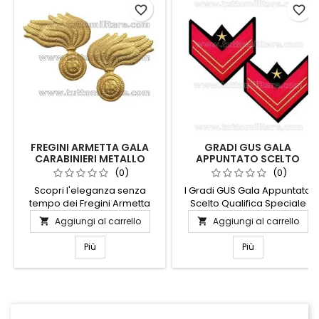
favorite_border
favorite_border
FREGINI ARMETTA GALA
GRADI GUS GALA
CARABINIERI METALLO
APPUNTATO SCELTO
DORATO
QUALIFICA SPECIALE
(0)
(0)
CARABINIERI
Scopri l'eleganza senza
I Gradi GUS Gala Appuntato
tempo dei Fregini Armetta
Scelto Qualifica Speciale
Gala Carabinieri in metallo
Carabinieri rappresentano
Aggiungi al carrello
Aggiungi al carrello


dorato. Questi distintivi
l'eccellenza e l'onore del
raffinati sono progettati per
servizio. Realizzati con
Più
Più
aggiungere un tocco di
materiali di alta qualità,
prestigio e tradizione alla tua
questi distintivi sono
uniforme. Realizzati con
progettati per risaltare con
materiali di alta qualità,
eleganza sulle uniformi
offrono una brillantezza
ufficiali. Il design raffinato e i
duratura e una resistenza
dettagli curati riflettono