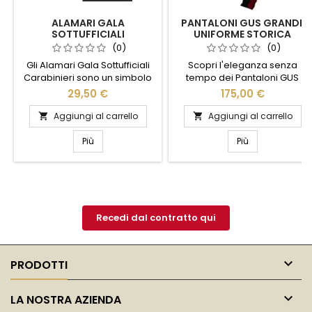
ALAMARI GALA
PANTALONI GUS GRANDE
SOTTUFFICIALI
UNIFORME STORICA
CARABINIERI
CARABINIERI
(0)
(0)
Gli Alamari Gala Sottufficiali
Scopri l'eleganza senza
Carabinieri sono un simbolo
tempo dei Pantaloni GUS
di prestigio e tradizione,
Grande Uniforme Storica
29,50 €
175,00 €
perfetti per completare
Carabinieri. Realizzati con
l'uniforme con eleganza e
materiali di alta qualità,
Aggiungi al carrello
Aggiungi al carrello


distinzione. Realizzati con
questi pantaloni incarnano la
materiali di alta qualità,
tradizione e il prestigio
Più
Più
questi alamari riflettono
dell'uniforme storica dei
l'orgoglio e la dedizione dei
Carabinieri. Il taglio classico e
Carabinieri. Il design raffinato
la cura nei dettagli offrono un
e i dettagli curati li rendono
comfort eccezionale e una
ideali per cerimonie e
vestibilità impeccabile. Ideali
occasioni formali,...
per cerimonie e...
Recedi dal contratto qui

PRODOTTI

LA NOSTRA AZIENDA