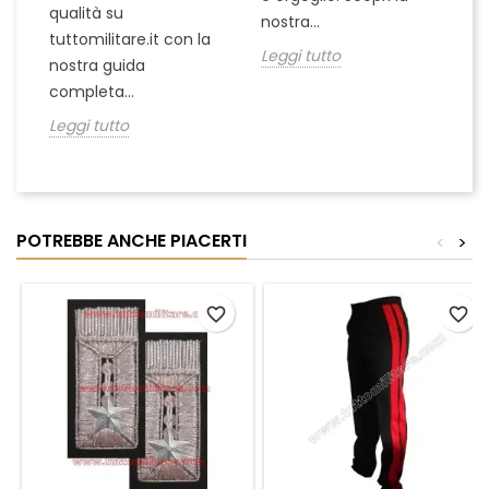
in
qualità su
nostra...
Le
tuttomilitare.it con la
Leggi tutto
nostra guida
completa...
Leggi tutto
POTREBBE ANCHE PIACERTI
<
>
favorite_border
favorite_border