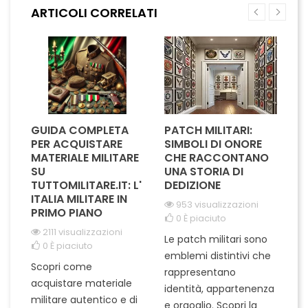
ARTICOLI CORRELATI
impeccabile. Perfetti per
l'importanza e la dedizione
cerimonie ufficiali o eventi
del ruolo ricoperto. Ideali
speciali,...
per...
GUIDA COMPLETA
PATCH MILITARI:
L
A
PER ACQUISTARE
SIMBOLI DI ONORE
I
IL
MATERIALE MILITARE
CHE RACCONTANO
S
SU
UNA STORIA DI
M
I
TUTTOMILITARE.IT: L'
DEDIZIONE
ITALIA MILITARE IN
953 visualizzazioni
PRIMO PIANO
0
È piaciuto
L'
2111 visualizzazioni
Le patch militari sono
ra
0
È piaciuto
emblemi distintivi che
pu
Scopri come
rappresentano
te
acquistare materiale
ta
identità, appartenenza
un
militare autentico e di
ci
e orgoglio. Scopri la