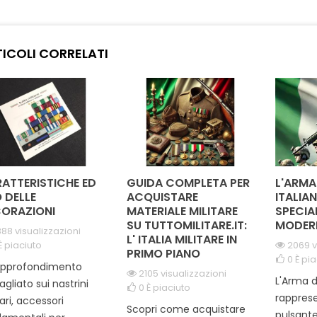
izione e servizio
l'onore di un'antica
rappres
nale. Realizzato con
istituzione cavalleresca. Il
forza d
li di alta qualità, il
suo design elegante e
sono sol
o presenta una stella
raffinato lo rende perfetto
devast
ICOLI CORRELATI
a che simboleggia
per cerimonie ufficiali e
con mater
distinzione. Perfetto
occasioni speciali.
è perfe
er uniformi o...
Indossarlo significa...
po
ATTERISTICHE ED
GUIDA COMPLETA PER
L'ARMA
 DELLE
ACQUISTARE
ITALIAN
ORAZIONI
MATERIALE MILITARE
SPECIA
SU TUTTOMILITARE.IT:
MODER
88 visualizzazioni
L' ITALIA MILITARE IN
È piaciuto
2069 v
PRIMO PIANO
0
È pia
approfondimento
2105 visualizzazioni
L'Arma d
agliato sui nastrini
0
È piaciuto
rapprese
tari, accessori
Scopri come acquistare
pulsante