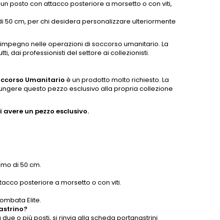
un posto con attacco posteriore a morsetto o con viti,
di 50 cm, per chi desidera personalizzare ulteriormente
 impegno nelle operazioni di soccorso umanitario. La
i, dai professionisti del settore ai collezionisti.
occorso Umanitario
è un prodotto molto richiesto. La
ggiungere questo pezzo esclusivo alla propria collezione
 avere un pezzo esclusivo.
nimo di 50 cm.
tacco posteriore a morsetto o con viti.
bombata Elite.
astrino?
due o più posti, si rinvia alla scheda portanastrini