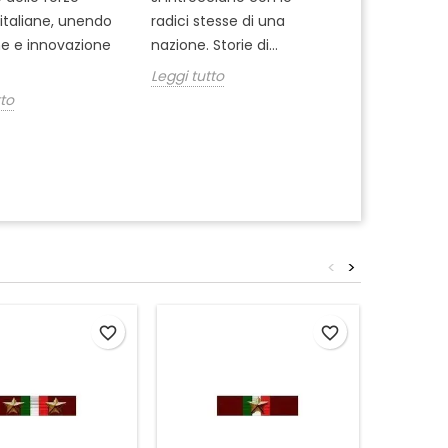
militare, sce
i italiane, unendo
radici stesse di una
fondina gius
ne e innovazione
nazione. Storie di...
uso borghes
Leggi tutto
decisione...
tto
Leggi tutto
<
>
favorite_border
favorite_border