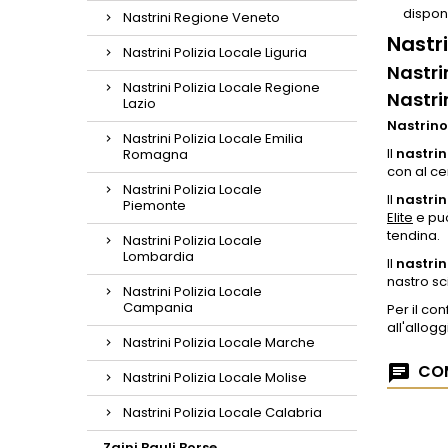
disponi
Nastrini Regione Veneto
Nastr
Nastrini Polizia Locale Liguria
Nastri
Nastrini Polizia Locale Regione
Nastri
Lazio
Nastrino
Nastrini Polizia Locale Emilia
Il
nastri
Romagna
con al cen
Nastrini Polizia Locale
Il
nastrin
Piemonte
Elite
e può
tendina.
Nastrini Polizia Locale
Lombardia
Il
nastri
nastro sc
Nastrini Polizia Locale
Campania
Per il c
all'allogg
Nastrini Polizia Locale Marche
COM
Nastrini Polizia Locale Molise
Nastrini Polizia Locale Calabria
Zaini Bauli Borse