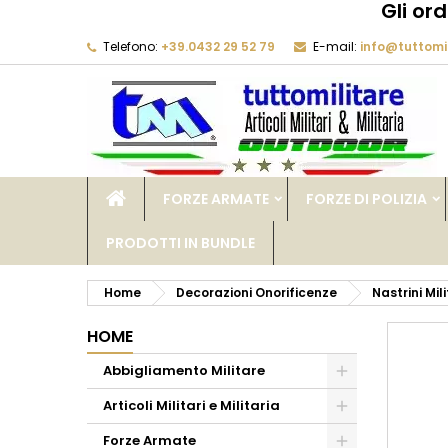
Gli or
Telefono:
+39.0432 29 52 79
E-mail:
info@tuttomil
M
C
A
add_circle_outline
De
No
dei
FORZE ARMATE
FORZE DI POLIZIA
PRODOTTI IN BUNDLE
Home
Decorazioni Onorificenze
Nastrini Mili
HOME
Abbigliamento Militare
Articoli Militari e Militaria
Forze Armate