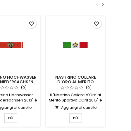
<
>
favorite_border
favorite_border
INO HOCHWASSER
NASTRINO COLLARE
NASTRI
 NIEDERSACHSEN
D'ORO AL MERITO
GUE
LLUVIONE IN BASSA
SPORTIVO CONI 2015
(0)
(0)
SASSONIA
strino Hochwasser
Il "Nastrino Collare d'Oro al
Il Nas
edersachsen 2013" è
Merito Sportivo CONI 2015" è
Guer
olo di solidarietà e
un simbolo di eccellenza e
simbo
giungi al carrello
Aggiungi al carrello
Ag


nza, commemorando
dedizione nel mondo dello
dedizi
one che ha colpito la
sport italiano. Questo
coloro 
Più
Più
Sassonia nel 2013.
prestigioso riconoscimento,
con o
esto nastrino
conferito dal Comitato
period