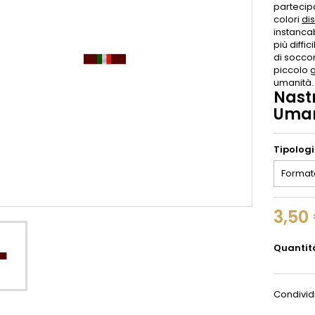
partecipa
colori
dis
instancab
più diffi
di soccor
piccolo g
umanità.
Nast
Uman
Tipolog
3,50
Quantit
Condivid