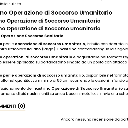
bile sul sito.
ino Operazione di Soccorso Umanitario
no Operazione di Soccorso Umanitario
no Operazione di Soccorso Umanitario
 Operazione Soccorso Sanitario
no
per le
operazione di soccorso umanitario
, istituito con decreto
tro il tricolore italiano (largo). Il
nastrino
contraddistingue la singol
o operazioni di soccorso umanitario
è acquistabile nel formato r
 essere applicato su portanastrino singolo ad un posto con attacco 
no
per le
operazioni di soccorso umanitario
, disponibile nel form
iolto nel quantitativo minimo di 50 cm. scorrendo le opzioni in fondo 
onfezionamento del
nastrino Operazione di Soccorso Umanitario
su
iamento di più nastrini uniti su unica base in metallo, si rinvia alla sch
MENTI (0)
Ancora nessuna recensione da parte