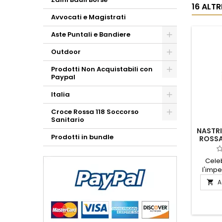
16 ALT
Avvocati e Magistrati
Aste Puntali e Bandiere
Outdoor
Prodotti Non Acquistabili con
Paypal
Italia
Croce Rossa 118 Soccorso
Sanitario
NASTR
Prodotti in bundle
ROSSA
Celeb
l'impe
Merit
A

Stella 
elega
riconos
per 