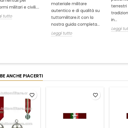
amentali per
materiale militare
terrestr
rmi militari e civili....
autentico e di qualità su
tradizio
i tutto
tuttomilitare.it con la
in...
nostra guida completa...
Leggi tu
Leggi tutto
BE ANCHE PIACERTI
favorite_border
favorite_border