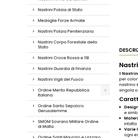
Nastrini Polizia di Stato
Medaglie Forze Armate
Nastrini Polizia Penitenziaria
Nastrini Corpo Forestale dello
Stato
DESCRI
Nastrini Croce Rossa e 118
Nastr
Nastrini Guardia di Finanza
Il
Nastri
per color
Nastrini Vigili del Fuoco
nastrino 
Ordine Merito Repubblica
singola o
Italiana
Caratt
Ordine Santo Sepolcro
Design
Gerusalemme
e simb
Materi
SMOM Sovrano Militare Ordine
intatta
di Malta
Varie 
ogni e
Ordine Santi Maurizio e Lazzaro