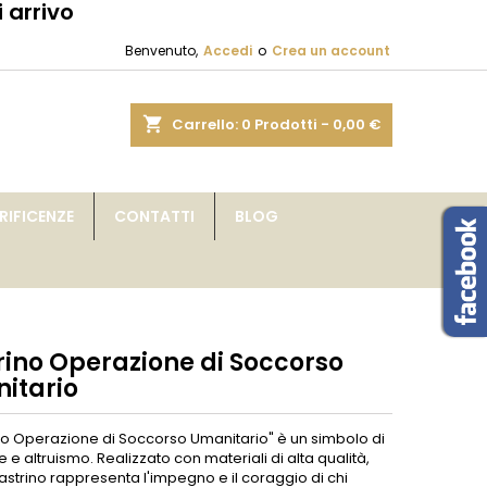
 arrivo
×
×
×
Benvenuto,
Accedi
o
Crea un account
sta
shopping_cart
Carrello:
0
Prodotti - 0,00 €
i
IFICENZE
CONTATTI
BLOG
i
rino Operazione di Soccorso
itario
ino Operazione di Soccorso Umanitario" è un simbolo di
 e altruismo. Realizzato con materiali di alta qualità,
strino rappresenta l'impegno e il coraggio di chi