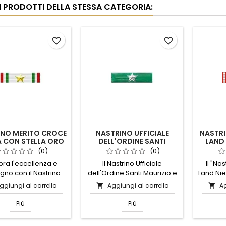
RI PRODOTTI DELLA STESSA CATEGORIA:
favorite_border
favorite_border
INO MERITO CROCE
NASTRINO UFFICIALE
NASTR
 CON STELLA ORO
DELL'ORDINE SANTI
LAND
MAURIZIO E LAZZARO
2013 A
(0)
(0)
ra l'eccellenza e
Il Nastrino Ufficiale
Il "Na
gno con il Nastrino
dell'Ordine Santi Maurizio e
Land Ni
o Croce Rossa con
Lazzaro è un simbolo di
un simb
ggiungi al carrello
Aggiungi al carrello
Ag


Oro. Questo distintivo
prestigio e tradizione.
resilie
nte rappresenta un
Realizzato con materiali di
l'alluvi
Più
Più
cimento prestigioso
alta qualità, questo nastrino
Bassa 
chi ha dimostrato
rappresenta l'eccellenza e
Qu