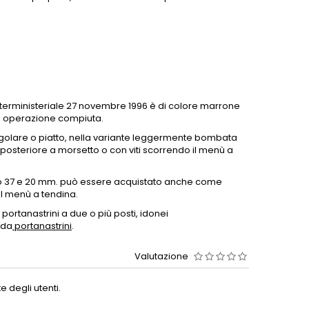
 interministeriale 27 novembre 1996 è di colore marrone
a operazione compiuta.
egolare o piatto, nella variante leggermente bombata
posteriore a morsetto o con viti scorrendo il menù a
ato 37 e 20 mm. può essere acquistato anche come
al menù a tendina.
 portanastrini a due o più posti, idonei
eda
portanastrini
.
Valutazione
 degli utenti.