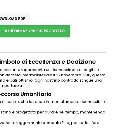
WNLOAD PDF
IEDI INFORMAZIONI SUL PRODOTTO
imbolo di Eccellenza e Dedizione
accessorio; rappresenta un riconoscimento tangibile
con decreto interministeriale il 27 novembre 1996, questo
oglio e patriottismo. Ogni nastrino contraddistingue una
 importanza.
Soccorso Umanitario
iano al centro, che lo rende immediatamente riconoscibile
l nastrino è progettato per durare nel tempo, mantenendo
la variante leggermente bombata Elite, per soddisfare