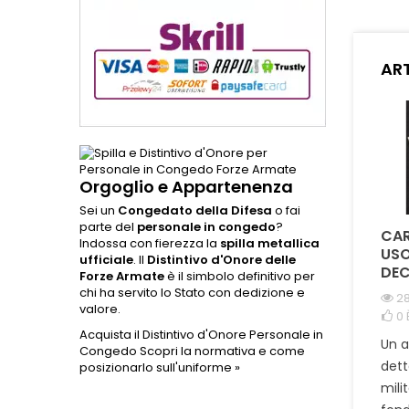
ded
eccezio
materia
nastrin
ART
dorat
onore e 
p
Orgoglio e Appartenenza
Sei un
Congedato della Difesa
o fai
parte del
personale in congedo
?
COME SI
QUAL È LA DIFFERENZA
CAR
Indossa con fierezza la
spilla metallica
DISTINGUONO LE
TRA LA CORDURA
USO
ufficiale
. Il
Distintivo d'Onore delle
MEDAGLIE ORIGINALI
1000D E IL NYLON NEI
DEC
Forze Armate
è il simbolo definitivo per
DA QUELLE
PORTA CARICATORI E
chi ha servito lo Stato con dedizione e
28
COMMEMORATIVE ?
ZAINI TATTICI ?
valore.
0
1965 visualizzazioni
978 visualizzazioni
Acquista il Distintivo d'Onore Personale in
Un 
Congedo
Scopri la normativa e come
0
È piaciuto
0
È piaciuto
dett
posizionarlo sull'uniforme »
Scopri come riconoscere
Scopri perché la Cordura
mili
una medaglia originale
1000D è la scelta ideale