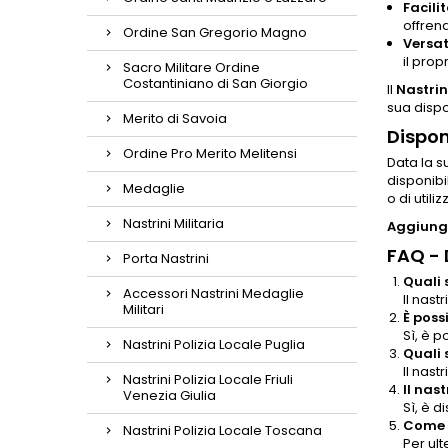
Facili
offren
Ordine San Gregorio Magno
Versati
il prop
Sacro Militare Ordine
Costantiniano di San Giorgio
Il
Nastri
sua dispon
Merito di Savoia
Dispon
Ordine Pro Merito Melitensi
Data la s
disponibi
Medaglie
o di util
Nastrini Militaria
Aggiungi
FAQ -
Porta Nastrini
Quali 
Accessori Nastrini Medaglie
Il nast
Militari
È poss
Sì, è p
Nastrini Polizia Locale Puglia
Quali 
Il nas
Nastrini Polizia Locale Friuli
Il nas
Venezia Giulia
Sì, è d
Come p
Nastrini Polizia Locale Toscana
Per ult