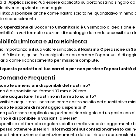
tà di Applicazione:
Può essere applicato su portanastrino singolo ad 
do diverse opzioni di montaggio.
lità:
Disponibile anche come nastro sciolto nel quantitativo minimo 
rio riconoscimento.
no Operazione di Soccorso Umanitario
è un simbolo di dedizione e
ibilità in vari formati e opzioni di montaggio lo rende accessibile a tutt
ibilità Limitata e Alta Richiesta
ua importanza e il suo valore simbolico, il
Nastrino Operazione di S
lità è limitata, quindi è consigliabile non perdere l'opportunità di a
izzarlo come riconoscimento per missioni compiute.
 questo prodotto al tuo carrello per non perdere l'opportunità di
 Domande Frequenti
sono le dimensioni disponibili del nastrino?
rino è disponibile nei formati 37 mm e 20 mm.
ibile acquistare il nastrino in formato sciolto?
ossibile acquistare il nastrino come nastro sciolto nel quantitativo mi
sono le opzioni di montaggio disponibili?
trino può essere applicato su portanastrino singolo ad un posto con at
trino è disponibile in varianti diverse?
isponibile nel formato regolare, piatto e nella variante leggermente 
osso ottenere ulteriori informazioni sul confezionamento del n
eriori informazioni sul confezionamento del nastrino su portanastrini a 