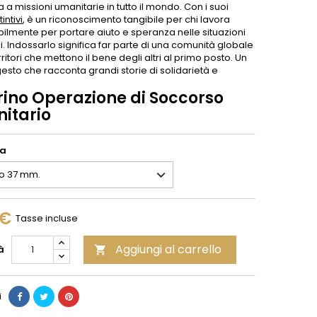
 a missioni umanitarie in tutto il mondo. Con i suoi
tintivi
, è un riconoscimento tangibile per chi lavora
ilmente per portare aiuto e speranza nelle situazioni
cili. Indossarlo significa far parte di una comunità globale
ritori che mettono il bene degli altri al primo posto. Un
esto che racconta grandi storie di solidarietà e
rino Operazione di Soccorso
itario
ia
 €
Tasse incluse
Aggiungi al carrello
à

i