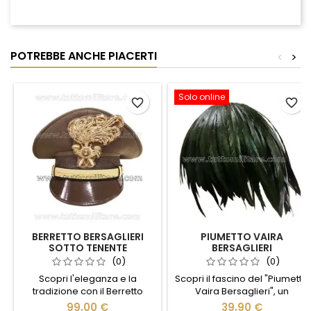
POTREBBE ANCHE PIACERTI
<
>
Solo online
favorite_border
favorite_border
BERRETTO BERSAGLIERI
PIUMETTO VAIRA
SOTTO TENENTE
BERSAGLIERI
(0)
(0)
Scopri l'eleganza e la
Scopri il fascino del "Piumetto
tradizione con il Berretto
Vaira Bersaglieri", un
Bersaglieri Sotto Tenente.
accessorio iconico che
99,00 €
39,90 €