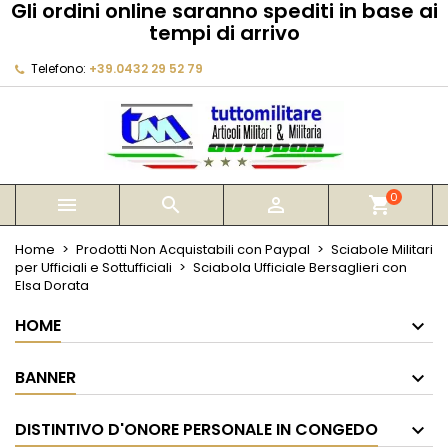
Gli ordini online saranno spediti in base ai
×
×
×
tempi di arrivo
My wishlists
Crea lista dei desideri
Accedi
Telefono:
+39.0432 29 52 79
Create new list
add_circle_outline
Devi avere effettuato l'accesso per salvare dei
Nome lista dei desideri
prodotti nella tua lista dei desideri.
Annulla
Accedi
Annulla
Crea lista dei desideri
0



shopping_cart
Home
Prodotti Non Acquistabili con Paypal
Sciabole Militari
per Ufficiali e Sottufficiali
Sciabola Ufficiale Bersaglieri con
Elsa Dorata
HOME
BANNER
DISTINTIVO D'ONORE PERSONALE IN CONGEDO