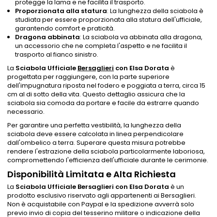
protegge la lama e ne facilita il trasporto.
Proporzionata alla statura
: La lunghezza della sciabola è
studiata per essere proporzionata alla statura dell'ufficiale,
garantendo comfort e praticità.
Dragona abbinata
: La sciabola va abbinata alla dragona,
un accessorio che ne completa l'aspetto e ne facilita il
trasporto al fianco sinistro.
La
Sciabola Ufficiale
Bersaglieri
con Elsa Dorata
è
progettata per raggiungere, con la parte superiore
dell'impugnatura riposta nel fodero e poggiata a terra, circa 15
cm al di sotto della vita. Questo dettaglio assicura che la
sciabola sia comoda da portare e facile da estrarre quando
necessario.
Per garantire una perfetta vestibilità, la lunghezza della
sciabola deve essere calcolata in linea perpendicolare
dall'ombelico a terra. Superare questa misura potrebbe
rendere l'estrazione della sciabola particolarmente laboriosa,
compromettendo l'efficienza dell'ufficiale durante le cerimonie.
Disponibilità Limitata e Alta Richiesta
La
Sciabola Ufficiale Bersaglieri con Elsa Dorata
è un
prodotto esclusivo riservato agli appartenenti ai Bersaglieri.
Non è acquistabile con Paypal e la spedizione avverrà solo
previo invio di copia del tesserino militare o indicazione della