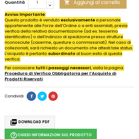
Aggiungi al carrello
Quantità

Avviso Importante:
Questo prodotto è venduto
esclusivamente
a personale
appartenente alle Forze dell’Ordine o a enti assimilati, previa
verifica della relativa documentazione (ad es. tesserino
identificativo) o dell’indirizzo di spedizione presso strutture
riconosciute (caserme, questure o commissariati). Nel caso di
collezionisti, sarà richiesto un documento che attesti tale status.
L’acquisto è pertanto
subordinato
al buon esito di questa
verifica.
Per conoscere
tutti i passaggi necessari
, visita la pagina:
Procedura di Verifica Obbligatoria per l’Acquisto di
Prodotti
Riservati
Condividi

DOWNLOAD PDF
help_outline
CHIEDI INFORMAZIONI SUL PRODOTTO