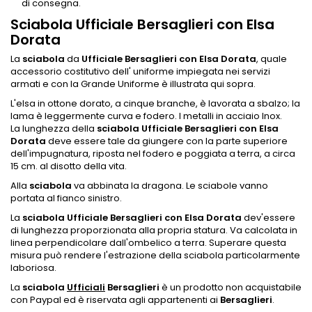
di consegna.
Sciabola Ufficiale Bersaglieri con Elsa
Dorata
La
sciabola
da
Ufficiale Bersaglieri con Elsa Dorata
, quale
accessorio costitutivo dell' uniforme impiegata nei servizi
armati e con la Grande Uniforme è illustrata qui sopra.
L'elsa in ottone dorato, a cinque branche, è lavorata a sbalzo; la
lama è leggermente curva e fodero. I metalli in acciaio Inox.
La lunghezza della
sciabola Ufficiale Bersaglieri con Elsa
Dorata
deve essere tale da giungere con la parte superiore
dell'impugnatura, riposta nel fodero e poggiata a terra, a circa
15 cm. al disotto della vita.
Alla
sciabola
va abbinata la dragona. Le sciabole vanno
portata al fianco sinistro.
La
sciabola Ufficiale Bersaglieri con Elsa Dorata
dev'essere
di lunghezza proporzionata alla propria statura. Va calcolata in
linea perpendicolare dall'ombelico a terra. Superare questa
misura può rendere l'estrazione della sciabola particolarmente
laboriosa.
La
sciabola
Ufficiali
Bersaglieri
è un prodotto non acquistabile
con Paypal ed è riservata agli appartenenti ai
Bersaglieri
.