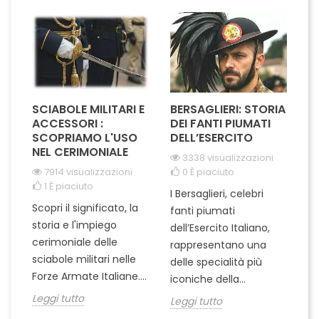
SCIABOLE MILITARI E
BERSAGLIERI: STORIA
ACCESSORI :
DEI FANTI PIUMATI
SCOPRIAMO L'USO
DELL’ESERCITO
NEL CERIMONIALE
3338 visualizzazioni
7914 visualizzazioni
0
È piaciuto
1
È piaciuto
I Bersaglieri, celebri
Scopri il significato, la
fanti piumati
storia e l'impiego
dell’Esercito Italiano,
cerimoniale delle
rappresentano una
sciabole militari nelle
delle specialità più
Forze Armate Italiane....
iconiche della...
Leggi tutto
Leggi tutto