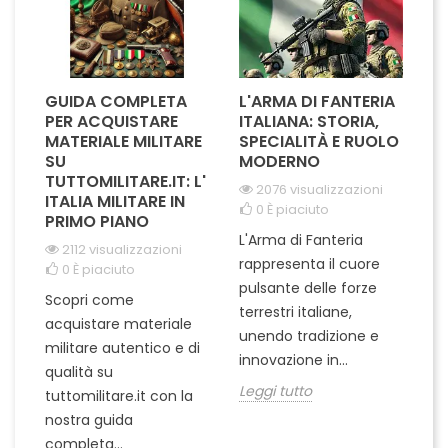
GUIDA COMPLETA
L'ARMA DI FANTERIA
A
PER ACQUISTARE
ITALIANA: STORIA,
T
MATERIALE MILITARE
SPECIALITÀ E RUOLO
V
SU
MODERNO
D
TUTTOMILITARE.IT: L'
2076 visualizzazioni
ITALIA MILITARE IN
0
È piaciuto
PRIMO PIANO
L'Arma di Fanteria
Le
2112 visualizzazioni
rappresenta il cuore
Er
0
È piaciuto
pulsante delle forze
ch
Scopri come
terrestri italiane,
le
acquistare materiale
unendo tradizione e
na
militare autentico e di
innovazione in...
Le
qualità su
Leggi tutto
tuttomilitare.it con la
nostra guida
completa...