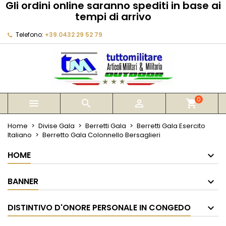
Gli ordini online saranno spediti in base ai
×
×
×
tempi di arrivo
My wishlists
Crea lista dei desideri
Accedi
Telefono:
+39.0432 29 52 79
Create new list
add_circle_outline
Devi avere effettuato l'accesso per salvare dei
Nome lista dei desideri
prodotti nella tua lista dei desideri.
Annulla
Accedi
Annulla
Crea lista dei desideri
0



shopping_cart
Home
Divise Gala
Berretti Gala
Berretti Gala Esercito
Italiano
Berretto Gala Colonnello Bersaglieri
HOME
BANNER
DISTINTIVO D'ONORE PERSONALE IN CONGEDO