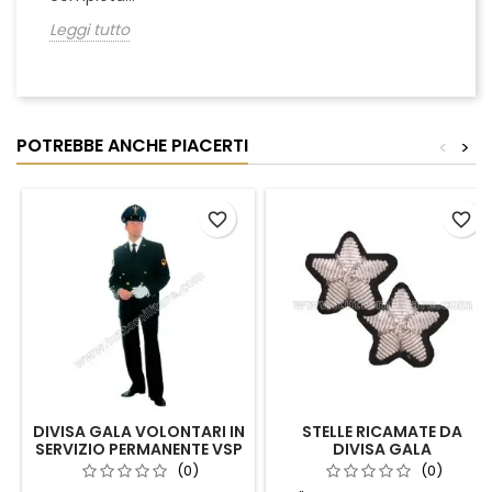
Leggi tutto
POTREBBE ANCHE PIACERTI
<
>
favorite_border
favorite_border
DIVISA GALA VOLONTARI IN
STELLE RICAMATE DA
SERVIZIO PERMANENTE VSP
DIVISA GALA
(0)
(0)