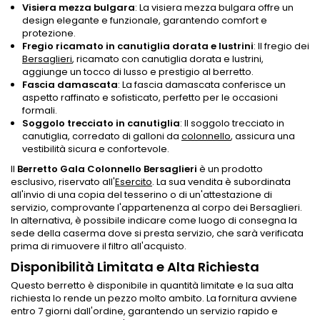
Visiera mezza bulgara
: La visiera mezza bulgara offre un
design elegante e funzionale, garantendo comfort e
protezione.
Fregio ricamato in canutiglia dorata e lustrini
: Il fregio dei
Bersaglieri
, ricamato con canutiglia dorata e lustrini,
aggiunge un tocco di lusso e prestigio al berretto.
Fascia damascata
: La fascia damascata conferisce un
aspetto raffinato e sofisticato, perfetto per le occasioni
formali.
Soggolo trecciato in canutiglia
: Il soggolo trecciato in
canutiglia, corredato di galloni da
colonnello
, assicura una
vestibilità sicura e confortevole.
Il
Berretto Gala Colonnello Bersaglieri
è un prodotto
esclusivo, riservato all'
Esercito
. La sua vendita è subordinata
all'invio di una copia del tesserino o di un'attestazione di
servizio, comprovante l'appartenenza al corpo dei Bersaglieri.
In alternativa, è possibile indicare come luogo di consegna la
sede della caserma dove si presta servizio, che sarà verificata
prima di rimuovere il filtro all'acquisto.
Disponibilità Limitata e Alta Richiesta
Questo berretto è disponibile in quantità limitate e la sua alta
richiesta lo rende un pezzo molto ambito. La fornitura avviene
entro 7 giorni dall'ordine, garantendo un servizio rapido e