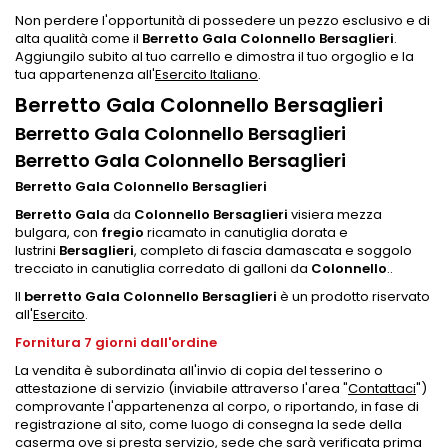
Non perdere l'opportunità di possedere un pezzo esclusivo e di
alta qualità come il
Berretto Gala Colonnello Bersaglieri
.
Aggiungilo subito al tuo carrello e dimostra il tuo orgoglio e la
tua appartenenza all'
Esercito Italiano
.
Berretto Gala Colonnello Bersaglieri
Berretto Gala Colonnello Bersaglieri
Berretto Gala Colonnello Bersaglieri
Berretto Gala Colonnello Bersaglieri
Berretto Gala
da
Colonnello Bersaglieri
visiera mezza
bulgara, con
fregio
ricamato in canutiglia dorata e
lustrini
Bersaglieri
, completo di fascia damascata e soggolo
trecciato in canutiglia corredato di galloni da
Colonnello
..
Il
berretto Gala Colonnello Bersaglieri
è un prodotto riservato
all'
Esercito
.
Fornitura 7 giorni dall'ordine
La vendita è subordinata all'invio di copia del tesserino o
attestazione di servizio (inviabile attraverso l'area "
Contattaci
")
comprovante l'appartenenza al corpo, o riportando, in fase di
registrazione al sito, come luogo di consegna la sede della
caserma ove si presta servizio, sede che sarà verificata prima