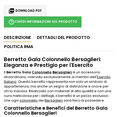

DOWNLOAD PDF
help_outline
CHIEDI INFORMAZIONI SUL PRODOTTO
DESCRIZIONE
DETTAGLI DEL PRODOTTO
POLITICA RMA
Berretto Gala Colonnello Bersaglieri:
Eleganza e Prestigio per l'Esercito
Il
Berretto Gala
Colonnello
Bersaglieri
è un accessorio
straordinario, riservato esclusivamente ai membri dell'
Esercito
Italiano
. Questo berretto rappresenta non solo un simbolo di
appartenenza, ma anche un segno di distinzione e onore per
chi lo indossa. Realizzato con materiali di alta qualità e con una
cura meticolosa per i dettagli, il berretto è un pezzo esclusivo
che ogni
colonnello
dei
Bersaglieri
sarà fiero di possedere.
Caratteristiche e Benefici del Berretto Gala
Colonnello Bersaglieri