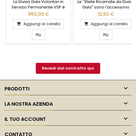
La Divisa Gala Volontari in
Le "Stelle Ricamate da Divisa
Servizio Permanente VSP è
Gala" sono l'accessorio
l'emblema dell'eleganza e
perfetto per aggiungere un
950,00 €
12,50 €
della dedizione. Realizzata
tocco di eleganza e prestigio
con tessuti di alta qualità,
alla tua uniforme. Realizzate
Aggiungi al carrello
Aggiungi al carrello


questa divisa unisce comfort
con materiali di alta qualità,
e stile, garantendo un
queste stelle brillano con
Più
Più
aspetto impeccabile in ogni
raffinatezza, catturando
occasione ufficiale. I dettagli
l'attenzione in ogni
curati, come le finiture
occasione formale. Il loro
sartoriali e i bottoni
design dettagliato e la
personalizzati, riflettono
lavorazione artigianale
l'orgoglio e l'impegno di chi
garantiscono un aspetto
Recedi dal contratto qui
la...
impeccabile,...

PRODOTTI

LA NOSTRA AZIENDA

IL TUO ACCOUNT

CONTATTO