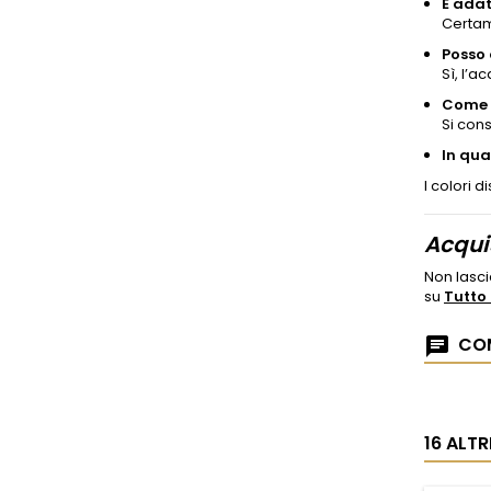
È adat
Certame
Posso 
Sì, l’
Come p
Si cons
In qua
I colori d
Acqui
Non lascia
su
Tutto 
COM
16 ALT