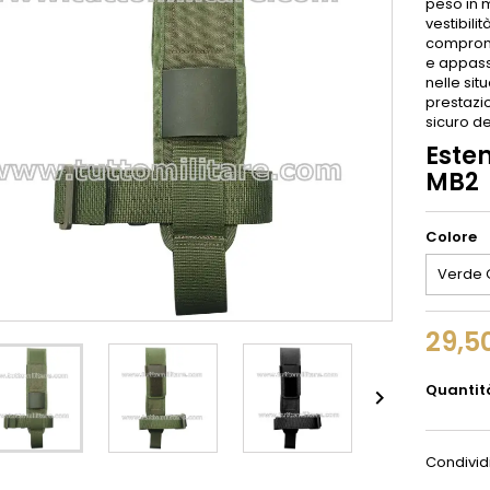
peso in 
vestibili
comprome
e appass
nelle sit
prestazio
sicuro de
Este
MB2
Colore
29,5
Quantit

Condivid