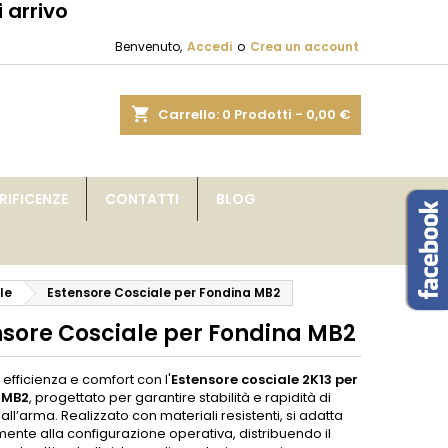
 arrivo
×
×
×
Benvenuto,
Accedi
o
Crea un account
sta
shopping_cart
Carrello:
0
Prodotti - 0,00 €
i
IFICENZE
CONTATTI
BLOG
i
le
Estensore Cosciale per Fondina MB2
nsore Cosciale per Fondina MB2
efficienza e comfort con l'
Estensore
cosciale 2K13 per
 MB2
, progettato per garantire stabilità e rapidità di
ll’arma. Realizzato con materiali resistenti, si adatta
ente alla configurazione operativa, distribuendo il