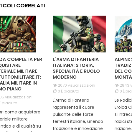
ICOLI CORRELATI
le sicurezza. Grazie
con l'ambiente naturale,
outfit,
e sue dimensioni
mentre la struttura
robus
te e al sistema di
avvolgibile garantisce
chiusur
ura sicuro, puoi...
praticità e facilità di...
DA COMPLETA PER
L'ARMA DI FANTERIA
ALPINI:
UISTARE
ITALIANA: STORIA,
TRADIZ
ERIALE MILITARE
SPECIALITÀ E RUOLO
DEL CO
TUTTOMILITARE.IT:
MODERNO
MONTA
TALIA MILITARE IN
2070 visualizzazioni
2843 v
MO PIANO
0
È piaciuto
0
È pia
05 visualizzazioni
L'Arma di Fanteria
Le Radic
È piaciuto
rappresenta il cuore
Eroica C
ri come acquistare
pulsante delle forze
si intre
riale militare
terrestri italiane, unendo
radici s
ntico e di qualità su
tradizione e innovazione
nazione. 