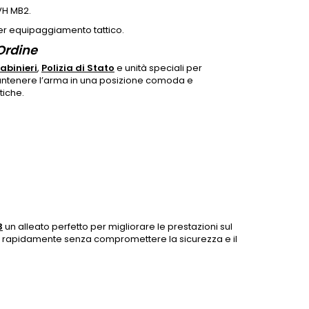
VH MB2.
r equipaggiamento tattico.
'Ordine
abinieri
,
Polizia di Stato
e unità speciali per
mantenere l’arma in una posizione comoda e
tiche.
3
un alleato perfetto per migliorare le prestazioni sul
rsi rapidamente senza compromettere la sicurezza e il