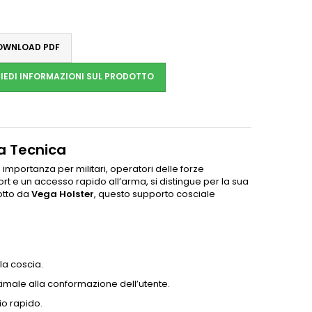
WNLOAD PDF
IEDI INFORMAZIONI SUL PRODOTTO
a Tecnica
mportanza per militari, operatori delle forze
rt e un accesso rapido all’arma, si distingue per la sua
dotto da
Vega Holster
, questo supporto cosciale
la coscia.
timale alla conformazione dell’utente.
io rapido.