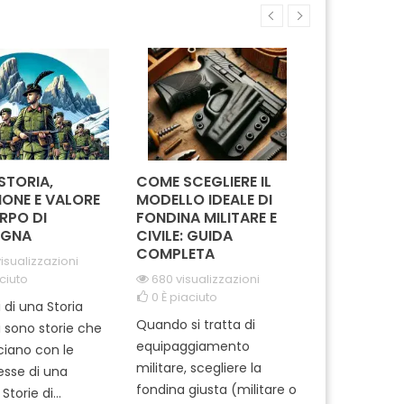
 mentre il passante
bottone assicura
Carabin
to garantisce una
un'installazione semplice e
presa sa
a sicura. Ideale per
veloce, senza bisogno di
nelle situ
chi...
attrezzi complessi....
 STORIA,
COME SCEGLIERE IL
IN MISSION
IONE E VALORE
MODELLO IDEALE DI
REGGIMEN
RPO DI
FONDINA MILITARE E
CARABINIE
GNA
CIVILE: GUIDA
PARACADUT
COMPLETA
TUSCANIA
isualizzazioni
ciuto
680 visualizzazioni
2063 visua
0
È piaciuto
0
È piaciut
i di una Storia
Quando si tratta di
Ti sei mai m
i sono storie che
equipaggiamento
come si pre
cciano con le
militare, scegliere la
professionisti
tesse di una
fondina giusta (militare o
dell'Arma ? 
Storie di...