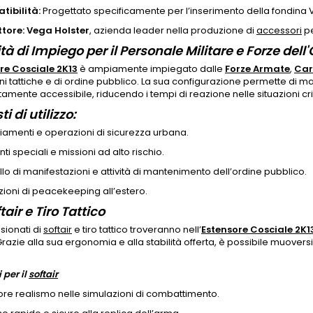
ibilità:
Progettato specificamente per l’inserimento della fondina 
tore:
Vega Holster
, azienda leader nella produzione di
accessori
pe
à di Impiego per il Personale Militare e Forze dell
re Cosciale 2K13
è ampiamente impiegato dalle
Forze Armate
,
Car
i tattiche e di ordine pubblico. La sua configurazione permette di 
mente accessibile, riducendo i tempi di reazione nelle situazioni cri
i di utilizzo:
liamenti e operazioni di sicurezza urbana.
nti speciali e missioni ad alto rischio.
lo di manifestazioni e attività di mantenimento dell’ordine pubblico.
ioni di peacekeeping all’estero.
tair e Tiro Tattico
sionati di
softair
e tiro tattico troveranno nell’
Estensore Cosciale 2K1
azie alla sua ergonomia e alla stabilità offerta, è possibile muove
 per il
softair
re realismo nelle simulazioni di combattimento.