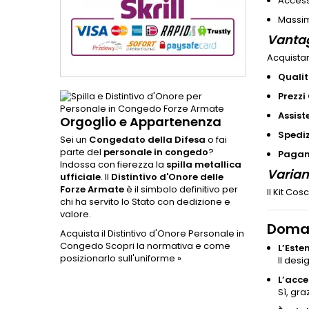
Access
Massim
Vantag
Acquistar
Qualit
Prezzi
Assist
Orgoglio e Appartenenza
Spediz
Sei un
Congedato della Difesa
o fai
parte del
personale in congedo
?
Pagame
Indossa con fierezza la
spilla metallica
Varian
ufficiale
. Il
Distintivo d'Onore delle
Forze Armate
è il simbolo definitivo per
Il Kit Cos
chi ha servito lo Stato con dedizione e
valore.
Doman
Acquista il Distintivo d'Onore Personale in
Congedo
Scopri la normativa e come
L’Este
posizionarlo sull'uniforme »
Il desi
L’acce
Sì, gra