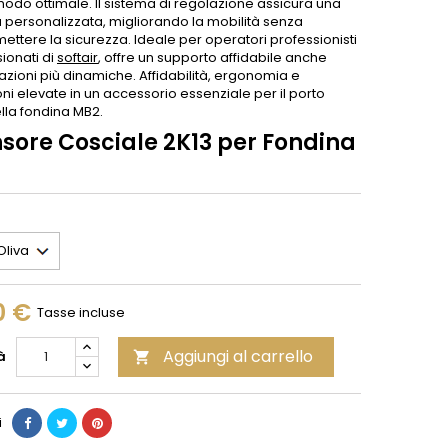
modo ottimale. Il sistema di regolazione assicura una
tà personalizzata, migliorando la mobilità senza
ttere la sicurezza. Ideale per operatori professionisti
ionati di
softair
, offre un supporto affidabile anche
uazioni più dinamiche. Affidabilità, ergonomia e
ni elevate in un accessorio essenziale per il porto
lla fondina MB2.
nsore Cosciale 2K13 per Fondina
0 €
Tasse incluse
Aggiungi al carrello
à

i