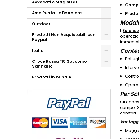
Avvocati e Magistrati
Compat
Aste Puntali e Bandiere
Produt
Modalit
Outdoor
L’
Estenso
Prodotti Non Acquistabili con
operazion
Paypal
immediata
Contest
Italia
Pattug
Croce Rossa 118 Soccorso
Sanitario
Interve
Control
Prodotti in bundle
Operaz
Per Sof
Gli appas
campo. Gr
comfort.
Vantaggi
Maggio