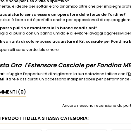
to anche per uso civile o sportivo?
nte, è ideale per softair e tiro dinamico oltre che per impieghi profe
acquistarlo senza essere un operatore delle forze dell’ordine?
acquisto è libero ed è perfetto anche per appassionati di equipaggiame
osso pulirlo e mantenerlo in buone condizioni?
iglia di pulirlo con un panno umido e di evitare lavaggi aggressivi pe
li varianti di colore posso acquistare il Kit cosciale per Fondina
isponibili sono verde, blu o nero.
sta Ora l'Estensore Cosciale per Fondina MB2
rti sfuggire l’opportunità di migliorare la tua dotazione tattica con l’
E
Militare
e assicurati un accessorio indispensabile per performance
MENTI (0)
Ancora nessuna recensione da parte
RI PRODOTTI DELLA STESSA CATEGORIA: