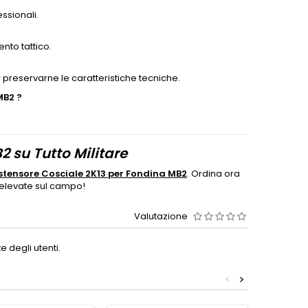
ssionali.
nto tattico.
r preservarne le caratteristiche tecniche.
 MB2
?
 su Tutto Militare
stensore Cosciale 2K13 per Fondina MB2
. Ordina ora
 elevate sul campo!
Valutazione
 degli utenti.
<
>