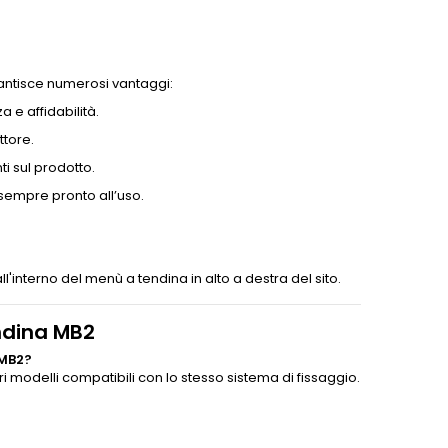
antisce numerosi vantaggi:
a e affidabilità.
ttore.
i sul prodotto.
empre pronto all’uso.
all'interno del menù a tendina in alto a destra del sito.
ndina MB2
 MB2?
i modelli compatibili con lo stesso sistema di fissaggio.