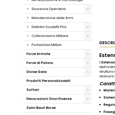
Sicurezza Operativa
Manutenzione delle Armi
Distintivi Scudetti Pins
Collezionismo Militare
DESCRI
Portachiavi Militari
Forze Armate
Esten
L’
Estenso
Forze di Polizia
dell’ordi
struttura
Divise Gala
assicura 
Prodotti Personalizzabili
Caratt
Softair
Materi
Sistem
Decorazioni Onorificenze
Regola
Zaini Bauli Borse
Fissag