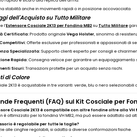
o rapido e sicuro alla replica dell’arma.
a stabilità anche in movimenti rapidi o in posizione accovacciata.
gi dell'Acquisto su Tutto Militare
e l’
Estensore Cosciale 2K13 per Fondina MB2
su
Tutto Militare
gar
à Certificata:
Prodotto originale
Vega Holster
, sinonimo di resistenz
 Competitivi:
Offerte esclusive per professionisti e appassionati di se
enza Specializzata:
Supporto clienti esperto per consigli e chiariment
ione Rapida:
Consegna veloce per garantire un equipaggiamento s
nti Sicuri:
Transazioni protette per un acquisto senza rischi.
ti di Colore
ciale 2K13 è acquistabile in tre varianti: verde, blu o nero selezionabili 
de Frequenti (FAQ) sul Kit Cosciale per Fo
nsore Cosciale 2K13 è compatibile con altre fondine oltre alla VH
gn è ottimizzato per la fondina VH MB2, ma può essere adattato ad altr
ssorio è regolabile per tutte le taglie?
zie alle cinghie regolabili, si adatta a diverse conformazioni fisiche.