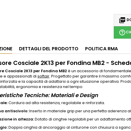

DO
help_outline
CH
ZIONE
DETTAGLI DEL PRODOTTO
POLITICA RMA
sore Cosciale 2K13 per Fondina MB2 - Sched
re Cosciale 2K13 per Fondina MB2
è un accessorio di fondamentale i
ne e appassionati di
softair
. Progettato per garantire il massimo comfo
 rinforzata e la capacità di adattarsi a ogni situazione operativa. Pro
stabilità, ergonomia e resistenza nel tempo.
eristiche Tecniche: Materiali e Design
ale:
Cordura ad alta resistenza, regolabile e rinforzata.
a antiscivolo:
Inserto in materiale grip per una perfetta aderenza al
zione in altezza:
Dotato di cinghie regolabili per un adattamento ot
gio:
Doppia cinghia di ancoraggio al cinturone con chiusura a sganc