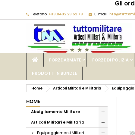
Gli or
Telefono:
+39.0432 29 52 79
E-mail:
info@tuttomil
M
C
A
add_circle_outline
De
No
dei
FORZE ARMATE
FORZE DI POLIZIA
PRODOTTI IN BUNDLE
Home
Articoli Militari e Militaria
Equipaggiam
HOME
Abbigliamento Militare
Articoli Militari e Militaria
Equipaggiamenti Militari