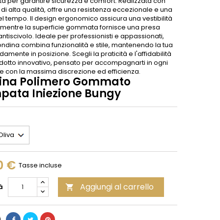
ta per garantire sicurezza e comfort. Realizzata con
 di alta qualità, offre una resistenza eccezionale e una
l tempo. Il design ergonomico assicura una vestibilità
, mentre la superficie gommata fornisce una presa
antiscivolo. Ideale per professionisti e appassionati,
ondina combina funzionalità e stile, mantenendo la tua
amente in posizione. Scegli la praticità e l'affidabilità
odotto innovativo, pensato per accompagnarti in ogni
ne con la massima discrezione ed efficienza.
ina Polimero Gommato
pata Iniezione Bungy
0 €
Tasse incluse
Aggiungi al carrello
à

i