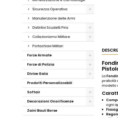
Sicurezza Operativa
Manutenzione delle Armi
Distintivi Scudetti Pins
Collezionismo Militare
Portachiavi Militari
DESCRI
Forze Armate
Fondi
Forze di Polizia
Pistol
Divise Gala
La
Fondi
praticità
Prodotti Personalizzabili
modello d
Softair
Caratt
Compat
Decorazioni Onorificenze
ogni a
Fissag
Zaini Bauli Borse
Regola