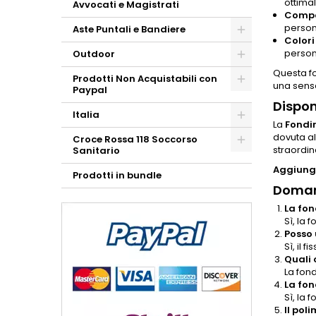
ottimal
Avvocati e Magistrati
Compat
person
Aste Puntali e Bandiere
Colori 
person
Outdoor
Questa fo
Prodotti Non Acquistabili con
una sensa
Paypal
Dispon
Italia
La
Fondi
dovuta al
Croce Rossa 118 Soccorso
straordin
Sanitario
Aggiungi
Prodotti in bundle
Doman
La fon
Sì, la 
Posso 
Sì, il 
Quali 
La fond
La fon
Sì, la 
Il pol