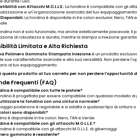
e durante l'uso.
ibilità con Attacchi M.O.L.L.E.:
La fondina è compatibile con gli att
alizzazione e un'organizzazione avanzata del tuo equipaggiamento
Disponibili:
La fondina è disponibile in tre colori esclusivi: Nero, TAN
ale.
ndina non è solo funzionale, ma anche esteticamente piacevole. Il p
zione di robustezza e durata, mentre la stampa a iniezione garantisc
ibilità Limitata e Alta Richiesta
na Polimero Gommato Stampata Iniezione
è un prodotto esclusivo,
le sue caratteristiche avanzate e alla sua versatilità. Non perdere l
ario al tuo equipaggiamento.
 questo prodotto al tuo carrello per non perdere l'opportunità di
de Frequenti (FAQ)
dina è compatibile con tutte le pistole?
fondina è progettata per essere compatibile con qualsiasi modello di p
utilizzare la fondina con una cintura normale?
fissaggio posteriore è regolabile e si adatta a qualsiasi tipo di cintura o
colori sono disponibili?
ina è disponibile in tre colori: Nero, TAN e Verde.
dina è compatibile con gli attacchi M.O.L.L.E.?
fondina è compatibile con gli attacchi M.O.L.L.E. di gibernaggi.
imero gommato è resistente?