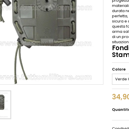
progetta
materiali
durata ne
perfetta
sicura e 
questa f
arma sald
di un pr
situazio
Fond
Stam
Colore
34,9
Quantit
Condivid