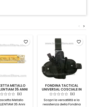
<
>
favorite_border
favorite_border
CETTA METALLO
FONDINA TACTICAL
CINTURO
LENTIAM 35 ANNI
UNIVERSAL COSCIALE IN
CON F
ORE ARGENTO ORO
CORDURA NERA
A
(0)
(0)
Fascetta Metallo
Scopri la versatilità e la
Scopri
LLENTIAM 35 Anni
resistenza della Fondina
tempo de