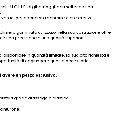
acchi M.O.L.L.E. di gibernaggi, permettendo una
.
 e Verde, per adattarsi a ogni stile e preferenza
olimero gommato utilizzato nella sua costruzione offre
e una precisione e una qualità superiori.
 disponibile in quantità limitate. La sua alta richiesta è
'opportunità di aggiungere questo accessorio
 avere un pezzo esclusivo.
istola grazie al fissaggio elastico.
 cinturone.