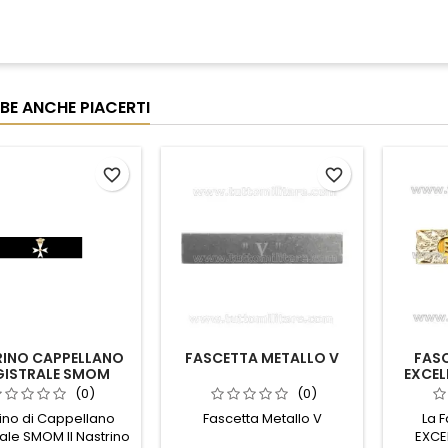
BE ANCHE PIACERTI
favorite_border
favorite_border
RINO CAPPELLANO
FASCETTA METALLO V
FAS
ISTRALE SMOM
EXCEL
BICOL
(0)
(0)
ino di Cappellano
Fascetta Metallo V
La 
ale SMOM Il Nastrino
EXCE