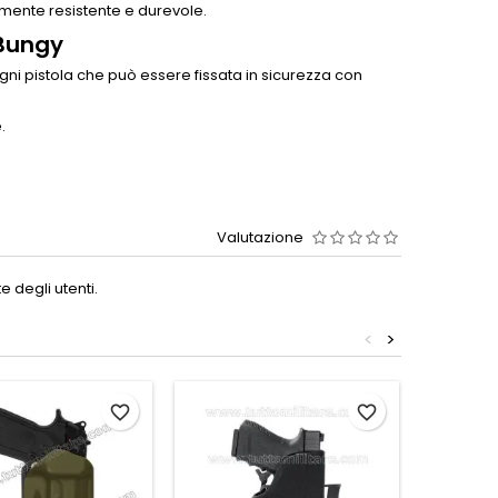
amente resistente e durevole.
Bungy
ni pistola che può essere fissata in sicurezza con
.
Valutazione
 degli utenti.
<
>
favorite_border
favorite_border