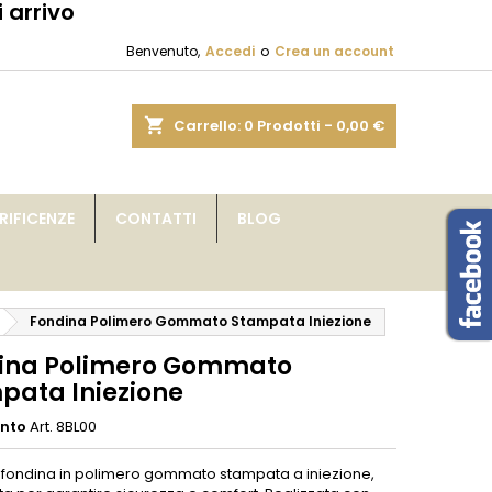
 arrivo
×
×
×
Benvenuto,
Accedi
o
Crea un account
sta
shopping_cart
Carrello:
0
Prodotti - 0,00 €
i
IFICENZE
CONTATTI
BLOG
i
Fondina Polimero Gommato Stampata Iniezione
ina Polimero Gommato
pata Iniezione
ento
Art. 8BL00
a fondina in polimero gommato stampata a iniezione,