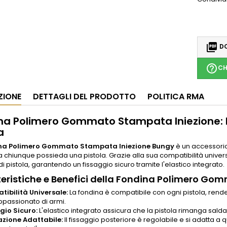

DO
help_outline
CH
ZIONE
DETTAGLI DEL PRODOTTO
POLITICA RMA
na Polimero Gommato Stampata Iniezione: L
a
na Polimero Gommato Stampata Iniezione Bungy
è un accessorio 
 a chiunque possieda una pistola. Grazie alla sua compatibilità univer
i pistola, garantendo un fissaggio sicuro tramite l'elastico integrato.
eristiche e Benefici della Fondina Polimero Go
ibilità Universale:
La fondina è compatibile con ogni pistola, rend
ppassionato di armi.
gio Sicuro:
L'elastico integrato assicura che la pistola rimanga sald
zione Adattabile:
Il fissaggio posteriore è regolabile e si adatta a