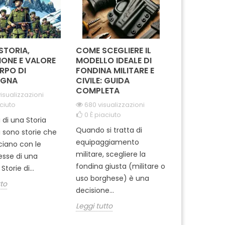
 STORIA,
COME SCEGLIERE IL
IN MISSION
IONE E VALORE
MODELLO IDEALE DI
REGGIMEN
RPO DI
FONDINA MILITARE E
CARABINIE
GNA
CIVILE: GUIDA
PARACADUT
COMPLETA
TUSCANIA
isualizzazioni
ciuto
680 visualizzazioni
2066 visua
0
È piaciuto
0
È piaciut
i di una Storia
Quando si tratta di
Ti sei mai m
i sono storie che
equipaggiamento
come si pre
cciano con le
militare, scegliere la
professionisti
tesse di una
fondina giusta (militare o
dell'Arma ? 
Storie di...
uso borghese) è una
del 1° Reggi
tto
decisione...
Leggi tutto
Leggi tutto