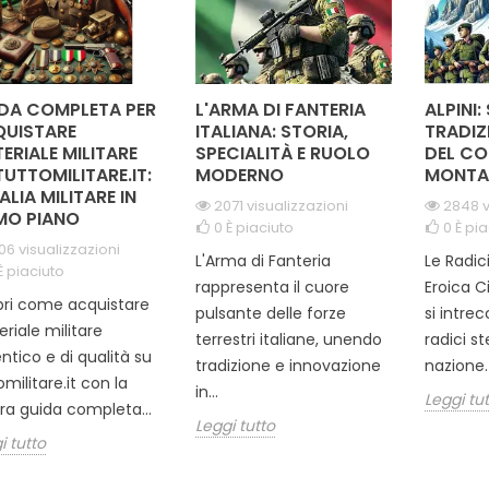
DA COMPLETA PER
L'ARMA DI FANTERIA
ALPINI:
UISTARE
ITALIANA: STORIA,
TRADIZ
ERIALE MILITARE
SPECIALITÀ E RUOLO
DEL CO
TUTTOMILITARE.IT:
MODERNO
MONTA
TALIA MILITARE IN
2071 visualizzazioni
2848 v
MO PIANO
0
È piaciuto
0
È pia
06 visualizzazioni
L'Arma di Fanteria
Le Radic
È piaciuto
rappresenta il cuore
Eroica C
ri come acquistare
pulsante delle forze
si intre
riale militare
terrestri italiane, unendo
radici s
ntico e di qualità su
tradizione e innovazione
nazione. 
omilitare.it con la
in...
Leggi tu
ra guida completa...
Leggi tutto
i tutto