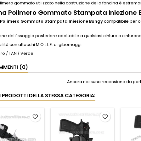
 polimero gommato utilizzato nella costruzione della fondina è estrem
na Polimero Gommato Stampata Iniezione 
 Polimero Gommato Stampata Iniezione Bungy
compatibile per og
ne del fissaggio posteriore adattabile a qualsiasi cintura o cinturone
lità con attacchi M.O.L.L.E. di gibernaggi.
ero / TAN / Verde
MENTI (0)
Ancora nessuna recensione da parte
RI PRODOTTI DELLA STESSA CATEGORIA:
favorite_border
favorite_border