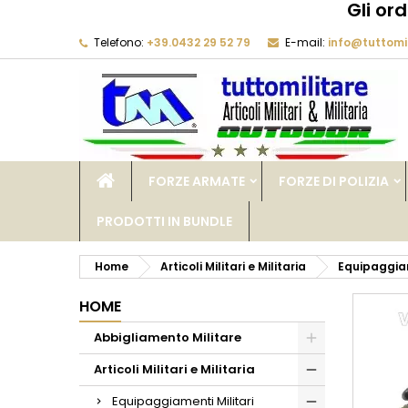
Gli or
Telefono:
+39.0432 29 52 79
E-mail:
info@tuttomil
M
C
A
add_circle_outline
De
No
dei
FORZE ARMATE
FORZE DI POLIZIA
PRODOTTI IN BUNDLE
Home
Articoli Militari e Militaria
Equipaggiam
HOME
Abbigliamento Militare
Articoli Militari e Militaria
Equipaggiamenti Militari