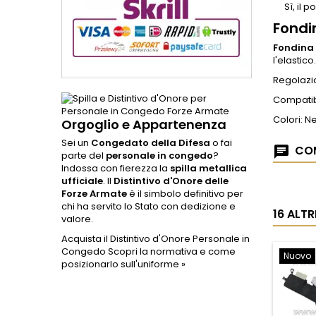
Sì, il
Fondi
Fondina
l'elastico.
Regolazio
Compatibi
Colori: N
Orgoglio e Appartenenza
Sei un
Congedato della Difesa
o fai
COM
parte del
personale in congedo
?
Indossa con fierezza la
spilla metallica
ufficiale
. Il
Distintivo d'Onore delle
Forze Armate
è il simbolo definitivo per
chi ha servito lo Stato con dedizione e
16 ALT
valore.
Acquista il Distintivo d'Onore Personale in
Congedo
Scopri la normativa e come
Nuovo
posizionarlo sull'uniforme »