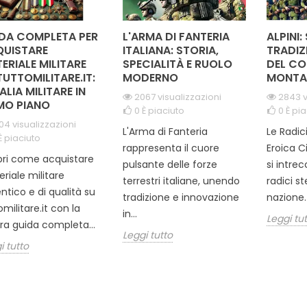
DA COMPLETA PER
L'ARMA DI FANTERIA
ALPINI:
UISTARE
ITALIANA: STORIA,
TRADIZ
ERIALE MILITARE
SPECIALITÀ E RUOLO
DEL CO
TUTTOMILITARE.IT:
MODERNO
MONTA
TALIA MILITARE IN
2067 visualizzazioni
2843 v
MO PIANO
0
È piaciuto
0
È pia
04 visualizzazioni
L'Arma di Fanteria
Le Radic
È piaciuto
rappresenta il cuore
Eroica C
ri come acquistare
pulsante delle forze
si intre
riale militare
terrestri italiane, unendo
radici s
ntico e di qualità su
tradizione e innovazione
nazione. 
omilitare.it con la
in...
Leggi tu
ra guida completa...
Leggi tutto
i tutto