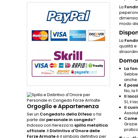
La
Fondin
peperonci
dimension
modo disc
Dispon
La
Fondin
qualità e
straordin
Doman
La fon
Sebben
anche 
È poss
No, la
Il lac
Sì, il 
Orgoglio e Appartenenza
Il cuoi
Assolu
Sei un
Congedato della Difesa
o fai
Come p
parte del
personale in congedo
?
Grazie 
Indossa con fierezza la
spilla metallica
pratica
ufficiale
. Il
Distintivo d'Onore delle
Forze Armate
è il simbolo definitivo per