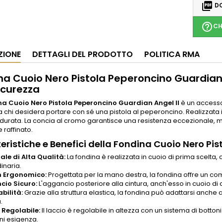

DO
help_outline
CH
ZIONE
DETTAGLI DEL PRODOTTO
POLITICA RMA
na Cuoio Nero Pistola Peperoncino Guardian A
icurezza
a Cuoio Nero Pistola Peperoncino Guardian Angel II
è un accessor
 a chi desidera portare con sé una pistola al peperoncino. Realizzata 
 durata. La concia al cromo garantisce una resistenza eccezionale, m
 raffinato.
eristiche e Benefici della Fondina Cuoio Nero Pi
ale di Alta Qualità:
La fondina è realizzata in cuoio di prima scelta
inaria.
n Ergonomico:
Progettata per la mano destra, la fondina offre un co
io Sicuro:
L'aggancio posteriore alla cintura, anch'esso in cuoio di a
bilità:
Grazie alla struttura elastica, la fondina può adattarsi anche 
.
 Regolabile:
Il laccio è regolabile in altezza con un sistema di bott
ni esigenza.