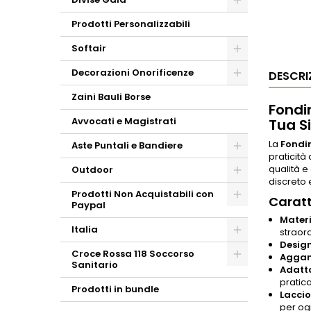
Prodotti Personalizzabili
Softair
Decorazioni Onorificenze
DESCRI
Zaini Bauli Borse
Fondi
Avvocati e Magistrati
Tua S
La
Fondin
Aste Puntali e Bandiere
praticità
qualità e
Outdoor
discreto e
Prodotti Non Acquistabili con
Caratt
Paypal
Materi
Italia
straord
Desig
Croce Rossa 118 Soccorso
Agganc
Sanitario
Adatta
pratica
Prodotti in bundle
Laccio
per og