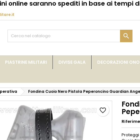
dini online saranno spediti in base ai tempi di
itare.it
y wishlists
rea lista dei desideri
ccedi
Create new list
vi avere effettuato l'accesso per salvare dei prodotti nella tua li

me lista dei desideri
 desideri.
Annulla
Acced
PIASTRINE MILITARI
DIVISE GALA
DECORAZIONI ONOR
Annulla
Crea lista dei desider
perativa
Fondina Cuoio Nero Pistola Peperoncino Guardian Ange
Fond
favorite_border
Pepe
Riferim
Proteggi 