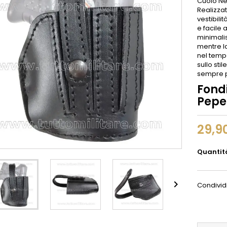
Cuoio Ne
Realizzat
vestibil
e facile 
minimali
mentre l
nel temp
sullo sti
sempre pr
Fond
Pepe
29,9
Quantit

Condivid