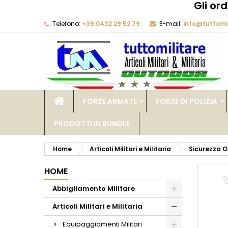
Gli or
Telefono:
+39.0432 29 52 79
E-mail:
info@tuttomil
M
C
A
add_circle_outline
De
No
dei
FORZE ARMATE
FORZE DI POLIZIA
PRODOTTI IN BUNDLE
Home
Articoli Militari e Militaria
Sicurezza O
HOME
Abbigliamento Militare
Articoli Militari e Militaria
Equipaggiamenti Militari