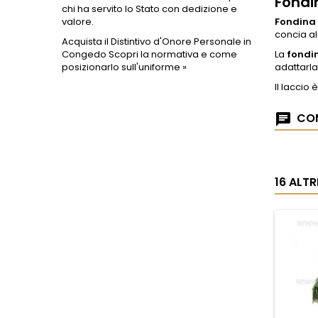
Fondi
chi ha servito lo Stato con dedizione e
valore.
Fondina
concia a
Acquista il Distintivo d'Onore Personale in
Congedo
Scopri la normativa e come
La
fondi
posizionarlo sull'uniforme »
adattarla
Il laccio
COM
16 ALT