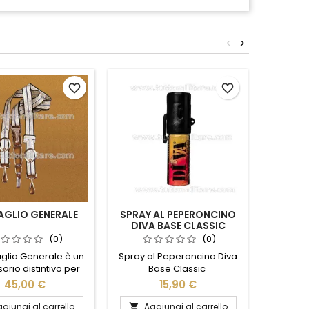
<
>
Non disp
favorite_border
favorite_border
AGLIO GENERALE
SPRAY AL PEPERONCINO
MANG
DIVA BASE CLASSIC
(0)
(0)
aglio Generale è un
Spray al Peperoncino Diva
Mangan
orio distintivo per
Base Classic
me, realizzato con
45,00 €
15,90 €
 resistenti e finiture
te, pensato per
giungi al carrello
Aggiungi al carrello
Ag

