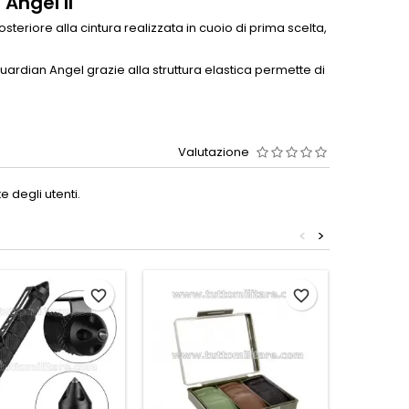
 Angel II
teriore alla cintura realizzata in cuoio di prima scelta,
rdian Angel grazie alla struttura elastica permette di
Valutazione
 degli utenti.
<
>
favorite_border
favorite_border