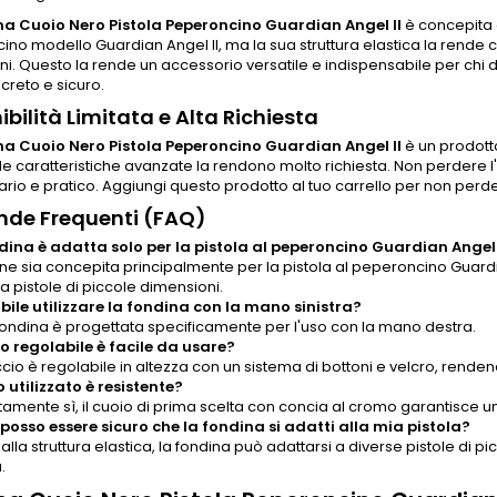
a Cuoio Nero Pistola Peperoncino Guardian Angel II
è concepita 
no modello Guardian Angel II, ma la sua struttura elastica la rende c
i. Questo la rende un accessorio versatile e indispensabile per chi 
reto e sicuro.
ibilità Limitata e Alta Richiesta
a Cuoio Nero Pistola Peperoncino Guardian Angel II
è un prodotto
 le caratteristiche avanzate la rendono molto richiesta. Non perdere
ario e pratico. Aggiungi questo prodotto al tuo carrello per non perd
de Frequenti (FAQ)
dina è adatta solo per la pistola al peperoncino Guardian Angel 
e sia concepita principalmente per la pistola al peperoncino Guardian 
a pistole di piccole dimensioni.
ibile utilizzare la fondina con la mano sinistra?
 fondina è progettata specificamente per l'uso con la mano destra.
cio regolabile è facile da usare?
laccio è regolabile in altezza con un sistema di bottoni e velcro, ren
o utilizzato è resistente?
tamente sì, il cuoio di prima scelta con concia al cromo garantisce 
osso essere sicuro che la fondina si adatti alla mia pistola?
alla struttura elastica, la fondina può adattarsi a diverse pistole di 
.