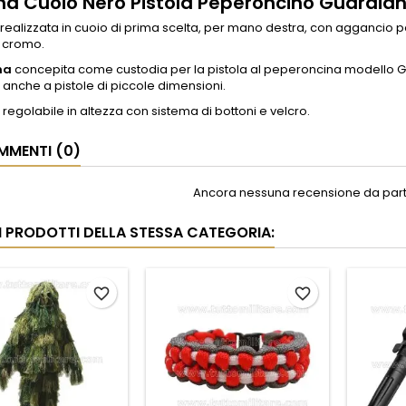
na Cuoio Nero Pistola Peperoncino Guardian
realizzata in cuoio di prima scelta, per mano destra, con aggancio pos
l cromo.
na
concepita come custodia per la pistola al peperoncina modello Gua
 anche a pistole di piccole dimensioni.
 è regolabile in altezza con sistema di bottoni e velcro.
MENTI (0)
Ancora nessuna recensione da parte
RI PRODOTTI DELLA STESSA CATEGORIA:
favorite_border
favorite_border