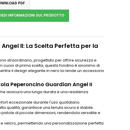
WNLOAD PDF
IEDI INFORMAZIONI SUL PRODOTTO
ngel II: La Scelta Perfetta per la
io straordinario, progettato per offrire sicurezza e
in cuoio di prima scelta, questa fondina è sinonimo di
entre il design elegante in nero la rende un accessorio
stola Peperoncino Guardian Angel II
, che assicura una lunga durata e una resistenza
mfort eccezionale durante l'uso quotidiano.
lta qualità, garantisce una tenuta sicura e stabile.
a pistole di piccole dimensioni, rendendola versatile e
oni e velcro, permettendo una personalizzazione perfetta