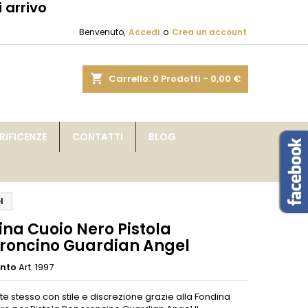
 arrivo
×
×
×
Benvenuto,
Accedi
o
Crea un account
sta
shopping_cart
Carrello:
0
Prodotti - 0,00 €
i
IFICENZE
CONTATTI
BLOG
i
l
ina Cuoio Nero Pistola
roncino Guardian Angel
ento
Art. 1997
te stesso con stile e discrezione grazie alla Fondina