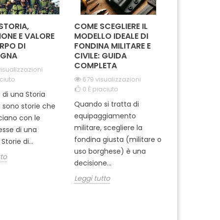
 STORIA,
COME SCEGLIERE IL
IN MISSION
IONE E VALORE
MODELLO IDEALE DI
REGGIMEN
RPO DI
FONDINA MILITARE E
CARABINIE
GNA
CIVILE: GUIDA
PARACADUT
COMPLETA
TUSCANIA
isualizzazioni
ciuto
679 visualizzazioni
2061 visual
0
È piaciuto
0
È piaciut
i di una Storia
Quando si tratta di
Ti sei mai m
i sono storie che
equipaggiamento
come si pre
cciano con le
militare, scegliere la
professionisti
tesse di una
fondina giusta (militare o
dell'Arma ? 
Storie di...
uso borghese) è una
del 1° Reggi
tto
decisione...
Leggi tutto
Leggi tutto