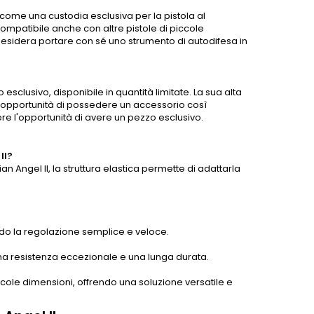
come una custodia esclusiva per la pistola al
ompatibile anche con altre pistole di piccole
desidera portare con sé uno strumento di autodifesa in
 esclusivo, disponibile in quantità limitate. La sua alta
 l'opportunità di possedere un accessorio così
ere l'opportunità di avere un pezzo esclusivo.
II?
Angel II, la struttura elastica permette di adattarla
dendo la regolazione semplice e veloce.
una resistenza eccezionale e una lunga durata.
piccole dimensioni, offrendo una soluzione versatile e