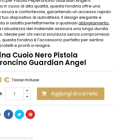
ro per Pistola Peperoncino Guardian Angel II.
a in cuoio di alta qualità, questa fondina offre una
ità sicura e confortevole, garantendo un accesso rapido
al tuo dispositivo di autodifesa. Il design elegante e
sta si adatta perfettamente a qualsiasi
abbigliamento
,
a robustezza del materiale assicura una lunga durata
o. Ideale per chi cerca sicurezza senza compromessi
le, questa fondina è l'accessorio perfetto per sentirsi
otetti e pronti a reagire.
ina Cuoio Nero Pistola
roncino Guardian Angel
0 €
Tasse incluse
Aggiungi al carrello
à

i