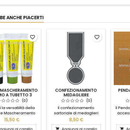
BE ANCHE PIACERTI
favorite_border
favorite_border
 MASCHERAMENTO
CONFEZIONAMENTO
PEND
O A TUBETTO 3
MEDAGLIERE
COLORI
(0)
(0)
 la versatilità della
Il confezionamento
Il Pend
e Mascheramento
sartoriale di medaglieri
access
 Tubetto 3 colori",
militari è un servizio
unifor
15,50 €
8,50 €
to perfetto per le tue
professionale che
materiali
nture all'aperto.
garantisce l'allestimento su
cura
ggiungi al carrello
Aggiungi al carrello
Ag

