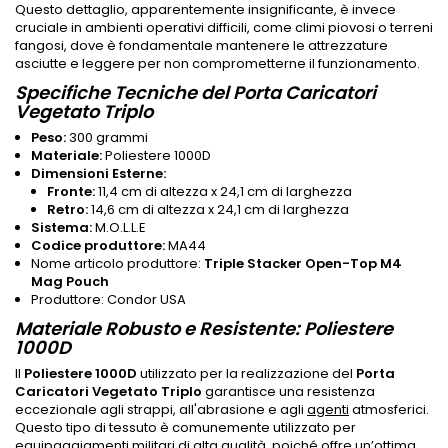
Questo dettaglio, apparentemente insignificante, è invece
cruciale in ambienti operativi difficili, come climi piovosi o terreni
fangosi, dove è fondamentale mantenere le attrezzature
asciutte e leggere per non comprometterne il funzionamento.
Specifiche Tecniche del Porta Caricatori
Vegetato Triplo
Peso:
300 grammi
Materiale:
Poliestere 1000D
Dimensioni Esterne:
Fronte:
11,4 cm di altezza x 24,1 cm di larghezza
Retro:
14,6 cm di altezza x 24,1 cm di larghezza
Sistema:
M.O.L.L.E
Codice produttore:
MA44
Nome articolo produttore:
Triple Stacker Open-Top M4
Mag Pouch
Produttore: Condor USA
Materiale Robusto e Resistente: Poliestere
1000D
Il
Poliestere 1000D
utilizzato per la realizzazione del
Porta
Caricatori Vegetato Triplo
garantisce una resistenza
eccezionale agli strappi, all'abrasione e agli
agenti
atmosferici.
Questo tipo di tessuto è comunemente utilizzato per
equipaggiamenti militari
di alta qualità, poiché offre un’ottima