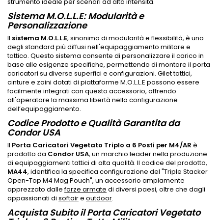
strumento ideale per scenari ad alta intensità.
Sistema M.O.L.L.E: Modularità e
Personalizzazione
Il
sistema M.O.L.L.E
, sinonimo di modularità e flessibilità, è uno
degli standard più diffusi nell'equipaggiamento militare e
tattico. Questo sistema consente di personalizzare il carico in
base alle esigenze specifiche, permettendo di montare il porta
caricatori su diverse superfici e configurazioni. Gilet tattici,
cinture e zaini dotati di piattaforme M.O.L.L.E possono essere
facilmente integrati con questo accessorio, offrendo
all'operatore la massima libertà nella configurazione
dell’equipaggiamento.
Codice Prodotto e Qualità Garantita da
Condor USA
Il
Porta Caricatori Vegetato Triplo a 6 Posti per M4/AR
è
prodotto da
Condor USA
, un marchio leader nella produzione
di equipaggiamenti tattici di alta qualità. Il codice del prodotto,
MA44
, identifica la specifica configurazione del "Triple Stacker
Open-Top M4 Mag Pouch", un accessorio ampiamente
apprezzato dalle
forze armate
di diversi paesi, oltre che dagli
appassionati di
softair
e
outdoor
.
Acquista Subito il Porta Caricatori Vegetato