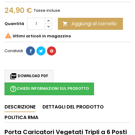
24,90 €
Tasse incluse
Aggiungi al carrello
Quantità


Ultimi articoli in magazzino
Condividi

DOWNLOAD PDF
help_outline
CHIEDI INFORMAZIONI SUL PRODOTTO
DESCRIZIONE
DETTAGLI DEL PRODOTTO
POLITICA RMA
Porta Caricatori Vegetati Tripli a 6 Posti