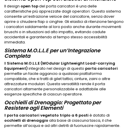
Il design
open top
del porta caricatori è una delle
caratteristiche più apprezzate dagli operatori. Questo sistema
consente un’estrazione veloce del caricatore, senza dover
aprire o chiudere flap o cinghie. Gli elastici di ritenzione tengono
i caricatori saldamente al loro posto anche durante movimenti
bruschi o in situazioni ad alto impatto, evitando cadute
accidentali e garantendo al tempo stesso accessibilità
immediata.
Sistema M.O.L.L.E per un’Integrazione
Completa
Il
Sistema M.O.L.L.E (MOdular Lightweight Load-carrying
Equipment)
integrato nel design di questo
porta caricatori
permette un facile aggancio a qualsiasi piattaforma
compatibile, che si tratti di gilet tattici, cinture, zaini o altre
attrezzature modulari. Questa versatilità rende il porta
caricatori altamente personalizzabile e adattabile alle
esigenze specifiche di ciascun operatore.
Occhielli di Drenaggio: Progettato per
Resistere agli Elementi
Il
porta caricatori vegetato triplo a 6 posti
è dotato di
occhielli di drenaggio
alla base di ciascuna tasca, il che
permette all’acqua e ad altri detriti di fuoriuscire rapidamente.