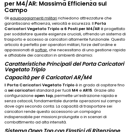
per M4/AR: Massima Efficienza sul
Campo
Gli
equipaggiamenti militari
richiedono attrezzature che
garantiscano efficienza, velocità e sicurezza. Il
Porta
Caricatori Vegetato Triplo a 6 Posti per M4/AR
è progettato
per soddisfare queste esigenze cruciali, offrendo un sistema di
trasporto e accesso ai caricatori altamente funzionale. Questo
articolo è perfetto per operatori militari, forze dell’ordine e
appassionati di
softair
, che necessitano di una gestione rapida
e affidabile dei caricatori in ambienti dinamici.
Caratteristiche Principali del Porta Caricatori
Vegetato Triplo
Capacità per 6 Caricatori AR/M4
Il
Porta Caricatori Vegetato Triplo
è in grado di ospitare fino
a
sei caricatori
standard per fucili
M4
e
AR15
. Grazie alla
configurazione
open top
, permette un’estrazione rapida e
senza ostacoli, fondamentale durante operazioni sul campo
dove ogni secondo conta. La capacità di trasportare sei
caricatori rende questo accessorio un compagno
indispensabile per missioni prolungate o in scenari di
combattimento ad alta intensità.
Sistema Open Top con Elastici di Ritenzione