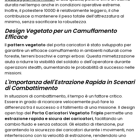
durata nel tempo anche in condizioni operative estreme.
Inoltre, il poliestere 1000D è relativamente leggero, il che
contribuisce a mantenere il peso totale dell’attrezzatura al
minimo, senza sacrificare la robustezza.
Design Vegetato per un Camuffamento
Efficace
Il
pattern vegetato
del porta caricatori è stato sviluppato per
garantire un efficace camuffamento in ambienti naturali come
foreste, terreni boschivi e campi erbosi. Questa mimetizzazione
aiuta a ridurre la visibilità del soldato o dell'operatore durante
operazioni stealth, aumentando le probabilità di successo nelle
missioni.
L'Importanza dell'Estrazione Rapida in Scenari
di Combattimento
In situazioni di combattimento, il tempo è un fattore critico.
Essere in grado di ricaricare velocemente può fare la
differenza tra il successo o il fallimento di una missione. Il design
open top del
Porta Caricatori Vegetato Triplo
permette una
estrazione rapida e sicura dei caricatori
, facilitando un
cambio fluido e senza ostacoli. Gli elastici di ritenzione, pur
garantendo la sicurezza dei caricatori durante i movimenti, non
interferiscono con la velocità di estrazione, rendendolo uno