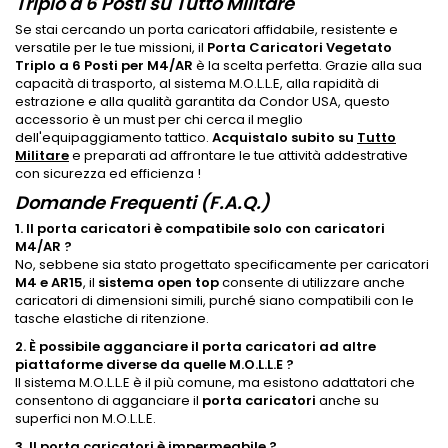
Triplo a 6 Posti su Tutto Militare
Se stai cercando un porta caricatori affidabile, resistente e
versatile per le tue missioni, il
Porta Caricatori Vegetato
Triplo a 6 Posti per M4/AR
è la scelta perfetta. Grazie alla sua
capacità di trasporto, al sistema M.O.L.L.E, alla rapidità di
estrazione e alla qualità garantita da Condor USA, questo
accessorio è un must per chi cerca il meglio
dell'equipaggiamento tattico.
Acquistalo subito su
Tutto
Militare
e preparati ad affrontare le tue attività addestrative
con sicurezza ed efficienza !
Domande Frequenti (F.A.Q.)
1. Il porta caricatori è compatibile solo con caricatori
M4/AR ?
No, sebbene sia stato progettato specificamente per caricatori
M4 e AR15
, il
sistema open top
consente di utilizzare anche
caricatori di dimensioni simili, purché siano compatibili con le
tasche elastiche di ritenzione.
2. È possibile agganciare il porta caricatori ad altre
piattaforme diverse da quelle M.O.L.L.E ?
Il sistema M.O.L.L.E è il più comune, ma esistono adattatori che
consentono di agganciare il
porta caricatori
anche su
superfici non M.O.L.L.E.
3. Il porta caricatori è impermeabile ?