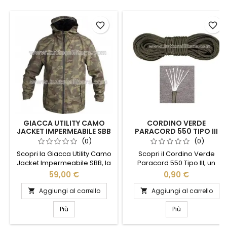
favorite_border
favorite_border
GIACCA UTILITY CAMO
CORDINO VERDE
JACKET IMPERMEABILE SBB
PARACORD 550 TIPO III
(0)
(0)
Scopri la Giacca Utility Camo
Scopri il Cordino Verde
Jacket Impermeabile SBB, la
Paracord 550 Tipo III, un
compagna ideale per le tue
accessorio essenziale per gli
59,00 €
0,90 €
avventure all'aperto.
amanti dell'avventura e del
Realizzata con materiali di
fai-da-te. Realizzato con
Aggiungi al carrello
Aggiungi al carrello


alta qualità, questa giacca
materiali di alta qualità,
offre resistenza all'acqua e
questo cordino offre una
Più
Più
protezione dagli elementi,
resistenza eccezionale e una
mantenendoti asciutto e
versatilità senza pari. Perfetto