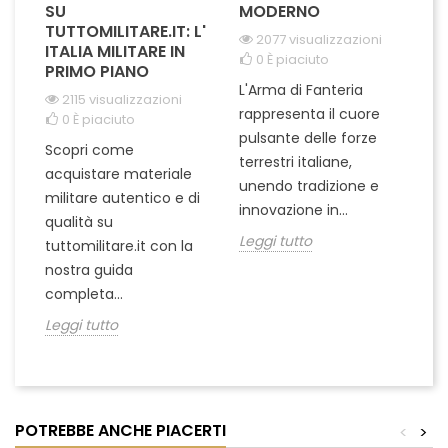
SU
MODERNO
D
TUTTOMILITARE.IT: L'
2077 visualizzazioni
ITALIA MILITARE IN
0
È piaciuto
PRIMO PIANO
L'Arma di Fanteria
Le
2115 visualizzazioni
rappresenta il cuore
Er
0
È piaciuto
pulsante delle forze
ch
Scopri come
terrestri italiane,
le
acquistare materiale
unendo tradizione e
na
militare autentico e di
innovazione in...
Le
qualità su
Leggi tutto
tuttomilitare.it con la
nostra guida
completa...
Leggi tutto
POTREBBE ANCHE PIACERTI
<
>