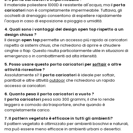
Il materiale poliestere 1000D è resistente all'acqua, ma il
porta
caricatori
non è completamente impermeabile. Tuttavia, gli
occhielli di drenaggio consentono di espellere rapidamente
l'acqua in caso di esposizione a pioggia o umidità.
4. Quali sono i vantaggi del design open top rispetto a un
design chiuso ?
Il design
open top
permette un accesso più rapido ai caricatori
rispetto ai sistemi chiusi, che richiedono di aprire e chiudere
cinghie o flap. Questo risulta particolarmente utile in situazioni di
emergenza o in combattimenti ad alta intensità.
5. Posso usare questo porta caricatori per
softair
o altre
attività ricreative ?
Assolutamente sì! Il
porta caricatori
è ideale per softair,
paintball e altre attività
outdoor
che richiedono un rapido
accesso ai caricatori.
6. Quanto pesa il porta caricatori a vuoto ?
Il
porta caricatori
pesa solo 300 grammi, il che lo rende
leggero e comodo da trasportare, anche quando è
completamente carico.
7. Il pattern vegetato è efficace in tutti gli ambienti?
Il pattern vegetato è ottimizzato per ambienti boschivi e naturali,
ma può essere meno efficace in ambienti urbani o desertici.