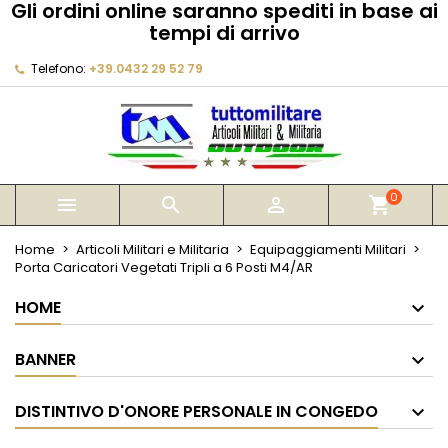
Gli ordini online saranno spediti in base ai
×
×
×
tempi di arrivo
My wishlists
Crea lista dei desideri
Accedi
Telefono:
+39.0432 29 52 79
Create new list
add_circle_outline
Devi avere effettuato l'accesso per salvare dei
Nome lista dei desideri
prodotti nella tua lista dei desideri.
Annulla
Accedi
Annulla
Crea lista dei desideri
0



shopping_cart
Home
Articoli Militari e Militaria
Equipaggiamenti Militari
Porta Caricatori Vegetati Tripli a 6 Posti M4/AR
HOME
BANNER
DISTINTIVO D'ONORE PERSONALE IN CONGEDO