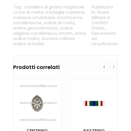
Tag :
cavaliere di grazia magistrale
,
Pubblicato
croce di malta
,
medaglie melitensi
,
in:
Storia
missione umanitaria
,
onorificenze
Militare e
cavalleresche
,
ordine di malta
,
Conflitti
ordine gerosolimitano
,
ordine
Storici
,
religioso cavalleresco
,
smom
,
storia
Decorazioni
ordine malta
,
Sovrano militare
ed
ordine di malta
Onorificenze
Prodotti correlati
CENTRINO
NASTRINO