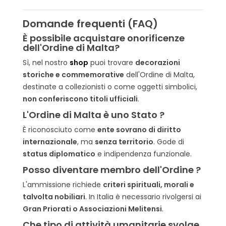
Domande frequenti (FAQ)
È possibile acquistare onorificenze
dell'Ordine di Malta?
Sì, nel nostro
shop
puoi trovare
decorazioni
storiche e commemorative
dell'Ordine di Malta,
destinate a collezionisti o come oggetti simbolici,
non conferiscono titoli ufficiali
.
L'Ordine di Malta è uno Stato ?
È riconosciuto come
ente sovrano di diritto
internazionale
, ma
senza territorio
. Gode di
status diplomatico
e indipendenza funzionale.
Posso diventare membro dell'Ordine ?
L'ammissione richiede
criteri spirituali, morali e
talvolta nobiliari
. In Italia è necessario rivolgersi ai
Gran Priorati o Associazioni Melitensi
.
Che tipo di attività umanitarie svolge