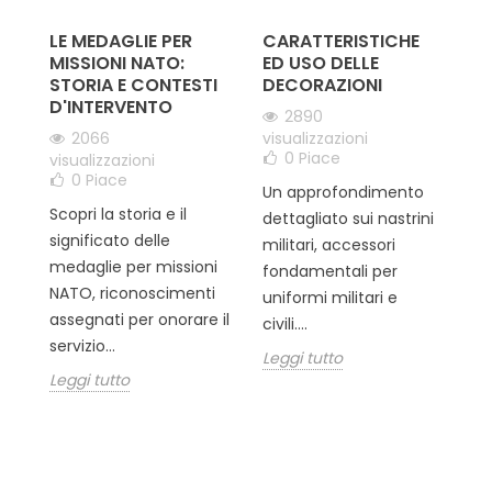
LE MEDAGLIE PER
CARATTERISTICHE
L
MISSIONI NATO:
ED USO DELLE
I
STORIA E CONTESTI
DECORAZIONI
S
D'INTERVENTO
M
2890
2066
visualizzazioni
0
Piace
visualizzazioni
o
0
Piace
Un approfondimento
L'
Scopri la storia e il
dettagliato sui nastrini
ra
significato delle
militari, accessori
pu
medaglie per missioni
fondamentali per
te
NATO, riconoscimenti
uniformi militari e
un
assegnati per onorare il
civili....
in
servizio...
Leggi tutto
Le
Leggi tutto