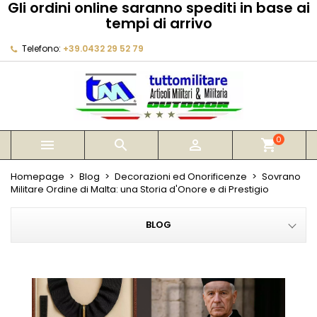
Gli ordini online saranno spediti in base ai
×
×
×
×
tempi di arrivo
My wishlists
((modalTitle))
Crea lista dei desideri
Accedi
Telefono:
+39.0432 29 52 79
Create new list
add_circle_outline
((confirmMessage))
Devi avere effettuato l'accesso per salvare dei
Nome lista dei desideri
prodotti nella tua lista dei desideri.
((cancelText))
((modalDeleteText))
Annulla
Accedi
Annulla
Crea lista dei desideri
0



shopping_cart
Homepage
Blog
Decorazioni ed Onorificenze
Sovrano
Militare Ordine di Malta: una Storia d'Onore e di Prestigio
BLOG