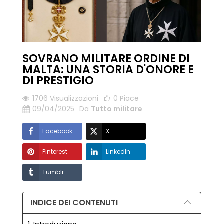
SOVRANO MILITARE ORDINE DI
MALTA: UNA STORIA D'ONORE E
DI PRESTIGIO
1706 Visualizzazioni
0
Piace
09/04/2025
Da
Tutto militare
Facebook
X
Pinterest
LinkedIn
Tumblr
INDICE DEI CONTENUTI