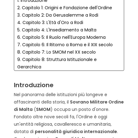
1. Introduzione
2. Capitolo 1: Origini e Fondazione dell'Ordine
3. Capitolo 2: Da Gerusalemme a Rodi
4. Capitolo 3: L'Età d'Oro a Rodi
5. Capitolo 4: L'Insediamento a Malta
6. Capitolo 5: Il Ruolo nell'Europa Moderna
7. Capitolo 6: Il Ritorno a Roma e il XIX secolo
8. Capitolo 7: Lo SMOM nel XX secolo
9. Capitolo 8: Struttura Istituzionale e
Gerarchica
10. Capitolo 9: Sovranità e Personalità Giuridica
11. Capitolo 10: Simboli, Insegne e Onorificenze
Introduzione
12. Capitolo 11: Attività Umanitarie e Sanitarie
Nel panorama delle istituzioni più longeve e
13. Capitolo 12: Crisi Istituzionale e Riforma
affascinanti della storia, il
Sovrano Militare Ordine
Costituzionale del 2022
di Malta
(
SMOM
) occupa un posto d'onore.
14. Capitolo 13: Il Ramo Femminile dell'Ordine
Fondato oltre nove secoli fa, l'Ordine è oggi
15. Capitolo 14: Curiosità e Dettagli Inusuali
un'entità religiosa, cavalleresca e umanitaria,
15.1. Curiosità: Lo sapevi che... ?
dotata di
personalità giuridica internazionale
.
16. Domande frequenti (FAQ)