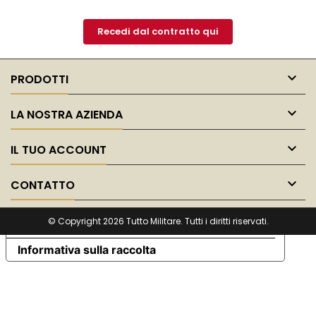
Recedi dal contratto qui

PRODOTTI

LA NOSTRA AZIENDA

IL TUO ACCOUNT

CONTATTO
© Copyright 2026 Tutto Militare. Tutti i diritti riservati.
Le tue preferenze relative alla privacy
Informativa sulla raccolta