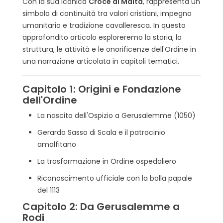
Con la sua iconica
Croce di Malta
, rappresenta un
16.1. È possibile acquistare onorificenze
simbolo di continuità tra valori cristiani, impegno
dell'Ordine di Malta?
umanitario e tradizione cavalleresca. In questo
16.2. L'Ordine di Malta è uno Stato ?
approfondito articolo esploreremo la storia, la
16.3. Posso diventare membro dell'Ordine ?
struttura, le attività e le onorificenze dell'Ordine in
16.4. Che tipo di attività umanitarie svolge
una narrazione articolata in capitoli tematici.
l'Ordine ?
Capitolo 1: Origini e Fondazione
dell'Ordine
La nascita dell'Ospizio a Gerusalemme (1050)
Gerardo Sasso di Scala e il patrocinio
amalfitano
La trasformazione in Ordine ospedaliero
Riconoscimento ufficiale con la bolla papale
del 1113
Capitolo 2: Da Gerusalemme a
Rodi