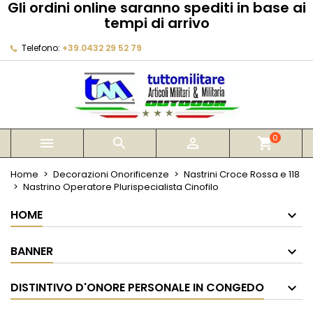
Gli ordini online saranno spediti in base ai
×
×
×
tempi di arrivo
My wishlists
Crea lista dei desideri
Accedi
Telefono:
+39.0432 29 52 79
Create new list
add_circle_outline
Devi avere effettuato l'accesso per salvare dei
Nome lista dei desideri
prodotti nella tua lista dei desideri.
Annulla
Accedi
Annulla
Crea lista dei desideri
0



shopping_cart
Home
Decorazioni Onorificenze
Nastrini Croce Rossa e 118
Nastrino Operatore Plurispecialista Cinofilo
HOME
BANNER
DISTINTIVO D'ONORE PERSONALE IN CONGEDO