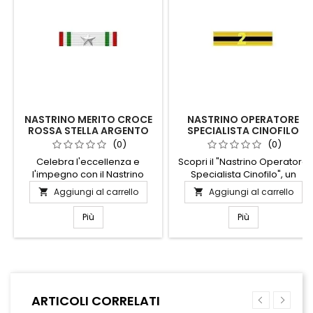
NASTRINO MERITO CROCE
NASTRINO OPERATORE
ROSSA STELLA ARGENTO
SPECIALISTA CINOFILO
(0)
(0)
Celebra l'eccellenza e
Scopri il "Nastrino Operatore
l'impegno con il Nastrino
Specialista Cinofilo", un
Merito Croce Rossa Stella
simbolo di eccellenza e
Aggiungi al carrello
Aggiungi al carrello


Argento. Questo distintivo
dedizione nel mondo della
elegante è un simbolo di
cinofilia. Realizzato con
Più
Più
dedizione e servizio
materiali di alta qualità,
umanitario, perfetto per chi
questo nastrino rappresenta
ha dimostrato straordinaria
l'impegno e la competenza
generosità e coraggio.
di chi lavora a stretto contatto
Realizzato con materiali di
con i cani, garantendo un
alta qualità, il nastrino
riconoscimento visibile e
ARTICOLI CORRELATI
presenta una stella d'argento
prestigioso. Perfetto per
che cattura la luce,
essere indossato con