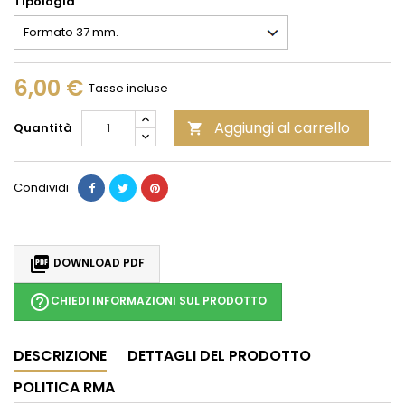
Tipologia
6,00 €
Tasse incluse
Aggiungi al carrello
Quantità

Condividi

DOWNLOAD PDF
help_outline
CHIEDI INFORMAZIONI SUL PRODOTTO
DESCRIZIONE
DETTAGLI DEL PRODOTTO
POLITICA RMA