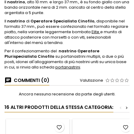
Il
nastrino
, alto 10 mm. e largo 37 mm., è su fondo giallo con una
banda orizzontale nera di 2 mm. caricato al centro della stella
argentata a 5 punte.
Il
nastrino
di
Operatore Specialista Cinofilo
, disponibile nel
formato 37 mm., può essere confezionato nel formato regolare
piatto, nella variante leggermente bombata
Elite
e munito di
attacco posteriore con morsetti o con viti, selezionabili
all'interno del menù a tendina.
Per il confezionamento del
nastrino Operatore
Plurispecialista Cinofilo
su portanastrini multipli, a due o più
posti, idonei all'alloggiamento di più nastrini uniti su unica base
in cui, si rinvia alla scheda
portanastrini
.
COMMENTI (0)
Valutazione
Ancora nessuna recensione da parte degli utenti.
16 ALTRI PRODOTTI DELLA STESSA CATEGORIA:
<
>
favorite_border
favorite_border