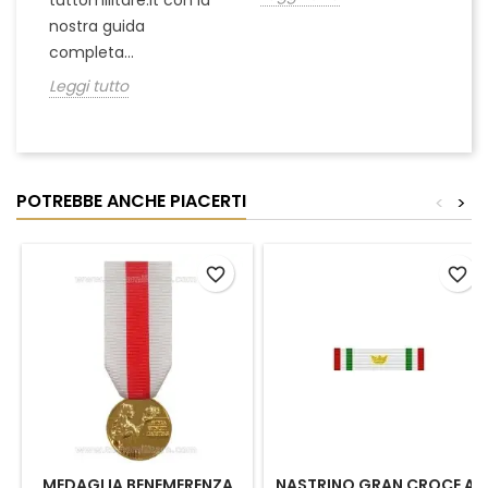
tuttomilitare.it con la
nostra guida
completa...
Leggi tutto
POTREBBE ANCHE PIACERTI
<
>
favorite_border
favorite_border
MEDAGLIA BENEMERENZA
NASTRINO GRAN CROCE AL