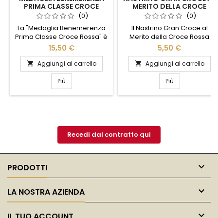
PRIMA CLASSE CROCE
MERITO DELLA CROCE
ROSSA
ROSSA ITALIANA
(0)
(0)
La "Medaglia Benemerenza
Il Nastrino Gran Croce al
Prima Classe Croce Rossa" è
Merito della Croce Rossa
un simbolo di eccellenza e
Italiana è un simbolo di
15,50 €
5,50 €
dedizione umanitaria.
eccellenza e dedizione
Realizzata con materiali di
umanitaria. Realizzato con
Aggiungi al carrello
Aggiungi al carrello


alta qualità, questa medaglia
materiali di alta qualità,
rappresenta un
questo nastrino rappresenta
Più
Più
riconoscimento prestigioso
un riconoscimento
per coloro che hanno
prestigioso per coloro che
dimostrato straordinario
hanno dimostrato un
impegno e altruismo nel
impegno straordinario nel
servizio alla comunità. Il suo
servizio alla comunità. Il suo
design elegante e raffinato
design elegante e distintivo
Recedi dal contratto qui
riflette l'onore e il...
lo rende perfetto per...

PRODOTTI

LA NOSTRA AZIENDA

IL TUO ACCOUNT