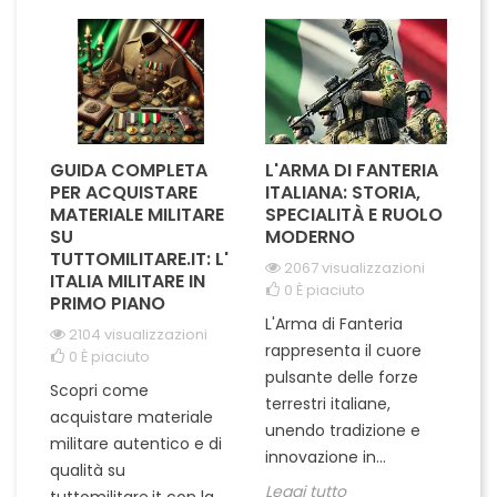
aggiungendo un tocco di...
orgoglio su...
GUIDA COMPLETA
L'ARMA DI FANTERIA
A
PER ACQUISTARE
ITALIANA: STORIA,
T
MATERIALE MILITARE
SPECIALITÀ E RUOLO
V
SU
MODERNO
D
TUTTOMILITARE.IT: L'
2067 visualizzazioni
ITALIA MILITARE IN
0
È piaciuto
PRIMO PIANO
L'Arma di Fanteria
Le
2104 visualizzazioni
rappresenta il cuore
Er
0
È piaciuto
pulsante delle forze
ch
Scopri come
terrestri italiane,
le
acquistare materiale
unendo tradizione e
na
militare autentico e di
innovazione in...
Le
qualità su
Leggi tutto