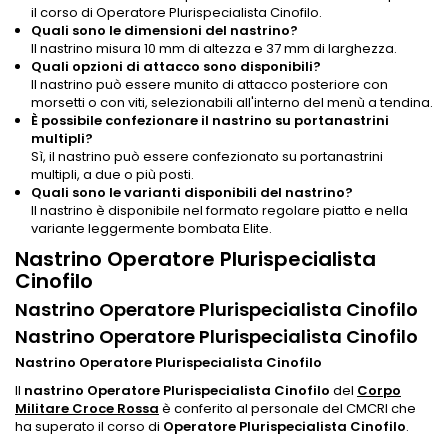
il corso di Operatore Plurispecialista Cinofilo.
Quali sono le dimensioni del nastrino?
Il nastrino misura 10 mm di altezza e 37 mm di larghezza.
Quali opzioni di attacco sono disponibili?
Il nastrino può essere munito di attacco posteriore con
morsetti o con viti, selezionabili all'interno del menù a tendina.
È possibile confezionare il nastrino su portanastrini
multipli?
Sì, il nastrino può essere confezionato su portanastrini
multipli, a due o più posti.
Quali sono le varianti disponibili del nastrino?
Il nastrino è disponibile nel formato regolare piatto e nella
variante leggermente bombata Elite.
Nastrino Operatore Plurispecialista
Cinofilo
Nastrino Operatore Plurispecialista Cinofilo
Nastrino Operatore Plurispecialista Cinofilo
Nastrino Operatore Plurispecialista Cinofilo
Il
nastrino Operatore Plurispecialista Cinofilo
del
Corpo
Militare Croce Rossa
è conferito al personale del CMCRI che
ha superato il corso di
Operatore Plurispecialista Cinofilo
.