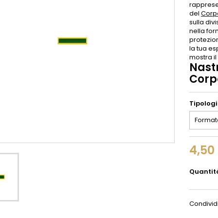
rappresen
del
Corp
sulla div
nella for
protezio
la tua es
mostra il
Nastr
Corp
Tipolog
4,50
Quantit
Condivid