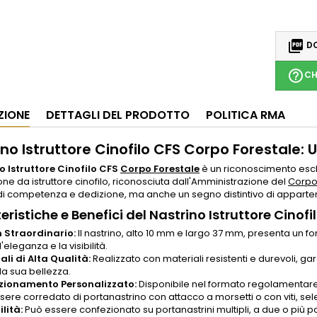

DO
help_outline
CH
ZIONE
DETTAGLI DEL PRODOTTO
POLITICA RMA
no Istruttore Cinofilo CFS Corpo Forestale: 
o Istruttore Cinofilo CFS
Corpo Forestale
è un riconoscimento escl
zione da istruttore cinofilo, riconosciuta dall'Amministrazione del
Corpo
i competenza e dedizione, ma anche un segno distintivo di appartenenz
eristiche e Benefici del Nastrino Istruttore Cinof
 Straordinario:
Il nastrino, alto 10 mm e largo 37 mm, presenta un f
l'eleganza e la visibilità.
ali di Alta Qualità:
Realizzato con materiali resistenti e durevoli, 
 la sua bellezza.
zionamento Personalizzato:
Disponibile nel formato regolamentare 
ere corredato di portanastrino con attacco a morsetti o con viti, sele
lità:
Può essere confezionato su portanastrini multipli, a due o più post