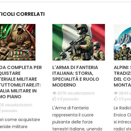
'istruzione e della
dedizione di chi opera per
d
one militare. Il suo
la salvaguardia
addest
ICOLI CORRELATI
elegante e distintivo
dell'ambiente e delle
della g
ende perfetto per
risorse naturali. Il suo design
design e
re indossato con
elegante e sobrio lo rende
lo ren
lio su uniformi o...
perfetto...
DA COMPLETA PER
L'ARMA DI FANTERIA
ALPINI:
UISTARE
ITALIANA: STORIA,
TRADIZ
ERIALE MILITARE
SPECIALITÀ E RUOLO
DEL CO
TUTTOMILITARE.IT:
MODERNO
MONTA
TALIA MILITARE IN
2070 visualizzazioni
2843 v
MO PIANO
0
È piaciuto
0
È pia
05 visualizzazioni
L'Arma di Fanteria
Le Radic
È piaciuto
rappresenta il cuore
Eroica C
ri come acquistare
pulsante delle forze
si intre
riale militare
terrestri italiane, unendo
radici s