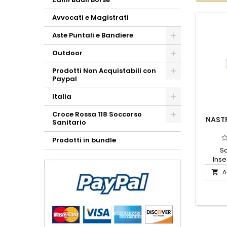
Avvocati e Magistrati
Aste Puntali e Bandiere
Outdoor
Prodotti Non Acquistabili con
Paypal
Italia
Croce Rossa 118 Soccorso
NAST
Sanitario
C
Prodotti in bundle
Sc
Inse
Coordi
A

simbo
dedizi
materi
q
rappres
lead