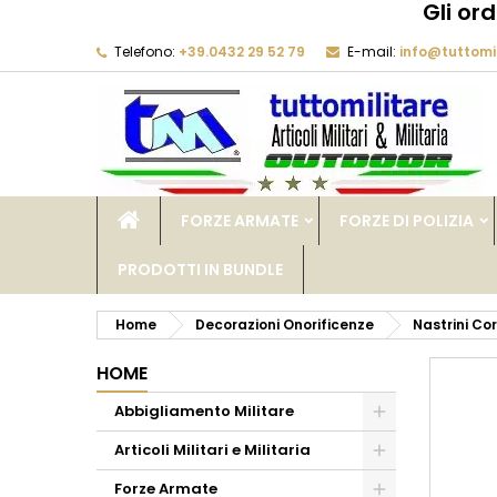
Gli or
Telefono:
+39.0432 29 52 79
E-mail:
info@tuttomil
M
C
A
add_circle_outline
De
No
dei
FORZE ARMATE
FORZE DI POLIZIA
PRODOTTI IN BUNDLE
Home
Decorazioni Onorificenze
Nastrini Co
HOME
Abbigliamento Militare
Articoli Militari e Militaria
Forze Armate