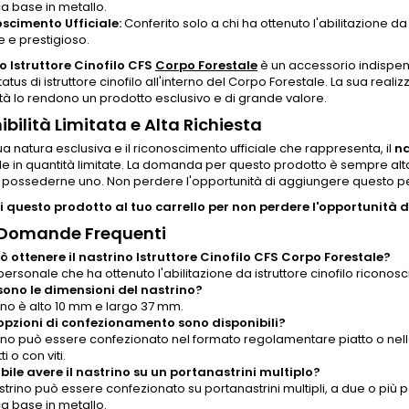
ca base in metallo.
scimento Ufficiale:
Conferito solo a chi ha ottenuto l'abilitazione da
le e prestigioso.
o Istruttore Cinofilo CFS
Corpo Forestale
è un accessorio indispens
atus di istruttore cinofilo all'interno del Corpo Forestale. La sua realiz
ità lo rendono un prodotto esclusivo e di grande valore.
ibilità Limitata e Alta Richiesta
ua natura esclusiva e il riconoscimento ufficiale che rappresenta, il
na
le in quantità limitate. La domanda per questo prodotto è sempre alta,
possederne uno. Non perdere l'opportunità di aggiungere questo pez
 questo prodotto al tuo carrello per non perdere l'opportunità di
 Domande Frequenti
ò ottenere il nastrino Istruttore Cinofilo CFS Corpo Forestale?
 personale che ha ottenuto l'abilitazione da istruttore cinofilo ricono
sono le dimensioni del nastrino?
rino è alto 10 mm e largo 37 mm.
opzioni di confezionamento sono disponibili?
trino può essere confezionato nel formato regolamentare piatto o nel
i o con viti.
ibile avere il nastrino su un portanastrini multiplo?
nastrino può essere confezionato su portanastrini multipli, a due o più po
ca base in metallo.