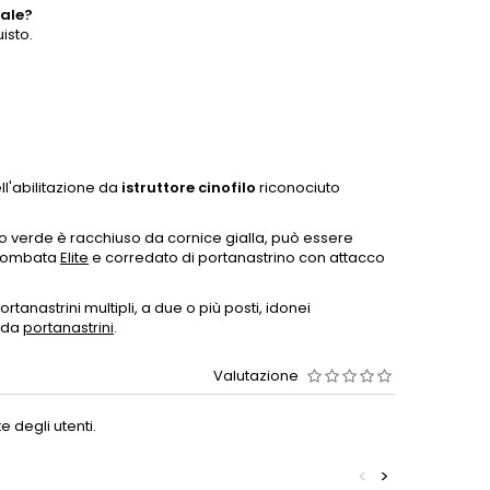
tale?
isto.
ll'abilitazione da
istruttore cinofilo
riconociuto
ndo verde è racchiuso da cornice gialla, può essere
 bombata
Elite
e corredato di portanastrino con attacco
ortanastrini multipli, a due o più posti, idonei
heda
portanastrini
.
Valutazione
 degli utenti.
<
>