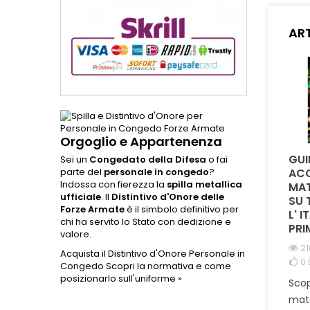
dell
formazi
ART
design 
lo r
esse
orgog
Orgoglio e Appartenenza
QUAL È LA DIFFERENZA
È POSSIBILE
GUI
Sei un
Congedato della Difesa
o fai
TRA LA CORDURA
PERSONALIZZARE
ACQ
parte del
personale in congedo
?
Indossa con fierezza la
spilla metallica
1000D E IL NYLON NEI
PATCH CON NUMERO
MAT
ufficiale
. Il
Distintivo d'Onore delle
PORTA CARICATORI E
DI MATRICOLA E
SU 
Forze Armate
è il simbolo definitivo per
ZAINI TATTICI ?
GRUPPO SANGUIGNO
L' I
chi ha servito lo Stato con dedizione e
?
PRI
981 visualizzazioni
valore.
0
È piaciuto
2633 visualizzazioni
21
Acquista il Distintivo d'Onore Personale in
0
È piaciuto
0
Congedo
Scopri la normativa e come
Scopri perché la Cordura
posizionarlo sull'uniforme »
Scopri come
Scop
1000D è la scelta ideale
personalizzare una patch
mate
per porta caricatori e