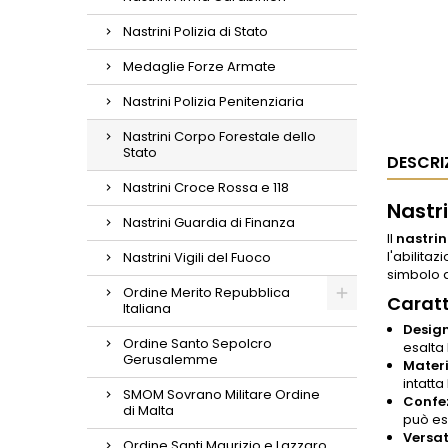
Nastrini Polizia di Stato
Medaglie Forze Armate
Nastrini Polizia Penitenziaria
Nastrini Corpo Forestale dello
Stato
DESCRI
Nastrini Croce Rossa e 118
Nastri
Nastrini Guardia di Finanza
Il
nastrin
l'abilita
Nastrini Vigili del Fuoco
simbolo d
Ordine Merito Repubblica
Caratt
Italiana
Design
Ordine Santo Sepolcro
esalta 
Gerusalemme
Materi
intatta
SMOM Sovrano Militare Ordine
Confe
di Malta
può ess
Versati
Ordine Santi Maurizio e Lazzaro