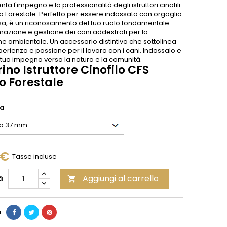
ta l'impegno e la professionalità degli istruttori cinofili
o Forestale
. Perfetto per essere indossato con orgoglio
isa, è un riconoscimento del tuo ruolo fondamentale
mazione e gestione dei cani addestrati per la
ne ambientale. Un accessorio distintivo che sottolinea
perienza e passione per il lavoro con i cani. Indossalo e
 tuo impegno verso la natura e la comunità.
ino Istruttore Cinofilo CFS
o Forestale
ia
 €
Tasse incluse
Aggiungi al carrello
à

i