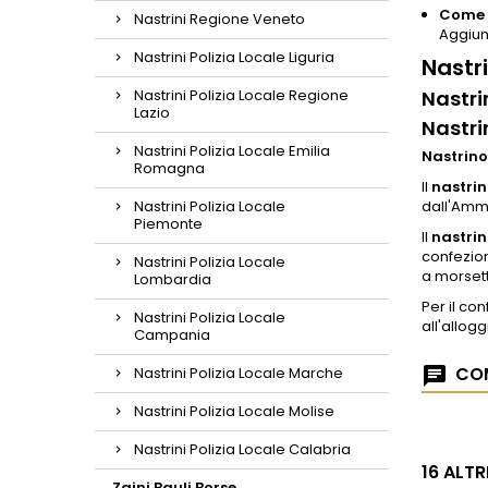
Come p
Nastrini Regione Veneto
Aggiung
Nastrini Polizia Locale Liguria
Nastri
Nastrini Polizia Locale Regione
Nastri
Lazio
Nastri
Nastrini Polizia Locale Emilia
Nastrino
Romagna
Il
nastri
Nastrini Polizia Locale
dall'Amm
Piemonte
Il
nastrin
confezio
Nastrini Polizia Locale
a morsett
Lombardia
Per il c
Nastrini Polizia Locale
all'allogg
Campania
COM
Nastrini Polizia Locale Marche
Nastrini Polizia Locale Molise
Nastrini Polizia Locale Calabria
16 ALT
Zaini Bauli Borse