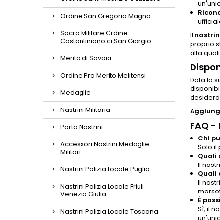
un'uni
Ricono
Ordine San Gregorio Magno
ufficia
Sacro Militare Ordine
Il
nastrin
Costantiniano di San Giorgio
proprio st
alta qual
Merito di Savoia
Dispon
Ordine Pro Merito Melitensi
Data la s
disponibi
Medaglie
desidera 
Nastrini Militaria
Aggiungi
FAQ -
Porta Nastrini
Chi pu
Accessori Nastrini Medaglie
Solo il
Militari
Quali 
Il nast
Nastrini Polizia Locale Puglia
Quali 
Il nas
Nastrini Polizia Locale Friuli
morsett
Venezia Giulia
È poss
Sì, il 
Nastrini Polizia Locale Toscana
un'uni