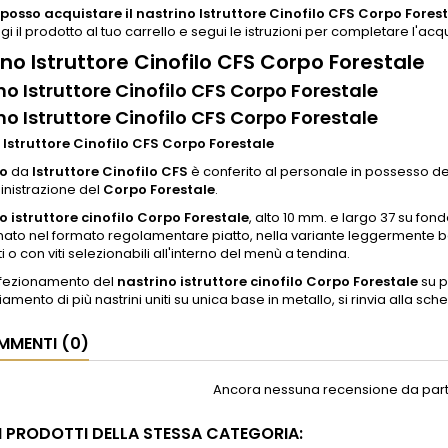
osso acquistare il nastrino Istruttore Cinofilo CFS Corpo Fores
i il prodotto al tuo carrello e segui le istruzioni per completare l'acqu
no Istruttore Cinofilo CFS Corpo Forestale
no Istruttore Cinofilo CFS Corpo Forestale
no Istruttore Cinofilo CFS Corpo Forestale
 Istruttore Cinofilo CFS Corpo Forestale
no
da
Istruttore Cinofilo CFS
è conferito al personale in possesso de
inistrazione del
Corpo Forestale
.
o istruttore cinofilo Corpo Forestale
, alto 10 mm. e largo 37 su fo
nato nel formato regolamentare piatto, nella variante leggermente
i o con viti selezionabili all'interno del menù a tendina.
onfezionamento del
nastrino istruttore cinofilo Corpo Forestale
su p
iamento di più nastrini uniti su unica base in metallo, si rinvia alla sc
MENTI (0)
Ancora nessuna recensione da parte
RI PRODOTTI DELLA STESSA CATEGORIA: