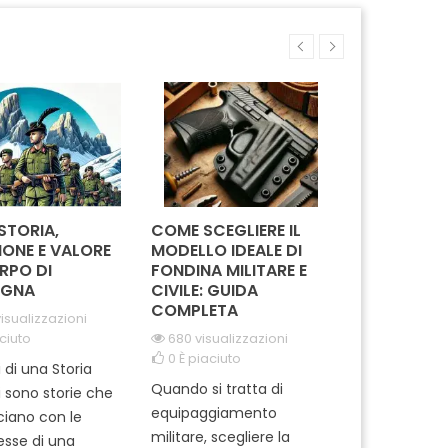
i istruzione e
protezione e alla
per co
ramento nel campo
conservazione delle nostre
distinti
uida militare. Il suo
risorse naturali. Realizzato
gestio
legante e distintivo
con materiali di alta qualità,
naturali.
de perfetto per...
il nastrino è un tributo...
al cen
 STORIA,
COME SCEGLIERE IL
IN MISSION
IONE E VALORE
MODELLO IDEALE DI
REGGIMEN
RPO DI
FONDINA MILITARE E
CARABINIE
GNA
CIVILE: GUIDA
PARACADUT
COMPLETA
TUSCANIA
isualizzazioni
ciuto
680 visualizzazioni
2063 visua
0
È piaciuto
0
È piaciut
i di una Storia
Quando si tratta di
Ti sei mai m
i sono storie che
equipaggiamento
come si pre
cciano con le
militare, scegliere la
professionisti
tesse di una