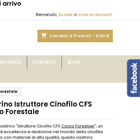
 arrivo
×
×
×
Benvenuto,
Accedi
o
Crea un account
sta
shopping_cart
Carrello:
0
Prodotti - 0,00 €
i
IFICENZE
CONTATTI
BLOG
i
Forestale
ino Istruttore Cinofilo CFS
o Forestale
 nastrino "Istruttore Cinofilo CFS
Corpo Forestale
", un
i eccellenza e dedizione nel mondo della cinofilia.
o con materiali di alta qualità, questo nastrino