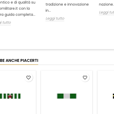
ntico e di qualità su
tradizione e innovazione
nazione. 
omilitare.it con la
in...
Leggi tu
ra guida completa...
Leggi tutto
i tutto
BE ANCHE PIACERTI
favorite_border
favorite_border