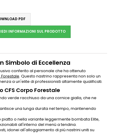
WNLOAD PDF
IEDI INFORMAZIONI SUL PRODOTTO
Un Simbolo di Eccellenza
usivo conferito al personale che ha ottenuto
 Forestale
. Questo nastrino rappresenta non solo un
a a un'elite di professionisti altamente qualificati.
ilo CFS Corpo Forestale
ondo verde racchiuso da una cornice gialla, che ne
garantisce una lunga durata nel tempo, mantenendo
piatto o nella variante leggermente bombata Elite,
zionabili all'interno del menù a tendina.
i, idonei all'alloggiamento di più nastrini uniti su