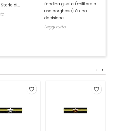
fondina giusta (militare o
dell'Arma ? 
Storie di...
uso borghese) è una
del 1° Reggi
tto
decisione...
Leggi tutto
Leggi tutto
<
>
favorite_border
favorite_border