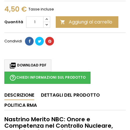
4,50 €
Tasse incluse
Aggiungi al carrello
Quantità

Condividi

DOWNLOAD PDF
help_outline
CHIEDI INFORMAZIONI SUL PRODOTTO
DESCRIZIONE
DETTAGLI DEL PRODOTTO
POLITICA RMA
Nastrino Merito NBC: Onore e
Competenza nel Controllo Nucleare,