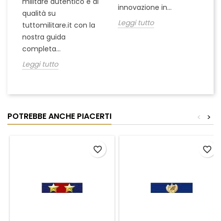
militare autentico e di
innovazione in...
Le
qualità su
Leggi tutto
tuttomilitare.it con la
nostra guida
completa...
Leggi tutto
POTREBBE ANCHE PIACERTI
<
>
favorite_border
favorite_border