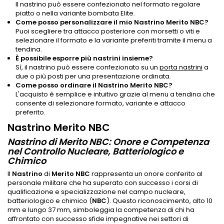
Il nastrino può essere confezionato nel formato regolare
piatto o nella variante bombata Elite.
Come posso personalizzare il mio Nastrino Merito NBC?
Puoi scegliere tra attacco posteriore con morsetti o viti e
selezionare il formato e la variante preferiti tramite il menu a
tendina.
È possibile esporre più nastrini insieme?
Sì, il nastrino può essere confezionato su un
porta nastrini
a
due o più posti per una presentazione ordinata.
Come posso ordinare il Nastrino Merito NBC?
L'acquisto è semplice e intuitivo grazie al menu a tendina che
consente di selezionare formato, variante e attacco
preferito.
Nastrino Merito NBC
Nastrino di Merito NBC: Onore e Competenza
nel Controllo Nucleare, Batteriologico e
Chimico
Il
Nastrino
di
Merito NBC
rappresenta un onore conferito al
personale militare che ha superato con successo i corsi di
qualificazione e specializzazione nel campo nucleare,
batteriologico e chimico (
NBC
). Questo riconoscimento, alto 10
mm e lungo 37 mm, simboleggia la competenza di chi ha
affrontato con successo sfide impegnative nei settori di