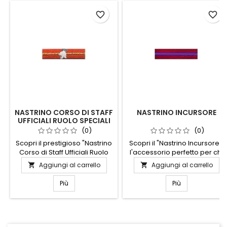
favorite_border
favorite_border
NASTRINO CORSO DI STAFF
NASTRINO INCURSORE
UFFICIALI RUOLO SPECIALI
ARMI
(0)
(0)
Scopri il prestigioso "Nastrino
Scopri il "Nastrino Incursore",
Corso di Staff Ufficiali Ruolo
l'accessorio perfetto per chi
Speciali Armi", un simbolo di
ama distinguersi con stile.
Aggiungi al carrello
Aggiungi al carrello


eccellenza e dedizione.
Realizzato con materiali di
Questo nastrino rappresenta
alta qualità, questo nastrino
Più
Più
il completamento di un
unisce eleganza e
percorso formativo esclusivo,
resistenza, ideale per ogni
riservato agli ufficiali che
occasione. Il suo design
hanno dimostrato
unico e versatile si adatta
competenze straordinarie
perfettamente a qualsiasi