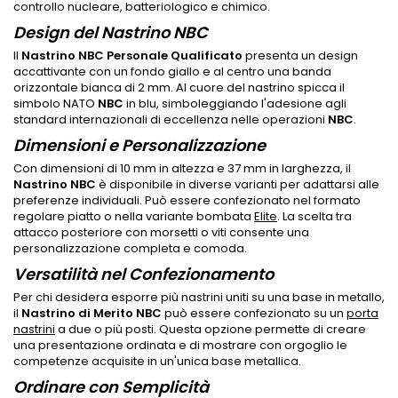
controllo nucleare, batteriologico e chimico.
Design del Nastrino NBC
Il
Nastrino NBC Personale Qualificato
presenta un design
accattivante con un fondo giallo e al centro una banda
orizzontale bianca di 2 mm. Al cuore del nastrino spicca il
simbolo NATO
NBC
in blu, simboleggiando l'adesione agli
standard internazionali di eccellenza nelle operazioni
NBC
.
Dimensioni e Personalizzazione
Con dimensioni di 10 mm in altezza e 37 mm in larghezza, il
Nastrino NBC
è disponibile in diverse varianti per adattarsi alle
preferenze individuali. Può essere confezionato nel formato
regolare piatto o nella variante bombata
Elite
. La scelta tra
attacco posteriore con morsetti o viti consente una
personalizzazione completa e comoda.
Versatilità nel Confezionamento
Per chi desidera esporre più nastrini uniti su una base in metallo,
il
Nastrino di Merito NBC
può essere confezionato su un
porta
nastrini
a due o più posti. Questa opzione permette di creare
una presentazione ordinata e di mostrare con orgoglio le
competenze acquisite in un'unica base metallica.
Ordinare con Semplicità