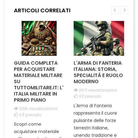
nel loro campo. Realizzato
outfit, aggiungendo un tocco
ARTICOLI CORRELATI
con materiali di alta qualità, il
di originalità e raffinatezza.
design elegante e...
Disponibile in una gamma...
GUIDA COMPLETA
L'ARMA DI FANTERIA
A
PER ACQUISTARE
ITALIANA: STORIA,
T
MATERIALE MILITARE
SPECIALITÀ E RUOLO
V
SU
MODERNO
D
TUTTOMILITARE.IT: L'
2071 visualizzazioni
ITALIA MILITARE IN
0
È piaciuto
PRIMO PIANO
L'Arma di Fanteria
Le
2106 visualizzazioni
rappresenta il cuore
Er
0
È piaciuto
pulsante delle forze
ch
Scopri come
terrestri italiane,
le
acquistare materiale
unendo tradizione e
na