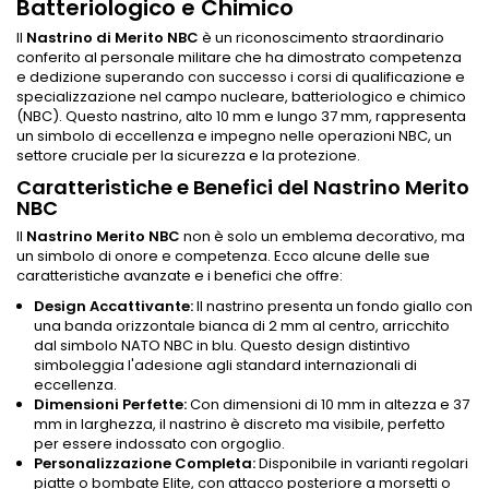
Batteriologico e Chimico
Il
Nastrino di Merito NBC
è un riconoscimento straordinario
conferito al personale militare che ha dimostrato competenza
e dedizione superando con successo i corsi di qualificazione e
specializzazione nel campo nucleare, batteriologico e chimico
(NBC). Questo nastrino, alto 10 mm e lungo 37 mm, rappresenta
un simbolo di eccellenza e impegno nelle operazioni NBC, un
settore cruciale per la sicurezza e la protezione.
Caratteristiche e Benefici del Nastrino Merito
NBC
Il
Nastrino Merito NBC
non è solo un emblema decorativo, ma
un simbolo di onore e competenza. Ecco alcune delle sue
caratteristiche avanzate e i benefici che offre:
Design Accattivante:
Il nastrino presenta un fondo giallo con
una banda orizzontale bianca di 2 mm al centro, arricchito
dal simbolo NATO NBC in blu. Questo design distintivo
simboleggia l'adesione agli standard internazionali di
eccellenza.
Dimensioni Perfette:
Con dimensioni di 10 mm in altezza e 37
mm in larghezza, il nastrino è discreto ma visibile, perfetto
per essere indossato con orgoglio.
Personalizzazione Completa:
Disponibile in varianti regolari
piatte o bombate Elite, con attacco posteriore a morsetti o