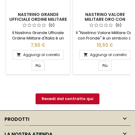
NASTRINO GRANDE
NASTRINO VALORE
UFFICIALE ORDINE MILITARE
MILITARE ORO CON
D'ITALIA
FRONDE
(0)
(0)
Il Nastrino Grande Ufficiale
Il "Nastrino Valore Militare Oro
Ordine Militare d'Italia è un
con Fronde" è un simbolo di
simbolo di prestigio e onore,
coraggio e dedizione,
7,50 €
10,50 €
riservato a chi ha dimostrato
riservato a chi ha dimostrato
eccezionale valore e
straordinario valore in
Aggiungi al carrello
Aggiungi al carrello


dedizione al servizio militare.
situazioni critiche. Realizzato
Realizzato con materiali di
con materiali di alta qualità,
Più
Più
alta qualità, questo nastrino
questo nastrino presenta un
rappresenta un
elegante design dorato
riconoscimento ufficiale di
arricchito da fronde, che ne
meriti straordinari. Il suo
esaltano l'importanza e la
design elegante e distintivo
solennità. Perfetto per essere
lo rende perfetto per...
indossato con...
Recedi dal contratto qui

PRODOTTI

LA NOSTRA AZIENDA