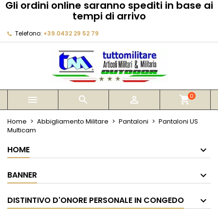
Gli ordini online saranno spediti in base ai
×
×
×
tempi di arrivo
My wishlists
Crea lista dei desideri
Accedi
Telefono:
+39.0432 29 52 79
Create new list
add_circle_outline
Devi avere effettuato l'accesso per salvare dei
Nome lista dei desideri
prodotti nella tua lista dei desideri.
Annulla
Accedi
Annulla
Crea lista dei desideri
0



shopping_cart
Home
Abbigliamento Militare
Pantaloni
Pantaloni US
Multicam
HOME
BANNER
DISTINTIVO D'ONORE PERSONALE IN CONGEDO