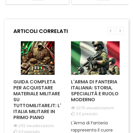
sfida quotidiana. Il design
ogni situazione. Il design
mimetico è perfetto per chi
mimetico digitale non solo
ama un look audace e
conferisce un look moderno
dinamico. Dotato di tasche
e grintoso, ma garantisce
multiple, garantisce praticità
anche un'ottima capacità di
ARTICOLI CORRELATI
e spazio per tutti i tuoi oggetti
adattamento all'ambiente.
essenziali. Ideale...
Dotati di tasche multiple,...
GUIDA COMPLETA
L'ARMA DI FANTERIA
A
PER ACQUISTARE
ITALIANA: STORIA,
T
MATERIALE MILITARE
SPECIALITÀ E RUOLO
V
SU
MODERNO
D
TUTTOMILITARE.IT: L'
2075 visualizzazioni
ITALIA MILITARE IN
0
È piaciuto
PRIMO PIANO
L'Arma di Fanteria
Le
2112 visualizzazioni
rappresenta il cuore
Er
0
È piaciuto