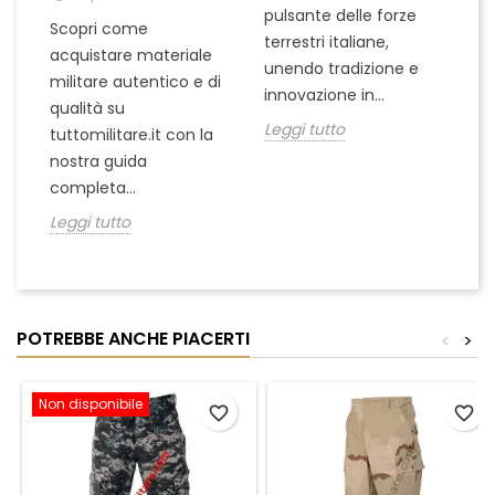
pulsante delle forze
ch
Scopri come
terrestri italiane,
le
acquistare materiale
unendo tradizione e
na
militare autentico e di
innovazione in...
Le
qualità su
Leggi tutto
tuttomilitare.it con la
nostra guida
completa...
Leggi tutto
POTREBBE ANCHE PIACERTI
<
>
Non disponibile
favorite_border
favorite_border