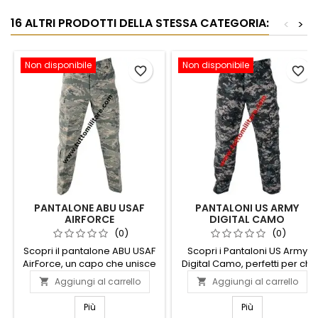
16 ALTRI PRODOTTI DELLA STESSA CATEGORIA:
<
>
Non disponibile
Non disponibile
favorite_border
favorite_border
PANTALONE ABU USAF
PANTALONI US ARMY
AIRFORCE
DIGITAL CAMO
(0)
(0)
Scopri il pantalone ABU USAF
Scopri i Pantaloni US Army
AirForce, un capo che unisce
Digital Camo, perfetti per chi
funzionalità e stile militare.
cerca stile e funzionalità.
Aggiungi al carrello
Aggiungi al carrello


Realizzato con materiali
Realizzati con materiali
resistenti, offre comfort e
resistenti, questi pantaloni
Più
Più
durata per affrontare ogni
offrono comfort e durata in