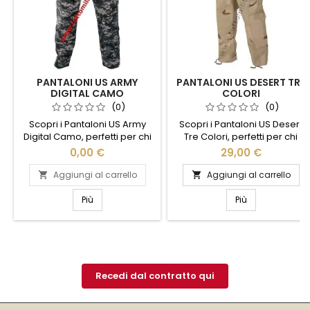
PANTALONI US ARMY
PANTALONI US DESERT TRE
DIGITAL CAMO
COLORI
(0)
(0)
Scopri i Pantaloni US Army
Scopri i Pantaloni US Desert
Digital Camo, perfetti per chi
Tre Colori, perfetti per chi
cerca stile e funzionalità.
cerca comfort e stile in ogni
0,00 €
29,00 €
Realizzati con materiali
avventura. Realizzati con
resistenti, questi pantaloni
materiali resistenti, questi
Aggiungi al carrello
Aggiungi al carrello


offrono comfort e durata in
pantaloni offrono una
ogni situazione. Il design
vestibilità comoda e
Più
Più
mimetico digitale non solo
duratura, ideale per
conferisce un look moderno
escursioni, campeggio o
e grintoso, ma garantisce
semplicemente per un look
anche un'ottima capacità di
casual e alla moda. Il design
adattamento all'ambiente.
mimetico a tre colori si ispira
Dotati di tasche multiple,...
alle uniformi militari,
Recedi dal contratto qui
garantendo un...