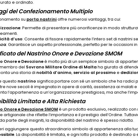
urato e ordinato.
gi del Confezionamento Multiplo
zionamento su
porta nastrini
offre numerosi vantaggi, tra cui:
izzazione
: Permette di presentare più onorificenze in modo struttur
ineamenti.
cità d’uso
: Consente di fissare rapidamente l’intero set di nastrini 
nza
: Garantisce un aspetto professionale, perfetto per le occasioni in 
nificato del Nastrino Onore e Devozione SMOM
o Onore e Devozione
è molto più di un semplice simbolo di apparten
i membro del
Sovrano Militare Ordine di Malta
ha giurato di difend
cconta una storia di
nobiltà d’animo
,
servizio al prossimo
e
dedizion
e questo
nastrino
significa portare con sé un simbolo che ha radici pr
tre nove secoli è impegnata in opere di carità, assistenza ai malati 
ta l’appartenenza a un’organizzazione prestigiosa, ma anche l’impe
bilità Limitata e Alta Richiesta
no Onore e Devozione SMOM
è un prodotto esclusivo, realizzato con 
e artigianale che riflette l’importanza e il prestigio dell’Ordine. Tutta
da parte degli insigniti, la disponibilità del nastrino è spesso ridotta.
ri aggiungere questo straordinario simbolo di appartenenza alla tua 
ssibile
. La disponibilità è limitata, e ogni lotto prodotto è destinato 