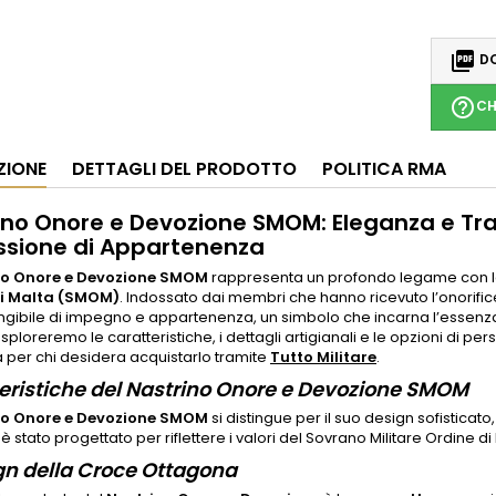

DO
help_outline
CH
ZIONE
DETTAGLI DEL PRODOTTO
POLITICA RMA
ino Onore e Devozione SMOM: Eleganza e Tra
ssione di Appartenenza
no Onore e Devozione SMOM
rappresenta un profondo legame con la st
di Malta (SMOM)
. Indossato dai membri che hanno ricevuto l’onorifi
gibile di impegno e appartenenza, un simbolo che incarna l’essenza 
esploreremo le caratteristiche, i dettagli artigianali e le opzioni di p
per chi desidera acquistarlo tramite
Tutto Militare
.
eristiche del Nastrino Onore e Devozione SMOM
no Onore e Devozione SMOM
si distingue per il suo design sofistic
 è stato progettato per riflettere i valori del Sovrano Militare Ordine d
ign della Croce Ottagona