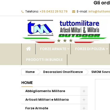
Gli or
Telefono:
+39.0432 29 52 79
E-mail:
info@tuttomil
M
C
A
add_circle_outline
De
No
dei
FORZE ARMATE
FORZE DI POLIZIA
PRODOTTI IN BUNDLE
Home
Decorazioni Onorificenze
SMOM Sovran
HOME
Abbigliamento Militare
Articoli Militari e Militaria
Forze Armate