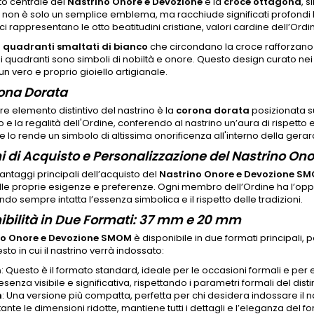
to centrale del
Nastrino Onore e Devozione
è la
croce ottagona
, s
non è solo un semplice emblema, ma racchiude significati profondi lega
ci rappresentano le otto beatitudini cristiane, valori cardine dell’Ord
 quadranti smaltati di bianco
che circondano la croce rafforzano 
nei quadranti sono simboli di nobiltà e onore. Questo design curato nei 
un vero e proprio gioiello artigianale.
ona Dorata
ore elemento distintivo del nastrino è la
corona dorata
posizionata s
gio e la regalità dell'Ordine, conferendo al nastrino un’aura di rispet
o e lo rende un simbolo di altissima onorificenza all'interno della gera
i di Acquisto e Personalizzazione del Nastrino O
antaggi principali dell’acquisto del
Nastrino Onore e Devozione S
lle proprie esigenze e preferenze. Ogni membro dell’Ordine ha l’opportu
o sempre intatta l’essenza simbolica e il rispetto delle tradizioni.
ibilità in Due Formati: 37 mm e 20 mm
no Onore e Devozione SMOM
è disponibile in due formati principali, 
sto in cui il nastrino verrà indossato:
m
: Questo è il formato standard, ideale per le occasioni formali e per 
senza visibile e significativa, rispettando i parametri formali del distin
m
: Una versione più compatta, perfetta per chi desidera indossare il n
nte le dimensioni ridotte, mantiene tutti i dettagli e l’eleganza del 