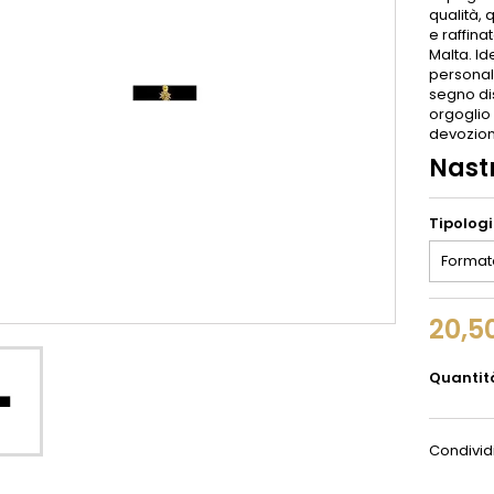
qualità, 
e raffina
Malta. I
personal
segno dis
orgoglio 
devozion
Nast
Tipolog
20,5
Quantit
Condivid