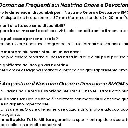
Domande Frequenti sul Nastrino Onore e Devozi
no le dimensioni disponibili per il Nastrino Onore e Devozione S
o è disponibile in due formati:
37 mm
(formato standard) e
20 mm
(f
zioni di attacco sono disponibili?
liere tra un
morsetto
pratico o
viti
, selezionabili tramite il menu a te
ino può essere personalizzato?
personalizzare il nastrino scegliendo tra i due formati e le varianti di a
ile montare più nastrini su un'unica base?
strino può essere montato su
porta nastrini
a due o più posti per una
 significato del design del nastrino?
 della
croce ottagona
smaltata di bianco con gigli rappresenta l’impe
 Acquistare il Nastrino Onore e Devozione SMOM su
e il
Nastrino Onore e Devozione SMOM
su
Tutto Militare
ti offre nu
tà Garantita
: Ogni nastrino è realizzato con materiali di altissima q
 e un aspetto impeccabile.
alizzazione
: Grazie alle numerose opzioni di formato e attacco, puoi 
e esigenze.
zione Rapida
:
Tutto Militare
garantisce spedizioni rapide e sicure, i
ossibile e in perfette condizioni.