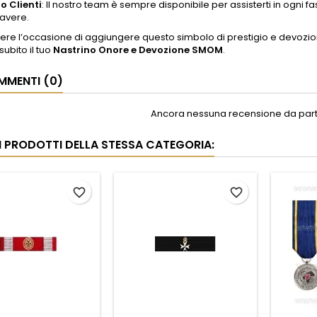
io Clienti
: Il nostro team è sempre disponibile per assisterti in ogni
avere.
re l’occasione di aggiungere questo simbolo di prestigio e devozione a
subito il tuo
Nastrino Onore e Devozione SMOM
.
MENTI (0)
Ancora nessuna recensione da parte
RI PRODOTTI DELLA STESSA CATEGORIA:
favorite_border
favorite_border