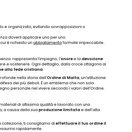
ato e organizzato, evitando sovrapposizioni o
senza doverli applicare uno per uno.
cui è richiesto un
abbigliamento
formale impeccabile.
enza: rappresenta l’impegno, l’
onore
e la
devozione
ere e sostenere. Ogni dettaglio, dalla croce ottagona ai
e alla fede cristiana
.
ofonde nella storia dell’
Ordine di Malta
, un’istituzione
e difesa dei più deboli. È un emblema che non solo
gno personale nel vivere secondo i valori dell’Ordine.
materiali di altissima qualità e lavorato con una
via, a causa della sua
produzione limitata
e dell'alta
collezione, ti consigliamo di
effettuare il tuo ordine il
a esaurirsi rapidamente.