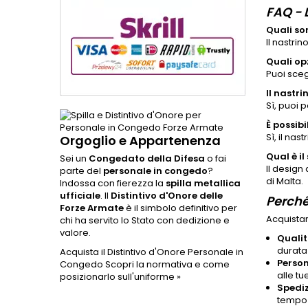
FAQ - 
Quali so
Il nastrin
Quali op
Puoi sceg
Il nastr
Sì, puoi 
È possib
Sì, il na
Orgoglio e Appartenenza
Qual è il
Sei un
Congedato della Difesa
o fai
Il design
parte del
personale in congedo
?
di Malta.
Indossa con fierezza la
spilla metallica
ufficiale
. Il
Distintivo d'Onore delle
Perché
Forze Armate
è il simbolo definitivo per
Acquistar
chi ha servito lo Stato con dedizione e
valore.
Quali
durata
Acquista il Distintivo d'Onore Personale in
Person
Congedo
Scopri la normativa e come
alle tu
posizionarlo sull'uniforme »
Spedi
tempo p