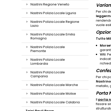
Nastrini Regione Veneto
Varian
Per chi de
Nastrini Polizia Locale Liguria
leggerm
rendendol
Nastrini Polizia Locale Regione
vuole esi
Lazio
Opzioni
Nastrini Polizia Locale Emilia
Romagna
Tutto Mi
Morse
Nastrini Polizia Locale
garanti
Piemonte
Viti
: P
indica
Nastrini Polizia Locale
richie
Lombardia
Confez
Nastrini Polizia Locale
Campania
Per chi p
Nastrin
Nastrini Polizia Locale Marche
metallo, 
Porta N
Nastrini Polizia Locale Molise
Il
porta n
Nastrini Polizia Locale Calabria
fissare s
struttura
Zaini Bauli Borse