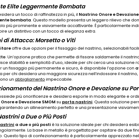
te Elite Leggermente Bombata
sidera un tocco di raffinatezza in più, il
Nastrino Onore e Devozione
ente
bombata
. Questo modello presenta un leggero rilievo che don
o più prominente e visivamente accattivante. È particolarmente indicat
bire un distintivo con un tocco di eleganza extra.
 di Attacco: Morsetto o Viti
litare
offre due opzioni per il fissaggio del nastrino, selezionabili fa
tto
: Un’opzione pratica che permette di fissare saldamente il nastrino
sce stabilità e semplicità d’uso, ideale per chi cerca una soluzione r
er un fissaggio più permanente e sicuro, è disponibile l’opzione con
a
ta per chi desidera una maggiore sicurezza nell’indossare il nastrino,
dono un
abbigliamento
impeccabile.
ionamento del Nastrino Onore e Devozione su Port
ossiede più onorificenze e desidera esporle in modo elegante e ord
o Onore e Devozione SMOM
su
porta nastrini
. Questa soluzione perm
garantendo un allineamento perfetto e una presentazione visivament
astrini a Due o Più Posti
astrini
a due o più posti
è la soluzione ideale per chi desidera esi
ingolarmente. La base in metallo è progettata per ospitare da due fin
to. Questo tipo di confezionamento è particolarmente apprezzato ne