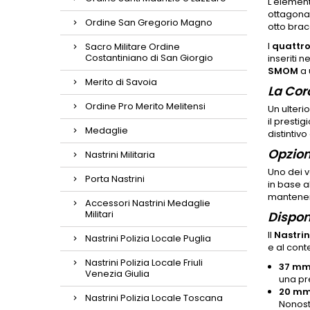
L'elemen
ottagona 
Ordine San Gregorio Magno
otto brac
I
quattro
Sacro Militare Ordine
Costantiniano di San Giorgio
inseriti 
SMOM
a 
Merito di Savoia
La Cor
Ordine Pro Merito Melitensi
Un ulteri
il presti
Medaglie
distintiv
Opzion
Nastrini Militaria
Uno dei v
Porta Nastrini
in base a
mantenend
Accessori Nastrini Medaglie
Militari
Dispon
Il
Nastri
Nastrini Polizia Locale Puglia
e al conte
Nastrini Polizia Locale Friuli
37 m
Venezia Giulia
una pre
20 m
Nastrini Polizia Locale Toscana
Nonosta