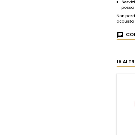
Serviz
possa 
Non perde
acquista 
COM
16 ALT