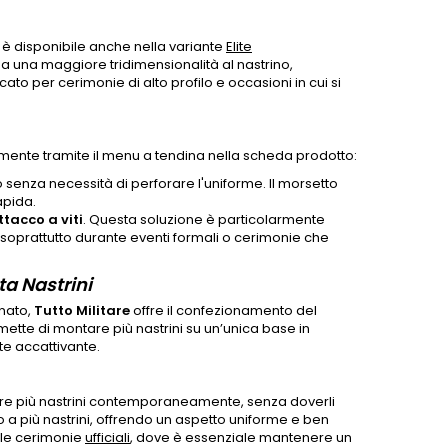
è disponibile anche nella variante
Elite
a una maggiore tridimensionalità al nastrino,
o per cerimonie di alto profilo e occasioni in cui si
cilmente tramite il menu a tendina nella scheda prodotto:
 senza necessità di perforare l'uniforme. Il morsetto
apida.
ttacco a viti
. Questa soluzione è particolarmente
 soprattutto durante eventi formali o cerimonie che
a Nastrini
inato,
Tutto Militare
offre il confezionamento del
ette di montare più nastrini su un’unica base in
e accattivante.
bire più nastrini contemporaneamente, senza doverli
o a più nastrini, offrendo un aspetto uniforme e ben
lle cerimonie
ufficiali
, dove è essenziale mantenere un