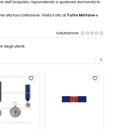
 fase dell'acquisto, rispondendo a qualsiasi domanda tu
lla tua collezione. Visita il sito di
Tutto Militare
e
Valutazione
 degli utenti.
<
>
favorite_border
favorite_border