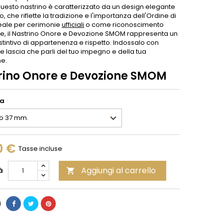
questo nastrino è caratterizzato da un design elegante
to, che riflette la tradizione e l'importanza dell'Ordine di
deale per cerimonie
ufficiali
o come riconoscimento
e, il Nastrino Onore e Devozione SMOM rappresenta un
tintivo di appartenenza e rispetto. Indossalo con
e lascia che parli del tuo impegno e della tua
e.
rino Onore e Devozione SMOM
ia
0 €
Tasse incluse
Aggiungi al carrello
à

i