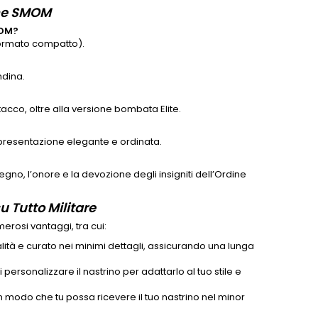
one SMOM
MOM?
ormato compatto).
ndina.
ttacco, oltre alla versione bombata Elite.
 presentazione elegante e ordinata.
gno, l’onore e la devozione degli insigniti dell’Ordine
 Tutto Militare
merosi vantaggi, tra cui:
ualità e curato nei minimi dettagli, assicurando una lunga
personalizzare il nastrino per adattarlo al tuo stile e
n modo che tu possa ricevere il tuo nastrino nel minor