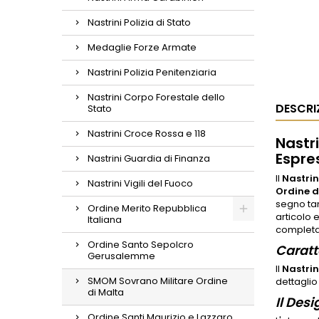
Nastrini Polizia di Stato
Medaglie Forze Armate
Nastrini Polizia Penitenziaria
Nastrini Corpo Forestale dello
DESCRI
Stato
Nastrini Croce Rossa e 118
Nastr
Espre
Nastrini Guardia di Finanza
Il
Nastri
Nastrini Vigili del Fuoco
Ordine 
segno tan
Ordine Merito Repubblica
articolo 
Italiana
completa 
Ordine Santo Sepolcro
Caratt
Gerusalemme
Il
Nastri
SMOM Sovrano Militare Ordine
dettaglio
di Malta
Il Des
Ordine Santi Maurizio e Lazzaro