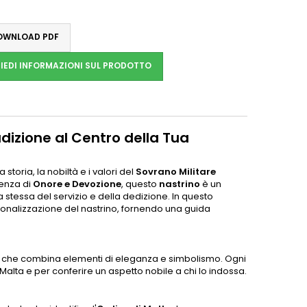
WNLOAD PDF
IEDI INFORMAZIONI SUL PRODOTTO
dizione al Centro della Tua
oria, la nobiltà e i valori del
Sovrano Militare
cenza di
Onore e Devozione
, questo
nastrino
è un
stessa del servizio e della dedizione. In questo
ersonalizzazione del nastrino, fornendo una guida
ato, che combina elementi di eleganza e simbolismo. Ogni
i Malta e per conferire un aspetto nobile a chi lo indossa.