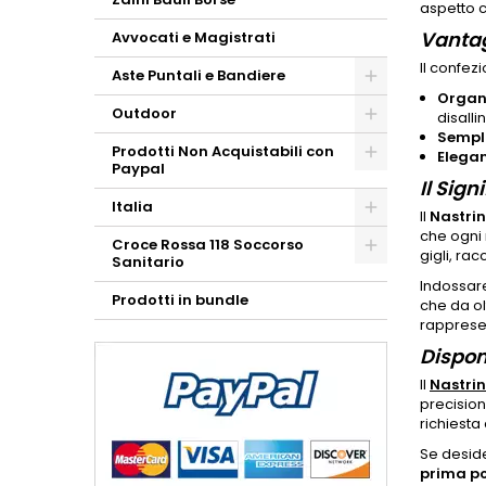
aspetto c
Vantag
Avvocati e Magistrati
Il confe
Aste Puntali e Bandiere
Organ
Outdoor
disall
Sempli
Prodotti Non Acquistabili con
Elega
Paypal
Il Sig
Italia
Il
Nastrin
che ogn
Croce Rossa 118 Soccorso
gigli, ra
Sanitario
Indossar
Prodotti in bundle
che da ol
rappresen
Disponi
Il
Nastri
precision
richiesta 
Se deside
prima po