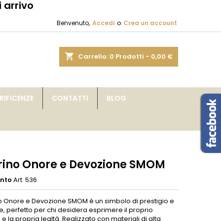
 arrivo
×
×
×
Benvenuto,
Accedi
o
Crea un account
sta
shopping_cart
Carrello:
0
Prodotti - 0,00 €
i
IFICENZE
CONTATTI
BLOG
i
rino Onore e Devozione SMOM
ento
Art. 536
ino Onore e Devozione SMOM è un simbolo di prestigio e
, perfetto per chi desidera esprimere il proprio
 la propria lealtà. Realizzato con materiali di alta