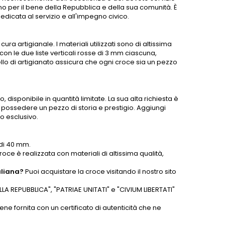
o per il bene della Repubblica e della sua comunità. È
edicata al servizio e all'impegno civico.
ra artigianale. I materiali utilizzati sono di altissima
on le due liste verticali rosse di 3 mm ciascuna,
llo di artigianato assicura che ogni croce sia un pezzo
 disponibile in quantità limitate. La sua alta richiesta è
i possedere un pezzo di storia e prestigio. Aggiungi
o esclusivo.
di 40 mm.
roce è realizzata con materiali di altissima qualità,
aliana?
Puoi acquistare la croce visitando il nostro sito
ELLA REPUBBLICA", "PATRIAE UNITATI" e "CIVIUM LIBERTATI"
ene fornita con un certificato di autenticità che ne