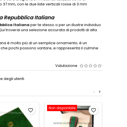
o 37 mm, con le due liste verticali rosse di 3 mm
la Repubblica Italiana
bblica Italiana
per te stesso o per un illustre individuo
 Qui troverai una selezione accurata di prodotti di alta
aliana è molto più di un semplice ornamento; è un
io che pochi possono vantare, e rappresenta il culmine
Valutazione
 degli utenti.
<
>
Non disponibile
favorite_border
favorite_border