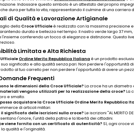
 nazione. Indossare questo simbolo è un attestato del proprio impegn
che dura per tutta la vita, rappresentando il culmine di una carriera d
ali di Qualità e Lavorazione Artigianale
aglio della
Croce Ufficiale
è realizzato con la massima precisione e cu
garantendo durata e bellezza nel tempo. Il nastro verde largo 37 mm, c
l'insieme conferendo un tocco di eleganza e distinzione. Questo live
rezioso.
ibilità Limitata e Alta Richiesta
Ufficiale
Ordine Merito Repubblica Italiana
è un prodotto esclusivo,
 suo significato e alla qualità senza pari. Non perdere l'opportunità d
odotto al tuo carrello per non perdere l'opportunità di avere un pezz
 Domande Frequenti
sono le dimensioni della Croce Ufficiale?
La croce ha un diametro 
materiali vengono utilizzati per la realizzazione della croce?
La c
 oro e smalto.
osso acquistare la Croce Ufficiale Ordine Merito Repubblica It
mmerce di articoli militari.
il significato delle iscrizioni sulla croce?
Le iscrizioni "AL MERITO D
entano l'onore, l'unità della patria e la libertà dei cittadini.
ce viene fornita con un certificato di autenticità?
Sì, ogni croce vi
 la qualità e l'originalità.