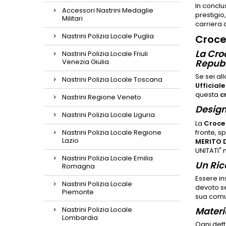
In conclu
Accessori Nastrini Medaglie
prestigio
Militari
carriera 
Nastrini Polizia Locale Puglia
Croce
La Croc
Nastrini Polizia Locale Friuli
Venezia Giulia
Repub
Se sei al
Nastrini Polizia Locale Toscana
Ufficiale
questa
c
Nastrini Regione Veneto
Design
Nastrini Polizia Locale Liguria
La
Croce
Nastrini Polizia Locale Regione
fronte, s
Lazio
MERITO D
UNITATI" 
Nastrini Polizia Locale Emilia
Un Ric
Romagna
Essere ins
Nastrini Polizia Locale
devoto se
Piemonte
sua comun
Nastrini Polizia Locale
Materi
Lombardia
Ogni dett