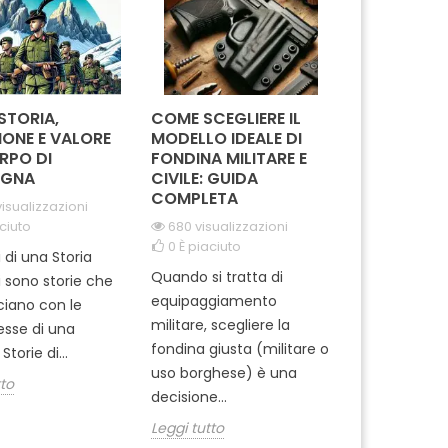
 STORIA,
COME SCEGLIERE IL
IN MISSION
IONE E VALORE
MODELLO IDEALE DI
REGGIMEN
RPO DI
FONDINA MILITARE E
CARABINIE
GNA
CIVILE: GUIDA
PARACADUT
COMPLETA
TUSCANIA
isualizzazioni
ciuto
680 visualizzazioni
2063 visua
0
È piaciuto
0
È piaciut
i di una Storia
Quando si tratta di
Ti sei mai m
i sono storie che
equipaggiamento
come si pre
cciano con le
militare, scegliere la
professionisti
tesse di una
fondina giusta (militare o
dell'Arma ? 
Storie di...
uso borghese) è una
del 1° Reggi
tto
decisione...
Leggi tutto
Leggi tutto