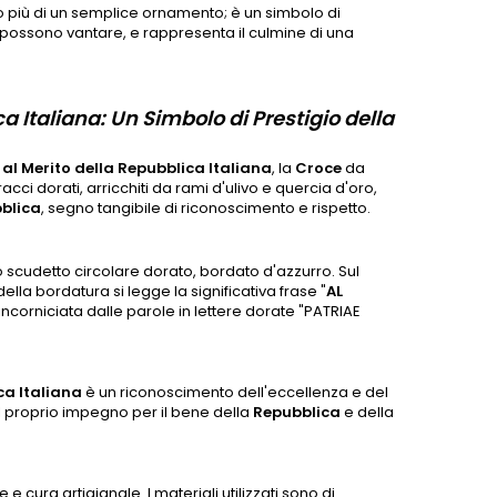
 più di un semplice ornamento; è un simbolo di
i possono vantare, e rappresenta il culmine di una
ca Italiana: Un Simbolo di Prestigio della
al Merito della Repubblica Italiana
, la
Croce
da
ci dorati, arricchiti da rami d'ulivo e quercia d'oro,
bblica
, segno tangibile di riconoscimento e rispetto.
 scudetto circolare dorato, bordato d'azzurro. Sul
della bordatura si legge la significativa frase "
AL
 incorniciata dalle parole in lettere dorate "PATRIAE
ca Italiana
è un riconoscimento dell'eccellenza e del
l proprio impegno per il bene della
Repubblica
e della
 cura artigianale. I materiali utilizzati sono di