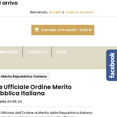
 arrivo
×
×
×
Benvenuto,
Accedi
o
Crea un account
sta
shopping_cart
Carrello:
0
Prodotti - 0,00 €
i
IFICENZE
CONTATTI
BLOG
i
e Merito Repubblica Italiana
 Ufficiale Ordine Merito
bblica Italiana
ento
Art.86.34
Ufficiale dell'Ordine al Merito della Repubblica Italiana