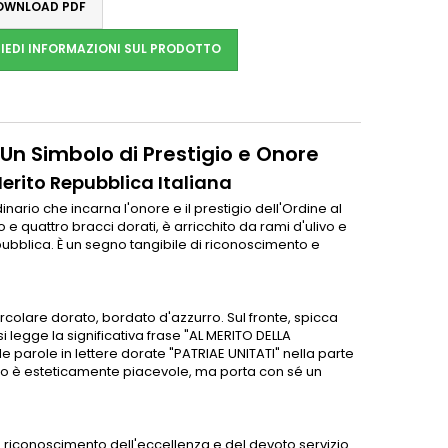
WNLOAD PDF
IEDI INFORMAZIONI SUL PRODOTTO
 Un Simbolo di Prestigio e Onore
Merito Repubblica Italiana
ario che incarna l'onore e il prestigio dell'Ordine al
 e quattro bracci dorati, è arricchito da rami d'ulivo e
pubblica. È un segno tangibile di riconoscimento e
rcolare dorato, bordato d'azzurro. Sul fronte, spicca
i legge la significativa frase "AL MERITO DELLA
lle parole in lettere dorate "PATRIAE UNITATI" nella parte
olo è esteticamente piacevole, ma porta con sé un
 riconoscimento dell'eccellenza e del devoto servizio