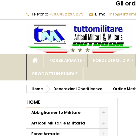
Gli or
Telefono:
+39.0432 29 52 79
E-mail:
info@tuttomil
M
C
A
add_circle_outline
De
No
dei
FORZE ARMATE
FORZE DI POLIZIA
PRODOTTI IN BUNDLE
Home
Decorazioni Onorificenze
Ordine Meri
HOME
Abbigliamento Militare
Articoli Militari e Militaria
Forze Armate