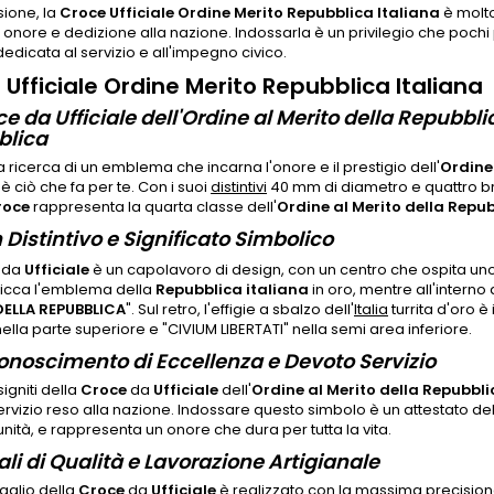
sione, la
Croce Ufficiale Ordine Merito Repubblica Italiana
è molto
, onore e dedizione alla nazione. Indossarla è un privilegio che poch
dedicata al servizio e all'impegno civico.
 Ufficiale Ordine Merito Repubblica Italiana
e da Ufficiale dell'Ordine al Merito della Repubbli
blica
la ricerca di un emblema che incarna l'onore e il prestigio dell'
Ordine 
è ciò che fa per te. Con i suoi
distintivi
40 mm di diametro e quattro brac
roce
rappresenta la quarta classe dell'
Ordine al Merito della Repu
 Distintivo e Significato Simbolico
da
Ufficiale
è un capolavoro di design, con un centro che ospita uno
picca l'emblema della
Repubblica italiana
in oro, mentre all'interno 
ELLA REPUBBLICA
". Sul retro, l'effigie a sbalzo dell'
Italia
turrita d'oro è
nella parte superiore e "CIVIUM LIBERTATI" nella semi area inferiore.
onoscimento di Eccellenza e Devoto Servizio
igniti della
Croce
da
Ufficiale
dell'
Ordine al Merito della Repubbli
rvizio reso alla nazione. Indossare questo simbolo è un attestato de
ità, e rappresenta un onore che dura per tutta la vita.
ali di Qualità e Lavorazione Artigianale
aglio della
Croce
da
Ufficiale
è realizzato con la massima precisione e