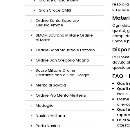
Grande Ufficiale OMRI
reso alla
un onore 
Gran Croce OMRI
Materi
Ordine Santo Sepolcro
Gerusalemme
Ogni dett
qualità, 
SMOM Sovrano Militare Ordine
completa 
di Malta
unico e p
Dispon
Ordine Santi Maurizio e Lazzaro
La
Croce 
Ordine San Gregorio Magno
dovuta al
questo pr
Sacro Militare Ordine
Costantiniano di San Giorgio
FAQ -
Quali 
Merito di Savoia
Quali 
inclusi
Ordine Pro Merito Melitensi
Come p
di e-co
Medaglie
Qual è 
rappres
Nastrini Militaria
La cro
attesta
Porta Nastrini