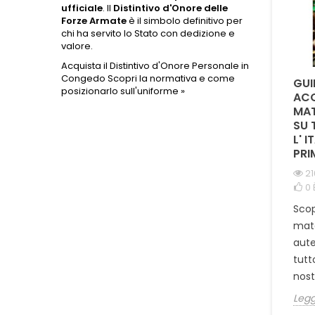
ufficiale
. Il
Distintivo d'Onore delle
Forze Armate
è il simbolo definitivo per
chi ha servito lo Stato con dedizione e
valore.
Acquista il Distintivo d'Onore Personale in
Congedo
Scopri la normativa e come
QUAL È LA DIFFERENZA
È POSSIBILE
GUI
posizionarlo sull'uniforme »
TRA LA CORDURA
PERSONALIZZARE
ACQ
1000D E IL NYLON NEI
PATCH CON NUMERO
MAT
PORTA CARICATORI E
DI MATRICOLA E
SU 
ZAINI TATTICI ?
GRUPPO SANGUIGNO
L' I
?
PRI
981 visualizzazioni
0
È piaciuto
2633 visualizzazioni
21
0
È piaciuto
0
Scopri perché la Cordura
Scopri come
Scop
1000D è la scelta ideale
personalizzare una patch
mate
per porta caricatori e
militare con numero di
aute
zaini tattici militari.
matricola, gruppo
tutt
Confronto tecnico...
sanguigno o nome
nost
Leggi tutto
identificativo. Tutto...
Legg
Leggi tutto