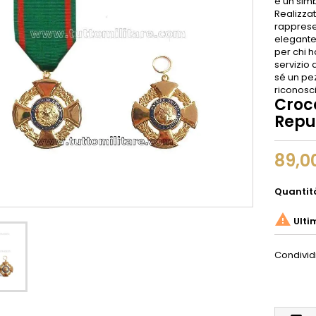
è un simb
Realizzat
rappresen
elegante 
per chi 
servizio
sé un pez
riconosci
Croce
Repu
89,0
Quantit

Ulti
Condivid