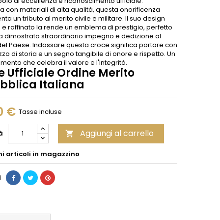
olo di eccellenza e riconoscimento ufficiale.
a con materiali di alta qualità, questa onorificenza
ta un tributo al merito civile e militare. Il suo design
e raffinato la rende un emblema di prestigio, perfetto
ha dimostrato straordinario impegno e dedizione al
 del Paese. Indossare questa croce significa portare con
zo di storia e un segno tangibile di onore e rispetto. Un
mento che celebra il valore e l'integrità.
 Ufficiale Ordine Merito
bblica Italiana
0 €
Tasse incluse
Aggiungi al carrello
à

mi articoli in magazzino
i