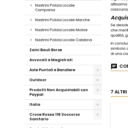
altissima
Nastrini Polizia Locale
ciascuna,
Campania
Acquis
Nastrini Polizia Locale Marche
Se deside
Nastrini Polizia Locale Molise
che merit
qualità, 
Nastrini Polizia Locale Calabria
In conclu
simbolo d
Zaini Bauli Borse
di una ca
Avvocati e Magistrati
COM
Aste Puntali e Bandiere
Outdoor
Prodotti Non Acquistabili con
7 ALTR
Paypal
Italia
Croce Rossa 118 Soccorso
Sanitario