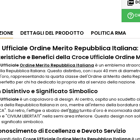

DO
help_outline
CH
ZIONE
DETTAGLI DEL PRODOTTO
POLITICA RMA
Ufficiale Ordine Merito Repubblica Italiana:
eristiche e Benefici della Croce Ufficiale Ordine 
Ufficiale
Ordine Merito Repubblica Italiana
è un emblema straordin
lla Repubblica Italiana. Questo distintivo, con i suoi 40 mm di diametro
'oro, rappresentando la quarta classe dell'Ordine al Merito della Re
 perfetto per chi ha dedicato la propria vita al servizio della nazione.
 Distintivo e Significato Simbolico
Ufficiale
è un capolavoro di design. Al centro, ospita uno scudetto ci
 della Repubblica Italiana in oro, mentre all'interno della bordatura s
". Sul retro, l'effigie a sbalzo dell'
Italia
turrita d'oro è incorniciata da
 e "CIVIUM LIBERTATI" nella semi area inferiore. Questo design non s
significato simbolico.
onoscimento di Eccellenza e Devoto Servizio
igniti della
Croce Ufficiale
Ordine Merito Repubblica Italiana
è un