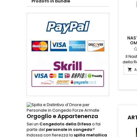
Prodotti in bundle
NAST
OM
Il Nas
della R
un sim
A

onor
materi
q
rappr
Merit
Ita
ricono
per mer
Orgoglio e Appartenenza
ART
nazi
cerimo
Sei un
Congedato della Difesa
o fai
parte 
parte del
personale in congedo
?
Indossa con fierezza la
spilla metallica