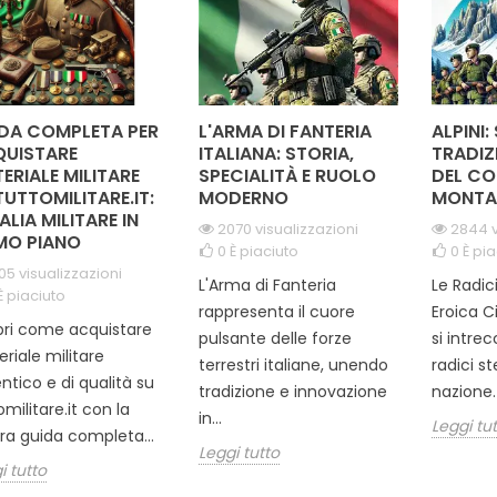
DA COMPLETA PER
L'ARMA DI FANTERIA
ALPINI:
UISTARE
ITALIANA: STORIA,
TRADIZ
ERIALE MILITARE
SPECIALITÀ E RUOLO
DEL CO
TUTTOMILITARE.IT:
MODERNO
MONTA
TALIA MILITARE IN
2070 visualizzazioni
2844 v
MO PIANO
0
È piaciuto
0
È pia
05 visualizzazioni
L'Arma di Fanteria
Le Radic
È piaciuto
rappresenta il cuore
Eroica C
ri come acquistare
pulsante delle forze
si intre
riale militare
terrestri italiane, unendo
radici s
ntico e di qualità su
tradizione e innovazione
nazione. 
omilitare.it con la
in...
Leggi tu
ra guida completa...
Leggi tutto
i tutto