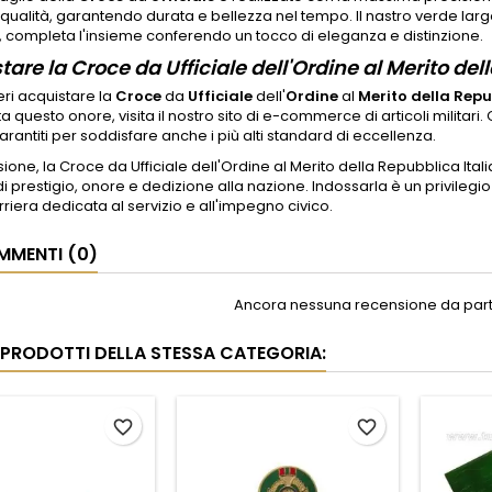
 qualità, garantendo durata e bellezza nel tempo. Il nastro verde larg
 completa l'insieme conferendo un tocco di eleganza e distinzione.
tare la Croce da Ufficiale dell'Ordine al Merito del
ri acquistare la
Croce
da
Ufficiale
dell'
Ordine
al
Merito della Repu
a questo onore, visita il nostro sito di e-commerce di articoli militari.
garantiti per soddisfare anche i più alti standard di eccellenza.
sione, la Croce da Ufficiale dell'Ordine al Merito della Repubblica It
i prestigio, onore e dedizione alla nazione. Indossarla è un privileg
rriera dedicata al servizio e all'impegno civico.
MENTI (0)
Ancora nessuna recensione da parte
I PRODOTTI DELLA STESSA CATEGORIA:
favorite_border
favorite_border