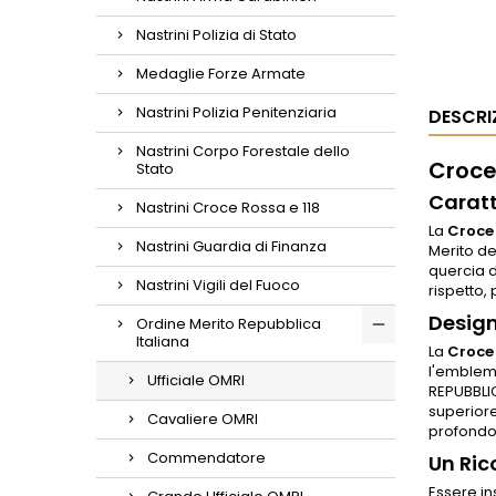
Nastrini Polizia di Stato
Medaglie Forze Armate
Nastrini Polizia Penitenziaria
DESCRI
Nastrini Corpo Forestale dello
Croce 
Stato
Caratt
Nastrini Croce Rossa e 118
La
Croce 
Nastrini Guardia di Finanza
Merito de
quercia d
Nastrini Vigili del Fuoco
rispetto,
Design
Ordine Merito Repubblica
Italiana
La
Croce 
l'emblema
Ufficiale OMRI
REPUBBLICA
superiore
Cavaliere OMRI
profondo 
Commendatore
Un Ric
Essere ins