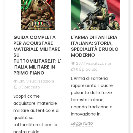
GUIDA COMPLETA
L'ARMA DI FANTERIA
A
PER ACQUISTARE
ITALIANA: STORIA,
T
MATERIALE MILITARE
SPECIALITÀ E RUOLO
V
SU
MODERNO
D
TUTTOMILITARE.IT: L'
2077 visualizzazioni
ITALIA MILITARE IN
0
È piaciuto
PRIMO PIANO
L'Arma di Fanteria
Le
2115 visualizzazioni
rappresenta il cuore
Er
0
È piaciuto
pulsante delle forze
ch
Scopri come
terrestri italiane,
le
acquistare materiale
unendo tradizione e
na
militare autentico e di
innovazione in...
Le
qualità su
Leggi tutto
tuttomilitare.it con la
nostra guida