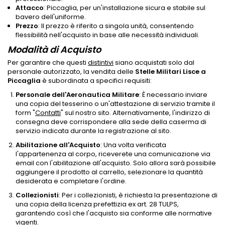
Attacco
: Piccaglia, per un'installazione sicura e stabile sul
bavero dell'uniforme.
Prezzo
: Il prezzo è riferito a singola unità, consentendo
flessibilità nell'acquisto in base alle necessità individuali.
Modalità di Acquisto
Per garantire che questi
distintivi
siano acquistati solo dal
personale autorizzato, la vendita delle
Stelle Militari Lisce a
Piccaglia
è subordinata a specifici requisiti:
Personale dell'Aeronautica Militare
: È necessario inviare
una copia del tesserino o un'attestazione di servizio tramite il
form "
Contatti
" sul nostro sito. Alternativamente, l'indirizzo di
consegna deve corrispondere alla sede della caserma di
servizio indicata durante la registrazione al sito.
Abilitazione all'Acquisto
: Una volta verificata
l'appartenenza al corpo, riceverete una comunicazione via
email con l'abilitazione all'acquisto. Solo allora sarà possibile
aggiungere il prodotto al carrello, selezionare la quantità
desiderata e completare l'ordine.
Collezionisti
: Per i collezionisti, è richiesta la presentazione di
una copia della licenza prefettizia ex art. 28 TULPS,
garantendo così che l'acquisto sia conforme alle normative
vigenti.