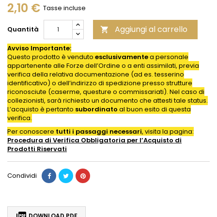
2,10 €
Tasse incluse
Aggiungi al carrello
Quantità

Avviso Importante:
Questo prodotto è venduto
esclusivamente
a personale
appartenente alle Forze dell’Ordine o a enti assimilati, previa
verifica della relativa documentazione (ad es. tesserino
identificativo) o dell’indirizzo di spedizione presso strutture
riconosciute (caserme, questure o commissariati). Nel caso di
collezionisti, sarà richiesto un documento che attesti tale status.
L’acquisto è pertanto
subordinato
al buon esito di questa
verifica.
Per conoscere
tutti i passaggi necessari
, visita la pagina:
Procedura di Verifica Obbligatoria per l’Acquisto di
Prodotti
Riservati
Condividi

DOWNLOAD PDF