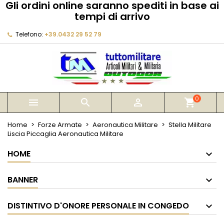
Gli ordini online saranno spediti in base ai
×
×
×
tempi di arrivo
My wishlists
Crea lista dei desideri
Accedi
Telefono:
+39.0432 29 52 79
Create new list
add_circle_outline
Devi avere effettuato l'accesso per salvare dei
Nome lista dei desideri
prodotti nella tua lista dei desideri.
Annulla
Accedi
Annulla
Crea lista dei desideri
0



shopping_cart
Home
Forze Armate
Aeronautica Militare
Stella Militare
Liscia Piccaglia Aeronautica Militare
HOME
BANNER
DISTINTIVO D'ONORE PERSONALE IN CONGEDO