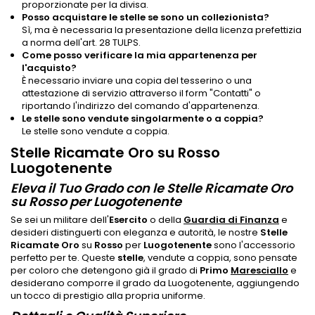
proporzionate per la divisa.
Posso acquistare le stelle se sono un collezionista?
Sì, ma è necessaria la presentazione della licenza prefettizia
a norma dell'art. 28 TULPS.
Come posso verificare la mia appartenenza per
l'acquisto?
È necessario inviare una copia del tesserino o una
attestazione di servizio attraverso il form "Contatti" o
riportando l'indirizzo del comando d'appartenenza.
Le stelle sono vendute singolarmente o a coppia?
Le stelle sono vendute a coppia.
Stelle Ricamate Oro su Rosso
Luogotenente
Eleva il Tuo Grado con le Stelle Ricamate Oro
su Rosso per Luogotenente
Se sei un militare dell'
Esercito
o della
Guardia di Finanza
e
desideri distinguerti con eleganza e autorità, le nostre
Stelle
Ricamate Oro
su
Rosso
per
Luogotenente
sono l'accessorio
perfetto per te. Queste
stelle
, vendute a coppia, sono pensate
per coloro che detengono già il grado di
Primo
Maresciallo
e
desiderano comporre il grado da Luogotenente, aggiungendo
un tocco di prestigio alla propria uniforme.