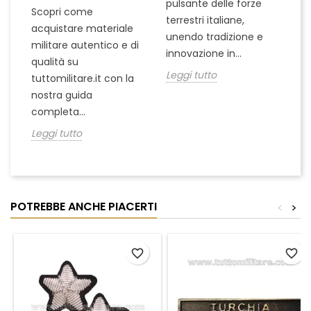
pulsante delle forze
ch
Scopri come
terrestri italiane,
le
acquistare materiale
unendo tradizione e
na
militare autentico e di
innovazione in...
Le
qualità su
Leggi tutto
tuttomilitare.it con la
nostra guida
completa...
Leggi tutto
POTREBBE ANCHE PIACERTI
<
>
favorite_border
favorite_border