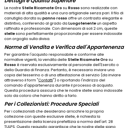
Dettagli e Qualità Superiore
Le nostre
Stelle Ricamate Oro
su
Rosso
sono realizzate con
materiali di alta qualità e una cura artigianale senza pari. Il filo di
canutiglia dorata su
panno rosso
offre un contrasto elegante e
distintivo, conferendo al grado da
Luogotenente
un aspetto
raffinato e professionale. Con dimensioni di soli 2 cm, queste
stelle
sono perfettamente proporzionate per essere indossate
con orgoglio sulla divisa.
Norme di Vendita e Verifica dell'Appartenenza
Per garantire l'acquisto responsabile e conforme alle
normative vigenti, la vendita delle
Stelle Ricamate Oro
su
Rosso
è riservata esclusivamente al personale dell'Esercito o
della Guardia di Finanza. Pertanto, è necessario inviare una
copia del tesserino o di una attestazione di servizio (da inviare
attraverso il form "
Contatti
") o riportando l'indirizzo del
comando d'appartenenza durante il processo di acquisto.
Questa procedura assicura che le nostre stelle siano indossate
solo da coloro che hanno diritto a farlo.
Per i Collezionisti: Procedure Speciali
Per i collezionisti che desiderano arricchire la propria
collezione con queste esclusive stelle, è richiesta la
presentazione della licenza prefettizia a norma dell'art. 28
TULPS. Questo requisito garantisce che le nostre stelle siano