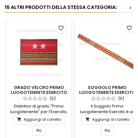
16 ALTRI PRODOTTI DELLA STESSA CATEGORIA:
<
>
favorite_border
favorite_border
GRADO VELCRO PRIMO
SOGGOLO PRIMO
LUOGOTENENTE ESERCITO
LUOGOTENENTE ESERCITO
(0)
(0)
Distintivo di grado "Primo
Il Soggolo Primo
Luogotenente" per l'Esercito,
Luogotenente Esercito è un
realizzato con materiali di
simbolo di prestigio e
Aggiungi al carrello
Aggiungi al carrello


alta qualità e dotato di
autorità, progettato per
pratico sistema Velcro per
riflettere l'eccellenza e la
Più
Più
un'applicazione rapida e
dedizione dei nostri militari.