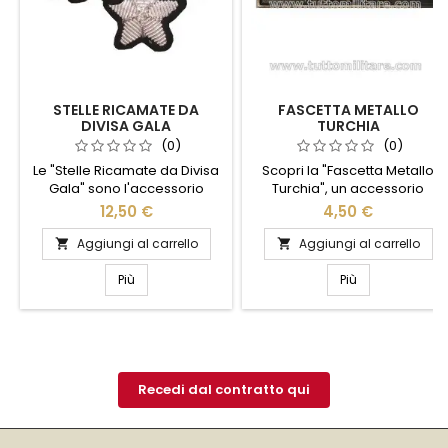
STELLE RICAMATE DA
FASCETTA METALLO
DIVISA GALA
TURCHIA
(0)
(0)
Le "Stelle Ricamate da Divisa
Scopri la "Fascetta Metallo
Gala" sono l'accessorio
Turchia", un accessorio
perfetto per aggiungere un
indispensabile per chi cerca
12,50 €
4,50 €
tocco di eleganza e prestigio
sicurezza e praticità.
alla tua uniforme. Realizzate
Realizzata in metallo di alta
Aggiungi al carrello
Aggiungi al carrello


con materiali di alta qualità,
qualità, questa fascetta offre
queste stelle brillano con
una resistenza eccezionale e
Più
Più
raffinatezza, catturando
una durata nel tempo senza
l'attenzione in ogni
pari. Ideale per fissare cavi,
occasione formale. Il loro
tubi o qualsiasi altro oggetto
design dettagliato e la
che richieda un supporto
lavorazione artigianale
robusto, si adatta
garantiscono un aspetto
perfettamente a molteplici...
Recedi dal contratto qui
impeccabile,...