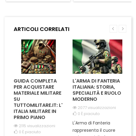
sicura. Questo accessorio
Realizzato con materiali di
essenziale rappresenta con
alta qualità, questo
orgoglio il tuo avanzamento
accessorio distintivo si
di carriera, garantendo un
integra perfettamente con
aspetto professionale e
l'uniforme, garantendo un
ARTICOLI CORRELATI
impeccabile sulla tua
aspetto impeccabile e
uniforme. Il design accurato e
professionale. Il suo design
resistente...
elegante e resistente...
GUIDA COMPLETA
L'ARMA DI FANTERIA
A
PER ACQUISTARE
ITALIANA: STORIA,
T
MATERIALE MILITARE
SPECIALITÀ E RUOLO
V
SU
MODERNO
D
TUTTOMILITARE.IT: L'
2077 visualizzazioni
ITALIA MILITARE IN
0
È piaciuto
PRIMO PIANO
L'Arma di Fanteria
Le
2115 visualizzazioni
rappresenta il cuore
Er
0
È piaciuto