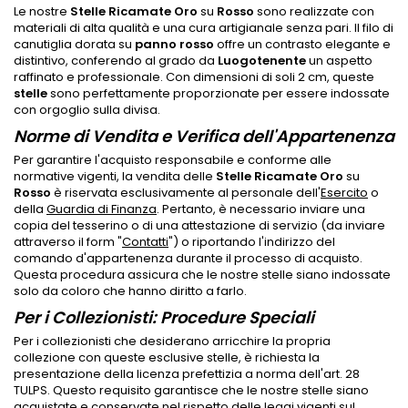
Le nostre
Stelle Ricamate Oro
su
Rosso
sono realizzate con
materiali di alta qualità e una cura artigianale senza pari. Il filo di
canutiglia dorata su
panno rosso
offre un contrasto elegante e
distintivo, conferendo al grado da
Luogotenente
un aspetto
raffinato e professionale. Con dimensioni di soli 2 cm, queste
stelle
sono perfettamente proporzionate per essere indossate
con orgoglio sulla divisa.
Norme di Vendita e Verifica dell'Appartenenza
Per garantire l'acquisto responsabile e conforme alle
normative vigenti, la vendita delle
Stelle Ricamate Oro
su
Rosso
è riservata esclusivamente al personale dell'
Esercito
o
della
Guardia di Finanza
. Pertanto, è necessario inviare una
copia del tesserino o di una attestazione di servizio (da inviare
attraverso il form "
Contatti
") o riportando l'indirizzo del
comando d'appartenenza durante il processo di acquisto.
Questa procedura assicura che le nostre stelle siano indossate
solo da coloro che hanno diritto a farlo.
Per i Collezionisti: Procedure Speciali
Per i collezionisti che desiderano arricchire la propria
collezione con queste esclusive stelle, è richiesta la
presentazione della licenza prefettizia a norma dell'art. 28
TULPS. Questo requisito garantisce che le nostre stelle siano
acquistate e conservate nel rispetto delle leggi vigenti sul