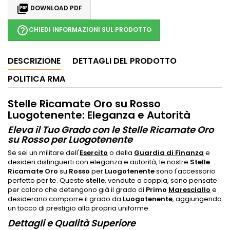

DOWNLOAD PDF
help_outline
CHIEDI INFORMAZIONI SUL PRODOTTO
DESCRIZIONE
DETTAGLI DEL PRODOTTO
POLITICA RMA
Stelle Ricamate Oro su Rosso
Luogotenente: Eleganza e Autorità
Eleva il Tuo Grado con le Stelle Ricamate Oro
su Rosso per Luogotenente
Se sei un militare dell'
Esercito
o della
Guardia di Finanza
e
desideri distinguerti con eleganza e autorità, le nostre
Stelle
Ricamate Oro
su
Rosso
per
Luogotenente
sono l'accessorio
perfetto per te. Queste
stelle
, vendute a coppia, sono pensate
per coloro che detengono già il grado di
Primo
Maresciallo
e
desiderano comporre il grado da
Luogotenente
, aggiungendo
un tocco di prestigio alla propria uniforme.
Dettagli e Qualità Superiore