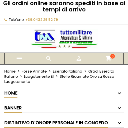
Gli ordini online saranno spediti in base ai
×
×
×
tempi di arrivo
My wishlists
Crea lista dei desideri
Accedi
Telefono:
+39.0432 29 52 79
Create new list
add_circle_outline
Devi avere effettuato l'accesso per salvare dei
Nome lista dei desideri
prodotti nella tua lista dei desideri.
Annulla
Accedi
Annulla
Crea lista dei desideri
0



shopping_cart
Home
Forze Armate
Esercito Italiano
Gradi Esercito
Italiano
Luogotenente EI
Stelle Ricamate Oro su Rosso
Luogotenente
HOME
BANNER
DISTINTIVO D'ONORE PERSONALE IN CONGEDO