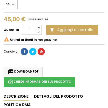
45,00 €
Tasse incluse
Aggiungi al carrello
Quantità


Ultimi articoli in magazzino
Condividi

DOWNLOAD PDF
help_outline
CHIEDI INFORMAZIONI SUL PRODOTTO
DESCRIZIONE
DETTAGLI DEL PRODOTTO
POLITICA RMA