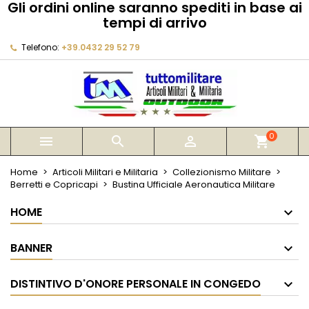
Gli ordini online saranno spediti in base ai
×
×
×
tempi di arrivo
My wishlists
Crea lista dei desideri
Accedi
Telefono:
+39.0432 29 52 79
Create new list
add_circle_outline
Devi avere effettuato l'accesso per salvare dei
Nome lista dei desideri
prodotti nella tua lista dei desideri.
Annulla
Accedi
Annulla
Crea lista dei desideri
0



shopping_cart
Home
Articoli Militari e Militaria
Collezionismo Militare
Berretti e Copricapi
Bustina Ufficiale Aeronautica Militare
HOME
BANNER
DISTINTIVO D'ONORE PERSONALE IN CONGEDO