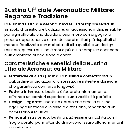
Bustina Ufficiale Aeronautica Militare:
Eleganza e Tradizione
La
Bustina Ufficiale
Aeronautica Militare
rappresenta un
simbolo di prestigio e tradizione, un accessorio indispensabile
per ogni ufficiale che desidera esprimere con orgoglio la
propria appartenenza a uno dei corpi militari più rispettati al
mondo. Realizzata con materiali di alta qualità e un design
raffinato, questa bustina è molto più di un semplice copricapo:
è un emblema di dedizione e onore.
Caratteristiche e Benefici della Bustina
Ufficiale Aeronautica Militare
Materiale di Alta Qualità:
La bustina è confezionata in
gabardine grigio azzurro, un tessuto resistente e durevole
che garantisce comfort e longevità.
Fodera Interna:
La bustina è foderata internamente,
offrendo un comfort superiore e una vestibilità perfetta.
Design Elegante:
Il bordino dorato che orna la bustina
aggiunge un tocco di classe e distinzione, rendendola un
accessorio esclusivo.
Personalizzazione:
La bustina può essere arricchita con il
fregio dorato, permettendo di personalizzare ulteriormente il
proprio look.