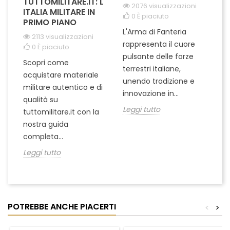
TUTTOMILITARE.IT: L'
2076 visualizzazioni
ITALIA MILITARE IN
0
È piaciuto
PRIMO PIANO
L'Arma di Fanteria
Le
2113 visualizzazioni
rappresenta il cuore
Er
0
È piaciuto
pulsante delle forze
ch
Scopri come
terrestri italiane,
le
acquistare materiale
unendo tradizione e
na
militare autentico e di
innovazione in...
Le
qualità su
Leggi tutto
tuttomilitare.it con la
nostra guida
completa...
Leggi tutto
POTREBBE ANCHE PIACERTI
<
>