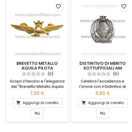
favorite_border
favorite_border
BREVETTO METALLO
DISTINTIVO DI MERITO
AQUILA PILOTA
SOTTUFFICIALI AM
AERONAUTICA MILITARE
MARESCIALLI
(0)
(0)
AERONAUTICA MILITARE
Scopri il fascino e l'eleganza
Celebra l'eccellenza e
del "Brevetto Metallo Aquila
l'onore con il Distintivo di
Pilota Militare", un simbolo di
Merito Sottufficiali AM
7,50 €
6,50 €
coraggio e dedizione.
Marescialli dell'Aeronautica
Realizzato con materiali di
Militare. Questo distintivo
Aggiungi al carrello
Aggiungi al carrello


alta qualità, questo distintivo
rappresenta un simbolo di
rappresenta l'orgoglio e la
dedizione e servizio
Più
Più
tradizione dei piloti militari. Il
impeccabile, realizzato con
design dettagliato dell'aquila
materiali di alta qualità per
in volo cattura la forza e la
garantire durata e prestigio. Il