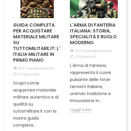
GUIDA COMPLETA
L'ARMA DI FANTERIA
A
PER ACQUISTARE
ITALIANA: STORIA,
T
MATERIALE MILITARE
SPECIALITÀ E RUOLO
V
SU
MODERNO
D
TUTTOMILITARE.IT: L'
2072 visualizzazioni
ITALIA MILITARE IN
0
È piaciuto
PRIMO PIANO
L'Arma di Fanteria
Le
2107 visualizzazioni
rappresenta il cuore
Er
0
È piaciuto
pulsante delle forze
ch
Scopri come
terrestri italiane,
le
acquistare materiale
unendo tradizione e
na
militare autentico e di
innovazione in...
Le
qualità su
Leggi tutto
tuttomilitare.it con la
nostra guida
completa...