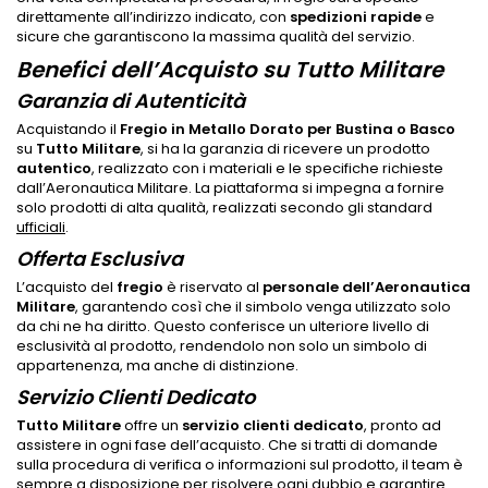
direttamente all’indirizzo indicato, con
spedizioni rapide
e
sicure che garantiscono la massima qualità del servizio.
Benefici dell’Acquisto su Tutto Militare
Garanzia di Autenticità
Acquistando il
Fregio in Metallo Dorato per Bustina o Basco
su
Tutto Militare
, si ha la garanzia di ricevere un prodotto
autentico
, realizzato con i materiali e le specifiche richieste
dall’Aeronautica Militare. La piattaforma si impegna a fornire
solo prodotti di alta qualità, realizzati secondo gli standard
ufficiali
.
Offerta Esclusiva
L’acquisto del
fregio
è riservato al
personale dell’Aeronautica
Militare
, garantendo così che il simbolo venga utilizzato solo
da chi ne ha diritto. Questo conferisce un ulteriore livello di
esclusività al prodotto, rendendolo non solo un simbolo di
appartenenza, ma anche di distinzione.
Servizio Clienti Dedicato
Tutto Militare
offre un
servizio clienti dedicato
, pronto ad
assistere in ogni fase dell’acquisto. Che si tratti di domande
sulla procedura di verifica o informazioni sul prodotto, il team è
sempre a disposizione per risolvere ogni dubbio e garantire