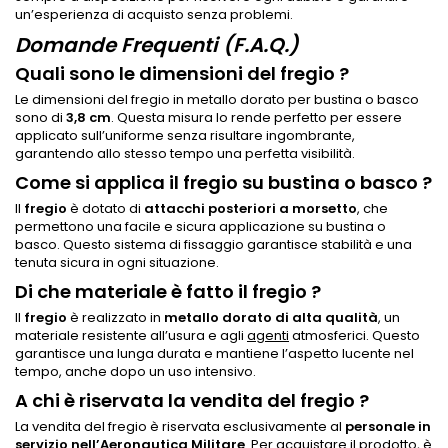
un’esperienza di acquisto senza problemi.
Domande Frequenti (F.A.Q.)
Quali sono le dimensioni del fregio ?
Le dimensioni del fregio in metallo dorato per bustina o basco
sono di
3,8 cm
. Questa misura lo rende perfetto per essere
applicato sull’uniforme senza risultare ingombrante,
garantendo allo stesso tempo una perfetta visibilità.
Come si applica il fregio su bustina o basco ?
Il
fregio
è dotato di
attacchi posteriori a morsetto
, che
permettono una facile e sicura applicazione su bustina o
basco. Questo sistema di fissaggio garantisce stabilità e una
tenuta sicura in ogni situazione.
Di che materiale è fatto il fregio ?
Il
fregio
è realizzato in
metallo dorato di alta qualità
, un
materiale resistente all’usura e agli
agenti
atmosferici. Questo
garantisce una lunga durata e mantiene l’aspetto lucente nel
tempo, anche dopo un uso intensivo.
A chi è riservata la vendita del fregio ?
La vendita del fregio è riservata esclusivamente al
personale in
servizio nell’Aeronautica Militare
. Per acquistare il prodotto, è