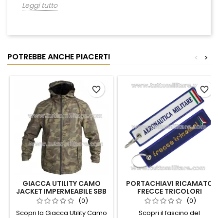
Leggi tutto
POTREBBE ANCHE PIACERTI
<
>
favorite_border
favorite_border
GIACCA UTILITY CAMO
PORTACHIAVI RICAMATO
JACKET IMPERMEABILE SBB
FRECCE TRICOLORI
(0)
(0)
Scopri la Giacca Utility Camo
Scopri il fascino del