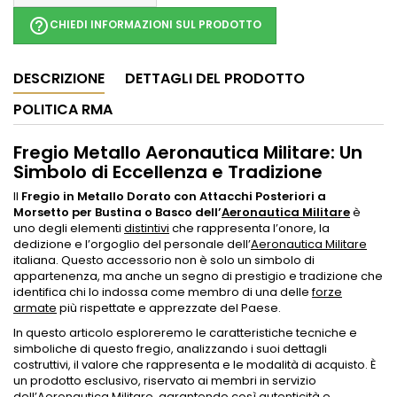
help_outline
CHIEDI INFORMAZIONI SUL PRODOTTO
DESCRIZIONE
DETTAGLI DEL PRODOTTO
POLITICA RMA
Fregio Metallo Aeronautica Militare: Un
Simbolo di Eccellenza e Tradizione
Il
Fregio in Metallo Dorato con Attacchi Posteriori a
Morsetto per Bustina o Basco dell’
Aeronautica Militare
è
uno degli elementi
distintivi
che rappresenta l’onore, la
dedizione e l’orgoglio del personale dell’
Aeronautica Militare
italiana. Questo accessorio non è solo un simbolo di
appartenenza, ma anche un segno di prestigio e tradizione che
identifica chi lo indossa come membro di una delle
forze
armate
più rispettate e apprezzate del Paese.
In questo articolo esploreremo le caratteristiche tecniche e
simboliche di questo fregio, analizzando i suoi dettagli
costruttivi, il valore che rappresenta e le modalità di acquisto. È
un prodotto esclusivo, riservato ai membri in servizio
dell’
Aeronautica Militare
, garantendo così autenticità e