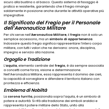
sicuro alla bustina o al basco. Questo sistema di fissaggio è
pratico e resistente, garantendo che il fregio rimanga
saldamente in posizione anche durante le attività operative più
impegnative.
Il Significato del Fregio per il Personale
dell’Aeronautica Militare
Per chi serve nell’
Aeronautica Militare
, il
fregio
non è solo un
semplice accessorio, ma un
simbolo di appartenenza
.
Indossare questo fregio significa rappresentare l’intero corpo
militare, con tutti i valori che ne derivano: onore, disciplina,
impegno e servizio alla nazione.
Orgoglio e Tradizione
L’
aquila
, elemento centrale del
fregio
, è da sempre associata
a concetti come forza, visione e determinazione.
Nell’Aeronautica Militare, essa rappresenta il dominio dei cieli,
la capacità di sorvegliare e difendere il territorio italiano con
prontezza e efficienza.
Emblema di Nobiltà
La
corona turrita
, posizionata sopra l’aquila, è un simbolo di
potere e autorità. Si rifà alla tradizione dei simboli araldici e
rappresenta il potere militare dello Stato, unito alla