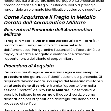
responsabilità e alla protezione del popolo. La presenza della
corona conferisce al fregio un ulteriore livello di prestigio,
rendendolo un elemento identificativo esclusivo e rispettato.
Come Acquistare il Fregio in Metallo
Dorato dell’Aeronautica Militare
Riservato al Personale dell’Aeronautica
Militare
Il
Fregio in Metallo Dorato dell’Aeronautica Militare
è un
prodotto esclusivo, riservato a chi serve nelle fila
dell’Aeronautica. Per garantire l’autenticità e l’esclusività del
fregio, la vendita è soggetta a verifiche che attestano
l’appartenenza del cliente al corpo militare.
Procedura di Acquisto
Per acquistare il fregio è necessario seguire una
semplice
procedura
che garantisce l’identificazione del personale. Gli
acquirenti devono inviare una
copia del tesserino militare
o
un’
attestazione di servizio
, tramite l'apposito form nella
sezione "Contatti" del sito
Tutto Militare
. In alternativa, è
possibile indicare la
caserma
o il luogo di servizio come
destinazione per la spedizione del fregio, facilitando così il
processo di verifica.
Una volta completata la procedura, il fregio sarà spedito