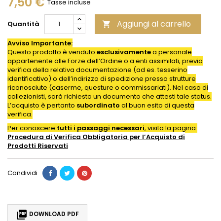
7,50 €
Tasse incluse
Aggiungi al carrello
Quantità

Avviso Importante:
Questo prodotto è venduto
esclusivamente
a personale
appartenente alle Forze dell’Ordine o a enti assimilati, previa
verifica della relativa documentazione (ad es. tesserino
identificativo) o dell’indirizzo di spedizione presso strutture
riconosciute (caserme, questure o commissariati). Nel caso di
collezionisti, sarà richiesto un documento che attesti tale status.
L’acquisto è pertanto
subordinato
al buon esito di questa
verifica.
Per conoscere
tutti i passaggi necessari
, visita la pagina:
Procedura di Verifica Obbligatoria per l’Acquisto di
Prodotti
Riservati
Condividi

DOWNLOAD PDF