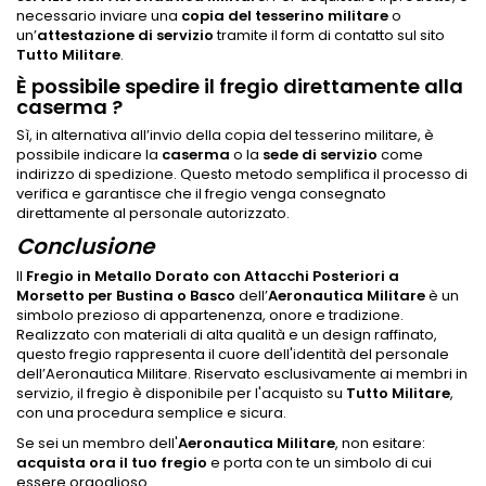
necessario inviare una
copia del tesserino militare
o
un’
attestazione di servizio
tramite il form di contatto sul sito
Tutto Militare
.
È possibile spedire il fregio direttamente alla
caserma ?
Sì, in alternativa all’invio della copia del tesserino militare, è
possibile indicare la
caserma
o la
sede di servizio
come
indirizzo di spedizione. Questo metodo semplifica il processo di
verifica e garantisce che il fregio venga consegnato
direttamente al personale autorizzato.
Conclusione
Il
Fregio in Metallo Dorato con Attacchi Posteriori a
Morsetto per Bustina o Basco
dell’
Aeronautica Militare
è un
simbolo prezioso di appartenenza, onore e tradizione.
Realizzato con materiali di alta qualità e un design raffinato,
questo fregio rappresenta il cuore dell'identità del personale
dell’Aeronautica Militare. Riservato esclusivamente ai membri in
servizio, il fregio è disponibile per l'acquisto su
Tutto Militare
,
con una procedura semplice e sicura.
Se sei un membro dell'
Aeronautica Militare
, non esitare:
acquista ora il tuo fregio
e porta con te un simbolo di cui
essere orgoglioso.