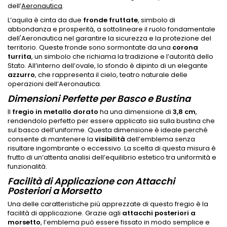
dell’
Aeronautica
.
L’aquila è cinta da due
fronde fruttate
, simbolo di
abbondanza e prosperità, a sottolineare il ruolo fondamentale
dell'Aeronautica nel garantire la sicurezza e la protezione del
territorio. Queste fronde sono sormontate da una
corona
turrita
, un simbolo che richiama la tradizione e l’autorità dello
Stato. All’interno dell’ovale, lo sfondo è dipinto di un elegante
azzurro
, che rappresenta il cielo, teatro naturale delle
operazioni dell’Aeronautica.
Dimensioni Perfette per Basco e Bustina
Il
fregio in metallo dorato
ha una dimensione di
3,8 cm
,
rendendolo perfetto per essere applicato sia sulla bustina che
sul basco dell’uniforme. Questa dimensione è ideale perché
consente di mantenere la
visibilità
dell’emblema senza
risultare ingombrante o eccessivo. La scelta di questa misura è
frutto di un’attenta analisi dell’equilibrio estetico tra uniformità e
funzionalità.
Facilità di Applicazione con Attacchi
Posteriori a Morsetto
Una delle caratteristiche più apprezzate di questo fregio è la
facilità di applicazione. Grazie agli
attacchi posteriori a
morsetto
, l’emblema può essere fissato in modo semplice e