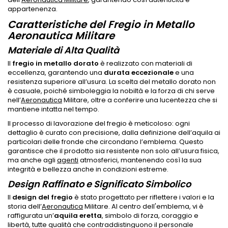
appartenenza.
Caratteristiche del Fregio in Metallo
Aeronautica Militare
Materiale di Alta Qualità
Il
fregio in metallo dorato
è realizzato con materiali di
eccellenza, garantendo una
durata eccezionale
e una
resistenza superiore all’usura. La scelta del metallo dorato non
è casuale, poiché simboleggia la nobiltà e la forza di chi serve
nell’
Aeronautica
Militare, oltre a conferire una lucentezza che si
mantiene intatta nel tempo.
Il processo di lavorazione del fregio è meticoloso: ogni
dettaglio è curato con precisione, dalla definizione dell’aquila ai
particolari delle fronde che circondano l’emblema. Questo
garantisce che il prodotto sia resistente non solo all’usura fisica,
ma anche agli
agenti
atmosferici, mantenendo così la sua
integrità e bellezza anche in condizioni estreme.
Design Raffinato e Significato Simbolico
Il
design del fregio
è stato progettato per riflettere i valori e la
storia dell’
Aeronautica
Militare. Al centro dell'emblema, vi è
raffigurata un’
aquila eretta
, simbolo di forza, coraggio e
libertà, tutte qualità che contraddistinguono il personale