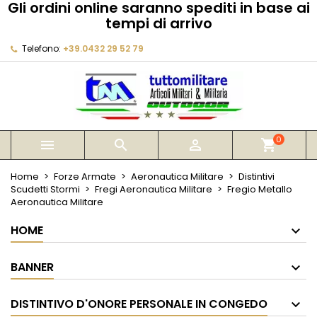
Gli ordini online saranno spediti in base ai
×
×
×
tempi di arrivo
My wishlists
Crea lista dei desideri
Accedi
Telefono:
+39.0432 29 52 79
Create new list
add_circle_outline
Devi avere effettuato l'accesso per salvare dei
Nome lista dei desideri
prodotti nella tua lista dei desideri.
Annulla
Accedi
Annulla
Crea lista dei desideri
0



shopping_cart
Home
Forze Armate
Aeronautica Militare
Distintivi
Scudetti Stormi
Fregi Aeronautica Militare
Fregio Metallo
Aeronautica Militare
HOME
BANNER
DISTINTIVO D'ONORE PERSONALE IN CONGEDO