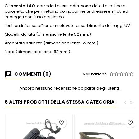
Gli
occhiali AO
, corredati di custodia, sono dotati di astine a
baionetta che permettono comodamente di essere sfilati ed
impiegati con l'uso del casco.
Lenti antiriflesso offrono un elevato assorbimento dei raggi UV.
Modelli: dorata (dimensione lente 52 mm.)
Argentata satinata (dimensione lente 52 mm.)
Nera (dimensione lente 52 mm.)
COMMENTI (0)
Valutazione
Ancora nessuna recensione da parte degli utenti.
6 ALTRI PRODOTTI DELLA STESSA CATEGORIA:
<
>
favorite_border
favorite_border