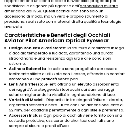
rappresentano un'icona di stile e funzionalità, progettati per
soddisfare le esigenze più rigorose dell'
aeronautica militare
americana dal 1958. Questi occhiali non sono solo un
accessorio di moda, ma un vero e proprio strumento di
precisione, realizzato con materiali di alta qualità e tecnologie
avanzate.
Caratteristiche e Benefici degli Occhiali
Aviator Pilot American Optical Eyewear
Design Robusto e Resistente
: La struttura è realizzata in lega
d'acciaio temperato e lucidato, garantendo una durata
straordinaria e una resistenza agli urti e alle condizioni
estreme.
Astine a Baionetta
: Le astine sono progettate per essere
facilmente sfilate e utilizzate con il casco, offrendo un comfort
istantaneo e una praticità senza pari.
Lenti Antiriflesso
: Le lenti offrono un elevato assorbimento
dei raggi UV, proteggendo i tuoi occhi dai dannosi raggi
solari e migliorando la visibilità in ogni condizione di luce.
Varietà di Modelli
: Disponibili in tre eleganti finiture - dorata,
argentata satinata e nera - tutte con una dimensione lente di
52 mm, per adattarsi perfettamente a ogni stile e preferenza.
Accessori
Inclusi
: Ogni paio di occhiali viene fornito con una
custodia protettiva, assicurando che i tuoi occhiali siano
sempre al sicuro e pronti all'uso.