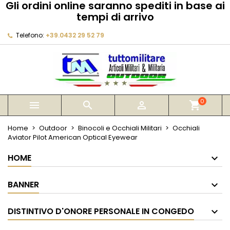
Gli ordini online saranno spediti in base ai
×
×
×
tempi di arrivo
My wishlists
Crea lista dei desideri
Accedi
Telefono:
+39.0432 29 52 79
Create new list
add_circle_outline
Devi avere effettuato l'accesso per salvare dei
Nome lista dei desideri
prodotti nella tua lista dei desideri.
Annulla
Accedi
Annulla
Crea lista dei desideri
0



shopping_cart
Home
Outdoor
Binocoli e Occhiali Militari
Occhiali
Aviator Pilot American Optical Eyewear
HOME
BANNER
DISTINTIVO D'ONORE PERSONALE IN CONGEDO