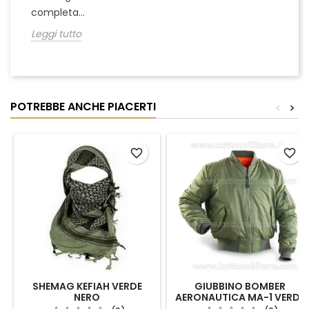
completa...
Leggi tutto
POTREBBE ANCHE PIACERTI
<
>
favorite_border
favorite_border
SHEMAG KEFIAH VERDE
GIUBBINO BOMBER
NERO
AERONAUTICA MA-1 VERDE