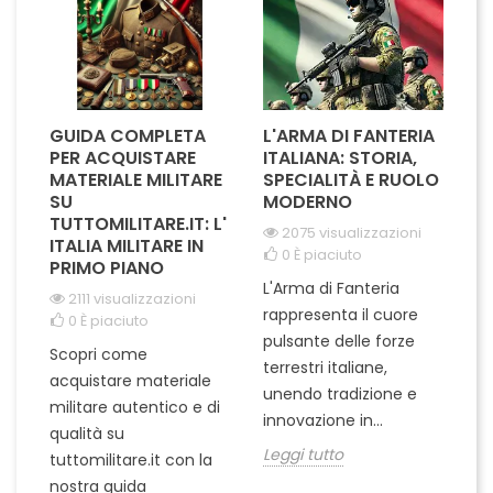
stabile....
GUIDA COMPLETA
L'ARMA DI FANTERIA
A
PER ACQUISTARE
ITALIANA: STORIA,
T
MATERIALE MILITARE
SPECIALITÀ E RUOLO
V
SU
MODERNO
D
TUTTOMILITARE.IT: L'
2075 visualizzazioni
ITALIA MILITARE IN
0
È piaciuto
PRIMO PIANO
L'Arma di Fanteria
Le
2111 visualizzazioni
rappresenta il cuore
Er
0
È piaciuto
pulsante delle forze
ch
Scopri come
terrestri italiane,
le
acquistare materiale
unendo tradizione e
na
militare autentico e di
innovazione in...
Le
qualità su
Leggi tutto
tuttomilitare.it con la
nostra guida