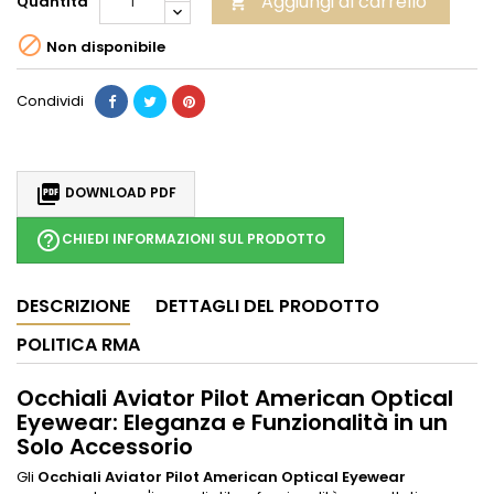
Aggiungi al carrello
Quantità


Non disponibile
Condividi

DOWNLOAD PDF
help_outline
CHIEDI INFORMAZIONI SUL PRODOTTO
DESCRIZIONE
DETTAGLI DEL PRODOTTO
POLITICA RMA
Occhiali Aviator Pilot American Optical
Eyewear: Eleganza e Funzionalità in un
Solo Accessorio
Gli
Occhiali Aviator Pilot American Optical Eyewear