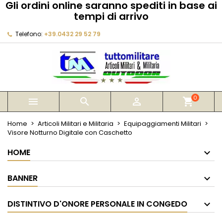
Gli ordini online saranno spediti in base ai
×
×
×
tempi di arrivo
My wishlists
Crea lista dei desideri
Accedi
Telefono:
+39.0432 29 52 79
Create new list
add_circle_outline
Devi avere effettuato l'accesso per salvare dei
Nome lista dei desideri
prodotti nella tua lista dei desideri.
Annulla
Accedi
Annulla
Crea lista dei desideri
0



shopping_cart
Home
Articoli Militari e Militaria
Equipaggiamenti Militari
Visore Notturno Digitale con Caschetto
HOME
BANNER
DISTINTIVO D'ONORE PERSONALE IN CONGEDO