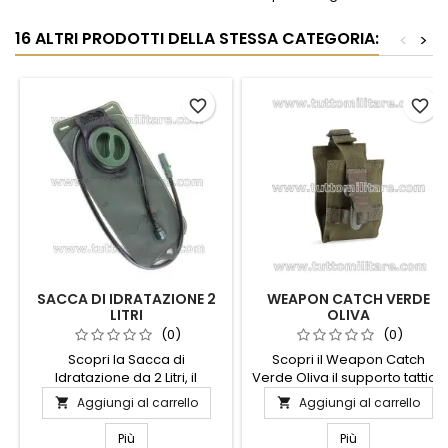
16 ALTRI PRODOTTI DELLA STESSA CATEGORIA:
<
>
favorite_border
favorite_border
SACCA DI IDRATAZIONE 2
WEAPON CATCH VERDE
LITRI
OLIVA
(0)
(0)
Scopri la Sacca di
Scopri il Weapon Catch
Idratazione da 2 Litri, il
Verde Oliva il supporto tattico
compagno ideale per le tue
progettato per garantire
Aggiungi al carrello
Aggiungi al carrello


avventure all'aria aperta.
ritenzione sicura dell’arma
Progettata per garantire
lunga durante operazioni
Più
Più