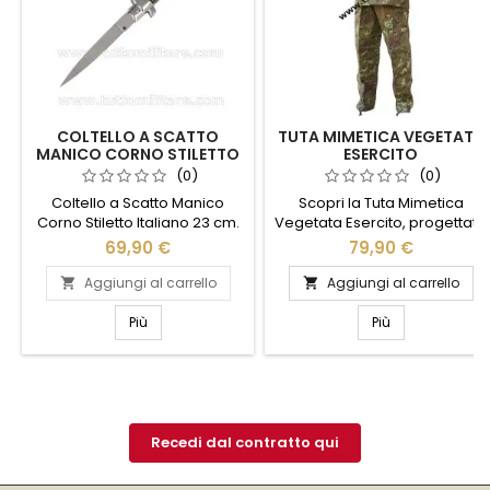
COLTELLO A SCATTO
TUTA MIMETICA VEGETATA
MANICO CORNO STILETTO
ESERCITO
ITALIANO
(0)
(0)
Coltello a Scatto Manico
Scopri la Tuta Mimetica
Corno Stiletto Italiano 23 cm.
Vegetata Esercito, progettata
per garantire comfort e
69,90 €
79,90 €
funzionalità in ogni situazione.
Realizzata con materiali di
Aggiungi al carrello
Aggiungi al carrello


alta qualità, questa tuta offre
resistenza e durata, ideale
Più
Più
per attività all'aperto e
avventure estreme. Il design
mimetico vegetato assicura
un perfetto camuffamento in
ambienti naturali, mentre le
tasche...
Recedi dal contratto qui