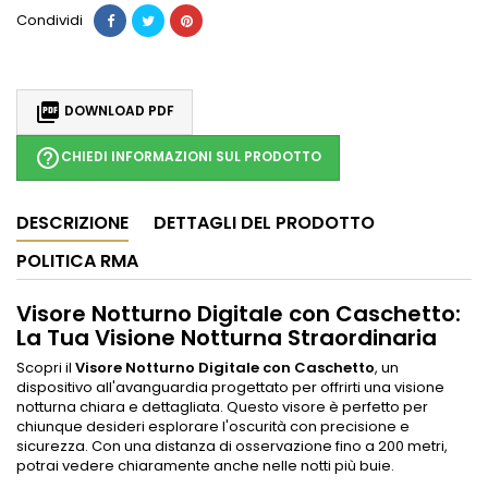
Condividi

DOWNLOAD PDF
help_outline
CHIEDI INFORMAZIONI SUL PRODOTTO
DESCRIZIONE
DETTAGLI DEL PRODOTTO
POLITICA RMA
Visore Notturno Digitale con Caschetto:
La Tua Visione Notturna Straordinaria
Scopri il
Visore Notturno Digitale con Caschetto
, un
dispositivo all'avanguardia progettato per offrirti una visione
notturna chiara e dettagliata. Questo visore è perfetto per
chiunque desideri esplorare l'oscurità con precisione e
sicurezza. Con una distanza di osservazione fino a 200 metri,
potrai vedere chiaramente anche nelle notti più buie.