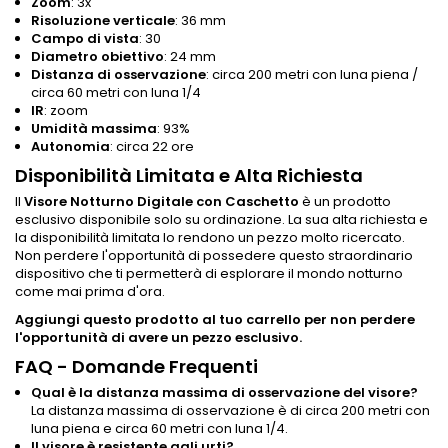
Zoom
: 3x
Risoluzione verticale
: 36 mm
Campo di vista
: 30
Diametro obiettivo
: 24 mm
Distanza di osservazione
: circa 200 metri con luna piena /
circa 60 metri con luna 1/4
IR
: zoom
Umidità massima
: 93%
Autonomia
: circa 22 ore
Disponibilità Limitata e Alta Richiesta
Il
Visore Notturno Digitale con Caschetto
è un prodotto
esclusivo disponibile solo su ordinazione. La sua alta richiesta e
la disponibilità limitata lo rendono un pezzo molto ricercato.
Non perdere l'opportunità di possedere questo straordinario
dispositivo che ti permetterà di esplorare il mondo notturno
come mai prima d'ora.
Aggiungi questo prodotto al tuo carrello per non perdere
l'opportunità di avere un pezzo esclusivo.
FAQ - Domande Frequenti
Qual è la distanza massima di osservazione del visore?
La distanza massima di osservazione è di circa 200 metri con
luna piena e circa 60 metri con luna 1/4.
Il visore è resistente agli urti?