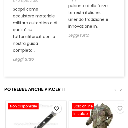
0
È piaciuto
pulsante delle forze
ch
Scopri come
terrestri italiane,
le
acquistare materiale
unendo tradizione e
na
militare autentico e di
innovazione in...
Le
qualità su
Leggi tutto
tuttomilitare.it con la
nostra guida
completa...
Leggi tutto
POTREBBE ANCHE PIACERTI
<
>
Non disponibile
Solo online
favorite_border
favorite_border
In saldo!