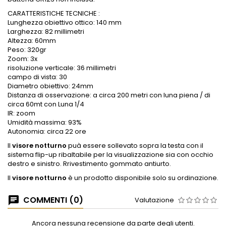
CARATTERISTICHE TECNICHE :
Lunghezza obiettivo ottico: 140 mm
Larghezza: 82 millimetri
Altezza: 60mm
Peso: 320gr
Zoom: 3x
risoluzione verticale: 36 millimetri
campo di vista: 30
Diametro obiettivo: 24mm
Distanza di osservazione: a circa 200 metri con luna piena / di
circa 60mt con Luna 1/4
IR: zoom
Umidità massima: 93%
Autonomia: circa 22 ore
Il
visore notturno
puà essere sollevato sopra la testa con il
sistema flip-up ribaltabile per la visualizzazione sia con occhio
destro e sinistro. Rrivestimento gommato antiurto.
Il
visore notturno
è un prodotto disponibile solo su ordinazione.
COMMENTI (0)
Valutazione
Ancora nessuna recensione da parte degli utenti.