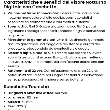
Caratteristiche e Benefici del Visore Notturno
Digitale con Caschetto
Visione notturna monoculare
: Il visore offre una visione
notturna monoculare di alta qualità, permettendoti di
osservare chiaramente fino a 200 metri di distanza.
Zoom ottico 5x40
: Grazie allo zoom ottico 5x40, potrai
ingrandire i dettagli con facilità, rendendo ogni osservazione
più precisa.
Rivestimento gommato antiurto
: Il rivestimento gommato
antiurto garantisce una maggiore resistenza e durata del
prodotto, proteggendolo da eventuali urti e cadute.
Sistema flip-up ribaltabile
: Il visore può essere sollevato
sopra la testa con il sistema flip-up ribaltabile, permettendo
una visualizzazione comoda sia con l'occhio destro che con il
sinistro.
Autonomia di 22 ore
: Con un'autonomia di circa 22 ore,
potrai utilizzare il visore per lunghe sessioni di osservazione
senza preoccuparti di rimanere senza batteria.
Specifiche Tecniche
Lunghezza obiettivo ottico
: 140 mm
Larghezza
: 82 mm
Altezza
: 60 mm
Peso
: 320 gr